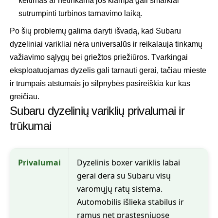
keitimas ar netinkama jos klampa gali smarkiai
sutrumpinti turbinos tarnavimo laiką.
Po šių problemų galima daryti išvadą, kad Subaru
dyzeliniai varikliai nėra universalūs ir reikalauja tinkamų
važiavimo sąlygų bei griežtos priežiūros. Tvarkingai
eksploatuojamas dyzelis gali tarnauti gerai, tačiau mieste
ir trumpais atstumais jo silpnybės pasireiškia kur kas
greičiau.
Subaru dyzelinių variklių privalumai ir
trūkumai
Privalumai
Dyzelinis boxer variklis labai
gerai dera su Subaru visų
varomųjų ratų sistema.
Automobilis išlieka stabilus ir
ramus net prastesniuose