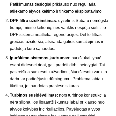
Patikimumas tiesiogiai priklauso nuo reguliariai
atliekamo alyvos keitimo ir tinkamo eksploatavimo.
DPF filtro užsikimšimas:
dyzelinis Subaru nemėgsta
trumpų miesto kelionių, nes variklis nespėja sušilti, o
DPF sistema neatlieka regeneracijos. Dėl to filtras
greičiau užsiteršia, atsiranda galios sumažėjimas ir
padidėja kuro sąnaudos.
Įpurškimo sistemos jautrumas:
purkštukai, ypač
esant didesnei ridai, gali pradėti dirbti netolygiai. Tai
pasireiškia sunkesniu užvedimu, šiurkštesniu variklio
darbu ar padidėjusiu dūmingumu. Problema labiau
tikėtina, jei naudotas prastesnis kuras.
Turbinos susidėvėjimas:
nors turbinos konstrukcija
nėra silpna, jos ilgaamžiškumas labai priklauso nuo
alyvos kokybės ir cirkuliacijos. Pavėluotas alyvos