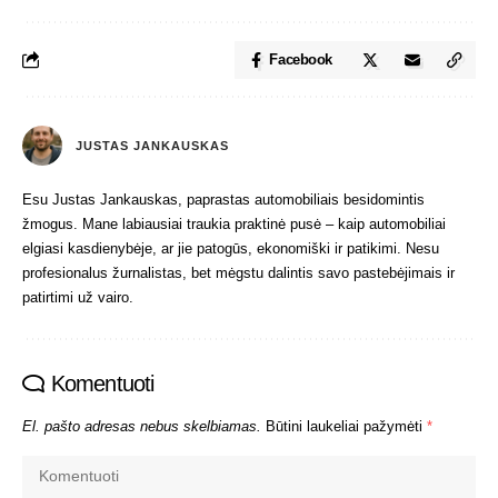
Facebook
JUSTAS JANKAUSKAS
Esu Justas Jankauskas, paprastas automobiliais besidomintis
žmogus. Mane labiausiai traukia praktinė pusė – kaip automobiliai
elgiasi kasdienybėje, ar jie patogūs, ekonomiški ir patikimi. Nesu
profesionalus žurnalistas, bet mėgstu dalintis savo pastebėjimais ir
patirtimi už vairo.
Komentuoti
El. pašto adresas nebus skelbiamas.
Būtini laukeliai pažymėti
*