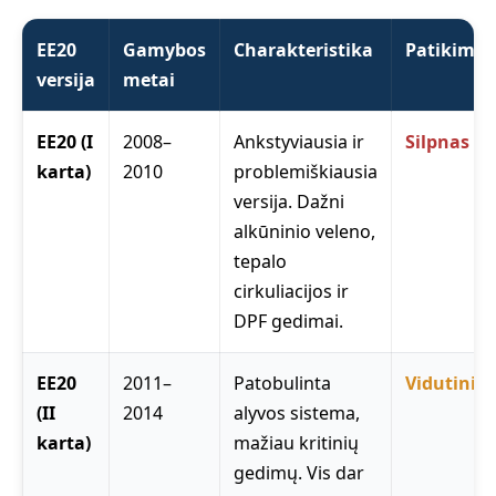
EE20
Gamybos
Charakteristika
Patikimu
versija
metai
EE20 (I
2008–
Ankstyviausia ir
Silpnas
karta)
2010
problemiškiausia
versija. Dažni
alkūninio veleno,
tepalo
cirkuliacijos ir
DPF gedimai.
EE20
2011–
Patobulinta
Vidutinis
(II
2014
alyvos sistema,
karta)
mažiau kritinių
gedimų. Vis dar