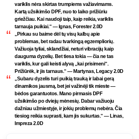
variklis nėra skirtas trumpiems važiavimams.
Kartą užsikimšo DPF, nuo to laiko prižiūriu
griežčiau. Kai naudoji taip, kaip reikia, variklis
tarnauja puikiai.“ — Ignas, Forester 2.0D
„Pirkau su baime dėl tų visų kalbų apie
problemas, bet radau tvarkingą egzempliorių.
Važiuoja tyliai, sklandžiai, neturi vibracijų kaip
dauguma dyzelių. Bet tiesa tokia — čia ne tas
variklis, kur gali keisti alyvą „kai prisimeni“.
Prižiūrėk, ir jis tarnaus.“ — Martynas, Legacy 2.0D
„Subaru dyzelis turi puikią trauką ir labai gerą
dinamikos jausmą, bet jei važinėji tik mieste —
bėdos garantuotos. Mano pirmasis DPF
užsikimšo po dviejų mėnesių. Dabar važiuoju
dažniau užmiestyje, ir jokių problemų nebėra. Čia
tiesiog reikia suprasti, kam jis sukurtas.“ — Linas,
Impreza 2.0D