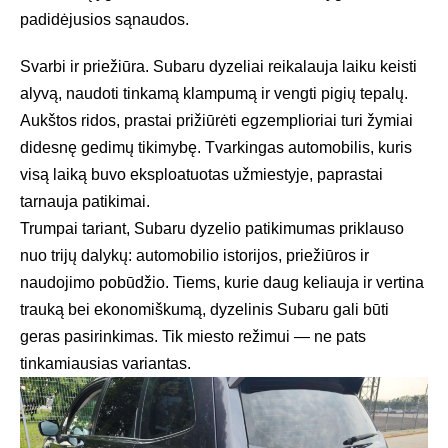
padidėjusios sąnaudos.
Svarbi ir priežiūra. Subaru dyzeliai reikalauja laiku keisti
alyvą, naudoti tinkamą klampumą ir vengti pigių tepalų.
Aukštos ridos, prastai prižiūrėti egzemplioriai turi žymiai
didesnę gedimų tikimybę. Tvarkingas automobilis, kuris
visą laiką buvo eksploatuotas užmiestyje, paprastai
tarnauja patikimai.
Trumpai tariant, Subaru dyzelio patikimumas priklauso
nuo trijų dalykų: automobilio istorijos, priežiūros ir
naudojimo pobūdžio. Tiems, kurie daug keliauja ir vertina
trauką bei ekonomiškumą, dyzelinis Subaru gali būti
geras pasirinkimas. Tik miesto režimui — ne pats
tinkamiausias variantas.