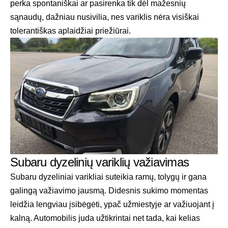
perka spontaniškai ar pasirenka tik dėl mažesnių
sąnaudų, dažniau nusivilia, nes variklis nėra visiškai
tolerantiškas aplaidžiai priežiūrai.
Subaru dyzelinių variklių važiavimas
Subaru dyzeliniai varikliai suteikia ramų, tolygų ir gana
galingą važiavimo jausmą. Didesnis sukimo momentas
leidžia lengviau įsibėgėti, ypač užmiestyje ar važiuojant į
kalną. Automobilis juda užtikrintai net tada, kai kelias