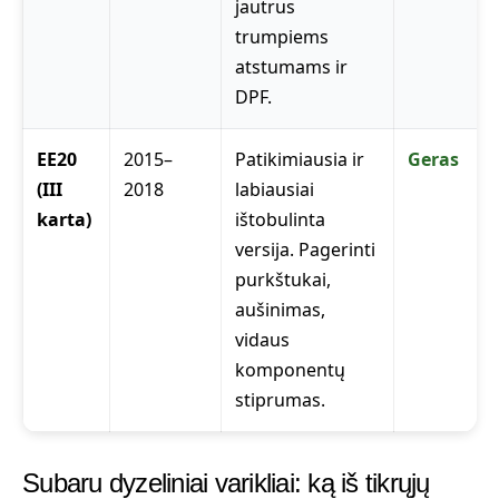
jautrus
trumpiems
atstumams ir
DPF.
EE20
2015–
Patikimiausia ir
Geras
(III
2018
labiausiai
karta)
ištobulinta
versija. Pagerinti
purkštukai,
aušinimas,
vidaus
komponentų
stiprumas.
Subaru dyzeliniai varikliai: ką iš tikrųjų