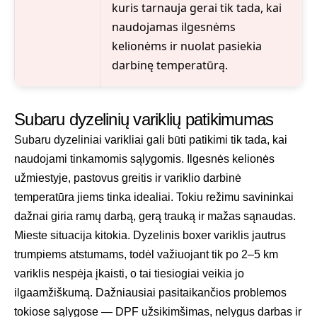
kuris tarnauja gerai tik tada, kai
naudojamas ilgesnėms
kelionėms ir nuolat pasiekia
darbinę temperatūrą.
Subaru dyzelinių variklių patikimumas
Subaru dyzeliniai varikliai gali būti patikimi tik tada, kai
naudojami tinkamomis sąlygomis. Ilgesnės kelionės
užmiestyje, pastovus greitis ir variklio darbinė
temperatūra jiems tinka idealiai. Tokiu režimu savininkai
dažnai giria ramų darbą, gerą trauką ir mažas sąnaudas.
Mieste situacija kitokia. Dyzelinis boxer variklis jautrus
trumpiems atstumams, todėl važiuojant tik po 2–5 km
variklis nespėja įkaisti, o tai tiesiogiai veikia jo
ilgaamžiškumą. Dažniausiai pasitaikančios problemos
tokiose sąlygose — DPF užsikimšimas, nelygus darbas ir