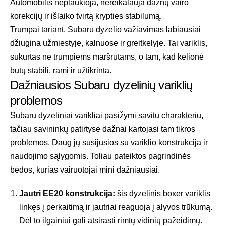
Automobilis neplaukioja, nereikalauja dažnų vairo
korekcijų ir išlaiko tvirtą krypties stabilumą.
Trumpai tariant, Subaru dyzelio važiavimas labiausiai
džiugina užmiestyje, kalnuose ir greitkelyje. Tai variklis,
sukurtas ne trumpiems maršrutams, o tam, kad kelionė
būtų stabili, rami ir užtikrinta.
Dažniausios Subaru dyzelinių variklių
problemos
Subaru dyzeliniai varikliai pasižymi savitu charakteriu,
tačiau savininkų patirtyse dažnai kartojasi tam tikros
problemos. Daug jų susijusios su variklio konstrukcija ir
naudojimo sąlygomis. Toliau pateiktos pagrindinės
bėdos, kurias vairuotojai mini dažniausiai.
Jautri EE20 konstrukcija:
šis dyzelinis boxer variklis
linkęs į perkaitimą ir jautriai reaguoja į alyvos trūkumą.
Dėl to ilgainiui gali atsirasti rimtų vidinių pažeidimų.