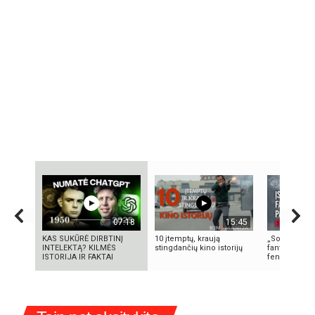
07:18
15:45
KAS SUKŪRĖ DIRBTINĮ
10 įtemptų, kraują
„Sostų karai"
INTELEKTĄ? KILMĖS
stingdančių kino istorijų
fantastinio p
ISTORIJA IR FAKTAI
fenomenas