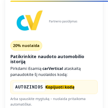
Partnerio pasiūlymas
20% nuolaida
Patikrinkite naudoto automobilio
istoriją
Pirkdami išsamią
carVertical
ataskaitą
panaudokite šį nuolaidos kodą:
AUTOZINIOS
Kopijuoti kodą
Arba spauskite mygtuką – nuolaida pritaikoma
automatiškai.