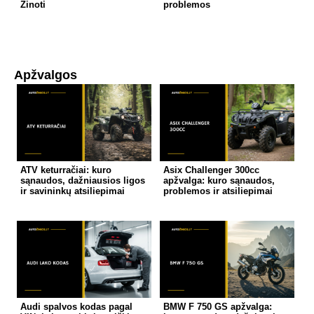
Žinoti
problemos
Apžvalgos
ATV keturračiai: kuro
Asix Challenger 300cc
sąnaudos, dažniausios ligos
apžvalga: kuro sąnaudos,
ir savininkų atsiliepimai
problemos ir atsiliepimai
Audi spalvos kodas pagal
BMW F 750 GS apžvalga: