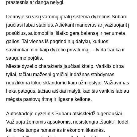
prastesnis ar danga nelygi.
Derinyje su visų varomųjų ratų sistema dyzelinis Subaru
jaučiasi labai stabilus. Atliekant manevrus ar įvažiuojant į
posūkius, automobilis išlaiko gerą balansą ir nenumeta
galios. Tai vienas iš pagrindinių dalykų, kuriuos
savininkai mini kaip dyzelio privalumą — tvirta trauka ir
saugumo pojūtis.
Mieste dyzelio charakteris jaučiasi kitaip. Variklis dirba
tyliai, tačiau mažesni greičiai ir dažnas stabdymas
neužtikrina tokio sklandumo kaip užmiestyje. Važiavimas
lieka patogus, tačiau aiškiai matyti, kad šis variklis labiau
mėgsta pastovų ritmą ir ilgesnę kelionę.
Autostradoje dyzelinis Subaru atsiskleidžia geriausiai.
Važiuoja žemomis apsukomis, nesistengia „šaukti“, todėl
kelionės tampa ramesnės ir ekonomiškesnės.