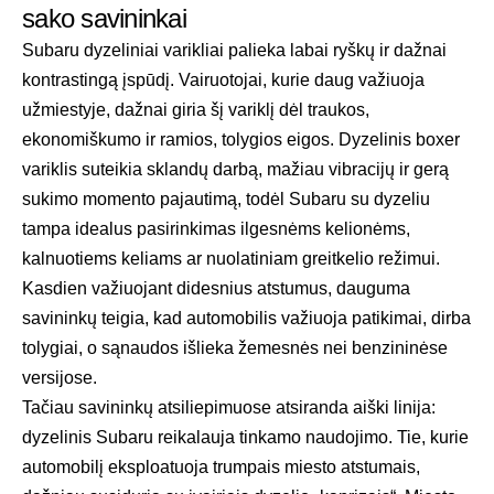
sako savininkai
Subaru dyzeliniai varikliai palieka labai ryškų ir dažnai
kontrastingą įspūdį. Vairuotojai, kurie daug važiuoja
užmiestyje, dažnai giria šį variklį dėl traukos,
ekonomiškumo ir ramios, tolygios eigos. Dyzelinis boxer
variklis suteikia sklandų darbą, mažiau vibracijų ir gerą
sukimo momento pajautimą, todėl Subaru su dyzeliu
tampa idealus pasirinkimas ilgesnėms kelionėms,
kalnuotiems keliams ar nuolatiniam greitkelio režimui.
Kasdien važiuojant didesnius atstumus, dauguma
savininkų teigia, kad automobilis važiuoja patikimai, dirba
tolygiai, o sąnaudos išlieka žemesnės nei benzininėse
versijose.
Tačiau savininkų atsiliepimuose atsiranda aiški linija:
dyzelinis Subaru reikalauja tinkamo naudojimo. Tie, kurie
automobilį eksploatuoja trumpais miesto atstumais,