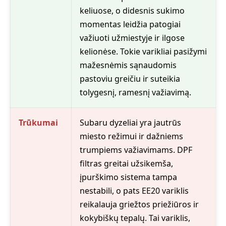
keliuose, o didesnis sukimo
momentas leidžia patogiai
važiuoti užmiestyje ir ilgose
kelionėse. Tokie varikliai pasižymi
mažesnėmis sąnaudomis
pastoviu greičiu ir suteikia
tolygesnį, ramesnį važiavimą.
Trūkumai
Subaru dyzeliai yra jautrūs
miesto režimui ir dažniems
trumpiems važiavimams. DPF
filtras greitai užsikemša,
įpurškimo sistema tampa
nestabili, o pats EE20 variklis
reikalauja griežtos priežiūros ir
kokybiškų tepalų. Tai variklis,