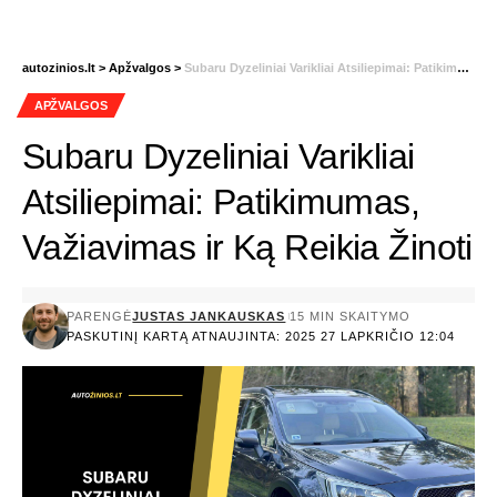
autozinios.lt
>
Apžvalgos
>
Subaru Dyzeliniai Varikliai Atsiliepimai: Patikimumas, Važiavimas ir Ką Reikia Žinoti
APŽVALGOS
Subaru Dyzeliniai Varikliai
Atsiliepimai: Patikimumas,
Važiavimas ir Ką Reikia Žinoti
PARENGĖ
JUSTAS JANKAUSKAS
15 MIN SKAITYMO
PASKUTINĮ KARTĄ ATNAUJINTA: 2025 27 LAPKRIČIO 12:04