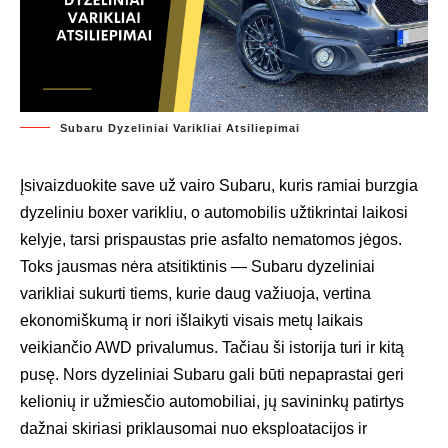
Subaru Dyzeliniai Varikliai Atsiliepimai
Įsivaizduokite save už vairo Subaru, kuris ramiai burzgia
dyzeliniu boxer varikliu, o automobilis užtikrintai laikosi
kelyje, tarsi prispaustas prie asfalto nematomos jėgos.
Toks jausmas nėra atsitiktinis — Subaru dyzeliniai
varikliai sukurti tiems, kurie daug važiuoja, vertina
ekonomiškumą ir nori išlaikyti visais metų laikais
veikiančio AWD privalumus. Tačiau ši istorija turi ir kitą
pusę. Nors dyzeliniai Subaru gali būti nepaprastai geri
kelionių ir užmiesčio automobiliai, jų savininkų patirtys
dažnai skiriasi priklausomai nuo eksploatacijos ir