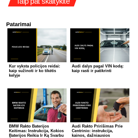
Taip pat skaitykite
Patarimai
Kur vyksta policijos reidai:
Audi dalys pagal VIN kodą:
kaip sužinoti ir ko tikėtis
kaip rasti ir patikrinti
kelyje
BMW Rakto Baterijos
Audi Rakto Pririšimas Prie
Keitimas: Instrukcija, Kokios
Centrinio: instrukcija,
Baterijos Reikia Ir Ką Svarbu
kainos, dažniausios