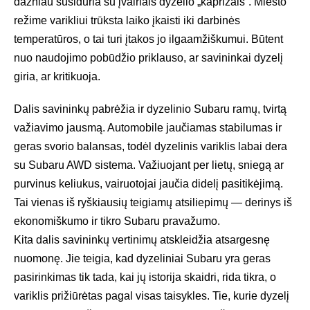
dažniau susiduria su įvairiais dyzelio „kaprizais“. Miesto
režime varikliui trūksta laiko įkaisti iki darbinės
temperatūros, o tai turi įtakos jo ilgaamžiškumui. Būtent
nuo naudojimo pobūdžio priklauso, ar savininkai dyzelį
giria, ar kritikuoja.
Dalis savininkų pabrėžia ir dyzelinio Subaru ramų, tvirtą
važiavimo jausmą. Automobile jaučiamas stabilumas ir
geras svorio balansas, todėl dyzelinis variklis labai dera
su Subaru AWD sistema. Važiuojant per lietų, sniegą ar
purvinus keliukus, vairuotojai jaučia didelį pasitikėjimą.
Tai vienas iš ryškiausių teigiamų atsiliepimų — derinys iš
ekonomiškumo ir tikro Subaru pravažumo.
Kita dalis savininkų vertinimų atskleidžia atsargesnę
nuomonę. Jie teigia, kad dyzeliniai Subaru yra geras
pasirinkimas tik tada, kai jų istorija skaidri, rida tikra, o
variklis prižiūrėtas pagal visas taisykles. Tie, kurie dyzelį