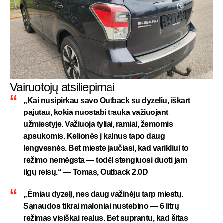
Vairuotojų atsiliepimai
„Kai nusipirkau savo Outback su dyzeliu, iškart
pajutau, kokia nuostabi trauka važiuojant
užmiestyje. Važiuoja tyliai, ramiai, žemomis
apsukomis. Kelionės į kalnus tapo daug
lengvesnės. Bet mieste jaučiasi, kad varikliui to
režimo nemėgsta — todėl stengiuosi duoti jam
ilgų reisų.“ — Tomas, Outback 2.0D
„Ėmiau dyzelį, nes daug važinėju tarp miestų.
Sąnaudos tikrai maloniai nustebino — 6 litrų
režimas visiškai realus. Bet suprantu, kad šitas