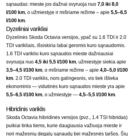
sąnaudas: mieste jos dažnai svyruoja nuo
7,0 iki 8,0
l/100 km
, o užmiestyje ir mišriame režime – apie
5,5–6,5
l/100 km
.
Dyzeliniai varikliai
Dyzelinės Skoda Octavia versijos, ypač su 1.6 TDI ir 2.0
TDI varikliais, išsiskiria labai geromis kuro sąnaudomis.
1.6 TDI variklio kuro sąnaudos mieste dažniausiai
svyruoja nuo
4,5 iki 5,5 l/100 km
, užmiestyje siekia apie
3,5–4,5 l/100 km
, o mišriame režime – apie
4,0–5,0 l/100
km
. 2.0 TDI variklis, nors galingesnis, vis tiek išlieka
ekonominis — vidutinės kuro sąnaudos mieste yra apie
5,5–6,5 l/100 km
, o užmiestyje —
4,5–5,5 l/100 km
.
Hibridinis variklis
Skoda Octavia hibridinės versijos (pvz., 1.4 TSI hibridas)
puikiai tinka tiems, kurie daugiausia važiuoja mieste ir
nori mažesnių degalų sąnaudų bei mažesnės taršos. Šių