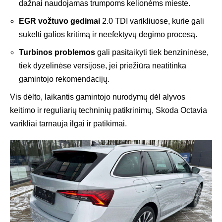
dažnai naudojamas trumpoms kelionėms mieste.
EGR vožtuvo gedimai
2.0 TDI varikliuose, kurie gali
sukelti galios kritimą ir neefektyvų degimo procesą.
Turbinos problemos
gali pasitaikyti tiek benzininėse,
tiek dyzelinėse versijose, jei priežiūra neatitinka
gamintojo rekomendacijų.
Vis dėlto, laikantis gamintojo nurodymų dėl alyvos
keitimo ir reguliarių techninių patikrinimų, Skoda Octavia
varikliai tarnauja ilgai ir patikimai.