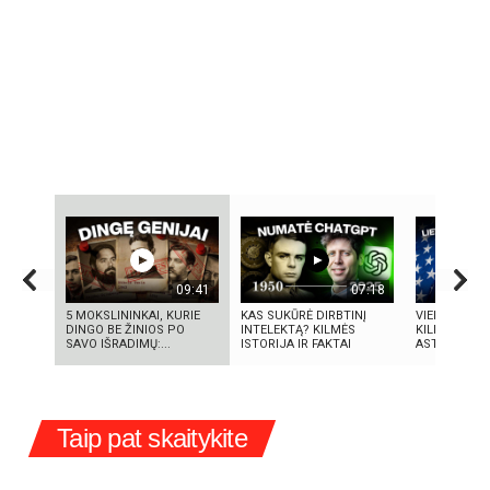
09:41
07:18
5 MOKSLININKAI, KURIE
KAS SUKŪRĖ DIRBTINĮ
VIENINTELIS
DINGO BE ŽINIOS PO
INTELEKTĄ? KILMĖS
KILMĖS NAS
SAVO IŠRADIMŲ:...
ISTORIJA IR FAKTAI
ASTRONAUT
Taip pat skaitykite