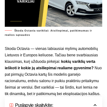
Škoda Octavia varikliai: Atsiliepimai, patikimumas ir
realios sąnaudos
Skoda Octavia — vienas labiausiai mylimų automobilių
Lietuvos ir Europos keliuose. Tačiau bene svarbiausias
klausimas, kurį užduoda pirkėjai:
kokių variklių verta
ieškoti ir kokie jų atsiliepimai realiame gyvenime?
Nuo
pat pirmųjų Octavia kartų šis modelis garsėjo
racionalumu, erdviu salonu ir puikiu praktiniu pritaikymu
šeimai ar verslui. Bet varikliai — tai širdis, kuri lemia ne
tik dinamiką, bet ir patikimumą bei eksploatacijos kaštus.
Puslapyje skaitykite: