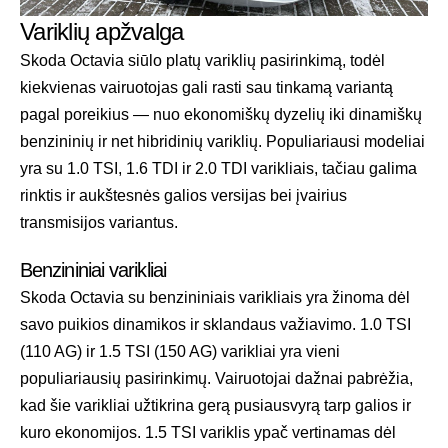
Variklių apžvalga
Skoda Octavia siūlo platų variklių pasirinkimą, todėl
kiekvienas vairuotojas gali rasti sau tinkamą variantą
pagal poreikius — nuo ekonomiškų dyzelių iki dinamiškų
benzininių ir net hibridinių variklių. Populiariausi modeliai
yra su 1.0 TSI, 1.6 TDI ir 2.0 TDI varikliais, tačiau galima
rinktis ir aukštesnės galios versijas bei įvairius
transmisijos variantus.
Benzininiai varikliai
Skoda Octavia su benzininiais varikliais yra žinoma dėl
savo puikios dinamikos ir sklandaus važiavimo. 1.0 TSI
(110 AG) ir 1.5 TSI (150 AG) varikliai yra vieni
populiariausių pasirinkimų. Vairuotojai dažnai pabrėžia,
kad šie varikliai užtikrina gerą pusiausvyrą tarp galios ir
kuro ekonomijos. 1.5 TSI variklis ypač vertinamas dėl