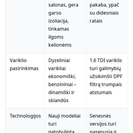
salonas, gera
pakaba, ypač
garso
su didesniais
izoliacija,
ratais
tinkamas
ilgoms
kelionėms
Variklio
Dyzeliniai
1.6 TDI variklis
pasirinkimas
varikliai
turi galimybių
ekonomiški,
užsikimšti DPF
benzininiai –
filtrą trumpais
dinamiški ir
atstumais
sklandūs
Technologijos
Nauji modeliai
Senesnės
turi
versijos turi
patobulintą
pasenusią ir