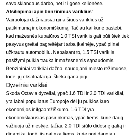
savo sklandaus darbo, net ir ilgose kelionėse.
Atsiliepimai apie benzininius variklius:
Vairuotojai dažniausiai giria šiuos variklius už
patikimumą ir ekonomiškumą. Tačiau kai kurie pastebi,
kad mažesnės kubatūros 1.0 TSI variklis gali būti šiek tiek
pasyvus greitai pagreitėjant arba įkalnėje, ypač pilnai
užkrautu automobiliu. Nepaisant to, 1.5 TSI variklis
pasižymi puikia trauka ir mažesnėmis sąnaudomis.
Benzininiai varikliai dažnai naudojami miesto režimuose,
todėl jų eksploatacija išlieka gana pigi.
Dyzeliniai varikliai
Skoda Octavia dyzeliai, ypač 1.6 TDI ir 2.0 TDI varikliai,
yra labai populiarūs Europoje dėl jų puikios kuro
ekonomijos ir ilgaamžiškumo. 1.6 TDI yra
ekonomiškiausias pasirinkimas, ypač tiems, kurie daug
važiuoja užmiestyje, tačiau 2.0 TDI siūlo didesnę galią ir
dinamiką, todėl jis patinka tiems, kurie nori daugiau