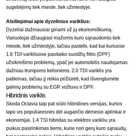
sugebėjimų tiek mieste, tiek užmiestyje.
Atsiliepimai apie dyzelinius variklius:
Dyzeliai dažniausiai giriami už jų ekonomiškumą.
Vairuotojai džiaugiasi mažomis kuro sąnaudomis tiek
mieste, tiek užmiestyje, tačiau pastebi, kad kai kuriuose
1.6 TDI varikliuose pasitaiko suodžių filtro (DPF)
užsikimšimo problemų, ypač jei automobilis naudojamas
dažniau trumpoms kelionėms. 2.0 TDI variklis yra
patikimas, tačiau jį reikia prižiūrėti, kad išvengtumėte
galimų problemų su EGR vožtuvu ir DPF.
Hibridinis variklis
Skoda Octavia taip pat siūlo hibridines versijas, kurios
tapo vis populiaresnės dėl augančio dėmesio aplinkai ir
ekonomijai. 1.4 TSI hibridas su elektros varikliu yra
puikus pasirinkimas tiems, kurie nori gerų kuro sąnaudų,