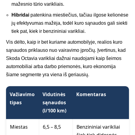
mažesnio tūrio varikliais.
Hibridai
patenkina miestiečius, tačiau ilgose kelionėse
jų efektyvumas mažėja, todėl kuro sąnaudos gali siekti
tiek pat, kiek ir benzininiai varikliai.
Vis dėlto, kaip ir bet kuriame automobilyje, realios kuro
sąnaudos priklauso nuo vairavimo įpročių. Įvertinus, kad
Skoda Octavia varikliai dažnai naudojami kaip šeimos
automobiliai arba darbo priemonės, kuro ekonomija
šiame segmente yra viena iš geriausių.
Važiavimo
Vidutinės
Komentaras
tipas
sąnaudos
(l/100 km)
Miestas
6,5 – 8,5
Benzininiai varikliai
šiek tiek didesnės