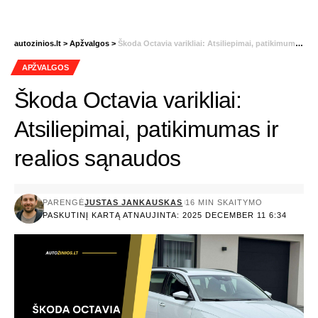
autozinios.lt
>
Apžvalgos
>
Škoda Octavia varikliai: Atsiliepimai, patikimumas ir realios sąnaudos
APŽVALGOS
Škoda Octavia varikliai:
Atsiliepimai, patikimumas ir
realios sąnaudos
PARENGĖ
JUSTAS JANKAUSKAS
16 MIN SKAITYMO
PASKUTINĮ KARTĄ ATNAUJINTA: 2025 DECEMBER 11 6:34