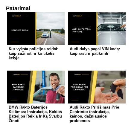
Patarimai
Kur vyksta policijos reidai:
Audi dalys pagal VIN kodą:
kaip sužinoti ir ko tikėtis
kaip rasti ir patikrinti
kelyje
BMW Rakto Baterijos
Audi Rakto Pririšimas Prie
Keitimas: Instrukcija, Kokios
Centrinio: instrukcija,
Baterijos Reikia Ir Ką Svarbu
kainos, dažniausios
Žinoti
problemos