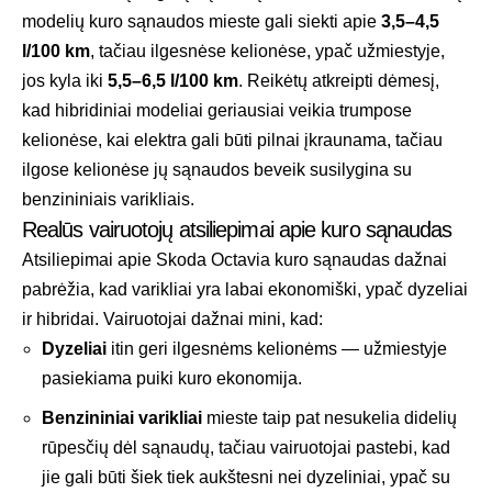
modelių kuro sąnaudos mieste gali siekti apie
3,5–4,5
l/100 km
, tačiau ilgesnėse kelionėse, ypač užmiestyje,
jos kyla iki
5,5–6,5 l/100 km
. Reikėtų atkreipti dėmesį,
kad hibridiniai modeliai geriausiai veikia trumpose
kelionėse, kai elektra gali būti pilnai įkraunama, tačiau
ilgose kelionėse jų sąnaudos beveik susilygina su
benzininiais varikliais.
Realūs vairuotojų atsiliepimai apie kuro sąnaudas
Atsiliepimai apie Skoda Octavia kuro sąnaudas dažnai
pabrėžia, kad varikliai yra labai ekonomiški, ypač dyzeliai
ir hibridai. Vairuotojai dažnai mini, kad:
Dyzeliai
itin geri ilgesnėms kelionėms — užmiestyje
pasiekiama puiki kuro ekonomija.
Benzininiai varikliai
mieste taip pat nesukelia didelių
rūpesčių dėl sąnaudų, tačiau vairuotojai pastebi, kad
jie gali būti šiek tiek aukštesni nei dyzeliniai, ypač su