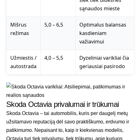
sąnaudos mieste
Mišrus
5,0 – 6,5
Optimalus balansas
režimas
kasdieniam
važiavimui
Užmiestis /
4,0 – 5,5
Dyzeliniai varikliai čia
autostrada
geriausiai pasirodo
Skoda Octavia privalumai ir trūkumai
Skoda Octavia – tai automobilis, kuris per daugelį metų
užsitarnavo reputaciją dėl savo praktiškumo, erdvumo ir
patikimumo. Nepaisant to, kaip ir kiekvienas modelis,
Octavia turi tiek privalumų, tiek trūkumų, apie kuriuos