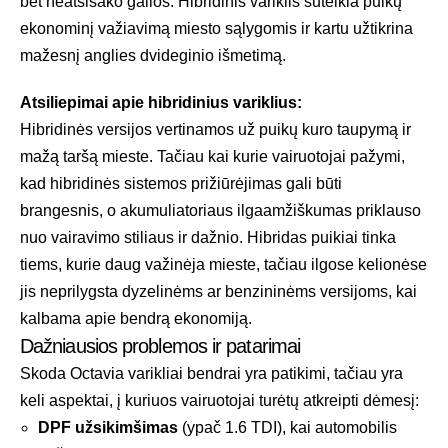
bet neatsisako galios. Hibridinis variklis suteikia puikų
ekonominį važiavimą miesto sąlygomis ir kartu užtikrina
mažesnį anglies dvideginio išmetimą.
Atsiliepimai apie hibridinius variklius:
Hibridinės versijos vertinamos už puikų kuro taupymą ir
mažą taršą mieste. Tačiau kai kurie vairuotojai pažymi,
kad hibridinės sistemos prižiūrėjimas gali būti
brangesnis, o akumuliatoriaus ilgaamžiškumas priklauso
nuo vairavimo stiliaus ir dažnio. Hibridas puikiai tinka
tiems, kurie daug važinėja mieste, tačiau ilgose kelionėse
jis neprilygsta dyzelinėms ar benzininėms versijoms, kai
kalbama apie bendrą ekonomiją.
Dažniausios problemos ir patarimai
Skoda Octavia varikliai bendrai yra patikimi, tačiau yra
keli aspektai, į kuriuos vairuotojai turėtų atkreipti dėmesį:
DPF užsikimšimas
(ypač 1.6 TDI), kai automobilis