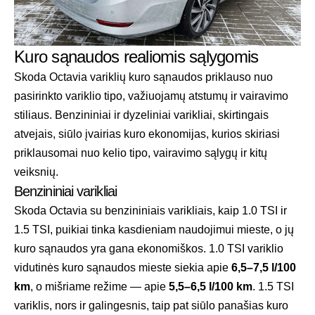
Kuro sąnaudos realiomis sąlygomis
Skoda Octavia variklių kuro sąnaudos priklauso nuo
pasirinkto variklio tipo, važiuojamų atstumų ir vairavimo
stiliaus. Benzininiai ir dyzeliniai varikliai, skirtingais
atvejais, siūlo įvairias kuro ekonomijas, kurios skiriasi
priklausomai nuo kelio tipo, vairavimo sąlygų ir kitų
veiksnių.
Benzininiai varikliai
Skoda Octavia su benzininiais varikliais, kaip 1.0 TSI ir
1.5 TSI, puikiai tinka kasdieniam naudojimui mieste, o jų
kuro sąnaudos yra gana ekonomiškos. 1.0 TSI variklio
vidutinės kuro sąnaudos mieste siekia apie
6,5–7,5 l/100
km
, o mišriame režime — apie
5,5–6,5 l/100 km
. 1.5 TSI
variklis, nors ir galingesnis, taip pat siūlo panašias kuro