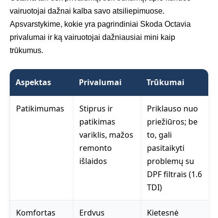
vairuotojai dažnai kalba savo atsiliepimuose.
Apsvarstykime, kokie yra pagrindiniai Skoda Octavia
privalumai ir ką vairuotojai dažniausiai mini kaip
trūkumus.
Aspektas
Privalumai
Trūkumai
Patikimumas
Stiprus ir
Priklauso nuo
patikimas
priežiūros; be
variklis, mažos
to, gali
remonto
pasitaikyti
išlaidos
problemų su
DPF filtrais (1.6
TDI)
Komfortas
Erdvus
Kietesnė