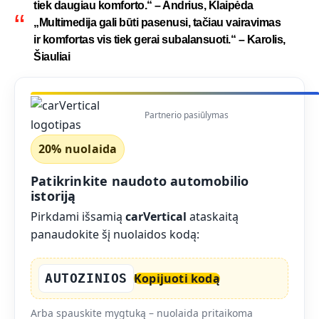
tiek daugiau komforto.“ – Andrius, Klaipėda
„Multimedija gali būti pasenusi, tačiau vairavimas
ir komfortas vis tiek gerai subalansuoti.“ – Karolis,
Šiauliai
Partnerio pasiūlymas
20% nuolaida
Patikrinkite naudoto automobilio
istoriją
Pirkdami išsamią
carVertical
ataskaitą
panaudokite šį nuolaidos kodą:
AUTOZINIOS
Kopijuoti kodą
Arba spauskite mygtuką – nuolaida pritaikoma