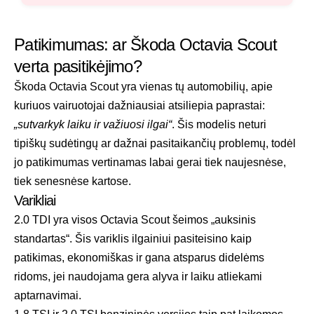
Patikimumas: ar Škoda Octavia Scout
verta pasitikėjimo?
Škoda Octavia Scout yra vienas tų automobilių, apie
kuriuos vairuotojai dažniausiai atsiliepia paprastai:
„sutvarkyk laiku ir važiuosi ilgai“
. Šis modelis neturi
tipiškų sudėtingų ar dažnai pasitaikančių problemų, todėl
jo patikimumas vertinamas labai gerai tiek naujesnėse,
tiek senesnėse kartose.
Varikliai
2.0 TDI yra visos Octavia Scout šeimos „auksinis
standartas“. Šis variklis ilgainiui pasiteisino kaip
patikimas, ekonomiškas ir gana atsparus didelėms
ridoms, jei naudojama gera alyva ir laiku atliekami
aptarnavimai.