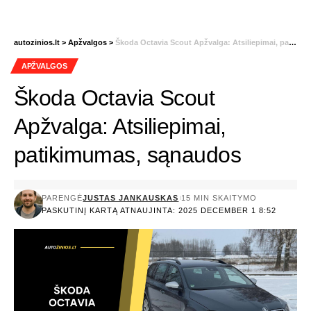
autozinios.lt
>
Apžvalgos
>
Škoda Octavia Scout Apžvalga: Atsiliepimai, patikimumas, sąnaudos
APŽVALGOS
Škoda Octavia Scout
Apžvalga: Atsiliepimai,
patikimumas, sąnaudos
PARENGĖ
JUSTAS JANKAUSKAS
15 MIN SKAITYMO
PASKUTINĮ KARTĄ ATNAUJINTA: 2025 DECEMBER 1 8:52