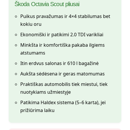
Škoda Octavia Scout pliusai
Puikus pravažumas ir 4×4 stabilumas bet
kokiu oru
Ekonomiški ir patikimi 2.0 TDI varikliai
Minkšta ir komfortiška pakaba ilgiems
atstumams
Itin erdvus salonas ir 610 l bagažinė
Aukšta sėdėsena ir geras matomumas
Praktiškas automobilis tiek miestui, tiek
nuotykiams užmiestyje
Patikima Haldex sistema (5–6 karta), jei
prižiūrima laiku