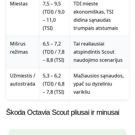
Miestas
7,5 – 9,5
TDI mieste
(TDI) / 9,0
ekonomiškas, TSI
– 11,0
didina sąnaudas
(TSI)
trumpais atstumais
Mišrus
6,5 – 7,2
Tai realiausiai
režimas
(TDI) / 7,8
atspindintis Scout
– 8,8 (TSI)
naudojimo scenarijus
Užmiestis /
5,3 – 6,2
Mažiausios sąnaudos,
autostrada
(TDI) / 6,8
ypač su dyzeliniu
– 7,8 (TSI)
varikliu
Škoda Octavia Scout pliusai ir minusai