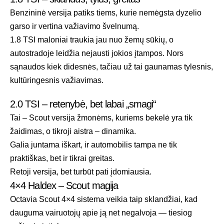
Benzininė versija patiks tiems, kurie nemėgsta dyzelio
garso ir vertina važiavimo švelnumą.
1.8 TSI maloniai traukia jau nuo žemų sūkių, o
autostradoje leidžia nejausti jokios įtampos. Nors
sąnaudos kiek didesnės, tačiau už tai gaunamas tylesnis,
kultūringesnis važiavimas.
2.0 TSI – retenybė, bet labai „smagi“
Tai – Scout versija žmonėms, kuriems bekelė yra tik
žaidimas, o tikroji aistra – dinamika.
Galia juntama iškart, ir automobilis tampa ne tik
praktiškas, bet ir tikrai greitas.
Retoji versija, bet turbūt pati įdomiausia.
4×4 Haldex – Scout magija
Octavia Scout 4×4 sistema veikia taip sklandžiai, kad
dauguma vairuotojų apie ją net negalvoja — tiesiog