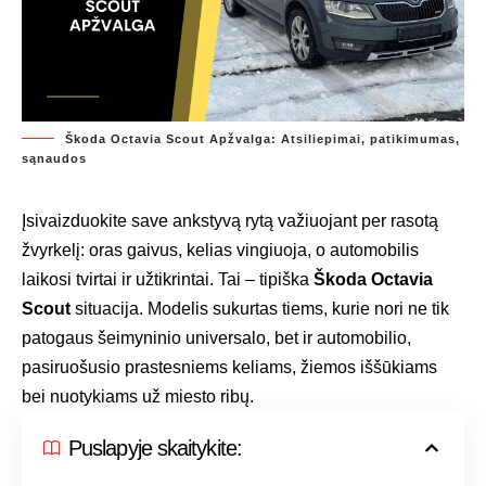
Škoda Octavia Scout Apžvalga: Atsiliepimai, patikimumas,
sąnaudos
Įsivaizduokite save ankstyvą rytą važiuojant per rasotą
žvyrkelį: oras gaivus, kelias vingiuoja, o automobilis
laikosi tvirtai ir užtikrintai. Tai – tipiška
Škoda Octavia
Scout
situacija. Modelis sukurtas tiems, kurie nori ne tik
patogaus šeimyninio universalo, bet ir automobilio,
pasiruošusio prastesniems keliams, žiemos iššūkiams
bei nuotykiams už miesto ribų.
Puslapyje skaitykite: