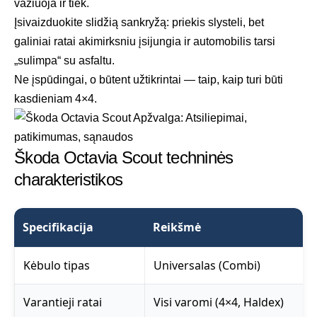
važiuoja ir tiek.
Įsivaizduokite slidžią sankryžą: priekis slysteli, bet
galiniai ratai akimirksniu įsijungia ir automobilis tarsi
„sulimpa“ su asfaltu.
Ne įspūdingai, o būtent užtikrintai — taip, kaip turi būti
kasdieniam 4×4.
Škoda Octavia Scout techninės
charakteristikos
Specifikacija
Reikšmė
Kėbulo tipas
Universalas (Combi)
Varantieji ratai
Visi varomi (4×4, Haldex)