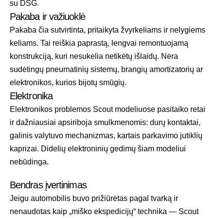
su DSG.
Pakaba ir važiuoklė
Pakaba čia sutvirtinta, pritaikyta žvyrkeliams ir nelygiems
keliams. Tai reiškia paprastą, lengvai remontuojamą
konstrukciją, kuri nesukelia netikėtų išlaidų. Nėra
sudėtingų pneumatinių sistemų, brangių amortizatorių ar
elektronikos, kurios bijotų smūgių.
Elektronika
Elektronikos problemos Scout modeliuose pasitaiko retai
ir dažniausiai apsiriboja smulkmenomis: durų kontaktai,
galinis valytuvo mechanizmas, kartais parkavimo jutiklių
kaprizai. Didelių elektroninių gedimų šiam modeliui
nebūdinga.
Bendras įvertinimas
Jeigu automobilis buvo prižiūrėtas pagal tvarką ir
nenaudotas kaip „miško ekspedicijų“ technika — Scout