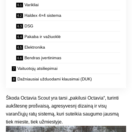
Varikliai
Haldex 4×4 sistema
DSG
Pakaba ir važiuoklė
Elektronika
Bendras įvertinimas
Vaituotojų atsiliepimai
Dažniausiai užduodami klausimai (DUK)
Škoda Octavia Scout yra tarsi „pakilusi Octavia“, turinti
aukštesnę prošvaisą, agresyvesnį dizainą ir visų
varančiųjų ratų sistemą, kuri suteikia saugumo jausmą
tiek mieste, tiek užmiestyje.