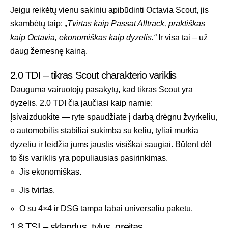
Jeigu reikėtų vienu sakiniu apibūdinti Octavia Scout, jis
skambėtų taip:
„Tvirtas kaip Passat Alltrack, praktiškas
kaip Octavia, ekonomiškas kaip dyzelis.“
Ir visa tai – už
daug žemesnę kainą.
2.0 TDI – tikras Scout charakterio variklis
Dauguma vairuotojų pasakytų, kad tikras Scout yra
dyzelis. 2.0 TDI čia jaučiasi kaip namie:
Įsivaizduokite — ryte spaudžiate į darbą drėgnu žvyrkeliu,
o automobilis stabiliai sukimba su keliu, tyliai murkia
dyzeliu ir leidžia jums jaustis visiškai saugiai. Būtent dėl
to šis variklis yra populiausias pasirinkimas.
Jis ekonomiškas.
Jis tvirtas.
O su 4×4 ir DSG tampa labai universaliu paketu.
1.8 TSI – sklandus, tylus, greitas