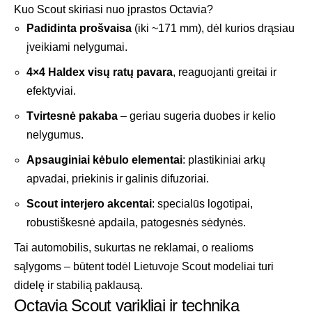
Kuo Scout skiriasi nuo įprastos Octavia?
Padidinta prošvaisa
(iki ~171 mm), dėl kurios drąsiau
įveikiami nelygumai.
4×4 Haldex visų ratų pavara
, reaguojanti greitai ir
efektyviai.
Tvirtesnė pakaba
– geriau sugeria duobes ir kelio
nelygumus.
Apsauginiai kėbulo elementai
: plastikiniai arkų
apvadai, priekinis ir galinis difuzoriai.
Scout interjero akcentai
: specialūs logotipai,
robustiškesnė apdaila, patogesnės sėdynės.
Tai automobilis, sukurtas ne reklamai, o realioms
sąlygoms – būtent todėl Lietuvoje Scout modeliai turi
didelę ir stabilią paklausą.
Octavia Scout varikliai ir technika