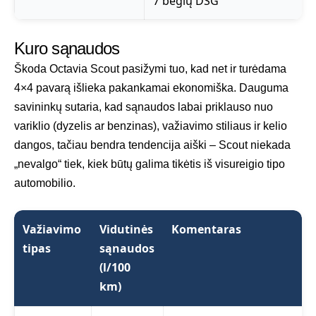
7 bėgių DSG
Kuro sąnaudos
Škoda Octavia Scout pasižymi tuo, kad net ir turėdama
4×4 pavarą išlieka pakankamai ekonomiška. Dauguma
savininkų sutaria, kad sąnaudos labai priklauso nuo
variklio (dyzelis ar benzinas), važiavimo stiliaus ir kelio
dangos, tačiau bendra tendencija aiški – Scout niekada
„nevalgo“ tiek, kiek būtų galima tikėtis iš visureigio tipo
automobilio.
Važiavimo
Vidutinės
Komentaras
tipas
sąnaudos
(l/100
km)