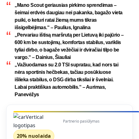
„Mano Scout geriausias pirkimo sprendimas –
šeimai erdvės daugiau nei pakanka, bagažo vieta
puiki, o keturi ratai žiemą mums tikras
išsigelbėjimas.“ – Paulius, Ignalina
„Pervariau ištisą maršrutą per Lietuvą iki pajūrio –
600 km be sustojimų, komfortas stabilus, variklis
tyliai dirbo, o bagaže vežėčiai ir dviračiai tilpo be
vargo.“ – Dainius, Šiauliai
„Važiuodamas su 2.0 TSI supratau, kad nors tai
nėra sportinis hečbekas, tačiau posūkiuose
išlieka stabilus, o DSG dirba tiksliai ir švelniai.
Labai praktiškas automobilis.“ – Aurimas,
Panevėžys
Partnerio pasiūlymas
20% nuolaida