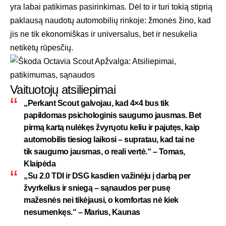
yra labai patikimas pasirinkimas. Dėl to ir turi tokią stiprią
paklausą naudotų automobilių rinkoje: žmonės žino, kad
jis ne tik ekonomiškas ir universalus, bet ir nesukelia
netikėtų rūpesčių.
Vaituotojų atsiliepimai
„Perkant Scout galvojau, kad 4×4 bus tik
papildomas psichologinis saugumo jausmas. Bet
pirmą kartą nulėkęs žvyrųotu keliu ir pajutęs, kaip
automobilis tiesiog laikosi – supratau, kad tai ne
tik saugumo jausmas, o reali vertė.“ – Tomas,
Klaipėda
„Su 2.0 TDI ir DSG kasdien važinėju į darbą per
žvyrkelius ir sniegą – sąnaudos per pusę
mažesnės nei tikėjausi, o komfortas nė kiek
nesumenkęs.“ – Marius, Kaunas