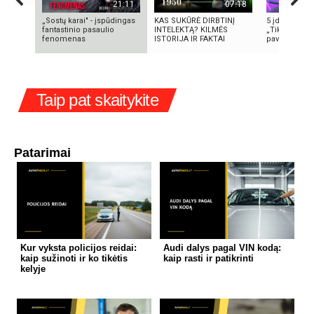
21:11
07:18
„Sostų karai" - įspūdingas
KAS SUKŪRĖ DIRBTINĮ
5 įdomūs fak
fantastinio pasaulio
INTELEKTĄ? KILMĖS
„TikTok“: ką 
fenomenas
ISTORIJA IR FAKTAI
pavadinimas i
Taip pat skaitykite
Patarimai
Kur vyksta policijos reidai:
Audi dalys pagal VIN kodą:
kaip sužinoti ir ko tikėtis
kaip rasti ir patikrinti
kelyje