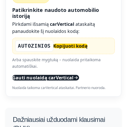
Patikrinkite naudoto automobilio
istoriją
Pirkdami išsamią
carVertical
ataskaitą
panaudokite šį nuolaidos kodą:
AUTOZINIOS
Kopijuoti kodą
Arba spauskite mygtuką – nuolaida pritaikoma
automatiškai.
Gauti nuolaidą carVertical
Nuolaida taikoma carVertical ataskaitai. Partnerio nuoroda.
Dažniausiai užduodami klausimai