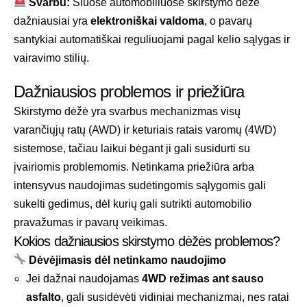
Svarbu:
Šiuose automobiliuose skirstymo dėžė
dažniausiai yra
elektroniškai valdoma
, o pavarų
santykiai automatiškai reguliuojami pagal kelio sąlygas ir
vairavimo stilių.
Dažniausios problemos ir priežiūra
Skirstymo dėžė yra svarbus mechanizmas visų
varančiųjų ratų (AWD) ir keturiais ratais varomų (4WD)
sistemose, tačiau laikui bėgant ji gali susidurti su
įvairiomis problemomis. Netinkama priežiūra arba
intensyvus naudojimas sudėtingomis sąlygomis gali
sukelti gedimus, dėl kurių gali sutrikti automobilio
pravažumas ir pavarų veikimas.
Kokios dažniausios skirstymo dėžės problemos?
Dėvėjimasis dėl netinkamo naudojimo
Jei dažnai naudojamas
4WD režimas ant sauso
asfalto
, gali susidėvėti vidiniai mechanizmai, nes ratai