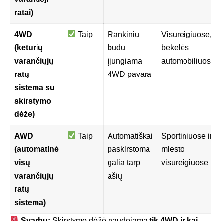
ratai)
4WD
Taip
Rankiniu
Visureigiuose,
(keturių
būdu
bekelės
varančiųjų
įjungiama
automobiliuose
ratų
4WD pavara
sistema su
skirstymo
dėže)
AWD
Taip
Automatiškai
Sportiniuose ir
(automatinė
paskirstoma
miesto
visų
galia tarp
visureigiuose
varančiųjų
ašių
ratų
sistema)
Svarbu:
Skirstymo dėžė naudojama
tik 4WD ir kai