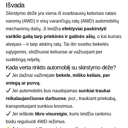
Išvada
Skirstymo dėžė yra viena iš svarbiausių keturiais ratais
varomų (4WD) ir visų varančiųjų ratų (AWD) automobilių
mechaninių dalių. Ji leidžia
efektyviai paskirstyti
variklio galią tarp priekinės ir galinės ašių
, o kai kuriais
atvejais – ir tarp atskirų ratų. Tai itin svarbu bekelės
sąlygomis, slidžiuose keliuose ar važiuojant per
sudėtingą reljefą.
Kada verta rinktis automobilį su skirstymo dėže?
Jei dažnai važinėjate
bekele, miško keliais, per
sniegą ar purvą
.
Jei automobilis bus naudojamas
sunkiai traukai
reikalaujančiuose darbuose
, pvz., traukiant priekabą,
transportuojant sunkius krovinius.
Jei ieškote
tikro visureigio
, kuris leidžia rankiniu
būdu reguliuoti 4WD režimus.