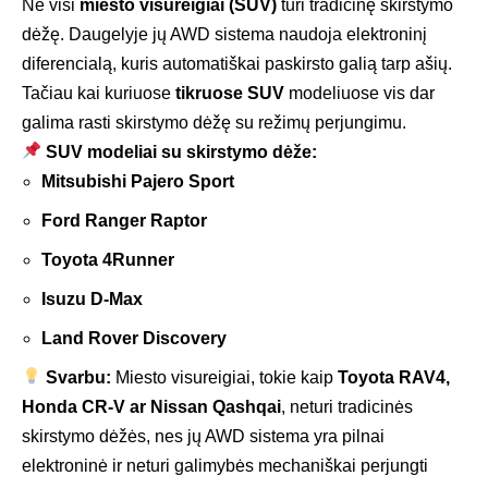
Ne visi
miesto visureigiai (SUV)
turi tradicinę skirstymo
dėžę. Daugelyje jų AWD sistema naudoja elektroninį
diferencialą, kuris automatiškai paskirsto galią tarp ašių.
Tačiau kai kuriuose
tikruose SUV
modeliuose vis dar
galima rasti skirstymo dėžę su režimų perjungimu.
SUV modeliai su skirstymo dėže:
Mitsubishi Pajero Sport
Ford Ranger Raptor
Toyota 4Runner
Isuzu D-Max
Land Rover Discovery
Svarbu:
Miesto visureigiai, tokie kaip
Toyota RAV4,
Honda CR-V ar Nissan Qashqai
, neturi tradicinės
skirstymo dėžės, nes jų AWD sistema yra pilnai
elektroninė ir neturi galimybės mechaniškai perjungti