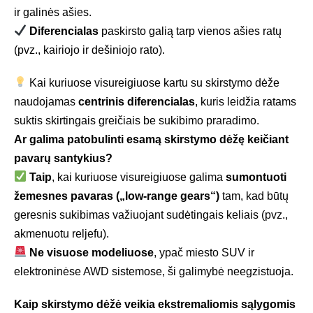
ir galinės ašies.
Diferencialas
paskirsto galią tarp vienos ašies ratų
(pvz., kairiojo ir dešiniojo rato).
Kai kuriuose visureigiuose kartu su skirstymo dėže
naudojamas
centrinis diferencialas
, kuris leidžia ratams
suktis skirtingais greičiais be sukibimo praradimo.
Ar galima patobulinti esamą skirstymo dėžę keičiant
pavarų santykius?
Taip
, kai kuriuose visureigiuose galima
sumontuoti
žemesnes pavaras („low-range gears“)
tam, kad būtų
geresnis sukibimas važiuojant sudėtingais keliais (pvz.,
akmenuotu reljefu).
Ne visuose modeliuose
, ypač miesto SUV ir
elektroninėse AWD sistemose, ši galimybė neegzistuoja.
Kaip skirstymo dėžė veikia ekstremaliomis sąlygomis