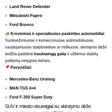
Land Rover Defender
Mitsubishi Pajero
Ford Bronco
Krovininiai ir specialiosios paskirties automobiliai
Sunkvežimiuose ir komerciniuose automobiliuose,
naudojamuose statybvietėse ar miškuose, skirstymo dėžė
leidžia padidinti
traukiamąją galią
ir užtikrina stabilų
judėjimą nelygiais keliais.
Pavyzdžiai:
Mercedes-Benz Unimog
MAN TGS 4×4
Ford F-350 Super Duty
SUV ir miesto visureigiai su skirstymo dėže