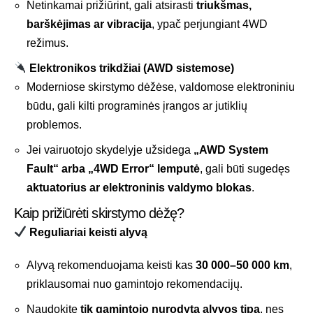
Netinkamai prižiūrint, gali atsirasti
triukšmas,
barškėjimas ar vibracija
, ypač perjungiant 4WD
režimus.
Elektronikos trikdžiai (AWD sistemose)
Moderniose skirstymo dėžėse, valdomose elektroniniu
būdu, gali kilti programinės įrangos ar jutiklių
problemos.
Jei vairuotojo skydelyje užsidega
„AWD System
Fault“ arba „4WD Error“ lemputė
, gali būti sugedęs
aktuatorius ar elektroninis valdymo blokas
.
Kaip prižiūrėti skirstymo dėžę?
Reguliariai keisti alyvą
Alyvą rekomenduojama keisti kas
30 000–50 000 km
,
priklausomai nuo gamintojo rekomendacijų.
Naudokite
tik gamintojo nurodytą alyvos tipą
, nes