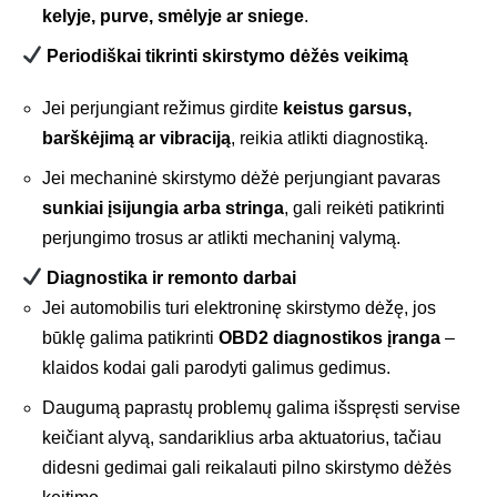
kelyje, purve, smėlyje ar sniege
.
Periodiškai tikrinti skirstymo dėžės veikimą
Jei perjungiant režimus girdite
keistus garsus,
barškėjimą ar vibraciją
, reikia atlikti diagnostiką.
Jei mechaninė skirstymo dėžė perjungiant pavaras
sunkiai įsijungia arba stringa
, gali reikėti patikrinti
perjungimo trosus ar atlikti mechaninį valymą.
Diagnostika ir remonto darbai
Jei automobilis turi elektroninę skirstymo dėžę, jos
būklę galima patikrinti
OBD2 diagnostikos įranga
–
klaidos kodai gali parodyti galimus gedimus.
Daugumą paprastų problemų galima išspręsti servise
keičiant alyvą, sandariklius arba aktuatorius, tačiau
didesni gedimai gali reikalauti pilno skirstymo dėžės