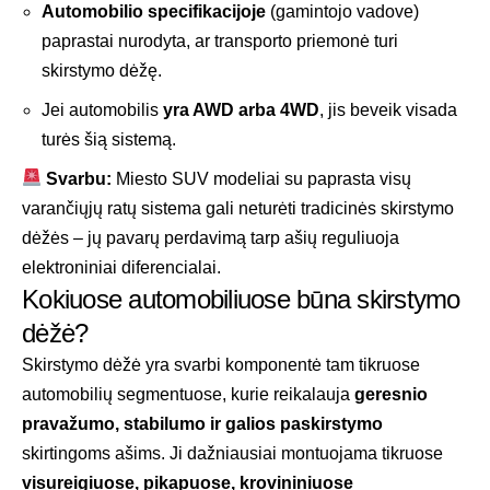
Automobilio specifikacijoje
(gamintojo vadove)
paprastai nurodyta, ar transporto priemonė turi
skirstymo dėžę.
Jei automobilis
yra AWD arba 4WD
, jis beveik visada
turės šią sistemą.
Svarbu:
Miesto SUV modeliai su paprasta visų
varančiųjų ratų sistema gali neturėti tradicinės skirstymo
dėžės – jų pavarų perdavimą tarp ašių reguliuoja
elektroniniai diferencialai.
Kokiuose automobiliuose būna skirstymo
dėžė?
Skirstymo dėžė yra svarbi komponentė tam tikruose
automobilių segmentuose, kurie reikalauja
geresnio
pravažumo, stabilumo ir galios paskirstymo
skirtingoms ašims. Ji dažniausiai montuojama tikruose
visureigiuose, pikapuose, krovininiuose