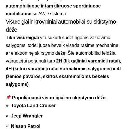
automobiliuose ir tam tikruose sportiniuose
modeliuose
su AWD sistema.
Visureigiai ir krovininiai automobiliai su skirstymo
dėže
Tikri visureigiai
yra sukurti sudėtingoms važiavimo
sąlygoms, todėl juose beveik visada rasime mechaninę
ar elektroninę skirstymo dėžę. Šie automobiliai leidžia
vairuotojui perjungti tarp
2H (tik galiniai varomieji ratai),
4H (keturi varantieji ratai normaliomis sąlygomis) ir 4L
(žemos pavaros, skirtos ekstremalioms bekelės
sąlygoms)
.
Populiariausi visureigiai su skirstymo dėže:
Toyota Land Cruiser
Jeep Wrangler
Nissan Patrol