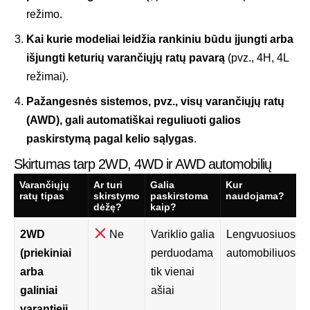
režimo.
Kai kurie modeliai leidžia rankiniu būdu įjungti arba
išjungti keturių varančiųjų ratų pavarą
(pvz., 4H, 4L
režimai).
Pažangesnės sistemos, pvz., visų varančiųjų ratų
(AWD), gali automatiškai reguliuoti galios
paskirstymą pagal kelio sąlygas
.
Skirtumas tarp 2WD, 4WD ir AWD automobilių
Varančiųjų
Ar turi
Galia
Kur
ratų tipas
skirstymo
paskirstoma
naudojama?
dėžę?
kaip?
2WD
Ne
Variklio galia
Lengvuosiuose
(priekiniai
perduodama
automobiliuose
arba
tik vienai
galiniai
ašiai
varantieji