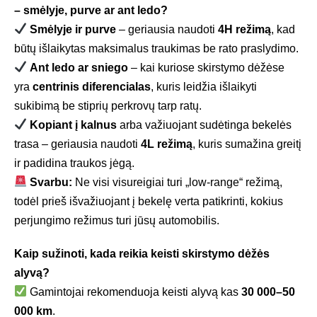
– smėlyje, purve ar ant ledo?
Smėlyje ir purve
– geriausia naudoti
4H režimą
, kad
būtų išlaikytas maksimalus traukimas be rato praslydimo.
Ant ledo ar sniego
– kai kuriose skirstymo dėžėse
yra
centrinis diferencialas
, kuris leidžia išlaikyti
sukibimą be stiprių perkrovų tarp ratų.
Kopiant į kalnus
arba važiuojant sudėtinga bekelės
trasa – geriausia naudoti
4L režimą
, kuris sumažina greitį
ir padidina traukos jėgą.
Svarbu:
Ne visi visureigiai turi „low-range“ režimą,
todėl prieš išvažiuojant į bekelę verta patikrinti, kokius
perjungimo režimus turi jūsų automobilis.
Kaip sužinoti, kada reikia keisti skirstymo dėžės
alyvą?
Gamintojai rekomenduoja keisti alyvą kas
30 000–50
000 km
.