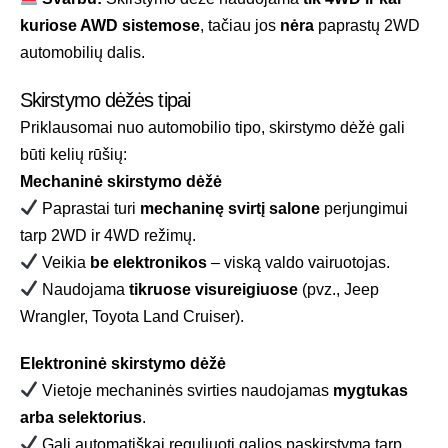
kuriose AWD sistemose
, tačiau jos
nėra
paprastų 2WD
automobilių dalis.
Skirstymo dėžės tipai
Priklausomai nuo automobilio tipo, skirstymo dėžė gali
būti kelių rūšių:
Mechaninė skirstymo dėžė
Paprastai turi
mechaninę svirtį salone
perjungimui
tarp 2WD ir 4WD režimų.
Veikia
be elektronikos
– viską valdo vairuotojas.
Naudojama
tikruose visureigiuose
(pvz., Jeep
Wrangler, Toyota Land Cruiser).
Elektroninė skirstymo dėžė
Vietoje mechaninės svirties naudojamas
mygtukas
arba selektorius
.
Gali automatiškai reguliuoti galios paskirstymą tarp