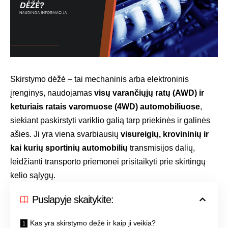
Skirstymo dėžė – tai mechaninis arba elektroninis
įrenginys, naudojamas
visų varančiųjų ratų (AWD) ir
keturiais ratais varomuose (4WD) automobiliuose
,
siekiant paskirstyti variklio galią tarp priekinės ir galinės
ašies. Ji yra viena svarbiausių
visureigių, krovininių ir
kai kurių sportinių automobilių
transmisijos dalių,
leidžianti transporto priemonei prisitaikyti prie skirtingų
kelio sąlygų.
Puslapyje skaitykite:
Kas yra skirstymo dėžė ir kaip ji veikia?