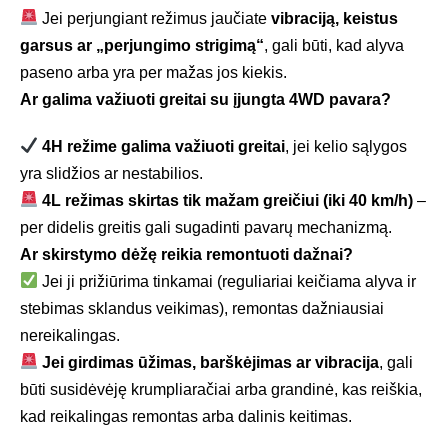
Jei perjungiant režimus jaučiate
vibraciją, keistus
garsus ar „perjungimo strigimą“
, gali būti, kad alyva
paseno arba yra per mažas jos kiekis.
Ar galima važiuoti greitai su įjungta 4WD pavara?
4H režime galima važiuoti greitai
, jei kelio sąlygos
yra slidžios ar nestabilios.
4L režimas skirtas tik mažam greičiui (iki 40 km/h)
–
per didelis greitis gali sugadinti pavarų mechanizmą.
Ar skirstymo dėžę reikia remontuoti dažnai?
Jei ji prižiūrima tinkamai (reguliariai keičiama alyva ir
stebimas sklandus veikimas), remontas dažniausiai
nereikalingas.
Jei girdimas ūžimas, barškėjimas ar vibracija
, gali
būti susidėvėję krumpliaračiai arba grandinė, kas reiškia,
kad reikalingas remontas arba dalinis keitimas.