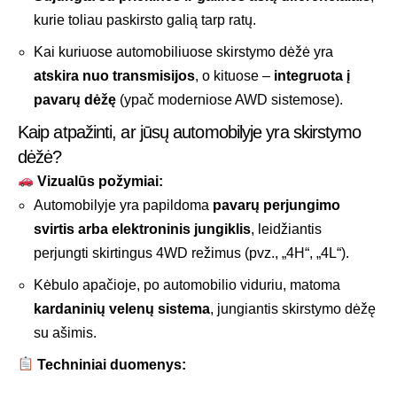
kurie toliau paskirsto galią tarp ratų.
Kai kuriuose automobiliuose skirstymo dėžė yra
atskira nuo transmisijos
, o kituose –
integruota į
pavarų dėžę
(ypač moderniose
AWD sistemose
).
Kaip atpažinti, ar jūsų automobilyje yra skirstymo
dėžė?
Vizualūs požymiai:
Automobilyje yra papildoma
pavarų perjungimo
svirtis arba elektroninis jungiklis
, leidžiantis
perjungti skirtingus 4WD režimus (pvz., „4H“, „4L“).
Kėbulo apačioje, po automobilio viduriu, matoma
kardaninių velenų sistema
, jungiantis skirstymo dėžę
su ašimis.
Techniniai duomenys: