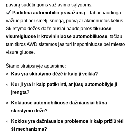
pavarą sudėtingoms važiavimo sąlygoms.
Padidina automobilio pravažumą
– labai naudinga
važiuojant per smėlį, sniegą, purvą ar akmenuotus kelius.
Skirstymo dėžės dažniausiai naudojamos
tikruose
visureigiuose ir krovininiuose automobiliuose
, tačiau
tam tikros AWD sistemos jas turi ir sportiniuose bei miesto
visureigiuose.
Šiame straipsnyje aptarsime:
Kas yra skirstymo dėžė ir kaip ji veikia?
Kur ji yra ir kaip patikrinti, ar jūsų automobilyje ji
įrengta?
Kokiuose automobiliuose dažniausiai būna
skirstymo dėžė?
Kokios yra dažniausios problemos ir kaip prižiūrėti
šį mechanizmą?