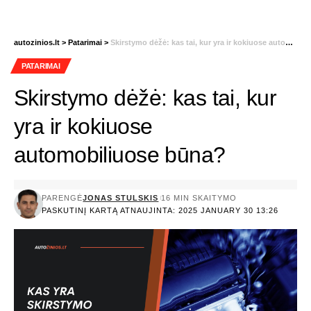
autozinios.lt
>
Patarimai
>
Skirstymo dėžė: kas tai, kur yra ir kokiuose automobiliuose būna?
PATARIMAI
Skirstymo dėžė: kas tai, kur
yra ir kokiuose
automobiliuose būna?
PARENGĖ
JONAS STULSKIS
16 MIN SKAITYMO
PASKUTINĮ KARTĄ ATNAUJINTA: 2025 JANUARY 30 13:26