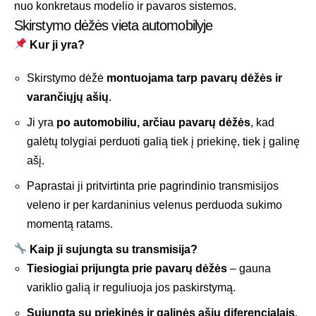
nuo konkretaus modelio ir pavaros sistemos.
Skirstymo dėžės vieta automobilyje
Kur ji yra?
Skirstymo dėžė
montuojama tarp pavarų dėžės ir
varančiųjų ašių
.
Ji yra
po automobiliu, arčiau pavarų dėžės
, kad
galėtų tolygiai perduoti galią tiek į priekinę, tiek į galinę
ašį.
Paprastai ji pritvirtinta prie pagrindinio transmisijos
veleno ir per kardaninius velenus perduoda sukimo
momentą ratams.
Kaip ji sujungta su transmisija?
Tiesiogiai prijungta prie pavarų dėžės
– gauna
variklio galią ir reguliuoja jos paskirstymą.
Sujungta su priekinės ir galinės ašių diferencialais
,