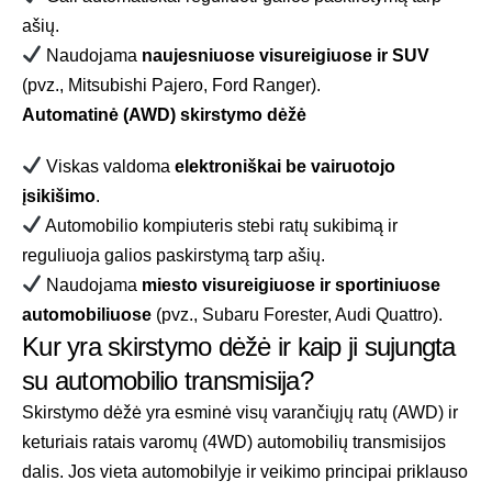
ašių.
Naudojama
naujesniuose visureigiuose ir SUV
(pvz., Mitsubishi Pajero, Ford Ranger).
Automatinė (AWD) skirstymo dėžė
Viskas valdoma
elektroniškai be vairuotojo
įsikišimo
.
Automobilio kompiuteris stebi ratų sukibimą ir
reguliuoja galios paskirstymą tarp ašių.
Naudojama
miesto visureigiuose ir sportiniuose
automobiliuose
(pvz., Subaru Forester, Audi Quattro).
Kur yra skirstymo dėžė ir kaip ji sujungta
su automobilio transmisija?
Skirstymo dėžė yra esminė visų varančiųjų ratų (AWD) ir
keturiais ratais varomų (4WD) automobilių transmisijos
dalis. Jos vieta automobilyje ir veikimo principai priklauso