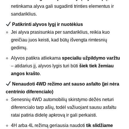
netinkama alyva gali sugadinti trinties elementus ir
sandariklius.
Patikrinti alyvos lygį ir nuotėkius
Jei alyva prasisunkia per sandariklius, reikia kuo
greičiau juos keisti, kad būtų išvengta rimtesnių
gedimų.
Alyvos patikra atliekama
specialiu užpildymo varžtu
– atidarius jį, alyvos lygis turi būti
šiek tiek žemiau
angos krašto
.
Nenaudoti 4WD režimo ant sauso asfalto (jei nėra
centrinio diferencialo)
Senesnių 4WD automobilių skirstymo dėžės neturi
diferencialo tarp ašių, todėl važiuojant sausu asfaltu
ratai patiria didelę apkrovą ir gali perkaisti.
4H arba 4L režimą geriausia naudoti
tik slidžiame