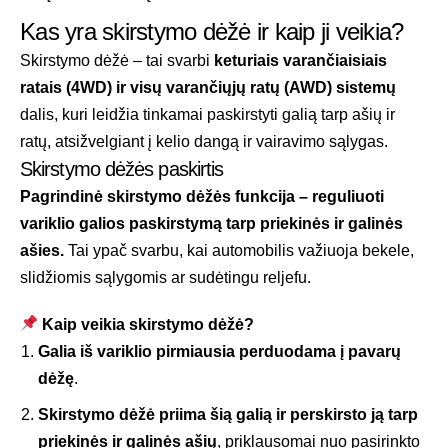
Kas yra skirstymo dėžė ir kaip ji veikia?
Skirstymo dėžė – tai svarbi
keturiais varančiaisiais
ratais (4WD) ir visų varančiųjų ratų (AWD) sistemų
dalis, kuri leidžia tinkamai paskirstyti galią tarp ašių ir
ratų, atsižvelgiant į kelio dangą ir vairavimo sąlygas.
Skirstymo dėžės paskirtis
Pagrindinė skirstymo dėžės funkcija – reguliuoti
variklio galios paskirstymą tarp priekinės ir galinės
ašies.
Tai ypač svarbu, kai automobilis važiuoja bekele,
slidžiomis sąlygomis ar sudėtingu reljefu.
Kaip veikia skirstymo dėžė?
Galia iš variklio pirmiausia perduodama į pavarų
dėžę
.
Skirstymo dėžė priima šią galią ir perskirsto ją tarp
priekinės ir galinės ašių
, priklausomai nuo pasirinkto