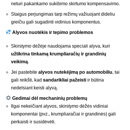
neturi pakankamo sukibimo skirtumo kompensavimo.
Staigus perjungimas tarp režimų važiuojant dideliu
greičiu gali sugadinti vidinius komponentus.
Alyvos nuotėkis ir tepimo problemos
Skirstymo dėžėje naudojama speciali alyva, kuri
užtikrina tinkamą krumpliaračių ir grandinių
veikimą
.
Jei pastebite
alyvos nutekėjimą po automobiliu
, tai
gali reikšti, kad
sandarikliai pažeisti
ir būtina
nedelsiant keisti alyvą.
Gedimai dėl mechaninių problemų
Ilgai nekeičiant alyvos, skirstymo dėžės vidiniai
komponentai (pvz., krumpliaračiai ir grandinės) gali
perkaisti ir susidėvėti.