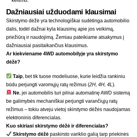
keitimo.
Dažniausiai užduodami klausimai
Skirstymo dėžė yra technologiškai sudėtinga automobilio
dalis, todėl dažnai kyla klausimų apie jos veikimą,
priežiūrą ir naudojimą. Žemiau pateikiame atsakymus į
dažniausiai pasitaikančius klausimus.
Ar kiekviename 4WD automobilyje yra skirstymo
dėžė?
Taip
, bet tik tuose modeliuose, kurie leidžia rankiniu
būdu perjungti varomųjų ratų režimus (
2H, 4H, 4L
).
Ne
, jei automobilis turi pilnai automatinę AWD sistemą
be galimybės mechaniškai perjungti varančiųjų ratų
režimus – tokiu atveju vietoj skirstymo dėžės naudojamas
elektroninis diferencialas.
Kuo skiriasi skirstymo dėžė ir diferencialas?
Skirstymo dėžė
paskirsto variklio galią tarp priekinės