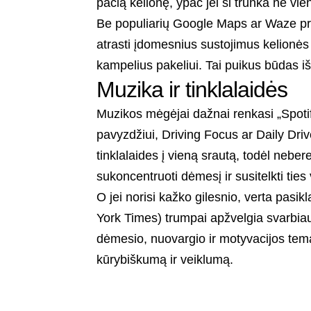
pačią kelionę, ypač jei ši trunka ne vi
Be populiarių Google Maps ar Waze pro
atrasti įdomesnius sustojimus kelion
kampelius pakeliui. Tai puikus būdas išv
Muzika ir tinklalaidės
Muzikos mėgėjai dažnai renkasi „Spotify
pavyzdžiui, Driving Focus ar Daily Driv
tinklalaides į vieną srautą, todėl neber
sukoncentruoti dėmesį ir susitelkti ties
O jei norisi kažko gilesnio, verta pasikl
York Times) trumpai apžvelgia svarbia
dėmesio, nuovargio ir motyvacijos tema
kūrybiškumą ir veiklumą.