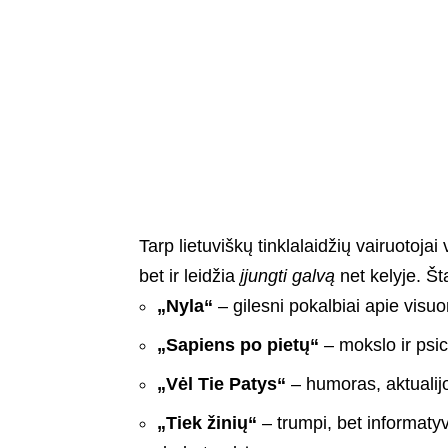
Tarp lietuviškų tinklalaidžių vairuotojai
bet ir leidžia
įjungti galvą
net kelyje. Š
„Nyla“
– gilesni pokalbiai apie visuo
„Sapiens po pietų“
– mokslo ir psic
„Vėl Tie Patys“
– humoras, aktualijo
„Tiek žinių“
– trumpi, bet informatyv