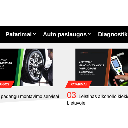
Patarimai
Auto paslaugos
Diagnostik
AUGOS
PATARIMAI
 padangų montavimo servisai
Leistinas alkoholio kieki
Lietuvoje