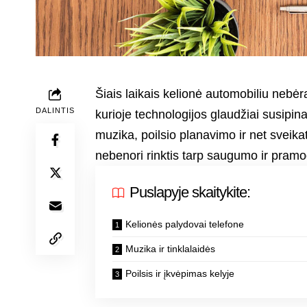
Šiais laikais kelionė automobiliu nebėra
DALINTIS
kurioje technologijos glaudžiai susipina
muzika, poilsio planavimo ir net svei
nebenori rinktis tarp saugumo ir pramog
Puslapyje skaitykite:
Kelionės palydovai telefone
Muzika ir tinklalaidės
Poilsis ir įkvėpimas kelyje