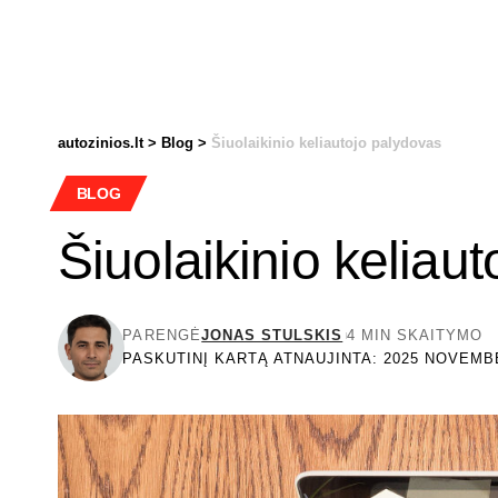
autozinios.lt
>
Blog
>
Šiuolaikinio keliautojo palydovas
BLOG
Šiuolaikinio keliau
PARENGĖ
JONAS STULSKIS
4 MIN SKAITYMO
PASKUTINĮ KARTĄ ATNAUJINTA: 2025 NOVEMBE