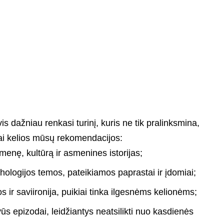
 vis dažniau renkasi turinį, kuris ne tik pralinksmina,
tai kelios mūsų rekomendacijos:
menę, kultūrą ir asmenines istorijas;
hologijos temos, pateikiamos paprastai ir įdomiai;
s ir saviironija, puikiai tinka ilgesnėms kelionėms;
ūs epizodai, leidžiantys neatsilikti nuo kasdienės