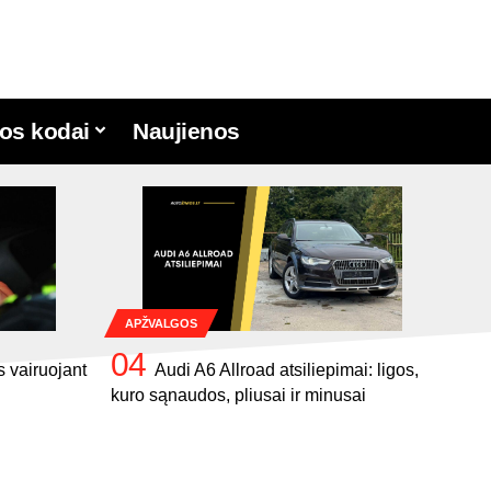
os kodai
Naujienos
APŽVALGOS
s vairuojant
Audi A6 Allroad atsiliepimai: ligos,
kuro sąnaudos, pliusai ir minusai