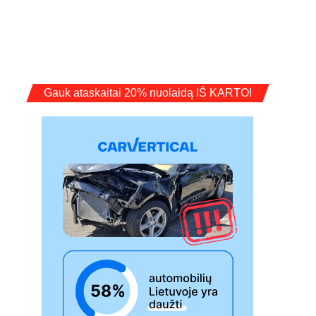
Gauk ataskaitai 20% nuolaidą IŠ KARTO!