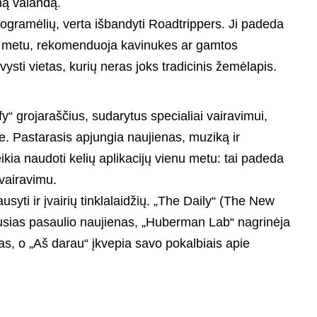
eną valandą.
gramėlių, verta išbandyti Roadtrippers. Ji padeda
ės metu, rekomenduoja kavinukes ar gamtos
ysti vietas, kurių neras joks tradicinis žemėlapis.
“ grojaraščius, sudarytus specialiai vairavimui,
e. Pastarasis apjungia naujienas, muziką ir
eikia naudoti kelių aplikacijų vienu metu: tai padeda
 vairavimu.
ausyti ir įvairių tinklalaidžių. „The Daily“ (The New
usias pasaulio naujienas, „Huberman Lab“ nagrinėja
s, o „Aš darau“ įkvepia savo pokalbiais apie