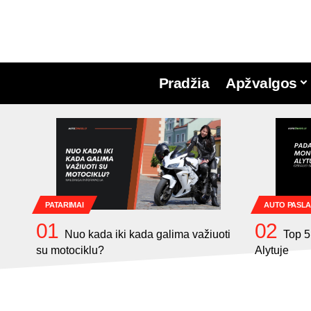
Pradžia
Apžvalgos
PATARIMAI
AUTO PASL
Nuo kada iki kada galima važiuoti
Top 5
su motociklu?
Alytuje