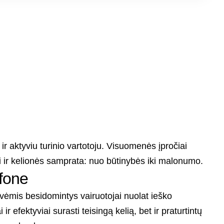
 ir aktyviu turinio vartotoju. Visuomenės įpročiai
asi ir kelionės samprata: nuo būtinybės iki malonumo.
efone
vėmis besidomintys vairuotojai nuolat ieško
ir efektyviai surasti teisingą kelią, bet ir praturtintų