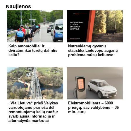
Naujienos
Kaip automobiliai ir
Nutrenkiamų gyvūnų
dviratininkai turėtų dalintis
statistika Lietuvoje: auganti
keliu?
problema mūsų keliuose
„Via Lietuva“ prieš Velykas
Elektromobiliams – 6000
vairuotojams praneša dėl
prieigų, savivaldybėms – 36
remontuojamų kelių ruožų:
mln. eurų
svarbiausia informacija ir
alternatyvūs maršrutai