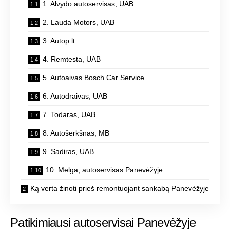
1. Alvydo autoservisas, UAB
2. Lauda Motors, UAB
3. Autop.lt
4. Remtesta, UAB
5. Autoaivas Bosch Car Service
6. Autodraivas, UAB
7. Todaras, UAB
8. Autošerkšnas, MB
9. Sadiras, UAB
10. Melga, autoservisas Panevėžyje
Ką verta žinoti prieš remontuojant sankabą Panevėžyje
Patikimiausi autoservisai Panevėžyje