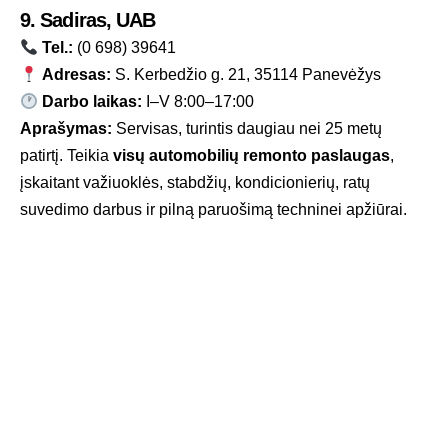
9. Sadiras, UAB
Tel.:
(0 698) 39641
Adresas:
S. Kerbedžio g. 21, 35114 Panevėžys
Darbo laikas:
I–V 8:00–17:00
Aprašymas:
Servisas, turintis daugiau nei 25 metų
patirtį. Teikia
visų automobilių remonto paslaugas
,
įskaitant važiuoklės, stabdžių, kondicionierių, ratų
suvedimo darbus ir pilną paruošimą techninei apžiūrai.