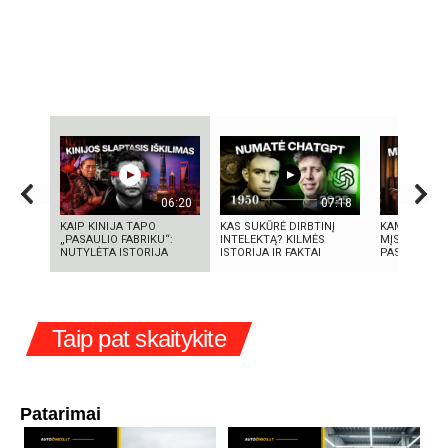
06:20
07:18
KAIP KINIJA TAPO
KAS SUKŪRĖ DIRBTINĮ
KAMUOLINIS 
„PASAULIO FABRIKU“:
INTELEKTĄ? KILMĖS
MĮSLINGA G
NUTYLĖTA ISTORIJA
ISTORIJA IR FAKTAI
PASLAPTIS
Taip pat skaitykite
Patarimai