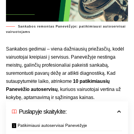
Sankabos remontas Panevėžyje: patikimiausi autoservisai
vairuotojams
Sankabos gedimai – viena dažniausių priežasčių, kodėl
vairuotojai kreipiasi į servisus. Panevėžyje nestinga
meistrų, galinčių profesionaliai pakeisti sankabą,
suremontuoti pavarų dėžę ar atlikti diagnostiką. Kad
sutaupytumėte laiko, atrinkome
10 patikimiausių
Panevėžio autoservisų
, kuriuos vairuotojai vertina už
kokybę, aptarnavimą ir sąžiningas kainas.
Puslapyje skaitykite:
Patikimiausi autoservisai Panevėžyje