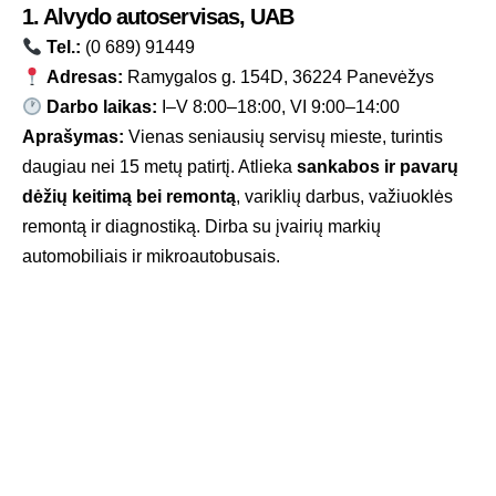
1. Alvydo autoservisas, UAB
Tel.:
(0 689) 91449
Adresas:
Ramygalos g. 154D, 36224 Panevėžys
Darbo laikas:
I–V 8:00–18:00, VI 9:00–14:00
Aprašymas:
Vienas seniausių servisų mieste, turintis
daugiau nei 15 metų patirtį. Atlieka
sankabos ir pavarų
dėžių keitimą bei remontą
, variklių darbus, važiuoklės
remontą ir diagnostiką. Dirba su įvairių markių
automobiliais ir mikroautobusais.