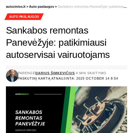
autozinios.lt
>
Auto paslaugos
>
Sankabos remontas Panevėžyje: patikimiausi autoservisai vairuotojams
AUTO PASLAUGOS
Sankabos remontas
Panevėžyje: patikimiausi
autoservisai vairuotojams
PARENGĖ
DARIUS ŠIMKEVIČIUS
4 MIN SKAITYMO
PASKUTINĮ KARTĄ ATNAUJINTA: 2025 OCTOBER 14 8:54