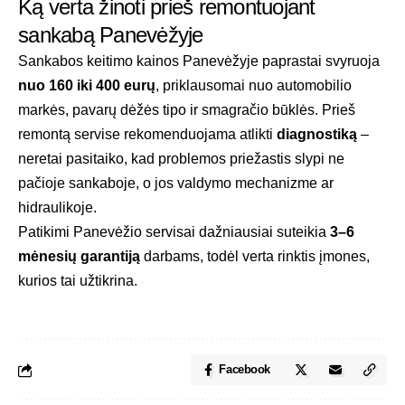
Ką verta žinoti prieš remontuojant
sankabą Panevėžyje
Sankabos keitimo kainos Panevėžyje paprastai svyruoja
nuo 160 iki 400 eurų
, priklausomai nuo automobilio
markės, pavarų dėžės tipo ir smagračio būklės. Prieš
remontą servise rekomenduojama atlikti
diagnostiką
–
neretai pasitaiko, kad problemos priežastis slypi ne
pačioje sankaboje, o jos valdymo mechanizme ar
hidraulikoje.
Patikimi Panevėžio servisai dažniausiai suteikia
3–6
mėnesių garantiją
darbams, todėl verta rinktis įmones,
kurios tai užtikrina.
Facebook