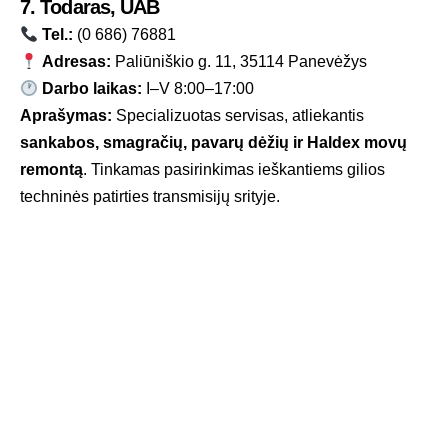
7. Todaras, UAB
Tel.:
(0 686) 76881
Adresas:
Paliūniškio g. 11, 35114 Panevėžys
Darbo laikas:
I–V 8:00–17:00
Aprašymas:
Specializuotas servisas, atliekantis
sankabos, smagračių, pavarų dėžių ir Haldex movų
remontą
. Tinkamas pasirinkimas ieškantiems gilios
techninės patirties transmisijų srityje.