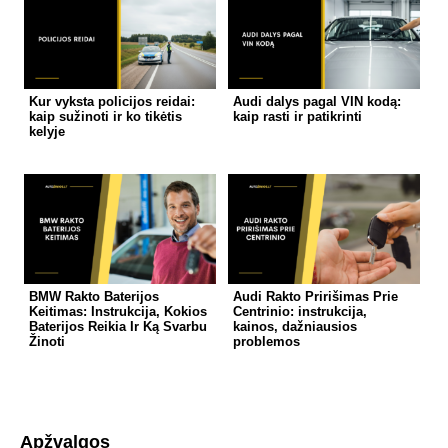
Kur vyksta policijos reidai:
Audi dalys pagal VIN kodą:
kaip sužinoti ir ko tikėtis
kaip rasti ir patikrinti
kelyje
BMW Rakto Baterijos
Audi Rakto Pririšimas Prie
Keitimas: Instrukcija, Kokios
Centrinio: instrukcija,
Baterijos Reikia Ir Ką Svarbu
kainos, dažniausios
Žinoti
problemos
Apžvalgos