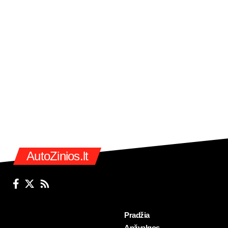
AutoZinios.lt
Pradžia
Apžvalgos