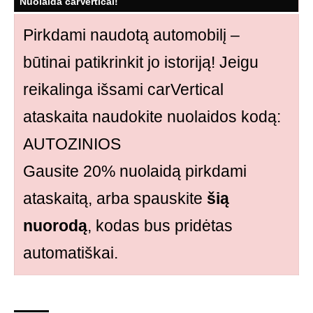
Nuolaida carVertical!
Pirkdami naudotą automobilį –
būtinai patikrinkit jo istoriją! Jeigu
reikalinga išsami carVertical
ataskaita naudokite nuolaidos kodą:
AUTOZINIOS
Gausite 20% nuolaidą pirkdami
ataskaitą, arba spauskite
šią
nuorodą
, kodas bus pridėtas
automatiškai.