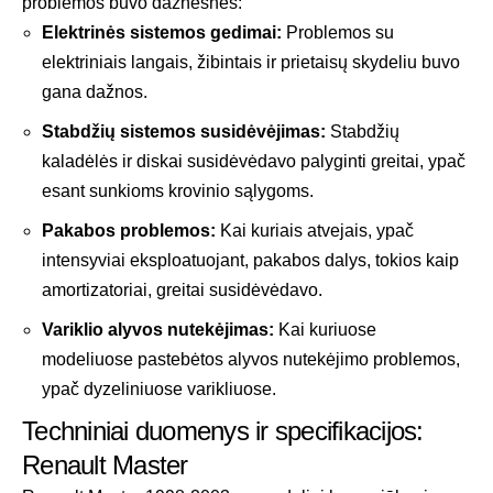
problemos buvo dažnesnės:
Elektrinės sistemos gedimai:
Problemos su
elektriniais langais, žibintais ir prietaisų skydeliu buvo
gana dažnos.
Stabdžių sistemos susidėvėjimas:
Stabdžių
kaladėlės ir diskai susidėvėdavo palyginti greitai, ypač
esant sunkioms krovinio sąlygoms.
Pakabos problemos:
Kai kuriais atvejais, ypač
intensyviai eksploatuojant, pakabos dalys, tokios kaip
amortizatoriai, greitai susidėvėdavo.
Variklio alyvos nutekėjimas:
Kai kuriuose
modeliuose pastebėtos alyvos nutekėjimo problemos,
ypač dyzeliniuose varikliuose.
Techniniai duomenys ir specifikacijos:
Renault Master