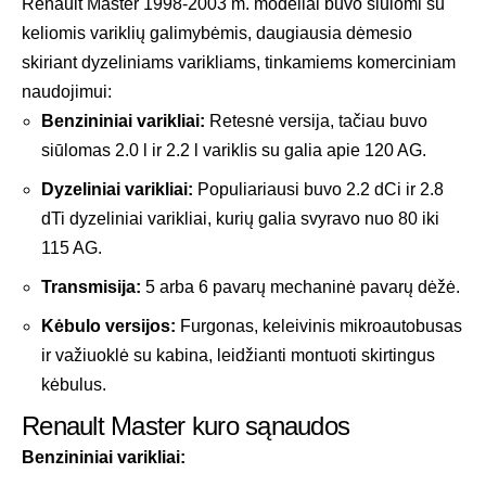
Renault Master 1998-2003 m. modeliai buvo siūlomi su
keliomis variklių galimybėmis, daugiausia dėmesio
skiriant dyzeliniams varikliams, tinkamiems komerciniam
naudojimui:
Benzininiai varikliai:
Retesnė versija, tačiau buvo
siūlomas 2.0 l ir 2.2 l variklis su galia apie 120 AG.
Dyzeliniai varikliai:
Populiariausi buvo 2.2 dCi ir 2.8
dTi dyzeliniai varikliai, kurių galia svyravo nuo 80 iki
115 AG.
Transmisija:
5 arba 6 pavarų mechaninė pavarų dėžė.
Kėbulo versijos:
Furgonas, keleivinis mikroautobusas
ir važiuoklė su kabina, leidžianti montuoti skirtingus
kėbulus.
Renault Master kuro sąnaudos
Benzininiai varikliai: