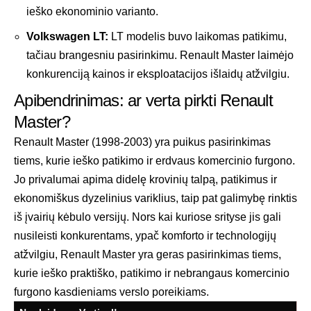
ieško ekonominio varianto.
Volkswagen LT:
LT modelis buvo laikomas patikimu,
tačiau brangesniu pasirinkimu. Renault Master laimėjo
konkurenciją kainos ir eksploatacijos išlaidų atžvilgiu.
Apibendrinimas: ar verta pirkti Renault
Master?
Renault Master (1998-2003) yra puikus pasirinkimas
tiems, kurie ieško patikimo ir erdvaus komercinio furgono.
Jo privalumai apima didelę krovinių talpą, patikimus ir
ekonomiškus dyzelinius variklius, taip pat galimybę rinktis
iš įvairių kėbulo versijų. Nors kai kuriose srityse jis gali
nusileisti konkurentams, ypač komforto ir technologijų
atžvilgiu, Renault Master yra geras pasirinkimas tiems,
kurie ieško praktiško, patikimo ir nebrangaus komercinio
furgono kasdieniams verslo poreikiams.