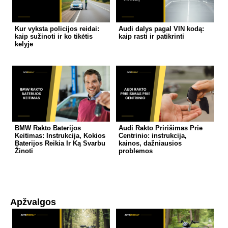
Kur vyksta policijos reidai:
Audi dalys pagal VIN kodą:
kaip sužinoti ir ko tikėtis
kaip rasti ir patikrinti
kelyje
BMW Rakto Baterijos
Audi Rakto Pririšimas Prie
Keitimas: Instrukcija, Kokios
Centrinio: instrukcija,
Baterijos Reikia Ir Ką Svarbu
kainos, dažniausios
Žinoti
problemos
Apžvalgos