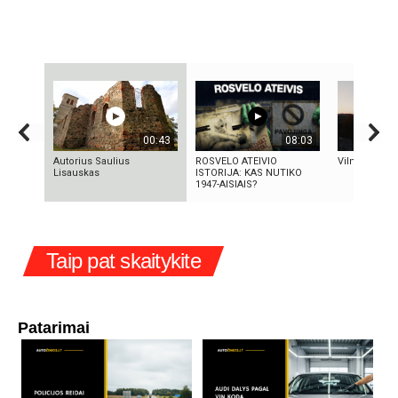
00:43
08:03
Autorius Saulius
ROSVELO ATEIVIO
Vilniaus sen
Lisauskas
ISTORIJA: KAS NUTIKO
1947-AISIAIS?
Taip pat skaitykite
Patarimai