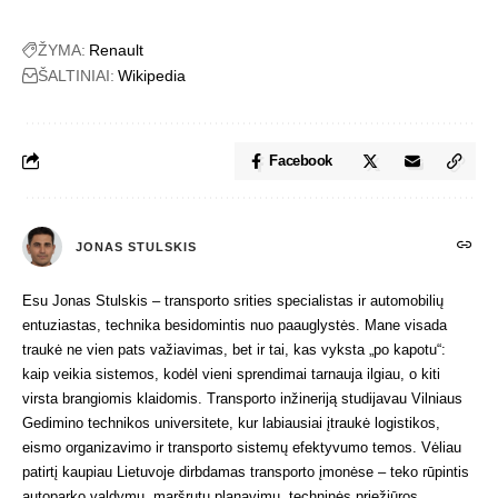
ŽYMA:
Renault
ŠALTINIAI:
Wikipedia
Facebook
JONAS STULSKIS
Esu Jonas Stulskis – transporto srities specialistas ir automobilių
entuziastas, technika besidomintis nuo paauglystės. Mane visada
traukė ne vien pats važiavimas, bet ir tai, kas vyksta „po kapotu“:
kaip veikia sistemos, kodėl vieni sprendimai tarnauja ilgiau, o kiti
virsta brangiomis klaidomis. Transporto inžineriją studijavau Vilniaus
Gedimino technikos universitete, kur labiausiai įtraukė logistikos,
eismo organizavimo ir transporto sistemų efektyvumo temos. Vėliau
patirtį kaupiau Lietuvoje dirbdamas transporto įmonėse – teko rūpintis
autoparko valdymu, maršrutų planavimu, techninės priežiūros