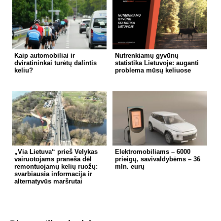
Kaip automobiliai ir
Nutrenkiamų gyvūnų
dviratininkai turėtų dalintis
statistika Lietuvoje: auganti
keliu?
problema mūsų keliuose
„Via Lietuva“ prieš Velykas
Elektromobiliams – 6000
vairuotojams praneša dėl
prieigų, savivaldybėms – 36
remontuojamų kelių ruožų:
mln. eurų
svarbiausia informacija ir
alternatyvūs maršrutai