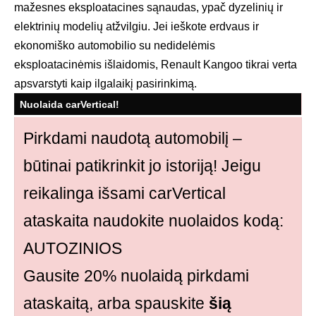
mažesnes eksploatacines sąnaudas, ypač dyzelinių ir
elektrinių modelių atžvilgiu. Jei ieškote erdvaus ir
ekonomiško automobilio su nedidelėmis
eksploatacinėmis išlaidomis, Renault Kangoo tikrai verta
apsvarstyti kaip ilgalaikį pasirinkimą.
Nuolaida carVertical!
Pirkdami naudotą automobilį –
būtinai patikrinkit jo istoriją! Jeigu
reikalinga išsami carVertical
ataskaita naudokite nuolaidos kodą:
AUTOZINIOS
Gausite 20% nuolaidą pirkdami
ataskaitą, arba spauskite
šią