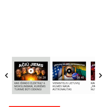
06:28
08:40
KAS IŠRADO ELEKTRĄ? 6
VIENINTELIS LIETUVIŲ
KAIP KINIJA
MOKSLININKAI, KURIEMS
KILMĖS NASA
„PASAULIO F
TURIME BŪTI DĖKINGI
ASTRONAUTAS
NUTYLĖTA I