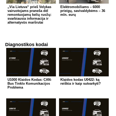
„Via Lietuva“ prieš Velykas
Elektromobiliams – 6000
vairuotojams praneša dėl
prieigų, savivaldybėms – 36
remontuojamų kelių ruožų:
mln. eurų
svarbiausia informacija ir
alternatyvūs maršrutai
Diagnostikos kodai
U1000 Klaidos Kodas: CAN-
Klaidos kodas U0422: ką
Bus Tinklo Komunikacijos
reiškia ir kaip sutvarkyti?
Problema