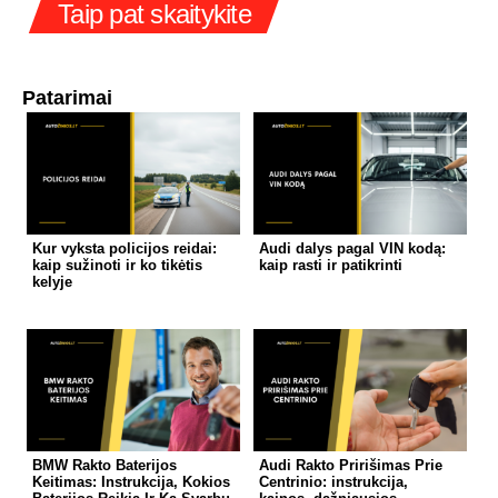
Taip pat skaitykite
Patarimai
Kur vyksta policijos reidai:
Audi dalys pagal VIN kodą:
kaip sužinoti ir ko tikėtis
kaip rasti ir patikrinti
kelyje
BMW Rakto Baterijos
Audi Rakto Pririšimas Prie
Keitimas: Instrukcija, Kokios
Centrinio: instrukcija,