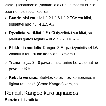
variklių asortimentą, įskaitant elektrinius modelius. Štai
pagrindinės specifikacijos:
Benzininiai varikliai:
1.2 l, 1.6 l, 1.2 TCe varikliai,
siūlantys nuo 75 iki 115 AG.
Dyzeliniai varikliai:
1.5 dCi dyzeliniai varikliai, su
įvairiais galios lygiais – nuo 75 iki 110 AG.
Elektrinis modelis:
Kangoo Z.E., pasižymintis 44 kW
varikliu ir iki 170 km rida vienu įkrovimu.
Transmisija:
5 ir 6 pavarų mechaninė bei automatinė
pavarų dėžė.
Kėbulo versijos:
Siūlytos keleivinės, komercinės ir
ilginta ratų bazė (Grand Kangoo) versijos.
Renault Kangoo kuro sąnaudos
Benzininiai varikliai: