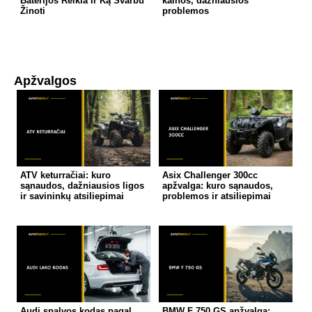
Baterijos Reikia Ir Ką Svarbu
kainos, dažniausios
Žinoti
problemos
Apžvalgos
ATV keturračiai: kuro
Asix Challenger 300cc
sąnaudos, dažniausios ligos
apžvalga: kuro sąnaudos,
ir savininkų atsiliepimai
problemos ir atsiliepimai
Audi spalvos kodas pagal
BMW F 750 GS apžvalga: