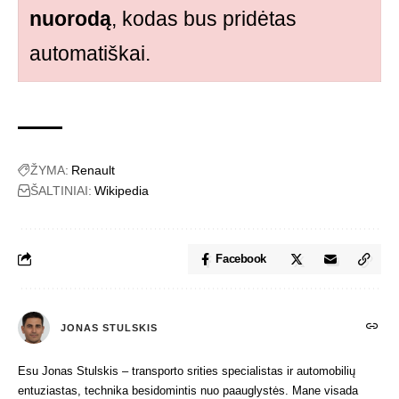
nuorodą
, kodas bus pridėtas
automatiškai.
ŽYMA:
Renault
ŠALTINIAI:
Wikipedia
Facebook
JONAS STULSKIS
Esu Jonas Stulskis – transporto srities specialistas ir automobilių
entuziastas, technika besidomintis nuo paauglystės. Mane visada