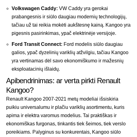
Volkswagen Caddy:
VW Caddy yra gerokai
prabangesnis ir siūlo daugiau modernių technologijų,
tačiau už tai reikia mokėti aukštesnę kainą. Kangoo yra
pigesnis pasirinkimas, ypač elektrinėje versijoje.
Ford Transit Connect:
Ford modelis siūlo daugiau
galios, ypač dyzelinių variklių atžvilgiu, tačiau Kangoo
yra vertinamas dėl savo ekonomiškumo ir mažesnių
eksploatacinių išlaidų.
Apibendrinimas: ar verta pirkti Renault
Kangoo?
Renault Kangoo 2007-2021 metų modeliai išsiskiria
puikiu universalumu ir plačiu variklių asortimentu, kuris
apima ir elektra varomus modelius. Tai praktiškas ir
ekonomiškas furgonas, tinkantis tiek šeimos, tiek verslo
poreikiams. Palyginus su konkurentais, Kangoo siūlo