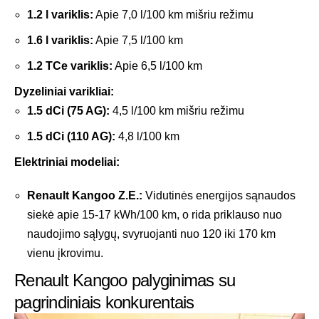
1.2 l variklis:
Apie 7,0 l/100 km mišriu režimu
1.6 l variklis:
Apie 7,5 l/100 km
1.2 TCe variklis:
Apie 6,5 l/100 km
Dyzeliniai varikliai:
1.5 dCi (75 AG):
4,5 l/100 km mišriu režimu
1.5 dCi (110 AG):
4,8 l/100 km
Elektriniai modeliai:
Renault Kangoo Z.E.:
Vidutinės energijos sąnaudos
siekė apie 15-17 kWh/100 km, o rida priklauso nuo
naudojimo sąlygų, svyruojanti nuo 120 iki 170 km
vienu įkrovimu.
Renault Kangoo palyginimas su
pagrindiniais konkurentais