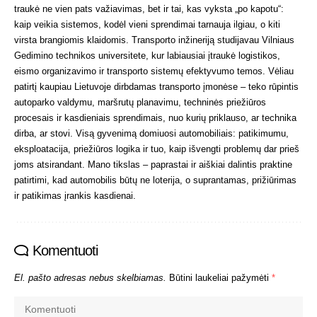
traukė ne vien pats važiavimas, bet ir tai, kas vyksta „po kapotu“:
kaip veikia sistemos, kodėl vieni sprendimai tarnauja ilgiau, o kiti
virsta brangiomis klaidomis. Transporto inžineriją studijavau Vilniaus
Gedimino technikos universitete, kur labiausiai įtraukė logistikos,
eismo organizavimo ir transporto sistemų efektyvumo temos. Vėliau
patirtį kaupiau Lietuvoje dirbdamas transporto įmonėse – teko rūpintis
autoparko valdymu, maršrutų planavimu, techninės priežiūros
procesais ir kasdieniais sprendimais, nuo kurių priklauso, ar technika
dirba, ar stovi. Visą gyvenimą domiuosi automobiliais: patikimumu,
eksploatacija, priežiūros logika ir tuo, kaip išvengti problemų dar prieš
joms atsirandant. Mano tikslas – paprastai ir aiškiai dalintis praktine
patirtimi, kad automobilis būtų ne loterija, o suprantamas, prižiūrimas
ir patikimas įrankis kasdienai.
Komentuoti
El. pašto adresas nebus skelbiamas.
Būtini laukeliai pažymėti
*