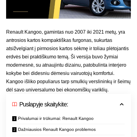
Renault Kangoo, gamintas nuo 2007 iki 2021 metų, yra
antrosios kartos kompaktiškas furgonas, sukurtas
atsižvelgiant į pirmosios kartos sėkmę ir toliau plėtojantis
erdvės bei praktiškumo temą. Ši versija buvo žymiai
modernesnė, su atnaujintu dizainu, patobulinta interjero
kokybe bei didesniu dėmesiu vairuotojų komfortui.
Kangoo išliko populiarus tarp smulkių verslininkų ir šeimų
dėl savo universalumo bei ekonomiškų variklių.
Puslapyje skaitykite:
Privalumai ir trūkumai: Renault Kangoo
Dažniausios Renault Kangoo problemos