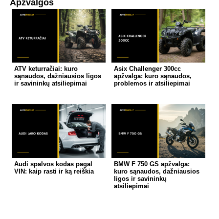
Apžvalgos
ATV keturračiai: kuro
Asix Challenger 300cc
sąnaudos, dažniausios ligos
apžvalga: kuro sąnaudos,
ir savininkų atsiliepimai
problemos ir atsiliepimai
Audi spalvos kodas pagal
BMW F 750 GS apžvalga:
VIN: kaip rasti ir ką reiškia
kuro sąnaudos, dažniausios
ligos ir savininkų
atsiliepimai