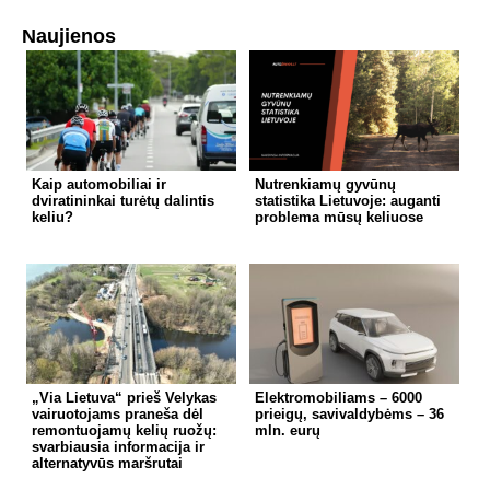
Naujienos
Kaip automobiliai ir
Nutrenkiamų gyvūnų
dviratininkai turėtų dalintis
statistika Lietuvoje: auganti
keliu?
problema mūsų keliuose
„Via Lietuva“ prieš Velykas
Elektromobiliams – 6000
vairuotojams praneša dėl
prieigų, savivaldybėms – 36
remontuojamų kelių ruožų:
mln. eurų
svarbiausia informacija ir
alternatyvūs maršrutai