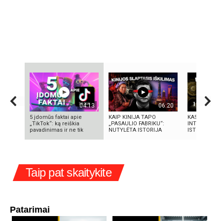
04:13
06:20
5 įdomūs faktai apie
KAIP KINIJA TAPO
KAS SUKŪRĖ 
„TikTok“: ką reiškia
„PASAULIO FABRIKU“:
INTELEKTĄ? 
pavadinimas ir ne tik
NUTYLĖTA ISTORIJA
ISTORIJA IR 
Taip pat skaitykite
Patarimai