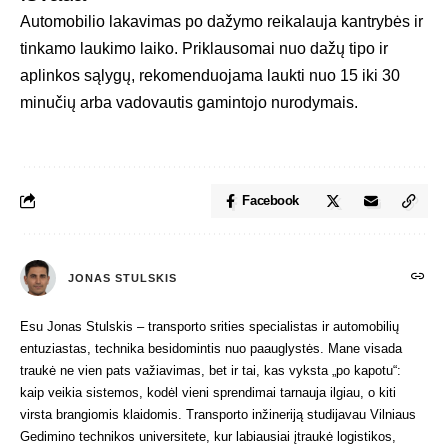
Automobilio lakavimas po dažymo reikalauja kantrybės ir
tinkamo laukimo laiko. Priklausomai nuo dažų tipo ir
aplinkos sąlygų, rekomenduojama laukti nuo 15 iki 30
minučių arba vadovautis gamintojo nurodymais.
Facebook
JONAS STULSKIS
Esu Jonas Stulskis – transporto srities specialistas ir automobilių
entuziastas, technika besidomintis nuo paauglystės. Mane visada
traukė ne vien pats važiavimas, bet ir tai, kas vyksta „po kapotu“:
kaip veikia sistemos, kodėl vieni sprendimai tarnauja ilgiau, o kiti
virsta brangiomis klaidomis. Transporto inžineriją studijavau Vilniaus
Gedimino technikos universitete, kur labiausiai įtraukė logistikos,