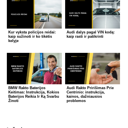
Kur vyksta policijos reidai:
Audi dalys pagal VIN kodą:
kaip sužinoti ir ko tikėtis
kaip rasti ir patikrinti
kelyje
BMW Rakto Baterijos
Audi Rakto Pririšimas Prie
Keitimas: Instrukcija, Kokios
Centrinio: instrukcija,
Baterijos Reikia Ir Ką Svarbu
kainos, dažniausios
Žinoti
problemos