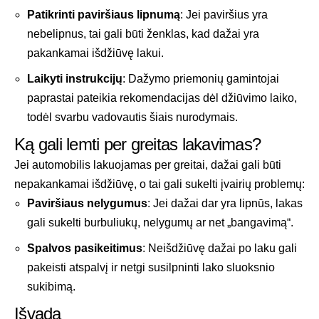
Patikrinti paviršiaus lipnumą
: Jei paviršius yra
nebelipnus, tai gali būti ženklas, kad dažai yra
pakankamai išdžiūvę lakui.
Laikyti instrukcijų
: Dažymo priemonių gamintojai
paprastai pateikia rekomendacijas dėl džiūvimo laiko,
todėl svarbu vadovautis šiais nurodymais.
Ką gali lemti per greitas lakavimas?
Jei automobilis lakuojamas per greitai, dažai gali būti
nepakankamai išdžiūvę, o tai gali sukelti įvairių problemų:
Paviršiaus nelygumus
: Jei dažai dar yra lipnūs, lakas
gali sukelti burbuliukų, nelygumų ar net „bangavimą“.
Spalvos pasikeitimus
: Neišdžiūvę dažai po laku gali
pakeisti atspalvį ir netgi susilpninti lako sluoksnio
sukibimą.
Išvada