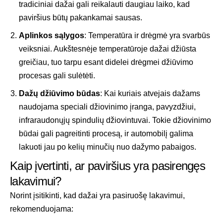
tradiciniai dažai gali reikalauti daugiau laiko, kad
paviršius būtų pakankamai sausas.
Aplinkos sąlygos
: Temperatūra ir drėgmė yra svarbūs
veiksniai. Aukštesnėje temperatūroje dažai džiūsta
greičiau, tuo tarpu esant didelei drėgmei džiūvimo
procesas gali sulėtėti.
Dažų džiūvimo būdas
: Kai kuriais atvejais dažams
naudojama speciali džiovinimo įranga, pavyzdžiui,
infraraudonųjų spindulių džiovintuvai. Tokie džiovinimo
būdai gali pagreitinti procesą, ir automobilį galima
lakuoti jau po kelių minučių nuo dažymo pabaigos.
Kaip įvertinti, ar paviršius yra pasirengęs
lakavimui?
Norint įsitikinti, kad dažai yra pasiruošę lakavimui,
rekomenduojama: