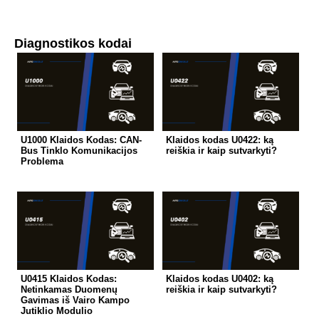
Diagnostikos kodai
U1000 Klaidos Kodas: CAN-
Klaidos kodas U0422: ką
Bus Tinklo Komunikacijos
reiškia ir kaip sutvarkyti?
Problema
U0415 Klaidos Kodas:
Klaidos kodas U0402: ką
Netinkamas Duomenų
reiškia ir kaip sutvarkyti?
Gavimas iš Vairo Kampo
Jutiklio Modulio