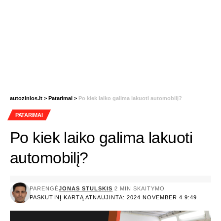
autozinios.lt
>
Patarimai
>
Po kiek laiko galima lakuoti automobilį?
PATARIMAI
Po kiek laiko galima lakuoti
automobilį?
PARENGĖ
JONAS STULSKIS
2 MIN SKAITYMO
PASKUTINĮ KARTĄ ATNAUJINTA: 2024 NOVEMBER 4 9:49