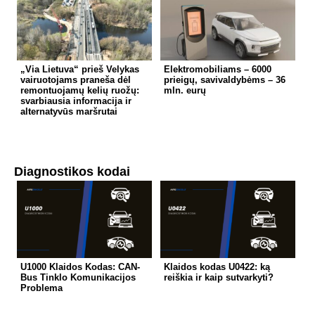
„Via Lietuva“ prieš Velykas
Elektromobiliams – 6000
vairuotojams praneša dėl
prieigų, savivaldybėms – 36
remontuojamų kelių ruožų:
mln. eurų
svarbiausia informacija ir
alternatyvūs maršrutai
Diagnostikos kodai
U1000 Klaidos Kodas: CAN-
Klaidos kodas U0422: ką
Bus Tinklo Komunikacijos
reiškia ir kaip sutvarkyti?
Problema