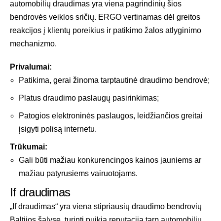
automobilių draudimas yra viena pagrindinių šios
bendrovės veiklos sričių. ERGO vertinamas dėl greitos
reakcijos į klientų poreikius ir patikimo žalos atlyginimo
mechanizmo.
Privalumai:
Patikima, gerai žinoma tarptautinė draudimo bendrovė;
Platus draudimo paslaugų pasirinkimas;
Patogios elektroninės paslaugos, leidžiančios greitai
įsigyti polisą internetu.
Trūkumai:
Gali būti mažiau konkurencingos kainos jauniems ar
mažiau patyrusiems vairuotojams.
If draudimas
„If draudimas“ yra viena stipriausių draudimo bendrovių
Baltijos šalyse, turinti puikią reputaciją tarp automobilių