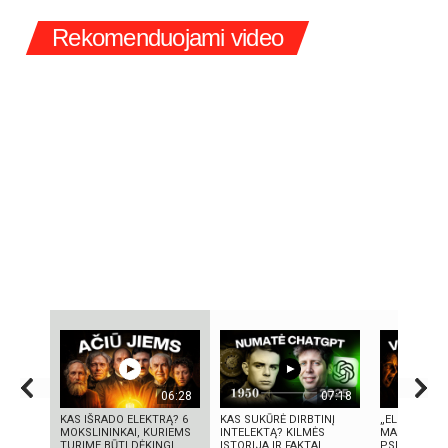
Rekomenduojami video
06:28
07:18
KAS IŠRADO ELEKTRĄ? 6
KAS SUKŪRĖ DIRBTINĮ
„ELEKTROS D
MOKSLININKAI, KURIEMS
INTELEKTĄ? KILMĖS
MASINĖ 1910
TURIME BŪTI DĖKINGI
ISTORIJA IR FAKTAI
PSICHOZĖ