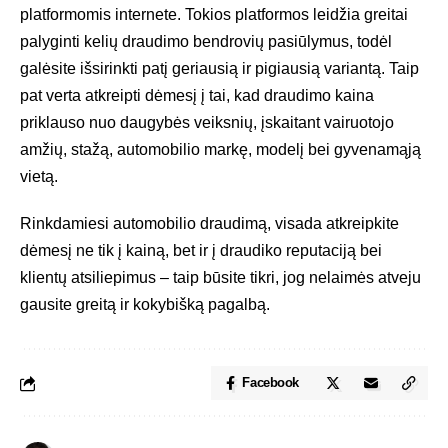
platformomis internete. Tokios platformos leidžia greitai
palyginti kelių draudimo bendrovių pasiūlymus, todėl
galėsite išsirinkti patį geriausią ir pigiausią variantą. Taip
pat verta atkreipti dėmesį į tai, kad draudimo kaina
priklauso nuo daugybės veiksnių, įskaitant vairuotojo
amžių, stažą, automobilio markę, modelį bei gyvenamąją
vietą.
Rinkdamiesi automobilio draudimą, visada atkreipkite
dėmesį ne tik į kainą, bet ir į draudiko reputaciją bei
klientų atsiliepimus – taip būsite tikri, jog nelaimės atveju
gausite greitą ir kokybišką pagalbą.
Facebook