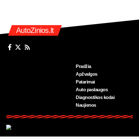
AutoZinios.lt
Pradžia
Apžvalgos
Patarimai
Auto paslaugos
Diagnostikos kodai
Naujienos