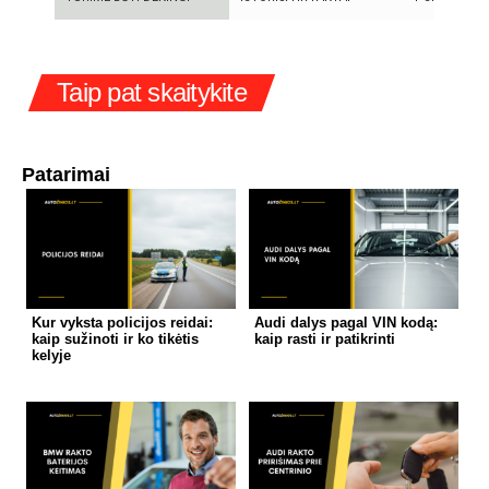
Taip pat skaitykite
Patarimai
Kur vyksta policijos reidai:
Audi dalys pagal VIN kodą:
kaip sužinoti ir ko tikėtis
kaip rasti ir patikrinti
kelyje