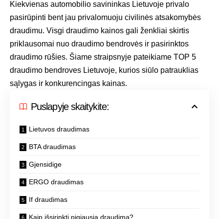
Kiekvienas automobilio savininkas Lietuvoje privalo
pasirūpinti bent jau privalomuoju civilinės atsakomybės
draudimu. Visgi draudimo kainos gali ženkliai skirtis
priklausomai nuo draudimo bendrovės ir pasirinktos
draudimo rūšies. Šiame straipsnyje pateikiame TOP 5
draudimo bendroves Lietuvoje, kurios siūlo patrauklias
sąlygas ir konkurencingas kainas.
Puslapyje skaitykite:
Lietuvos draudimas
BTA draudimas
Gjensidige
ERGO draudimas
If draudimas
Kaip išsirinkti pigiausią draudimą?