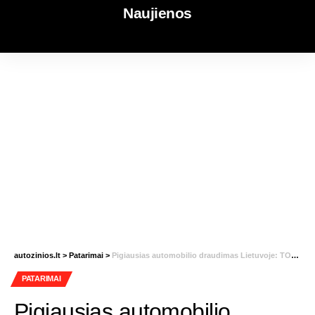
Naujienos
autozinios.lt
>
Patarimai
>
Pigiausias automobilio draudimas Lietuvoje: TOP 5 draudikų apžvalga
PATARIMAI
Pigiausias automobilio