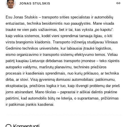
JONAS STULSKIS
Esu Jonas Stulskis – transporto srities specialistas ir automobilių
entuziastas, technika besidomintis nuo paauglystės. Mane visada
traukė ne vien pats važiavimas, bet ir tai, kas vyksta „po kapotu“:
kaip veikia sistemos, kodėl vieni sprendimai tarnauja ilgiau, o kiti
virsta brangiomis klaidomis. Transporto inžineriją studijavau Vilniaus
Gedimino technikos universitete, kur labiausiai įtraukė logistikos,
eismo organizavimo ir transporto sistemų efektyvumo temos. Vėliau
patirtį kaupiau Lietuvoje dirbdamas transporto įmonėse – teko rūpintis
autoparko valdymu, maršrutų planavimu, techninės priežiūros
procesais ir kasdieniais sprendimais, nuo kurių priklauso, ar technika
dirba, ar stovi. Visą gyvenimą domiuosi automobiliais: patikimumu,
eksploatacija, priežiūros logika ir tuo, kaip išvengti problemų dar prieš
joms atsirandant. Mano tikslas – paprastai ir aiškiai dalintis praktine
patirtimi, kad automobilis būtų ne loterija, o suprantamas, prižiūrimas
ir patikimas įrankis kasdienai.
Komentuoti