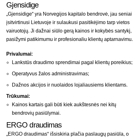
Gjensidige
„Gjensidige“ yra Norvegijos kapitalo bendrovė, jau seniai
įsitvirtinusi Lietuvoje ir sulaukusi pasitikėjimo tarp vietos
vairuotojų. Ji dažnai siūlo gerą kainos ir kokybės santykį,
pasižymi patikimumu ir profesionaliu klientų aptarnavimu.
Privalumai:
Lankstūs draudimo sprendimai pagal klientų poreikius;
Operatyvus žalos administravimas;
Dažnos akcijos ir nuolaidos lojaliausiems klientams.
Trūkumai:
Kainos kartais gali būti kiek aukštesnės nei kitų
bendrovių pasiūlymai.
ERGO draudimas
„ERGO draudimas“ išsiskiria plačia paslaugų pasiūla, o