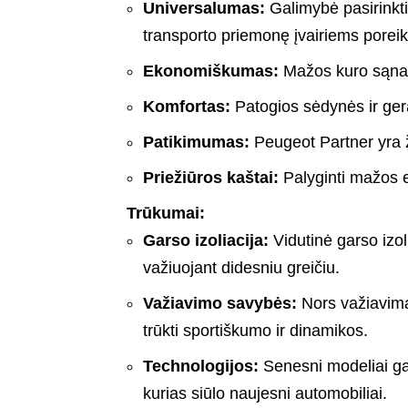
Universalumas:
Galimybė pasirinkti 
transporto priemonę įvairiems porei
Ekonomiškumas:
Mažos kuro sąnaud
Komfortas:
Patogios sėdynės ir gera
Patikimumas:
Peugeot Partner yra 
Priežiūros kaštai:
Palyginti mažos ek
Trūkumai:
Garso izoliacija:
Vidutinė garso izol
važiuojant didesniu greičiu.
Važiavimo savybės:
Nors važiavima
trūkti sportiškumo ir dinamikos.
Technologijos:
Senesni modeliai gal
kurias siūlo naujesni automobiliai.