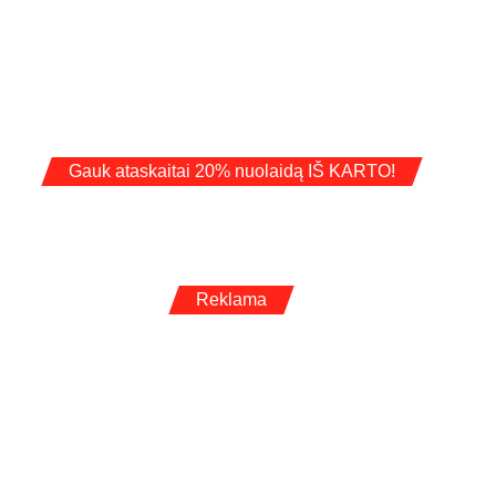
Gauk ataskaitai 20% nuolaidą IŠ KARTO!
Reklama