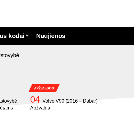
os kodai
Naujienos
APŽVALGOS
tstovybė
Volvo V90 (2016 – Dabar)
rkėjams
Apžvalga