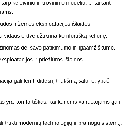
tarp keleivinio ir krovininio modelio, pritaikant
kiams.
os ir žemos eksploatacijos išlaidos.
 vidaus erdvė užtikrina komfortišką kelionę.
žinomas dėl savo patikimumo ir ilgaamžiškumo.
sploatacijos ir priežiūros išlaidos.
iacija gali lemti didesnį triukšmą salone, ypač
s yra komfortiškas, kai kuriems vairuotojams gali
i trūkti modernių technologijų ir pramogų sistemų,