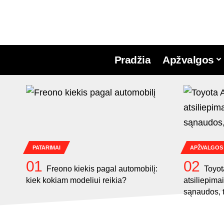
Pradžia
Apžvalgos
PATARIMAI
APŽVALGOS
Freono kiekis pagal automobilį:
Toyot
kiek kokiam modeliui reikia?
atsiliepima
sąnaudos, 