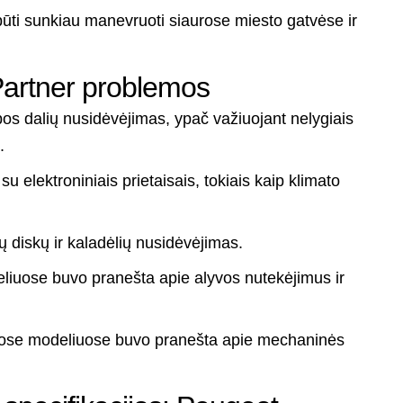
būti sunkiau manevruoti siaurose miesto gatvėse ir
artner problemos
os dalių nusidėvėjimas, ypač važiuojant nelygiais
.
 elektroniniais prietaisais, tokiais kaip klimato
ų diskų ir kaladėlių nusidėvėjimas.
liuose buvo pranešta apie alyvos nutekėjimus ir
uose modeliuose buvo pranešta apie mechaninės