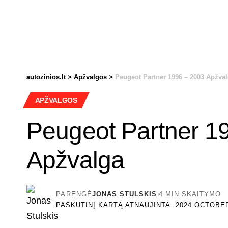
autozinios.lt
>
Apžvalgos
>
Peugeot Partner 1996 – 2003 Apžva
APŽVALGOS
Peugeot Partner 1
Apžvalga
PARENGĖ
JONAS STULSKIS
4 MIN SKAITYMO
PASKUTINĮ KARTĄ ATNAUJINTA: 2024 OCTOBER