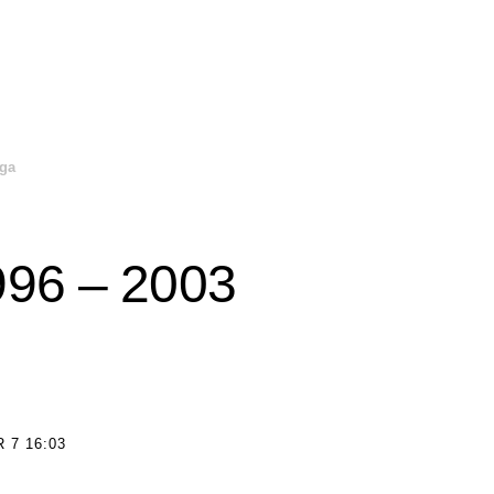
lga
996 – 2003
 7 16:03