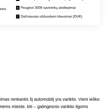
Peugeot 3008 savininkų atsiliepimai
ietos
Dažniausiai užduodami klausimai (DUK)
mas renkantis šį automobilį yra variklis. Vieni ieško
ms mieste, kiti – galingesnio variklio ilgoms