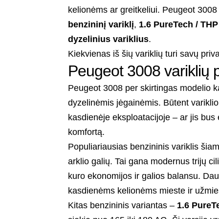
kelionėms ar greitkeliui. Peugeot 3008 
benzininį variklį
,
1.6 PureTech / THP 
dyzelinius variklius
.
Kiekvienas iš šių variklių turi savų priv
Peugeot 3008 variklių 
Peugeot 3008 per skirtingas modelio k
dyzelinėmis jėgainėmis. Būtent variklio
kasdienėje eksploatacijoje – ar jis bus 
komfortą.
Populiariausias benzininis variklis ši
arklio galių. Tai gana modernus trijų ci
kuro ekonomijos ir galios balansu. Daug
kasdienėms kelionėms mieste ir užmies
Kitas benzininis variantas –
1.6 PureT