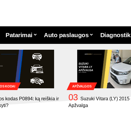
Patarimai
Auto paslaugos
Diagnostik
OS KODAI
APŽVALGOS
os kodas P0894: ką reiškia ir
Suzuki Vitara (LY) 2015
kyti?
Apžvalga