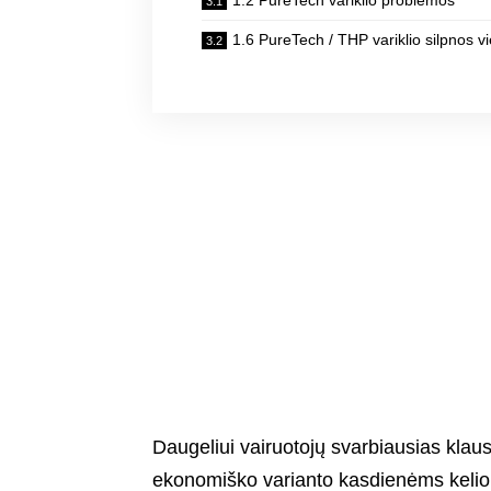
1.2 PureTech variklio problemos
1.6 PureTech / THP variklio silpnos v
Daugeliui vairuotojų svarbiausias klausi
ekonomiško varianto kasdienėms kelionė