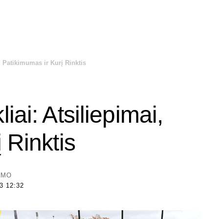
, Patikimumas ir Kurį Rinktis
ai: Atsiliepimai,
 Rinktis
YMO
 12:32