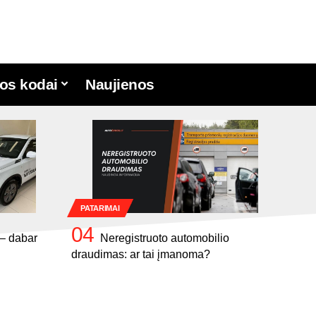
os kodai
Naujienos
PATARIMAI
 – dabar
Neregistruoto automobilio
draudimas: ar tai įmanoma?