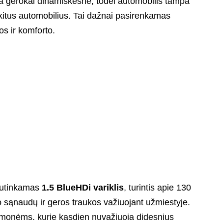
yra gerokai dinamiškesnė, todėl automobilis tampa
 kitus automobilius. Tai dažnai pasirenkamas
os ir komforto.
 sutinkamas
1.5 BlueHDi variklis
, turintis apie 130
 sąnaudų ir geros traukos važiuojant užmiestyje.
 žmonėms, kurie kasdien nuvažiuoja didesnius