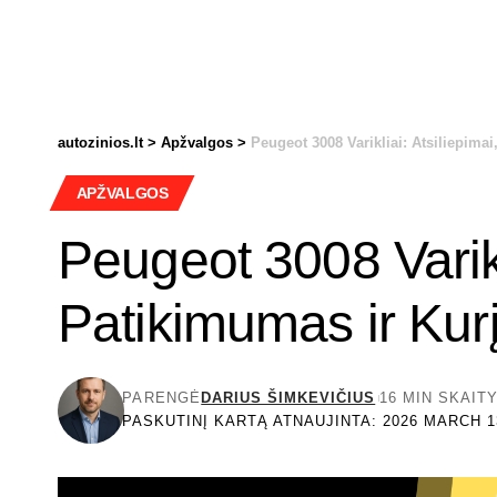
autozinios.lt
>
Apžvalgos
>
Peugeot 3008 Varikliai: Atsiliepimai
APŽVALGOS
Peugeot 3008 Varikli
Patikimumas ir Kurį
PARENGĖ
DARIUS ŠIMKEVIČIUS
16 MIN SKAIT
PASKUTINĮ KARTĄ ATNAUJINTA: 2026 MARCH 13