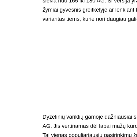
siekia nuo 165 iki 180 AG. Ši versija 
žymiai gyvesnis greitkelyje ar lenkiant
variantas tiems, kurie nori daugiau gali
Dyzelinių variklių gamoje dažniausiai
AG. Jis vertinamas dėl labai mažų kuro
Tai vienas populiariausių pasirinkimų