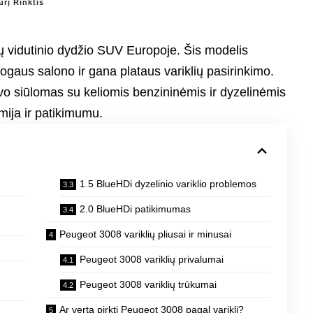
urį Rinktis
ų vidutinio dydžio SUV Europoje. Šis modelis
gaus salono ir gana plataus variklių pasirinkimo.
vo siūlomas su keliomis benzininėmis ir dyzelinėmis
omija ir patikimumu.
1.5 BlueHDi dyzelinio variklio problemos
2.0 BlueHDi patikimumas
Peugeot 3008 variklių pliusai ir minusai
Peugeot 3008 variklių privalumai
Peugeot 3008 variklių trūkumai
Ar verta pirkti Peugeot 3008 pagal variklį?