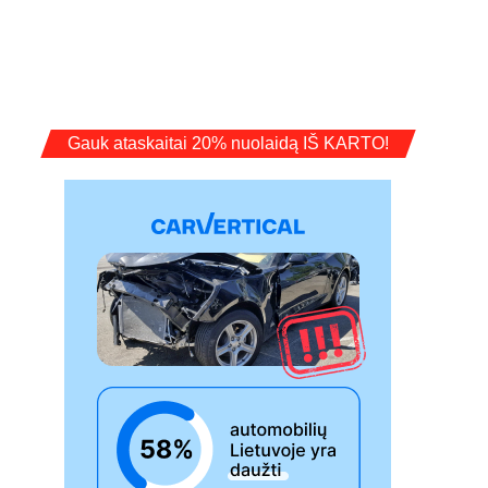
Gauk ataskaitai 20% nuolaidą IŠ KARTO!