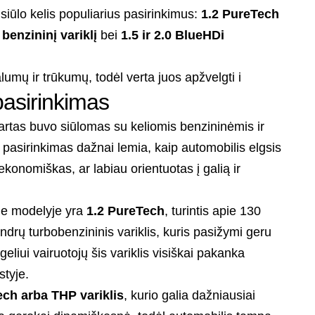
siūlo kelis populiarius pasirinkimus:
1.2 PureTech
benzininį variklį
bei
1.5 ir 2.0 BlueHDi
alumų ir trūkumų, todėl verta juos apžvelgti i
pasirinkimas
artas buvo siūlomas su keliomis benzininėmis ir
 pasirinkimas dažnai lemia, kaip automobilis elgsis
ekonomiškas, ar labiau orientuotas į galią ir
ame modelyje yra
1.2 PureTech
, turintis apie 130
lindrų turbobenzininis variklis, kuris pasižymi geru
eliui vairuotojų šis variklis visiškai pakanka
tyje.
ech arba THP variklis
, kurio galia dažniausiai