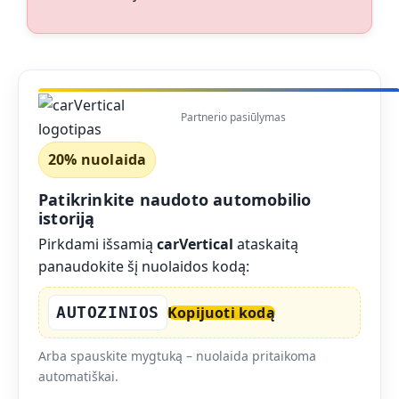
Partnerio pasiūlymas
20% nuolaida
Patikrinkite naudoto automobilio
istoriją
Pirkdami išsamią
carVertical
ataskaitą
panaudokite šį nuolaidos kodą:
AUTOZINIOS
Kopijuoti kodą
Arba spauskite mygtuką – nuolaida pritaikoma
automatiškai.