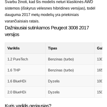
Svarbu žinoti, kad šis modelis neturi klasikinės AWD
sistemos (išskyrus vėlesnes hibridines versijas), todėl
dauguma 2017 metų modelių yra priekiniais
varančiaisiais ratais.
Dažniausiai sutinkamos Peugeot 3008 2017
versijos
Variklis
Tipas
Galia
1.2 PureTech
Benzinas (turbo)
130 A
1.6 THP
Benzinas (turbo)
165 A
1.6 BlueHDi
Dyzelis
100–1
2.0 BlueHDi
Dyzelis
150–1
Kuris variklis geriausias?