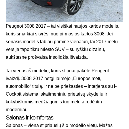
Peugeot 3008 2017 – tai visiškai naujos kartos modelis,
kuris smarkiai skyrėsi nuo pirmosios kartos 3008. Jei
senasis modelis labiau priminė vienatūrį, tai 2017 metų
versija tapo tikru miesto SUV – su ryškiu dizainu,
aukštesne prošvaisa ir solidžia išvaizda.
Tai vienas iš modelių, kuris stipriai pakėlė Peugeot
įvaizdį. 3008 2017 netgi laimėjo „Europos metų
automobilio“ titulą. Ir ne be priežasties – interjeras su i-
Cockpit sistema, skaitmeniniu prietaisų skydeliu ir
kokybiškomis medžiagomis tuo metu atrodė itin
moderniai.
Salonas ir komfortas
Salonas – viena stipriausių šio modelio vietų. Mažas