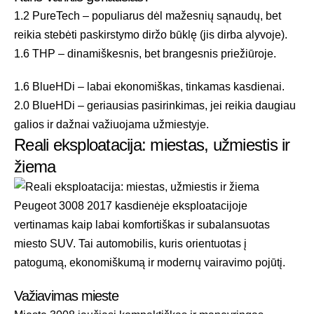
1.2 PureTech – populiarus dėl mažesnių sąnaudų, bet
reikia stebėti paskirstymo diržo būklę (jis dirba alyvoje).
1.6 THP – dinamiškesnis, bet brangesnis priežiūroje.
1.6 BlueHDi – labai ekonomiškas, tinkamas kasdienai.
2.0 BlueHDi – geriausias pasirinkimas, jei reikia daugiau
galios ir dažnai važiuojama užmiestyje.
Reali eksploatacija: miestas, užmiestis ir
žiema
Peugeot 3008 2017 kasdienėje eksploatacijoje
vertinamas kaip labai komfortiškas ir subalansuotas
miesto SUV. Tai automobilis, kuris orientuotas į
patogumą, ekonomiškumą ir modernų vairavimo pojūtį.
Važiavimas mieste