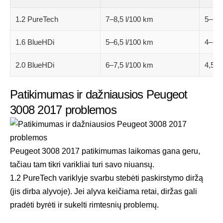
1.2 PureTech
7–8,5 l/100 km
5–6 l
1.6 BlueHDi
5–6,5 l/100 km
4–5 l
2.0 BlueHDi
6–7,5 l/100 km
4,5–5
Patikimumas ir dažniausios Peugeot
3008 2017 problemos
Peugeot 3008 2017 patikimumas laikomas gana geru,
tačiau tam tikri varikliai turi savo niuansų.
1.2 PureTech variklyje svarbu stebėti paskirstymo diržą
(jis dirba alyvoje). Jei alyva keičiama retai, diržas gali
pradėti byrėti ir sukelti rimtesnių problemų.