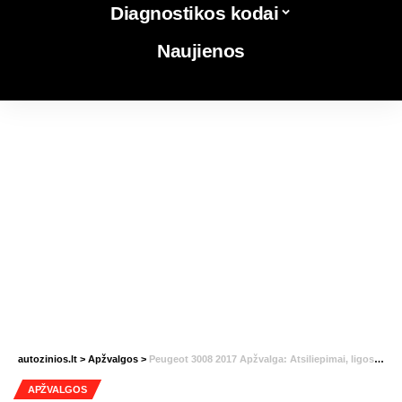
Diagnostikos kodai
Naujienos
autozinios.lt
>
Apžvalgos
>
Peugeot 3008 2017 Apžvalga: Atsiliepimai, ligos, kuro sąnaudos
APŽVALGOS