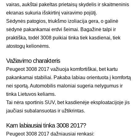
vairas, aukštai pakeltas prietaisų skydelis ir skaitmeninis
ekranas sukuria išskirtinį vairavimo pojūtį.
Sėdynės patogios, triukšmo izoliacija gera, o galinė
sėdynė pakankamai erdvi šeimai. Bagažinė talpi ir
praktiška, todėl 3008 puikiai tinka tiek kasdienai, tiek
atostogų kelionėms.
Važiavimo charakteris
Peugeot 3008 2017 važiuoja komfortiškai, bet kartu
pakankamai stabiliai. Pakaba labiau orientuota į komfortą
nei sportą. Automobilis maloniai sugeria nelygumus ir
tinka Lietuvos keliams.
Tai nėra sportinis SUV, bet kasdienėje eksploatacijoje jis
jaučiasi subalansuotas ir užtikrintas.
Kam labiausiai tinka 3008 2017?
Peugeot 3008 2017 dažniausiai renkasi: