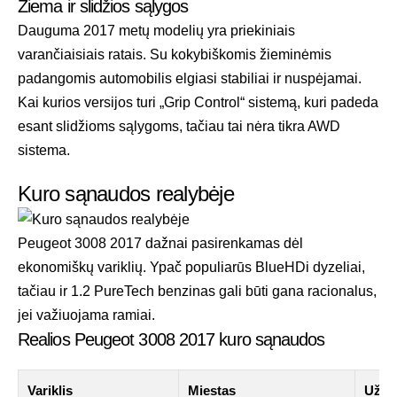
Žiema ir slidžios sąlygos
Dauguma 2017 metų modelių yra priekiniais
varančiaisiais ratais. Su kokybiškomis žieminėmis
padangomis automobilis elgiasi stabiliai ir nuspėjamai.
Kai kurios versijos turi „Grip Control“ sistemą, kuri padeda
esant slidžioms sąlygoms, tačiau tai nėra tikra AWD
sistema.
Kuro sąnaudos realybėje
Peugeot 3008 2017 dažnai pasirenkamas dėl
ekonomiškų variklių. Ypač populiarūs BlueHDi dyzeliai,
tačiau ir 1.2 PureTech benzinas gali būti gana racionalus,
jei važiuojama ramiai.
Realios Peugeot 3008 2017 kuro sąnaudos
Variklis
Miestas
Užmi