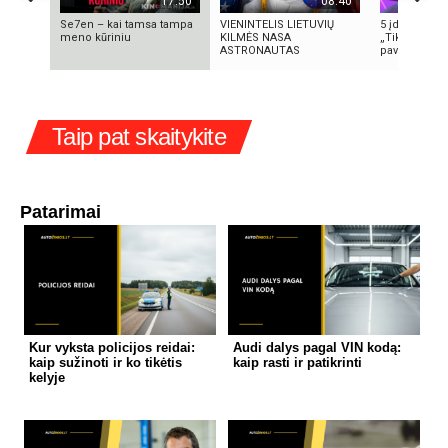
17:50
08:40
Se7en – kai tamsa tampa
VIENINTELIS LIETUVIŲ
5 įdomūs fak
meno kūriniu
KILMĖS NASA
„TikTok“: ką 
ASTRONAUTAS
pavadinimas i
Taip pat skaitykite
Patarimai
Kur vyksta policijos reidai:
Audi dalys pagal VIN kodą:
kaip sužinoti ir ko tikėtis
kaip rasti ir patikrinti
kelyje