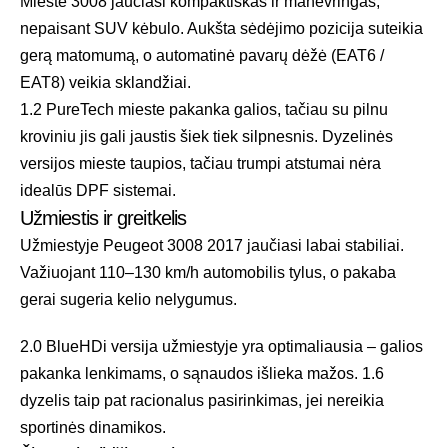
Mieste 3008 jaučiasi kompaktiškas ir manevringas,
nepaisant SUV kėbulo. Aukšta sėdėjimo pozicija suteikia
gerą matomumą, o automatinė pavarų dėžė (EAT6 /
EAT8) veikia sklandžiai.
1.2 PureTech mieste pakanka galios, tačiau su pilnu
kroviniu jis gali jaustis šiek tiek silpnesnis. Dyzelinės
versijos mieste taupios, tačiau trumpi atstumai nėra
idealūs DPF sistemai.
Užmiestis ir greitkelis
Užmiestyje Peugeot 3008 2017 jaučiasi labai stabiliai.
Važiuojant 110–130 km/h automobilis tylus, o pakaba
gerai sugeria kelio nelygumus.
2.0 BlueHDi versija užmiestyje yra optimaliausia – galios
pakanka lenkimams, o sąnaudos išlieka mažos. 1.6
dyzelis taip pat racionalus pasirinkimas, jei nereikia
sportinės dinamikos.