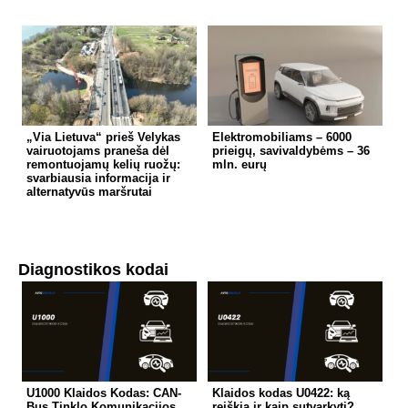
„Via Lietuva“ prieš Velykas
Elektromobiliams – 6000
vairuotojams praneša dėl
prieigų, savivaldybėms – 36
remontuojamų kelių ruožų:
mln. eurų
svarbiausia informacija ir
alternatyvūs maršrutai
Diagnostikos kodai
U1000 Klaidos Kodas: CAN-
Klaidos kodas U0422: ką
Bus Tinklo Komunikacijos
reiškia ir kaip sutvarkyti?