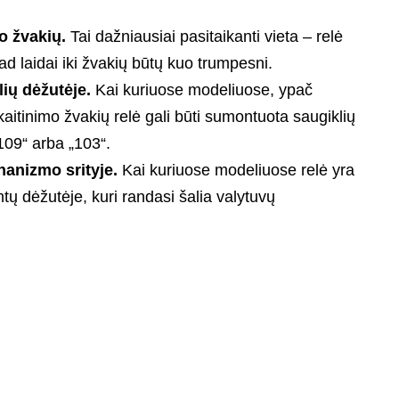
mo žvakių.
Tai dažniausiai pasitaikanti vieta – relė
ad laidai iki žvakių būtų kuo trumpesni.
ių dėžutėje.
Kai kuriuose modeliuose, ypač
aitinimo žvakių relė gali būti sumontuota saugiklių
109“ arba „103“.
hanizmo srityje.
Kai kuriuose modeliuose relė yra
tų dėžutėje, kuri randasi šalia valytuvų