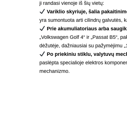
ji randasi vienoje iš šių vietų:
Variklio skyriuje, šalia pakaitini
yra sumontuota arti cilindrų galvutės, k
Prie akumuliatoriaus arba saugikl
„Volkswagen Golf 4“ ir „Passat B5“, pak
dėžutėje, dažniausiai su pažymėjimu „
Po priekiniu stiklu, valytuvų mec
paslėpta specialioje elektros komponen
mechanizmo.