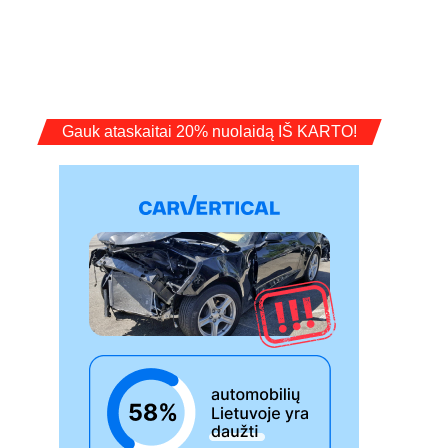
Gauk ataskaitai 20% nuolaidą IŠ KARTO!