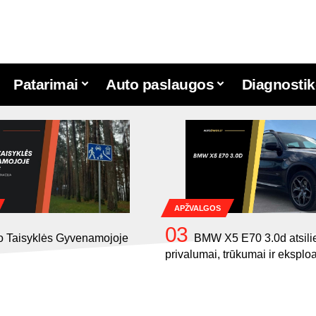
Patarimai
Auto paslaugos
Diagnostik
APŽVALGOS
 Taisyklės Gyvenamojoje
BMW X5 E70 3.0d atsili
privalumai, trūkumai ir eksploa