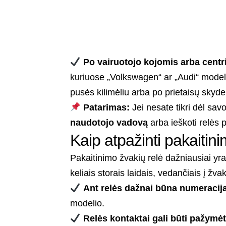
Po vairuotojo kojomis arba centr
kuriuose „Volkswagen“ ar „Audi“ modeli
pusės kilimėliu arba po prietaisų skydel
Patarimas:
Jei nesate tikri dėl savo
naudotojo vadovą
arba ieškoti relės 
Kaip atpažinti pakaitin
Pakaitinimo žvakių relė dažniausiai yra
keliais storais laidais, vedančiais į žva
Ant relės dažnai būna numeracija
modelio.
Relės kontaktai gali būti pažymėti