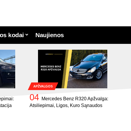
os kodai
Naujienos
APŽVALGOS
epimai:
Mercedes Benz R320 Apžvalga:
tacija
Atsiliepimai, Ligos, Kuro Sąnaudos