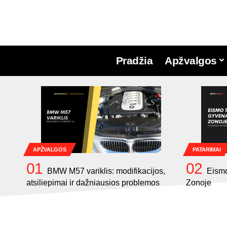
Pradžia
Apžvalgos
APŽVALGOS
PATARIMAI
BMW M57 variklis: modifikacijos,
Eismo
atsiliepimai ir dažniausios problemos
Zonoje