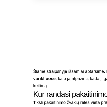
Šiame straipsnyje išsamiai aptarsime, k
varikliuose
, kaip ją atpažinti, kada ji g
keitimą.
Kur randasi pakaitinimo
Tiksli pakaitinimo žvakių relės vieta p