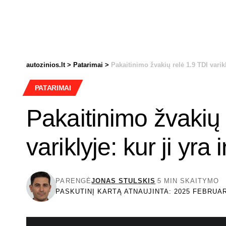
autozinios.lt
>
Patarimai
>
Pakaitinimo žvakių relė 1.9 TDI varikly
PATARIMAI
Pakaitinimo žvakių 
variklyje: kur ji yra 
PARENGĖ
JONAS STULSKIS
5 MIN SKAITYMO
PASKUTINĮ KARTĄ ATNAUJINTA: 2025 FEBRUAR