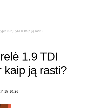
je: kur ji yra ir kaip ją rasti?
relė 1.9 TDI
ir kaip ją rasti?
Y 15 10:26