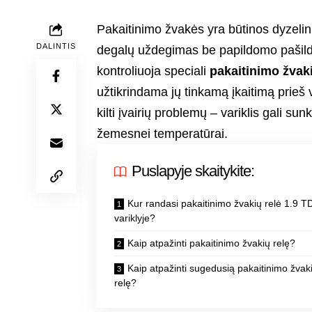
Pakaitinimo žvakės yra būtinos dyzelin
DALINTIS
degalų uždegimas be papildomo pašild
kontroliuoja speciali
pakaitinimo žvaki
užtikrindama jų tinkamą įkaitimą prieš v
kilti įvairių problemų – variklis gali su
žemesnei temperatūrai.
Puslapyje skaitykite:
Kur randasi pakaitinimo žvakių relė 1.9 T
variklyje?
Kaip atpažinti pakaitinimo žvakių relę?
Kaip atpažinti sugedusią pakaitinimo žvak
relę?