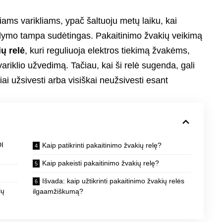
iams varikliams, ypač šaltuoju metų laiku, kai
ymo tampa sudėtingas. Pakaitinimo žvakių veikimą
ų relė
, kuri reguliuoja elektros tiekimą žvakėms,
ariklio užvedimą. Tačiau, kai ši relė sugenda, gali
nkiai užsivesti arba visiškai neužsivesti esant
DI
Kaip patikrinti pakaitinimo žvakių relę?
Kaip pakeisti pakaitinimo žvakių relę?
Išvada: kaip užtikrinti pakaitinimo žvakių relės
ių
ilgaamžiškumą?