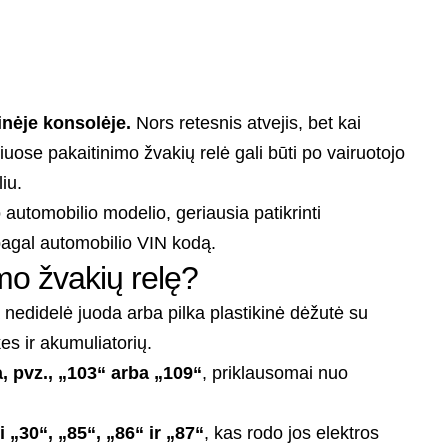
inėje konsolėje.
Nors retesnis atvejis, bet kai
uose pakaitinimo žvakių relė gali būti po vairuotojo
iu.
 automobilio modelio, geriausia patikrinti
pagal automobilio VIN kodą.
imo žvakių relę?
 nedidelė juoda arba pilka plastikinė dėžutė su
kes ir akumuliatorių.
, pvz., „103“ arba „109“
, priklausomai nuo
 „30“, „85“, „86“ ir „87“
, kas rodo jos elektros