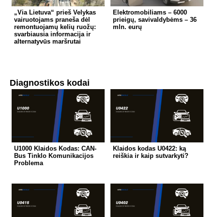
„Via Lietuva“ prieš Velykas
Elektromobiliams – 6000
vairuotojams praneša dėl
prieigų, savivaldybėms – 36
remontuojamų kelių ruožų:
mln. eurų
svarbiausia informacija ir
alternatyvūs maršrutai
Diagnostikos kodai
U1000 Klaidos Kodas: CAN-
Klaidos kodas U0422: ką
Bus Tinklo Komunikacijos
reiškia ir kaip sutvarkyti?
Problema