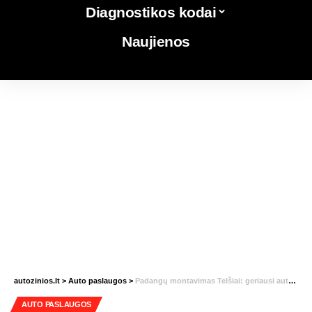
Diagnostikos kodai
Naujienos
autozinios.lt
>
Auto paslaugos
>
Padangų montavimas Telšiai: geriausi autoservisai ir patarimai vairuotojams
AUTO PASLAUGOS