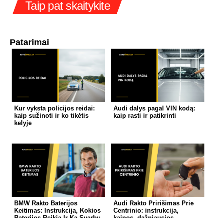
Taip pat skaitykite
Patarimai
Kur vyksta policijos reidai:
Audi dalys pagal VIN kodą:
kaip sužinoti ir ko tikėtis
kaip rasti ir patikrinti
kelyje
BMW Rakto Baterijos
Audi Rakto Pririšimas Prie
Keitimas: Instrukcija, Kokios
Centrinio: instrukcija,
Baterijos Reikia Ir Ką Svarbu
kainos, dažniausios