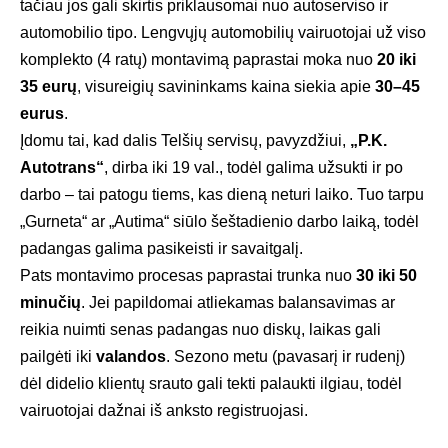
tačiau jos gali skirtis priklausomai nuo autoserviso ir
automobilio tipo. Lengvųjų automobilių vairuotojai už viso
komplekto (4 ratų) montavimą paprastai moka nuo
20 iki
35 eurų
, visureigių savininkams kaina siekia apie
30–45
eurus
.
Įdomu tai, kad dalis Telšių servisų, pavyzdžiui,
„P.K.
Autotrans“
, dirba iki 19 val., todėl galima užsukti ir po
darbo – tai patogu tiems, kas dieną neturi laiko. Tuo tarpu
„Gurneta“ ar „Autima“ siūlo šeštadienio darbo laiką, todėl
padangas galima pasikeisti ir savaitgalį.
Pats montavimo procesas paprastai trunka nuo
30 iki 50
minučių
. Jei papildomai atliekamas balansavimas ar
reikia nuimti senas padangas nuo diskų, laikas gali
pailgėti iki
valandos
. Sezono metu (pavasarį ir rudenį)
dėl didelio klientų srauto gali tekti palaukti ilgiau, todėl
vairuotojai dažnai iš anksto registruojasi.