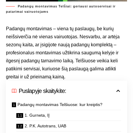
Padangų montavimas Telšiai: geriausi autoservisai ir
patarimai vairuotojams
Padangų montavimas – viena tų paslaugų, be kurių
neišsiverčia nė vienas vairuotojas. Nesvarbu, ar artėja
sezonų kaita, ar įsigijote naują padangų komplektą –
profesionalus montavimas užtikrina saugumą kelyje ir
ilgesnį padangų tarnavimo laiką. Telšiuose veikia keli
patikimi servisai, kuriuose šią paslaugą galima atlikti
greitai ir už prieinamą kainą.
Puslapyje skaitykite:
Padangų montavimas Telšiuose: kur kreiptis?
1. Gurneta, IĮ
2. P.K. Autotrans, UAB