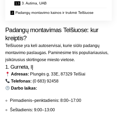
3. Autima, UAB
Padangų montavimo kainos ir trukmė Telšiuose
Padangų montavimas Telšiuose: kur
kreiptis?
Telšiuose yra keli autoservisai, kurie siūlo padangų
montavimo paslaugas. Paminėsime tris populiariausius,
įsikūrusius skirtingose miesto vietose.
1. Gurneta, IĮ
Adresas:
Plungės g. 33E, 87329 Telšiai
Telefonas:
(0 683) 92458
Darbo laikas:
Pirmadienis–penktadienis: 8:00–17:00
Šeštadienis: 9:00–13:00