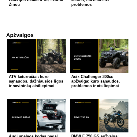
Žinoti
problemos
Apžvalgos
ATV keturračiai: kuro
Asix Challenger 300cc
sąnaudos, dažniausios ligos
apžvalga: kuro sąnaudos,
ir savininkų atsiliepimai
problemos ir atsiliepimai
Audi spalvos kodas pagal
BMW F 750 GS apžvalga: