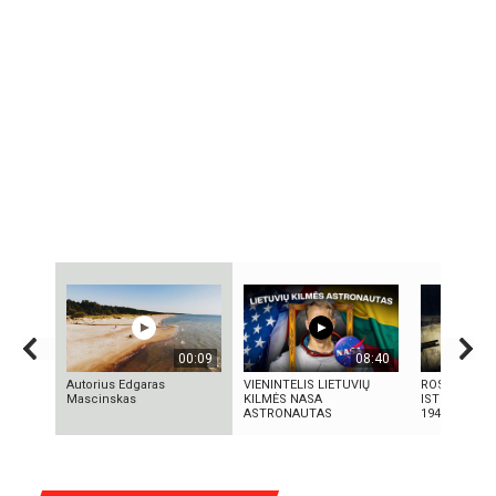
00:09
08:40
Autorius Edgaras
VIENINTELIS LIETUVIŲ
ROSVELO ATE
Mascinskas
KILMĖS NASA
ISTORIJA: K
ASTRONAUTAS
1947-AISIAIS