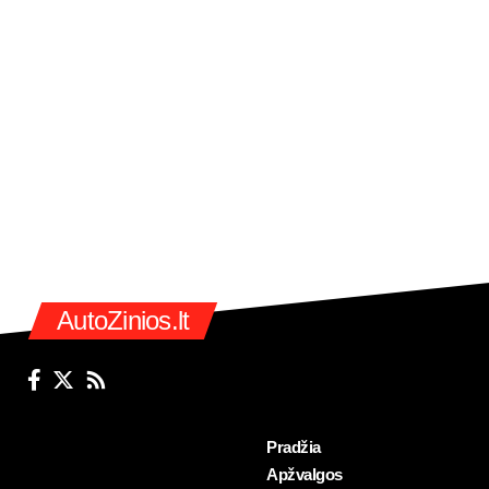
AutoZinios.lt
Pradžia
Apžvalgos