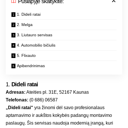
Puslapyje skaitykite:
1. Dideli ratai
2. Melga
3. Liutauro servisas
4. Automobilio bičiulis
5. Flixauto
Apibendrinimas
1.
Dideli ratai
Adresas:
Ateities pl. 31E, 52167 Kaunas
Telefonas:
(0 686) 06587
„Dideli ratai“
yra žinomi dėl savo profesionalaus
aptarnavimo ir aukštos kokybės padangų montavimo
paslaugų. Šis servisas naudoja modernią įrangą, kuri