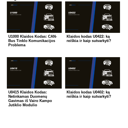
U1000 Klaidos Kodas: CAN-
Klaidos kodas U0422: ką
Bus Tinklo Komunikacijos
reiškia ir kaip sutvarkyti?
Problema
U0415 Klaidos Kodas:
Klaidos kodas U0402: ką
Netinkamas Duomenų
reiškia ir kaip sutvarkyti?
Gavimas iš Vairo Kampo
Jutiklio Modulio