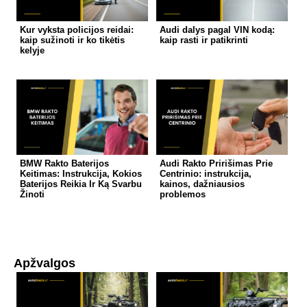
Kur vyksta policijos reidai:
Audi dalys pagal VIN kodą:
kaip sužinoti ir ko tikėtis
kaip rasti ir patikrinti
kelyje
BMW Rakto Baterijos
Audi Rakto Pririšimas Prie
Keitimas: Instrukcija, Kokios
Centrinio: instrukcija,
Baterijos Reikia Ir Ką Svarbu
kainos, dažniausios
Žinoti
problemos
Apžvalgos