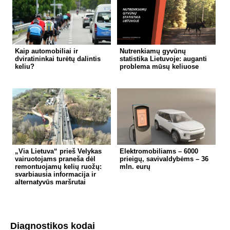
Kaip automobiliai ir
Nutrenkiamų gyvūnų
dviratininkai turėtų dalintis
statistika Lietuvoje: auganti
keliu?
problema mūsų keliuose
„Via Lietuva“ prieš Velykas
Elektromobiliams – 6000
vairuotojams praneša dėl
prieigų, savivaldybėms – 36
remontuojamų kelių ruožų:
mln. eurų
svarbiausia informacija ir
alternatyvūs maršrutai
Diagnostikos kodai