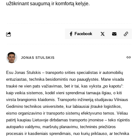
užtikrinant saugumą ir komfortą kelyje.
Facebook
JONAS STULSKIS
Esu Jonas Stulskis – transporto srities specialistas ir automobilių
entuziastas, technika besidomintis nuo paauglystės. Mane visada
traukė ne vien pats važiavimas, bet ir tai, kas vyksta „po kapotu“:
kaip veikia sistemos, kodėl vieni sprendimai tarnauja ilgiau, o kiti
virsta brangiomis klaidomis. Transporto inžineriją studijavau Vilniaus
Gedimino technikos universitete, kur labiausiai įtraukė logistikos,
eismo organizavimo ir transporto sistemų efektyvumo temos. Vėliau
patirtį kaupiau Lietuvoje dirbdamas transporto įmonėse – teko rūpintis
autoparko valdymu, maršrutų planavimu, techninės priežiūros
procesais ir kasdieniais sprendimais, nuo kurių priklauso, ar technika