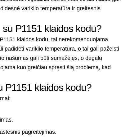
didesnė variklio temperatūra ir greitesnis
ti su P1151 klaidos kodu?
su P1151 klaidos kodu, tai nerekomenduojama.
i padidėti variklio temperatūra, o tai gali pažeisti
lio našumas gali būti sumažėjęs, o degalų
jama kuo greičiau spręsti šią problemą, kad
u P1151 klaidos kodu?
omai:
.
kimas.
stesnis pagreitėjimas.