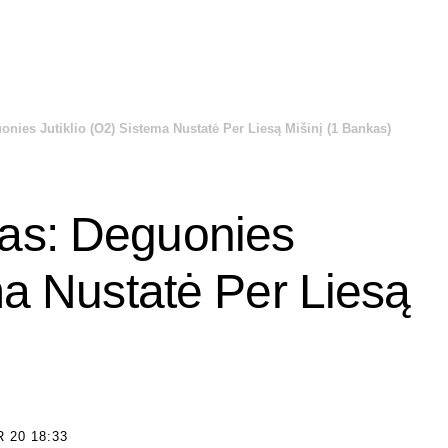
nies Jutiklio (O2) Sistema Nustatė Per Liesą Mišinį (1 Bankas)
as: Deguonies
ma Nustatė Per Liesą
 20 18:33