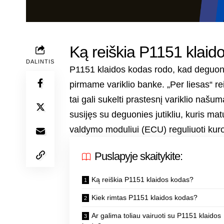
Ką reiškia P1151 klaid
DALINTIS
P1151 klaidos kodas rodo, kad deguonies 
pirmame variklio banke. „Per liesas“ rei
tai gali sukelti prastesnį variklio našu
susijęs su deguonies jutikliu, kuris ma
valdymo moduliui (ECU) reguliuoti kuro 
Puslapyje skaitykite:
Ką reiškia P1151 klaidos kodas?
Kiek rimtas P1151 klaidos kodas?
Ar galima toliau vairuoti su P1151 klaidos