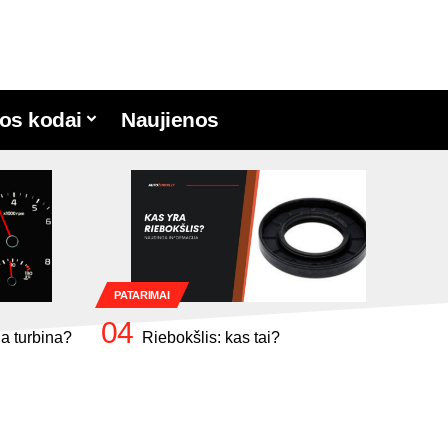
os kodai
Naujienos
PATARIMAI
ia turbina?
Riebokšlis: kas tai?