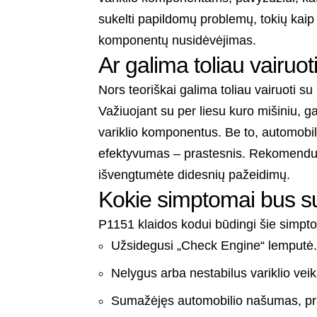
sukelti papildomų problemų, tokių kaip 
komponentų nusidėvėjimas.
Ar galima toliau vairuo
Nors teoriškai galima toliau vairuoti 
Važiuojant su per liesu kuro mišiniu, gal
variklio komponentus. Be to, automobi
efektyvumas – prastesnis. Rekomenduo
išvengtumėte didesnių pažeidimų.
Kokie simptomai bus s
P1151 klaidos kodui būdingi šie simpt
Užsidegusi „Check Engine“ lemputė
Nelygus arba nestabilus variklio vei
Sumažėjęs automobilio našumas, pra