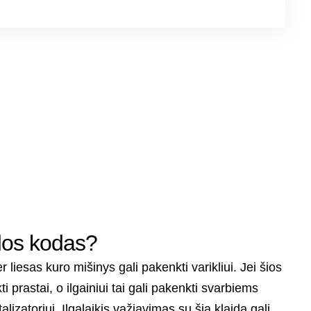
dos kodas?
liesas kuro mišinys gali pakenkti varikliui. Jei šios
i prastai, o ilgainiui tai gali pakenkti svarbiems
izatoriui. Ilgalaikis važiavimas su šia klaida gali