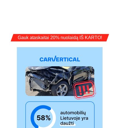
Gauk ataskaitai 20% nuolaidą IŠ KARTO!