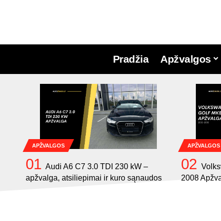
Pradžia
Apžvalgos
APŽVALGOS
APŽVALGOS
Audi A6 C7 3.0 TDI 230 kW –
Volks
apžvalga, atsiliepimai ir kuro sąnaudos
2008 Apžv