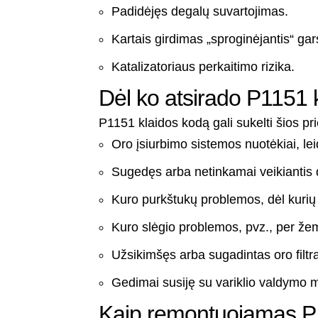
Padidėjęs degalų suvartojimas.
Kartais girdimas „sproginėjantis“ gar
Katalizatoriaus perkaitimo rizika.
Dėl ko atsirado P1151 
P1151 klaidos kodą gali sukelti šios pr
Oro įsiurbimo sistemos nuotėkiai, leid
Sugedęs arba netinkamai veikiantis d
Kuro purkštukų problemos, dėl kurių 
Kuro slėgio problemos, pvz., per že
Užsikimšęs arba sugadintas oro filtr
Gedimai susiję su variklio valdymo 
Kaip remontuojamas P