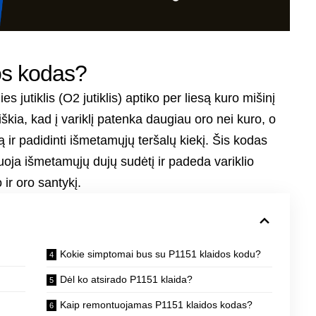
os kodas?
jutiklis (O2 jutiklis) aptiko per liesą kuro mišinį
škia, kad į variklį patenka daugiau oro nei kuro, o
mą ir padidinti išmetamųjų teršalų kiekį. Šis kodas
tuoja išmetamųjų dujų sudėtį ir padeda variklio
ir oro santykį.
Kokie simptomai bus su P1151 klaidos kodu?
Dėl ko atsirado P1151 klaida?
Kaip remontuojamas P1151 klaidos kodas?