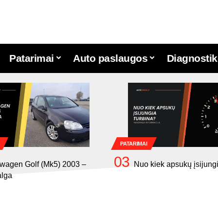
Patarimai
Auto paslaugos
Diagnostik
PATARIMAI
wagen Golf (Mk5) 2003 –
Nuo kiek apsukų įsijung
alga