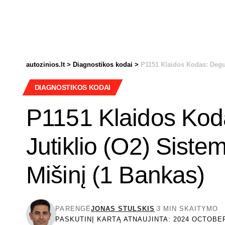
autozinios.lt
>
Diagnostikos kodai
>
P1151 Klaidos Kodas: Deguo
DIAGNOSTIKOS KODAI
P1151 Klaidos Kod
Jutiklio (O2) Siste
Mišinį (1 Bankas)
PARENGĖ
JONAS STULSKIS
3 MIN SKAITYMO
PASKUTINĮ KARTĄ ATNAUJINTA: 2024 OCTOBER