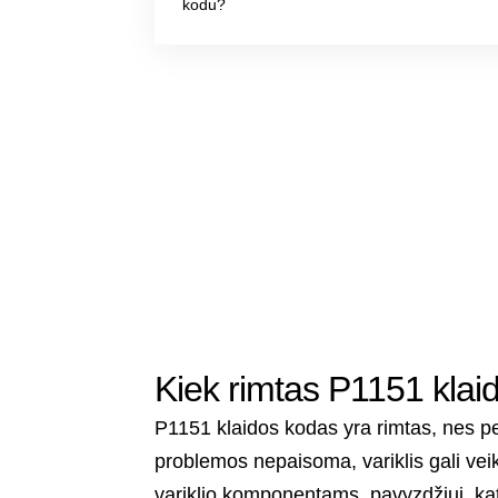
kodu?
Kiek rimtas P1151 klai
P1151 klaidos kodas yra rimtas, nes per 
problemos nepaisoma, variklis gali veikt
variklio komponentams, pavyzdžiui, katal