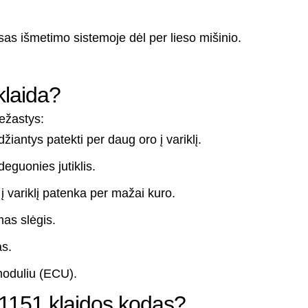
sas išmetimo sistemoje dėl per lieso mišinio.
klaida?
iežastys:
žiantys patekti per daug oro į variklį.
eguonies jutiklis.
į variklį patenka per mažai kuro.
mas slėgis.
as.
moduliu (ECU).
1151 klaidos kodas?