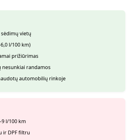
7 sėdimų vietų
6,0 l/100 km)
nkamai prižiūrimas
ių nesunkiai randamos
naudotų automobilių rinkoje
–9 l/100 km
ir DPF filtru