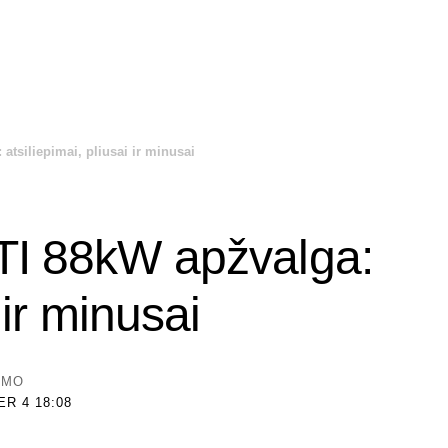
atsiliepimai, pliusai ir minusai
TI 88kW apžvalga:
 ir minusai
YMO
R 4 18:08