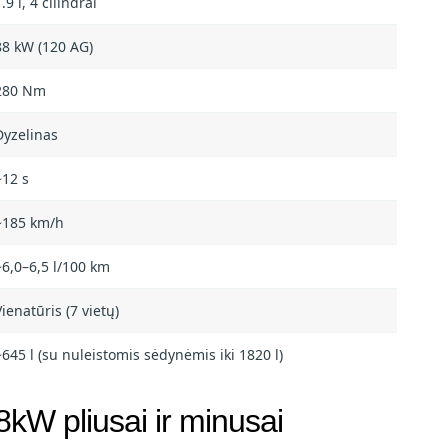
.9 l, 4 cilindrai
88 kW (120 AG)
280 Nm
Dyzelinas
~12 s
~185 km/h
~6,0–6,5 l/100 km
Vienatūris (7 vietų)
~645 l (su nuleistomis sėdynėmis iki 1820 l)
8kW pliusai ir minusai