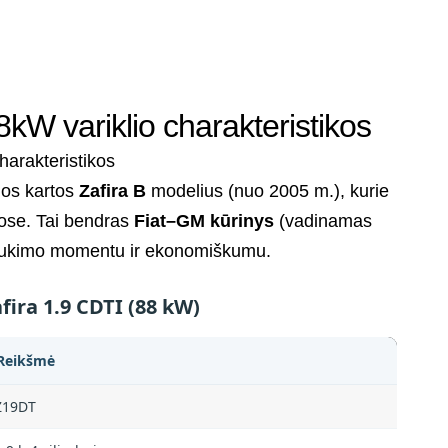
kW variklio charakteristikos
ios kartos
Zafira B
modelius (nuo 2005 m.), kurie
uose. Tai bendras
Fiat–GM kūrinys
(vadinamas
sukimo momentu ir ekonomiškumu.
fira 1.9 CDTI (88 kW)
Reikšmė
Z19DT