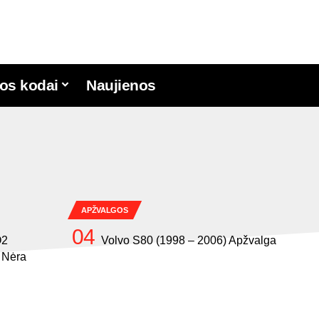
os kodai
Naujienos
APŽVALGOS
O2
Volvo S80 (1998 – 2006) Apžvalga
ė Nėra