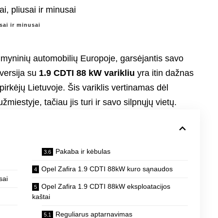
sai ir minusai
imyninių automobilių Europoje, garsėjantis savo
 versija su
1.9 CDTI 88 kW varikliu
yra itin dažnas
irkėjų Lietuvoje. Šis variklis vertinamas dėl
estyje, tačiau jis turi ir savo silpnųjų vietų.
Pakaba ir kėbulas
Opel Zafira 1.9 CDTI 88kW kuro sąnaudos
sai
Opel Zafira 1.9 CDTI 88kW eksploatacijos
kaštai
Reguliarus aptarnavimas