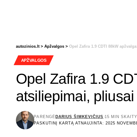
autozinios.lt
>
Apžvalgos
>
Opel Zafira 1.9 CDTI 88kW apžvalga: 
APŽVALGOS
Opel Zafira 1.9 CD
atsiliepimai, pliusai
PARENGĖ
DARIUS ŠIMKEVIČIUS
15 MIN SKAIT
PASKUTINĮ KARTĄ ATNAUJINTA: 2025 NOVEMBE