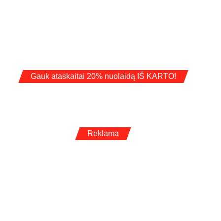
Gauk ataskaitai 20% nuolaidą IŠ KARTO!
Reklama