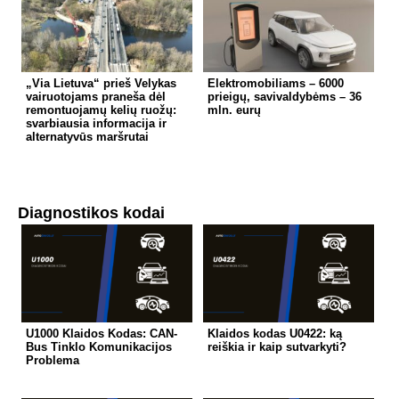
„Via Lietuva“ prieš Velykas
Elektromobiliams – 6000
vairuotojams praneša dėl
prieigų, savivaldybėms – 36
remontuojamų kelių ruožų:
mln. eurų
svarbiausia informacija ir
alternatyvūs maršrutai
Diagnostikos kodai
U1000 Klaidos Kodas: CAN-
Klaidos kodas U0422: ką
Bus Tinklo Komunikacijos
reiškia ir kaip sutvarkyti?
Problema