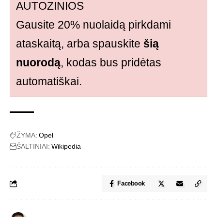
AUTOZINIOS
Gausite 20% nuolaidą pirkdami
ataskaitą, arba spauskite
šią
nuorodą
, kodas bus pridėtas
automatiškai.
ŽYMA:
Opel
ŠALTINIAI:
Wikipedia
Facebook