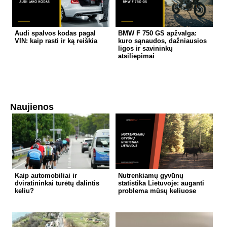
Audi spalvos kodas pagal
BMW F 750 GS apžvalga:
VIN: kaip rasti ir ką reiškia
kuro sąnaudos, dažniausios
ligos ir savininkų
atsiliepimai
Naujienos
Kaip automobiliai ir
Nutrenkiamų gyvūnų
dviratininkai turėtų dalintis
statistika Lietuvoje: auganti
keliu?
problema mūsų keliuose