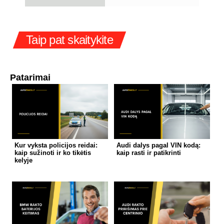
Taip pat skaitykite
Patarimai
Kur vyksta policijos reidai:
Audi dalys pagal VIN kodą:
kaip sužinoti ir ko tikėtis
kaip rasti ir patikrinti
kelyje