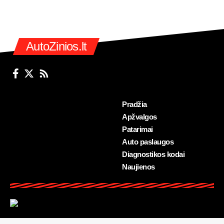
AutoZinios.lt
Pradžia
Apžvalgos
Patarimai
Auto paslaugos
Diagnostikos kodai
Naujienos