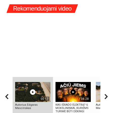
Rekomenduojami video
00:17
06:28
Autorius Edgaras
KAS IŠRADO ELEKTRĄ? 6
Autorius Edg
Mascinskas
MOKSLININKAI, KURIEMS
Mascinskas
TURIME BŪTI DĖKINGI