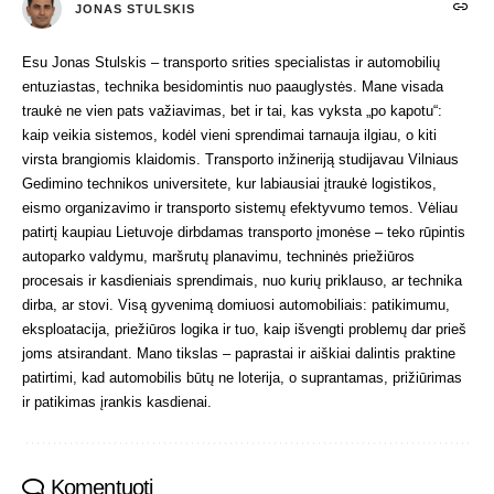
JONAS STULSKIS
Esu Jonas Stulskis – transporto srities specialistas ir automobilių
entuziastas, technika besidomintis nuo paauglystės. Mane visada
traukė ne vien pats važiavimas, bet ir tai, kas vyksta „po kapotu“:
kaip veikia sistemos, kodėl vieni sprendimai tarnauja ilgiau, o kiti
virsta brangiomis klaidomis. Transporto inžineriją studijavau Vilniaus
Gedimino technikos universitete, kur labiausiai įtraukė logistikos,
eismo organizavimo ir transporto sistemų efektyvumo temos. Vėliau
patirtį kaupiau Lietuvoje dirbdamas transporto įmonėse – teko rūpintis
autoparko valdymu, maršrutų planavimu, techninės priežiūros
procesais ir kasdieniais sprendimais, nuo kurių priklauso, ar technika
dirba, ar stovi. Visą gyvenimą domiuosi automobiliais: patikimumu,
eksploatacija, priežiūros logika ir tuo, kaip išvengti problemų dar prieš
joms atsirandant. Mano tikslas – paprastai ir aiškiai dalintis praktine
patirtimi, kad automobilis būtų ne loterija, o suprantamas, prižiūrimas
ir patikimas įrankis kasdienai.
Komentuoti