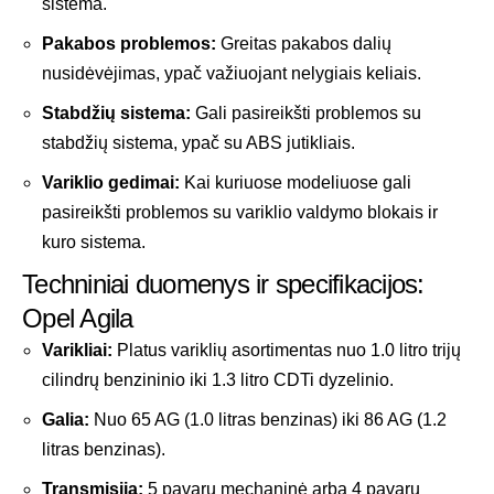
sistema.
Pakabos problemos:
Greitas pakabos dalių
nusidėvėjimas, ypač važiuojant nelygiais keliais.
Stabdžių sistema:
Gali pasireikšti problemos su
stabdžių sistema, ypač su ABS jutikliais.
Variklio gedimai:
Kai kuriuose modeliuose gali
pasireikšti problemos su variklio valdymo blokais ir
kuro sistema.
Techniniai duomenys ir specifikacijos:
Opel Agila
Varikliai:
Platus variklių asortimentas nuo 1.0 litro trijų
cilindrų benzininio iki 1.3 litro CDTi dyzelinio.
Galia:
Nuo 65 AG (1.0 litras benzinas) iki 86 AG (1.2
litras benzinas).
Transmisija:
5 pavarų mechaninė arba 4 pavarų