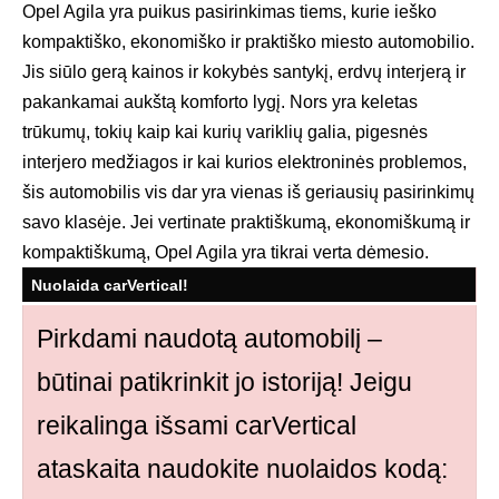
Opel Agila yra puikus pasirinkimas tiems, kurie ieško
kompaktiško, ekonomiško ir praktiško miesto automobilio.
Jis siūlo gerą kainos ir kokybės santykį, erdvų interjerą ir
pakankamai aukštą komforto lygį. Nors yra keletas
trūkumų, tokių kaip kai kurių variklių galia, pigesnės
interjero medžiagos ir kai kurios elektroninės problemos,
šis automobilis vis dar yra vienas iš geriausių pasirinkimų
savo klasėje. Jei vertinate praktiškumą, ekonomiškumą ir
kompaktiškumą, Opel Agila yra tikrai verta dėmesio.
Nuolaida carVertical!
Pirkdami naudotą automobilį –
būtinai patikrinkit jo istoriją! Jeigu
reikalinga išsami carVertical
ataskaita naudokite nuolaidos kodą: