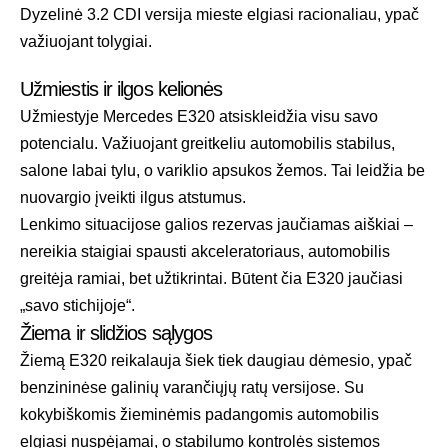
Dyzelinė 3.2 CDI versija mieste elgiasi racionaliau, ypač
važiuojant tolygiai.
Užmiestis ir ilgos kelionės
Užmiestyje Mercedes E320 atsiskleidžia visu savo
potencialu. Važiuojant greitkeliu automobilis stabilus,
salone labai tylu, o variklio apsukos žemos. Tai leidžia be
nuovargio įveikti ilgus atstumus.
Lenkimo situacijose galios rezervas jaučiamas aiškiai –
nereikia staigiai spausti akceleratoriaus, automobilis
greitėja ramiai, bet užtikrintai. Būtent čia E320 jaučiasi
„savo stichijoje“.
Žiema ir slidžios sąlygos
Žiemą E320 reikalauja šiek tiek daugiau dėmesio, ypač
benzininėse galinių varančiųjų ratų versijose. Su
kokybiškomis žieminėmis padangomis automobilis
elgiasi nuspėjamai, o stabilumo kontrolės sistemos