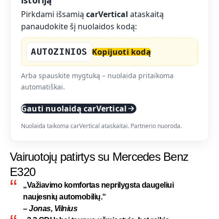
istoriją
Pirkdami išsamią
carVertical
ataskaitą
panaudokite šį nuolaidos kodą:
AUTOZINIOS
Kopijuoti kodą
Arba spauskite mygtuką – nuolaida pritaikoma
automatiškai.
Gauti nuolaidą carVertical
Nuolaida taikoma carVertical ataskaitai. Partnerio nuoroda.
Vairuotojų patirtys su Mercedes Benz
E320
„Važiavimo komfortas neprilygsta daugeliui
naujesnių automobilių.“
– Jonas, Vilnius