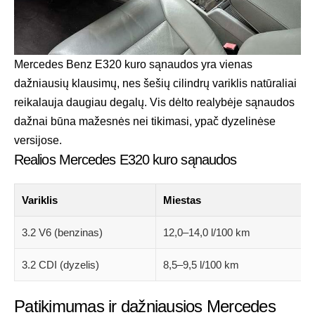
Mercedes Benz E320 kuro sąnaudos yra vienas
dažniausių klausimų, nes šešių cilindrų variklis natūraliai
reikalauja daugiau degalų. Vis dėlto realybėje sąnaudos
dažnai būna mažesnės nei tikimasi, ypač dyzelinėse
versijose.
Realios Mercedes E320 kuro sąnaudos
Variklis
Miestas
3.2 V6 (benzinas)
12,0–14,0 l/100 km
3.2 CDI (dyzelis)
8,5–9,5 l/100 km
Patikimumas ir dažniausios Mercedes