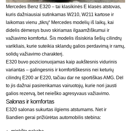
Mercedes Benz E320 – tai klasikinės E klasės atstovas,
kuris dažniausiai sutinkamas W210, W211 kartose ir
laikomas vienu „tikrų“ Mercedes modelių iš laikų, kai
didelis dėmesys buvo skiriamas ilgaamžiškumui ir
važiavimo komfortui. Šis modelis išsiskiria šešių cilindrų
varikliais, kurie suteikia sklandų galios perdavimą ir ramų,
solidų važiavimo charakterį.
E320 buvo pozicionuojamas kaip aukštesnis vidurinis
variantas – galingesnis ir komfortiškesnis nei keturių
cilindrų E200 ar E220, tačiau dar ne sportiškas AMG. Dėl
to jis dažnai pasirenkamas vairuotojų, kurie nori jausti
galios rezervą, bet neieško agresyvaus važiavimo.
Salonas ir komfortas
E320 salonas sukurtas ilgiems atstumams. Net ir
šiandien gerai prižiūrėtas automobilis stebina: