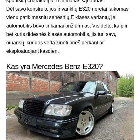
sportišką charakterį ar minimalias sąnaudas.
Dėl savo konstrukcijos ir variklių E320 neretai laikomas
vienu patikimesnių senesnių E klasės variantų, jei
automobilis buvo tinkamai prižiūrimas. Vis dėlto, kaip ir
bet kuris didesnės klasės automobilis, jis turi savų
niuansų, kuriuos verta žinoti prieš perkant ar
eksploatuojant kasdien.
Kas yra Mercedes Benz E320?