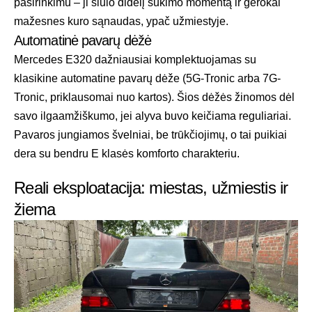
pasirinkimu – ji siūlo didelį sukimo momentą ir gerokai
mažesnes kuro sąnaudas, ypač užmiestyje.
Automatinė pavarų dėžė
Mercedes E320 dažniausiai komplektuojamas su
klasikine automatine pavarų dėže (5G-Tronic arba 7G-
Tronic, priklausomai nuo kartos). Šios dėžės žinomos dėl
savo ilgaamžiškumo, jei alyva buvo keičiama reguliariai.
Pavaros jungiamos švelniai, be trūkčiojimų, o tai puikiai
dera su bendru E klasės komforto charakteriu.
Reali eksploatacija: miestas, užmiestis ir
žiema