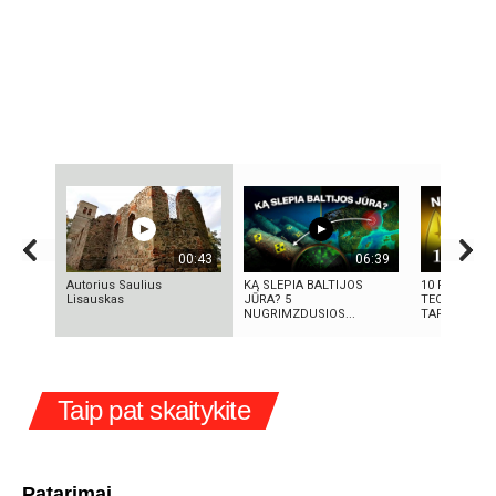
00:43
06:39
Autorius Saulius
KĄ SLEPIA BALTIJOS
10 FILMUOS
Lisauskas
JŪRA? 5
TECHNOLOGI
NUGRIMZDUSIOS...
TAPO REALY
Taip pat skaitykite
Patarimai