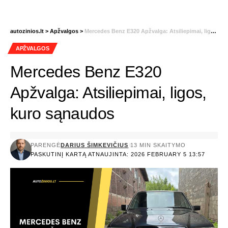
autozinios.lt
>
Apžvalgos
>
Mercedes Benz E320 Apžvalga: Atsiliepimai, ligos, kuro sąnaudos
APŽVALGOS
Mercedes Benz E320
Apžvalga: Atsiliepimai, ligos,
kuro sąnaudos
PARENGĖ
DARIUS ŠIMKEVIČIUS
13 MIN SKAITYMO
PASKUTINĮ KARTĄ ATNAUJINTA: 2026 FEBRUARY 5 13:57