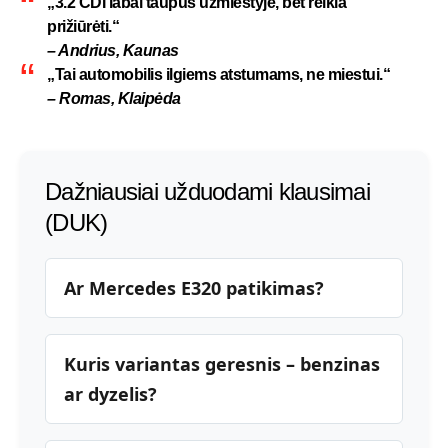
„3.2 CDI labai taupus užmiestyje, bet reikia
prižiūrėti.“
– Andrius, Kaunas
„Tai automobilis ilgiems atstumams, ne miestui.“
– Romas, Klaipėda
Dažniausiai užduodami klausimai
(DUK)
Ar Mercedes E320 patikimas?
Kuris variantas geresnis – benzinas
ar dyzelis?