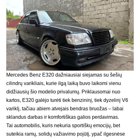
Mercedes Benz E320 dažniausiai siejamas su šešių
cilindrų varikliais, kurie ilgą laiką buvo laikomi vienu
didžiausių šio modelio privalumų. Priklausomai nuo
kartos, E320 galėjo turėti tiek benzininį, tiek dyzelinį V6
variklį, tačiau abiem atvejais bendras bruožas – labai
sklandus darbas ir komfortiškas galios perdavimas.
Tai automobilis, kuris nekuria sportiškų emocijų, bet
suteikia ramų, solidų važiavimo pojūtį, ypač ilgesnėse