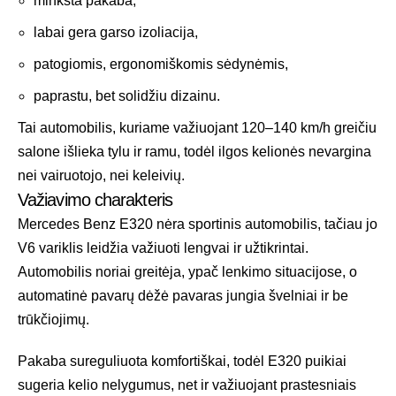
minkšta pakaba,
labai gera garso izoliacija,
patogiomis, ergonomiškomis sėdynėmis,
paprastu, bet solidžiu dizainu.
Tai automobilis, kuriame važiuojant 120–140 km/h greičiu
salone išlieka tylu ir ramu, todėl ilgos kelionės nevargina
nei vairuotojo, nei keleivių.
Važiavimo charakteris
Mercedes Benz E320 nėra sportinis automobilis, tačiau jo
V6 variklis leidžia važiuoti lengvai ir užtikrintai.
Automobilis noriai greitėja, ypač lenkimo situacijose, o
automatinė pavarų dėžė pavaras jungia švelniai ir be
trūkčiojimų.
Pakaba sureguliuota komfortiškai, todėl E320 puikiai
sugeria kelio nelygumus, net ir važiuojant prastesniais