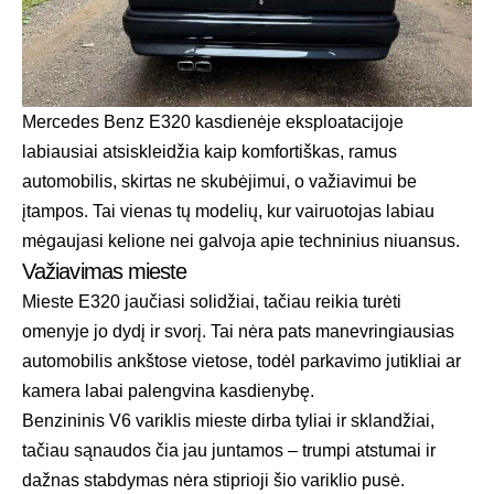
Mercedes Benz E320 kasdienėje eksploatacijoje
labiausiai atsiskleidžia kaip komfortiškas, ramus
automobilis, skirtas ne skubėjimui, o važiavimui be
įtampos. Tai vienas tų modelių, kur vairuotojas labiau
mėgaujasi kelione nei galvoja apie techninius niuansus.
Važiavimas mieste
Mieste E320 jaučiasi solidžiai, tačiau reikia turėti
omenyje jo dydį ir svorį. Tai nėra pats manevringiausias
automobilis ankštose vietose, todėl parkavimo jutikliai ar
kamera labai palengvina kasdienybę.
Benzininis V6 variklis mieste dirba tyliai ir sklandžiai,
tačiau sąnaudos čia jau juntamos – trumpi atstumai ir
dažnas stabdymas nėra stiprioji šio variklio pusė.