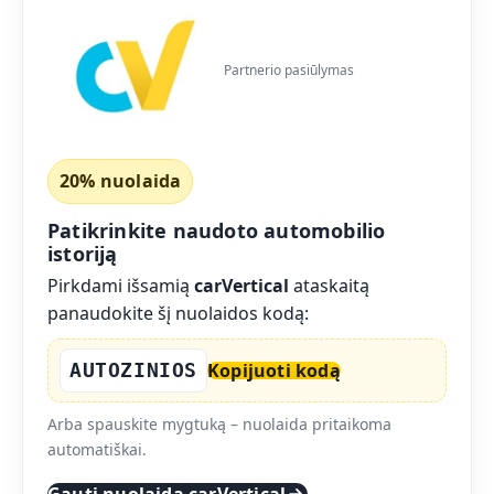
Partnerio pasiūlymas
20% nuolaida
Patikrinkite naudoto automobilio
istoriją
Pirkdami išsamią
carVertical
ataskaitą
panaudokite šį nuolaidos kodą:
AUTOZINIOS
Kopijuoti kodą
Arba spauskite mygtuką – nuolaida pritaikoma
automatiškai.