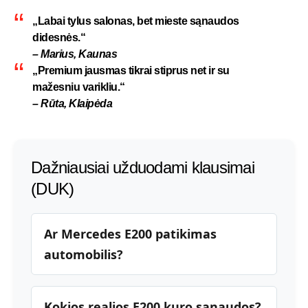
„Labai tylus salonas, bet mieste sąnaudos
didesnės.“
– Marius, Kaunas
„Premium jausmas tikrai stiprus net ir su
mažesniu varikliu.“
– Rūta, Klaipėda
Dažniausiai užduodami klausimai
(DUK)
Ar Mercedes E200 patikimas
automobilis?
Kokios realios E200 kuro sąnaudos?