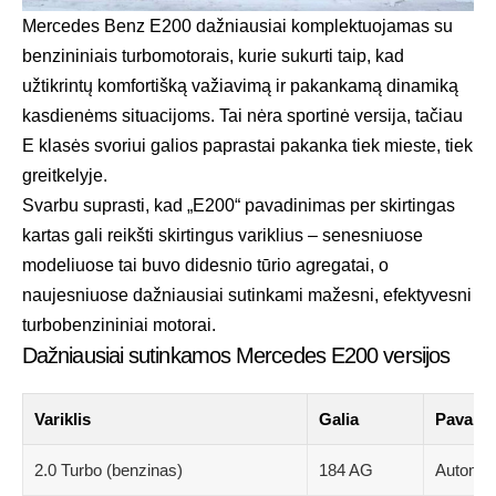
Mercedes Benz E200 dažniausiai komplektuojamas su
benzininiais turbomotorais, kurie sukurti taip, kad
užtikrintų komfortišką važiavimą ir pakankamą dinamiką
kasdienėms situacijoms. Tai nėra sportinė versija, tačiau
E klasės svoriui galios paprastai pakanka tiek mieste, tiek
greitkelyje.
Svarbu suprasti, kad „E200“ pavadinimas per skirtingas
kartas gali reikšti skirtingus variklius – senesniuose
modeliuose tai buvo didesnio tūrio agregatai, o
naujesniuose dažniausiai sutinkami mažesni, efektyvesni
turbobenzininiai motorai.
Dažniausiai sutinkamos Mercedes E200 versijos
Variklis
Galia
Pavarų 
2.0 Turbo (benzinas)
184 AG
Automat