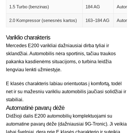
1.5 Turbo (benzinas)
184 AG
Automat
2.0 Kompressor (senesnės kartos)
163–184 AG
Automat
Variklio charakteris
Mercedes E200 varikliai dažniausiai dirba tyliai ir
sklandžiai. Automobilis nėra sportinis, tačiau traukos
pakanka kasdienėms situacijoms, o turbina leidžia
lengviau lenkti užmiestyje.
E klasės charakteris labiau orientuotas į komfortą, todėl
net ir su mažesniu varikliu automobilis jaučiasi solidžiai ir
stabiliai.
Automatinė pavarų dėžė
Didžioji dalis E200 automobilių komplektuojami su
automatine pavarų dėže (dažniausiai 9G-Tronic). Ji veikia
labai švelniai, dera prie E klasės charakterio ir suteikia