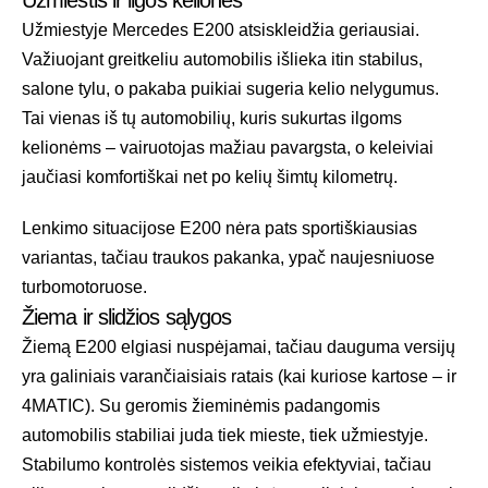
Užmiestis ir ilgos kelionės
Užmiestyje Mercedes E200 atsiskleidžia geriausiai.
Važiuojant greitkeliu automobilis išlieka itin stabilus,
salone tylu, o pakaba puikiai sugeria kelio nelygumus.
Tai vienas iš tų automobilių, kuris sukurtas ilgoms
kelionėms – vairuotojas mažiau pavargsta, o keleiviai
jaučiasi komfortiškai net po kelių šimtų kilometrų.
Lenkimo situacijose E200 nėra pats sportiškiausias
variantas, tačiau traukos pakanka, ypač naujesniuose
turbomotoruose.
Žiema ir slidžios sąlygos
Žiemą E200 elgiasi nuspėjamai, tačiau dauguma versijų
yra galiniais varančiaisiais ratais (kai kuriose kartose – ir
4MATIC). Su geromis žieminėmis padangomis
automobilis stabiliai juda tiek mieste, tiek užmiestyje.
Stabilumo kontrolės sistemos veikia efektyviai, tačiau