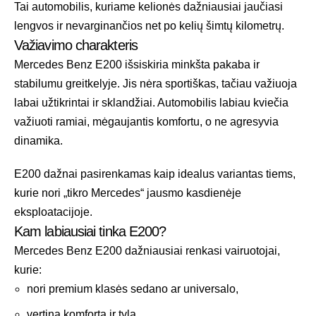
Tai automobilis, kuriame kelionės dažniausiai jaučiasi
lengvos ir nevarginančios net po kelių šimtų kilometrų.
Važiavimo charakteris
Mercedes Benz E200 išsiskiria minkšta pakaba ir
stabilumu greitkelyje. Jis nėra sportiškas, tačiau važiuoja
labai užtikrintai ir sklandžiai. Automobilis labiau kviečia
važiuoti ramiai, mėgaujantis komfortu, o ne agresyvia
dinamika.
E200 dažnai pasirenkamas kaip idealus variantas tiems,
kurie nori „tikro Mercedes“ jausmo kasdienėje
eksploatacijoje.
Kam labiausiai tinka E200?
Mercedes Benz E200 dažniausiai renkasi vairuotojai,
kurie:
nori premium klasės sedano ar universalo,
vertina komfortą ir tylą,