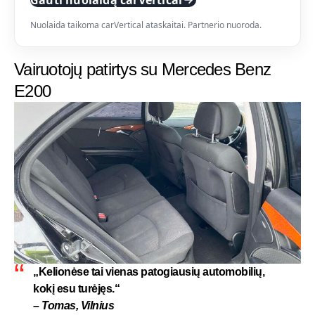
Gauti nuolaidą carVertical
Nuolaida taikoma carVertical ataskaitai. Partnerio nuoroda.
Vairuotojų patirtys su Mercedes Benz
E200
„Kelionėse tai vienas patogiausių automobilių,
kokį esu turėjęs.“
– Tomas, Vilnius