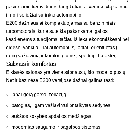
pasirinkimų tiems, kurie daug keliauja, vertina tylą salone
ir nori solidžiai surinkto automobilio.
E200 dažniausiai komplektuojamas su benzininiais
turbomotorais, kurie suteikia pakankamai galios
kasdienėms situacijoms, tačiau išlieka ekonomiškesni nei
didesni varikliai. Tai automobilis, labiau orientuotas į
ramų važiavimą ir komfortą, o ne į sportinį charakterį.
Salonas ir komfortas
E klasės salonas yra viena stipriausių šio modelio pusių.
Net ir bazinėse E200 versijose dažnai galima rasti:
labai gerą garso izoliaciją,
patogias, ilgam važiavimui pritaikytas sėdynes,
aukštos kokybės apdailos medžiagas,
modernias saugumo ir pagalbos sistemas.