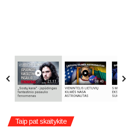
21:11
08:40
„Sostų karai" - įspūdingas
VIENINTELIS LIETUVIŲ
5 MOKSLINIA
fantastinio pasaulio
KILMĖS NASA
EKSPERIMENT
fenomenas
ASTRONAUTAS
SUKRĖTĖ PA
Taip pat skaitykite