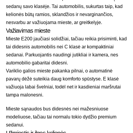
sedanų savo klasėje. Tai automobilis, sukurtas taip, kad
kelionės būtų ramios, sklandžios ir nevarginančios,
nesvarbu ar važiuojama mieste, ar greitkelyje.
Važiavimas mieste
Mieste E200 jaučiasi solidžiai, tačiau reikia prisiminti, kad
tai didesnis automobilis nei C klasė ar kompaktiniai
sedanai. Parkuojantis naudingi jutikliai ir kamera, nes
automobilio gabaritai didesni.
Variklio galios mieste pakanka pilnai, o automatinė
pavarų dėžė suteikia daug komforto spūstyse. E klasė
važiuoja labai švelniai, todėl net ir kasdieniai maršrutai
tampa malonesni.
Mieste sąnaudos bus didesnės nei mažesniuose
modeliuose, tačiau tai normalu tokio dydžio premium
sedanui.