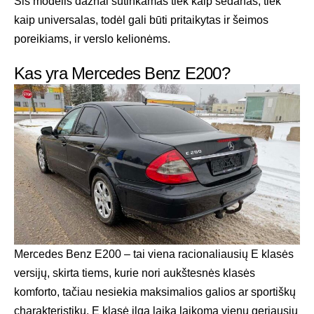
Šis modelis dažnai sutinkamas tiek kaip sedanas, tiek
kaip universalas, todėl gali būti pritaikytas ir šeimos
poreikiams, ir verslo kelionėms.
Kas yra Mercedes Benz E200?
Mercedes Benz E200 – tai viena racionaliausių E klasės
versijų, skirta tiems, kurie nori aukštesnės klasės
komforto, tačiau nesiekia maksimalios galios ar sportiškų
charakteristikų. E klasė ilgą laiką laikoma vienu geriausių