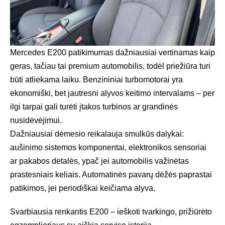
Mercedes E200 patikimumas dažniausiai vertinamas kaip
geras, tačiau tai premium automobilis, todėl priežiūra turi
būti atliekama laiku. Benzininiai turbomotorai yra
ekonomiški, bet jautresni alyvos keitimo intervalams – per
ilgi tarpai gali turėti įtakos turbinos ar grandinės
nusidėvėjimui.
Dažniausiai dėmesio reikalauja smulkūs dalykai:
aušinimo sistemos komponentai, elektronikos sensoriai
ar pakabos detalės, ypač jei automobilis važinėtas
prastesniais keliais. Automatinės pavarų dėžės paprastai
patikimos, jei periodiškai keičiama alyva.
Svarbiausia renkantis E200 – ieškoti tvarkingo, prižiūrėto