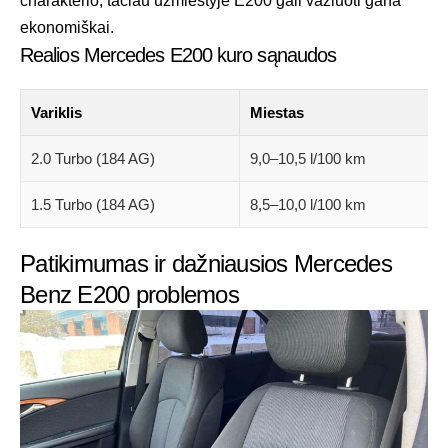
charakterio, tačiau užmiestyje E200 gali važiuoti gana
ekonomiškai.
Realios Mercedes E200 kuro sąnaudos
Variklis
Miestas
2.0 Turbo (184 AG)
9,0–10,5 l/100 km
1.5 Turbo (184 AG)
8,5–10,0 l/100 km
Patikimumas ir dažniausios Mercedes
Benz E200 problemos