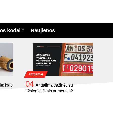
os kodai
Naujienos
PATARIMAI
je: kaip
Ar galima važinėti su
užsienietiškais numeriais?