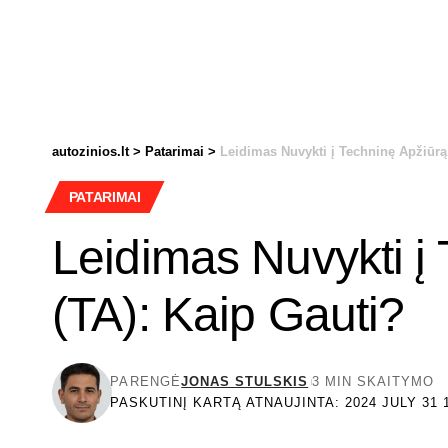
autozinios.lt
>
Patarimai
>
Leidimas Nuvykti į Techninę Apžiūrą
PATARIMAI
Leidimas Nuvykti į
(TA): Kaip Gauti?
PARENGĖ
JONAS STULSKIS
3 MIN SKAITYMO
PASKUTINĮ KARTĄ ATNAUJINTA: 2024 JULY 31 