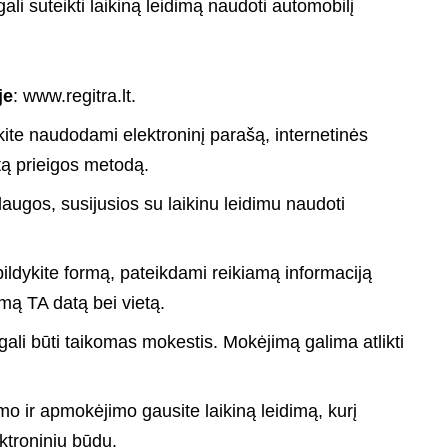
 gali suteikti laikiną leidimą naudoti automobilį
je
:
www.regitra.lt
.
nkite naudodami elektroninį parašą, internetinės
tą prieigos metodą.
laugos, susijusios su laikinu leidimu naudoti
pildykite formą, pateikdami reikiamą informaciją
mą TA datą bei vietą.
gali būti taikomas mokestis. Mokėjimą galima atlikti
mo ir apmokėjimo gausite laikiną leidimą, kurį
ektroniniu būdu.