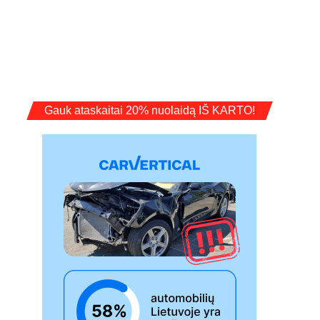
Gauk ataskaitai 20% nuolaidą IŠ KARTO!