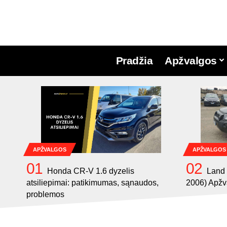
Pradžia
Apžvalgos
APŽVALGOS
APŽVALGOS
Honda CR-V 1.6 dyzelis
Land 
atsiliepimai: patikimumas, sąnaudos,
2006) Apžv
problemos