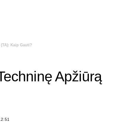
 (TA): Kaip Gauti?
 Techninę Apžiūrą
12:51