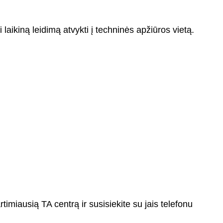
ti laikiną leidimą atvykti į techninės apžiūros vietą.
rtimiausią TA centrą ir susisiekite su jais telefonu