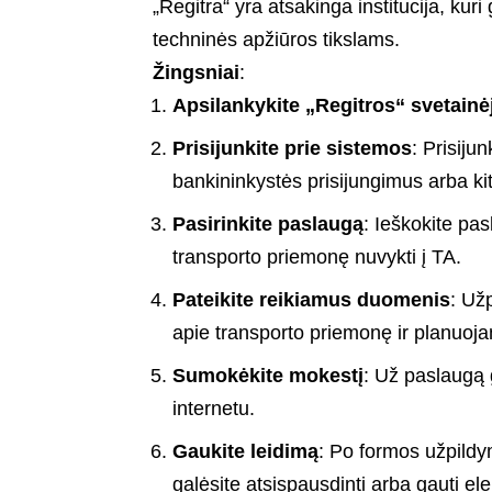
„Regitra“ yra atsakinga institucija, kuri
techninės apžiūros tikslams.
Žingsniai
:
Apsilankykite „Regitros“ svetainė
Prisijunkite prie sistemos
: Prisiju
bankininkystės prisijungimus arba ki
Pasirinkite paslaugą
: Ieškokite pas
transporto priemonę nuvykti į TA.
Pateikite reikiamus duomenis
: Už
apie transporto priemonę ir planuoja
Sumokėkite mokestį
: Už paslaugą 
internetu.
Gaukite leidimą
: Po formos užpildy
galėsite atsispausdinti arba gauti el