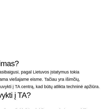
dimas?
asibaigusi, pagal Lietuvos įstatymus tokia
jama viešajame eisme. Tačiau yra išimčių,
nuvykti į TA centrą, kad būtų atlikta techninė apžiūra.
ykti į TA?