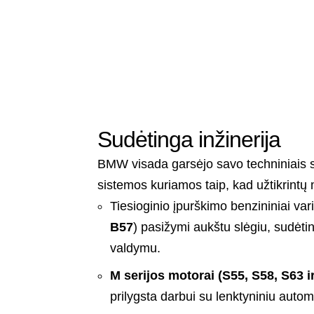
Sudėtinga inžinerija
BMW visada garsėjo savo techniniais sp
sistemos kuriamos taip, kad užtikrint
Tiesioginio įpurškimo benzininiai varik
B57
) pasižymi aukštu slėgiu, sudėt
valdymu.
M serijos motorai (S55, S58, S63 ir
prilygsta darbui su lenktyniniu autom