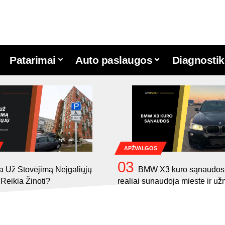
Patarimai
Auto paslaugos
Diagnostik
APŽVALGOS
 Už Stovėjimą Neįgaliųjų
BMW X3 kuro sąnaudos:
 Reikia Žinoti?
realiai sunaudoja mieste ir už