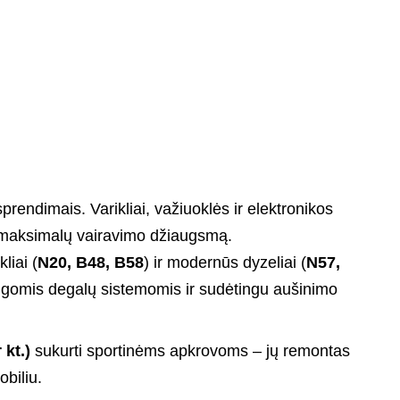
rendimais. Varikliai, važiuoklės ir elektronikos
ų maksimalų vairavimo džiaugsmą.
liai (
N20, B48, B58
) ir modernūs dyzeliai (
N57,
ingomis degalų sistemomis ir sudėtingu aušinimo
 kt.)
sukurti sportinėms apkrovoms – jų remontas
obiliu.