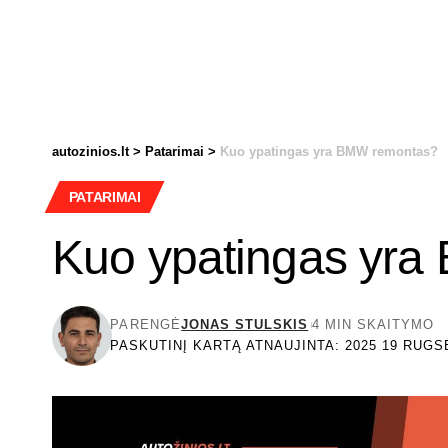
autozinios.lt
>
Patarimai
>
Kuo ypatingas yra BMW remontas?
PATARIMAI
Kuo ypatingas yr
PARENGĖ
JONAS STULSKIS
4 MIN SKAITYMO
PASKUTINĮ KARTĄ ATNAUJINTA: 2025 19 RUGS