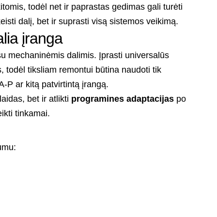
itomis, todėl net ir paprastas gedimas gali turėti
isti dalį, bet ir suprasti visą sistemos veikimą.
alia įranga
u mechaninėmis dalimis. Įprasti universalūs
, todėl tiksliam remontui būtina naudoti tik
P ar kitą patvirtintą įrangą.
aidas, bet ir atlikti
programines adaptacijas
po
ikti tinkamai.
umu: