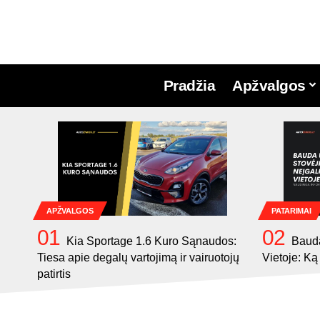
Pradžia
Apžvalgos
APŽVALGOS
PATARIMAI
Kia Sportage 1.6 Kuro Sąnaudos:
Bauda
Tiesa apie degalų vartojimą ir vairuotojų
Vietoje: Ką
patirtis