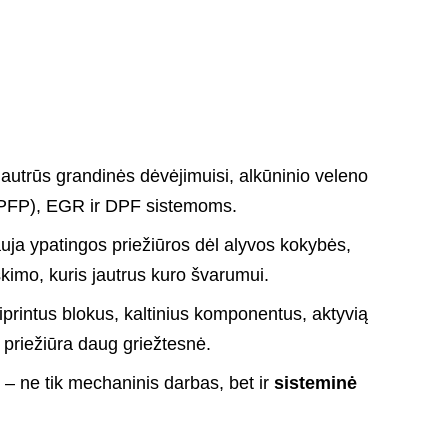
 jautrūs grandinės dėvėjimuisi, alkūninio veleno
(HPFP), EGR ir DPF sistemoms.
uja ypatingos priežiūros dėl alyvos kokybės,
škimo, kuris jautrus kuro švarumui.
stiprintus blokus, kaltinius komponentus, aktyvią
 priežiūra daug griežtesnė.
 – ne tik mechaninis darbas, bet ir
sisteminė