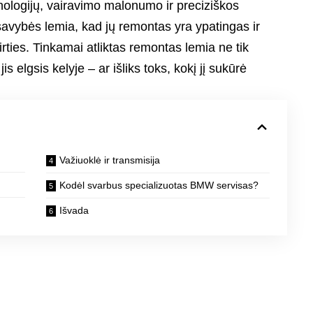
hnologijų, vairavimo malonumo ir preciziškos
 savybės lemia, kad jų remontas yra ypatingas ir
irties. Tinkamai atliktas remontas lemia ne tik
is elgsis kelyje – ar išliks toks, kokį jį sukūrė
Važiuoklė ir transmisija
Kodėl svarbus specializuotas BMW servisas?
Išvada