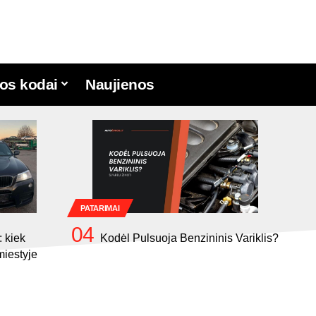
os kodai
Naujienos
PATARIMAI
 kiek
Kodėl Pulsuoja Benzininis Variklis?
miestyje