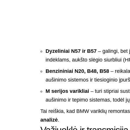
Dyzeliniai N57 ir B57
– galingi, bet
indėklams, aukšto slėgio siurbliui 
Benzininiai N20, B48, B58
– reikala
aušinimo sistemos ir tiesioginio įpur
M serijos varikliai
– turi stipriai su
aušinimo ir tepimo sistemas, todėl jų
Tai reiškia, kad BMW variklių remontas
analizė
.