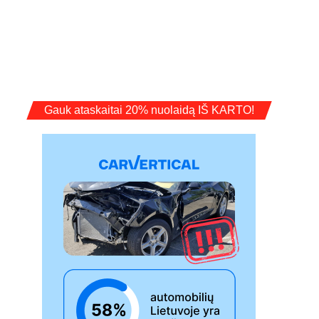
Gauk ataskaitai 20% nuolaidą IŠ KARTO!