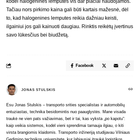
kodėl halogeninės lemputės vis dar plačiai naudojamos.
Tačiau nors pirkimo kaina gali būti kartais mažesnė, dėl
to, kad halogenines lemputes reikia dažniau keisti,
ilgainiui jos gali kainuoti daugiau. Rinktis reikėtų įvertinus
savo lūkesčius bei biudžetą.
Facebook
JONAS STULSKIS
Esu Jonas Stulskis – transporto srities specialistas ir automobilių
entuziastas, technika besidomintis nuo paauglystės. Mane visada
traukė ne vien pats važiavimas, bet ir tai, kas vyksta „po kapotu“:
kaip veikia sistemos, kodėl vieni sprendimai tarnauja ilgiau, o kiti
virsta brangiomis klaidomis. Transporto inžineriją studijavau Vilniaus
Gedimino technikos universitete, kur labiausiai įtraukė logistikos,