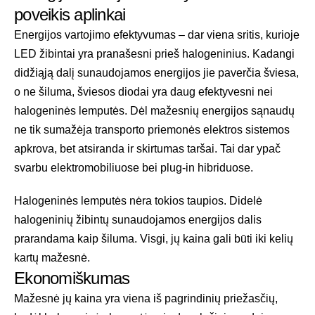
poveikis aplinkai
Energijos vartojimo efektyvumas – dar viena sritis, kurioje
LED žibintai yra pranašesni prieš halogeninius. Kadangi
didžiąją dalį sunaudojamos energijos jie paverčia šviesa,
o ne šiluma, šviesos diodai yra daug efektyvesni nei
halogeninės lemputės. Dėl mažesnių energijos sąnaudų
ne tik sumažėja transporto priemonės elektros sistemos
apkrova, bet atsiranda ir skirtumas taršai. Tai dar ypač
svarbu elektromobiliuose bei plug-in hibriduose.
Halogeninės lemputės nėra tokios taupios. Didelė
halogeninių žibintų sunaudojamos energijos dalis
prarandama kaip šiluma. Visgi, jų kaina gali būti iki kelių
kartų mažesnė.
Ekonomiškumas
Mažesnė jų kaina yra viena iš pagrindinių priežasčių,