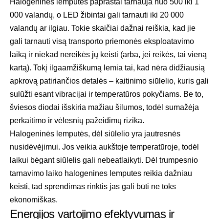
Halogeninės lemputės paprastai tarnauja nuo 500 iki 1
000 valandų, o LED žibintai gali tarnauti iki 20 000
valandų ar ilgiau. Tokie skaičiai dažnai reiškia, kad jie
gali tarnauti visą transporto priemonės eksploatavimo
laiką ir niekad nereikės jų keisti (arba, jei reikės, tai vieną
kartą). Tokį ilgaamžiškumą lemia tai, kad nėra didžiausią
apkrovą patiriančios detalės – kaitinimo siūlelio, kuris gali
sulūžti esant vibracijai ir temperatūros pokyčiams. Be to,
šviesos diodai išskiria mažiau šilumos, todėl sumažėja
perkaitimo ir vėlesnių pažeidimų rizika.
Halogeninės lemputės, dėl siūlelio yra jautresnės
nusidėvėjimui. Jos veikia aukštoje temperatūroje, todėl
laikui bėgant siūlelis gali nebeatlaikyti. Dėl trumpesnio
tarnavimo laiko halogenines lemputes reikia dažniau
keisti, tad sprendimas rinktis jas gali būti ne toks
ekonomiškas.
Energijos vartojimo efektyvumas ir