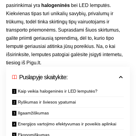
pasirinkimai yra
halogeninės
bei LED lemputės.
Kiekvienas tipas turi unikalių savybių, privalumų ir
trūkumų, todėl tinka skirtingų tipų vairuotojams ir
transporto priemonėms. Suprasdami šiuos skirtumus,
galite priimti geriausią sprendimą, dėl to, kurio tipo
lemputė geriausiai atitinka jūsų poreikius. Na, o kai
išsirinksite, lemputes patogiai galėsite įsigyti internetu,
tiesiog iš Pigu.lt.
Puslapyje skaitykite:
Kaip veikia halogeninės ir LED lemputės?
Ryškumas ir šviesos ypatumai
Ilgaamžiškumas
Energijos vartojimo efektyvumas ir poveikis aplinkai
Ekonomiškumas