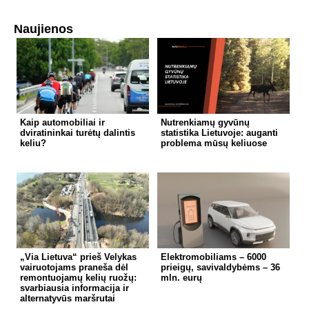
Naujienos
Kaip automobiliai ir
Nutrenkiamų gyvūnų
dviratininkai turėtų dalintis
statistika Lietuvoje: auganti
keliu?
problema mūsų keliuose
„Via Lietuva“ prieš Velykas
Elektromobiliams – 6000
vairuotojams praneša dėl
prieigų, savivaldybėms – 36
remontuojamų kelių ruožų:
mln. eurų
svarbiausia informacija ir
alternatyvūs maršrutai