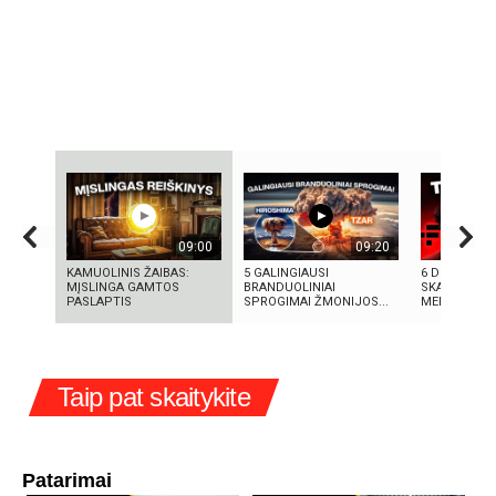
09:00
09:20
KAMUOLINIS ŽAIBAS:
5 GALINGIAUSI
6 DIDŽIAUSI
MĮSLINGA GAMTOS
BRANDUOLINIAI
SKANDALAI: 
PASLAPTIS
SPROGIMAI ŽMONIJOS...
MELAI IR MIL
Taip pat skaitykite
Patarimai