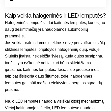
Kaip veikia halogeninės ir LED lemputės?
Halogeninės lemputės – tai kaitrinės lemputės, kurios jau
daug dešimtmečių yra naudojamos automobilių
pramonėje.
Jos veikia praleisdamos elektros srovę per volframo siūlą
stiklinės lemputės, pripildytos halogeninių dujų, viduje.
Siūlelis įkaista ir skleidžia šviesą, kurią dujos sustiprina,
todėl ji yra ryškesnė nei ta, kuri būna skleidžiama
įprastinės kaitrinės lemputės. Tačiau šio proceso metu
taip pat išsiskiria daug šilumos, todėl halogeninės
lemputės gali būti mažiau efektyvios energijos sąnaudų
prasme.
Na, o LED lemputės naudoja visiškai kitokį mechanizmą.
Vietoj kaitinamojo siūlelio, LED lemputėse naudoja