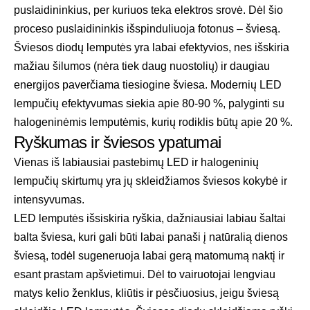
puslaidininkius, per kuriuos teka elektros srovė. Dėl šio
proceso puslaidininkis išspinduliuoja fotonus – šviesą.
Šviesos diodų lemputės yra labai efektyvios, nes išskiria
mažiau šilumos (nėra tiek daug nuostolių) ir daugiau
energijos paverčiama tiesiogine šviesa. Modernių LED
lempučių efektyvumas siekia apie 80-90 %, palyginti su
halogeninėmis lemputėmis, kurių rodiklis būtų apie 20 %.
Ryškumas ir šviesos ypatumai
Vienas iš labiausiai pastebimų LED ir halogeninių
lempučių skirtumų yra jų skleidžiamos šviesos kokybė ir
intensyvumas.
LED lemputės išsiskiria ryškia, dažniausiai labiau šaltai
balta šviesa, kuri gali būti labai panaši į natūralią dienos
šviesą, todėl sugeneruoja labai gerą matomumą naktį ir
esant prastam apšvietimui. Dėl to vairuotojai lengviau
matys kelio ženklus, kliūtis ir pėsčiuosius, jeigu šviesą