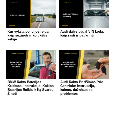
Kur vyksta policijos reidai:
Audi dalys pagal VIN kodą:
kaip sužinoti ir ko tikėtis
kaip rasti ir patikrinti
kelyje
BMW Rakto Baterijos
Audi Rakto Pririšimas Prie
Keitimas: Instrukcija, Kokios
Centrinio: instrukcija,
Baterijos Reikia Ir Ką Svarbu
kainos, dažniausios
Žinoti
problemos