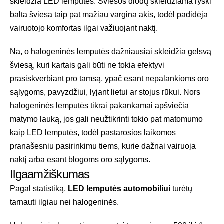
skleidžia LED lemputės. Šviesos diodų skleidžiama ryški
balta šviesa taip pat mažiau vargina akis, todėl padidėja
vairuotojo komfortas ilgai važiuojant naktį.
Na, o halogeninės lemputės dažniausiai skleidžia gelsvą
šviesą, kuri kartais gali būti ne tokia efektyvi
prasiskverbiant pro tamsą, ypač esant nepalankioms oro
sąlygoms, pavyzdžiui, lyjant lietui ar stojus rūkui. Nors
halogeninės lemputės tikrai pakankamai apšviečia
matymo lauką, jos gali neužtikrinti tokio pat matomumo
kaip LED lemputės, todėl pastarosios laikomos
pranašesniu pasirinkimu tiems, kurie dažnai vairuoja
naktį arba esant blogoms oro sąlygoms.
Ilgaamžiškumas
Pagal statistiką,
LED lemputės automobiliui
turėtų
tarnauti ilgiau nei halogeninės.