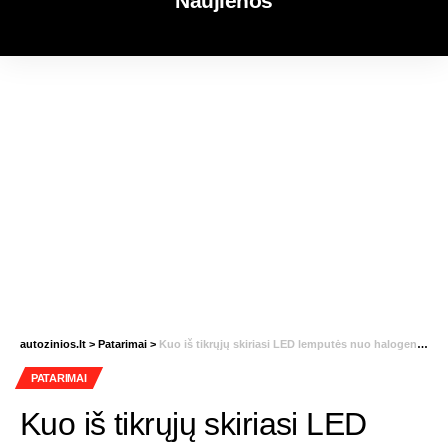
Naujienos
autozinios.lt
>
Patarimai
>
Kuo iš tikrųjų skiriasi LED lemputės nuo halogeninių – kurią pasirinkti?
PATARIMAI
Kuo iš tikrųjų skiriasi LED