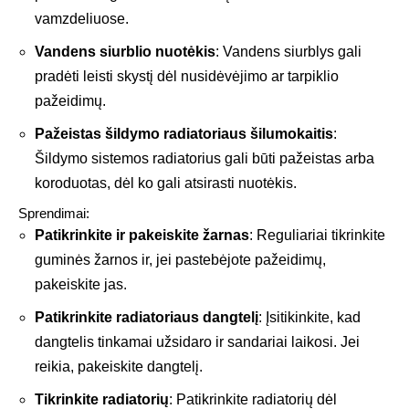
vamzdeliuose.
Vandens siurblio nuotėkis
: Vandens siurblys gali
pradėti leisti skystį dėl nusidėvėjimo ar tarpiklio
pažeidimų.
Pažeistas šildymo radiatoriaus šilumokaitis
:
Šildymo sistemos radiatorius gali būti pažeistas arba
koroduotas, dėl ko gali atsirasti nuotėkis.
Sprendimai:
Patikrinkite ir pakeiskite žarnas
: Reguliariai tikrinkite
guminės žarnos ir, jei pastebėjote pažeidimų,
pakeiskite jas.
Patikrinkite radiatoriaus dangtelį
: Įsitikinkite, kad
dangtelis tinkamai užsidaro ir sandariai laikosi. Jei
reikia, pakeiskite dangtelį.
Tikrinkite radiatorių
: Patikrinkite radiatorių dėl