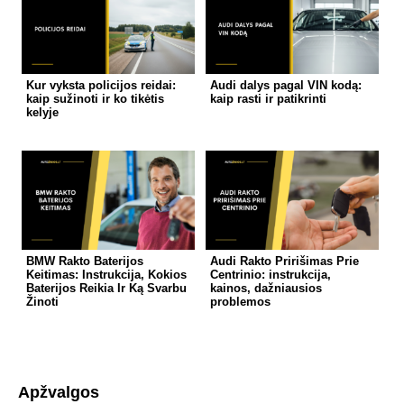
Kur vyksta policijos reidai:
Audi dalys pagal VIN kodą:
kaip sužinoti ir ko tikėtis
kaip rasti ir patikrinti
kelyje
BMW Rakto Baterijos
Audi Rakto Pririšimas Prie
Keitimas: Instrukcija, Kokios
Centrinio: instrukcija,
Baterijos Reikia Ir Ką Svarbu
kainos, dažniausios
Žinoti
problemos
Apžvalgos