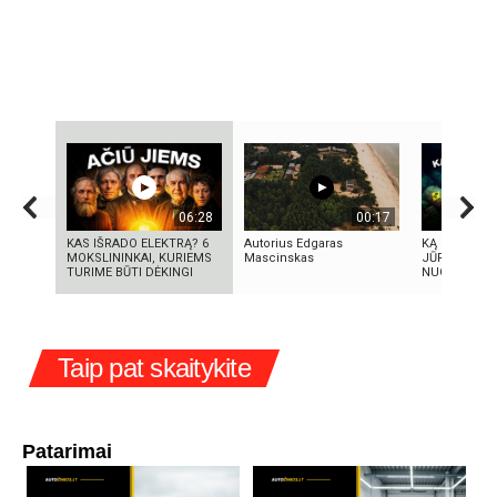
06:28
00:17
KAS IŠRADO ELEKTRĄ? 6
Autorius Edgaras
KĄ SLEPIA B
MOKSLININKAI, KURIEMS
Mascinskas
JŪRA? 5
TURIME BŪTI DĖKINGI
NUGRIMZDUS
Taip pat skaitykite
Patarimai