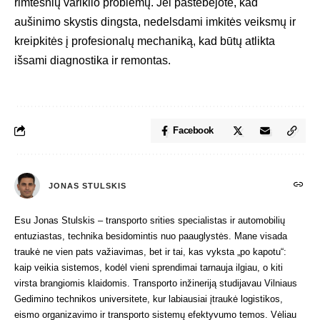
rimtesnių variklio problemų. Jei pastebėjote, kad
aušinimo skystis dingsta, nedelsdami imkitės veiksmų ir
kreipkitės į profesionalų mechaniką, kad būtų atlikta
išsami diagnostika ir remontas.
Facebook
JONAS STULSKIS
Esu Jonas Stulskis – transporto srities specialistas ir automobilių
entuziastas, technika besidomintis nuo paauglystės. Mane visada
traukė ne vien pats važiavimas, bet ir tai, kas vyksta „po kapotu“:
kaip veikia sistemos, kodėl vieni sprendimai tarnauja ilgiau, o kiti
virsta brangiomis klaidomis. Transporto inžineriją studijavau Vilniaus
Gedimino technikos universitete, kur labiausiai įtraukė logistikos,
eismo organizavimo ir transporto sistemų efektyvumo temos. Vėliau