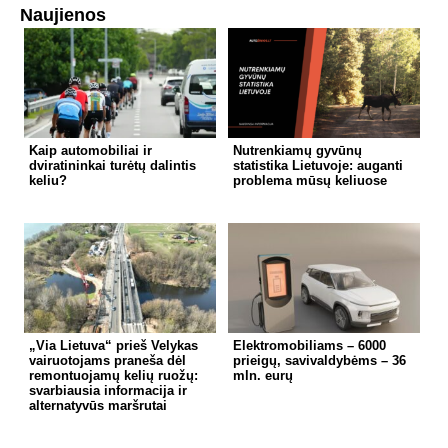
Naujienos
Kaip automobiliai ir
Nutrenkiamų gyvūnų
dviratininkai turėtų dalintis
statistika Lietuvoje: auganti
keliu?
problema mūsų keliuose
„Via Lietuva“ prieš Velykas
Elektromobiliams – 6000
vairuotojams praneša dėl
prieigų, savivaldybėms – 36
remontuojamų kelių ruožų:
mln. eurų
svarbiausia informacija ir
alternatyvūs maršrutai