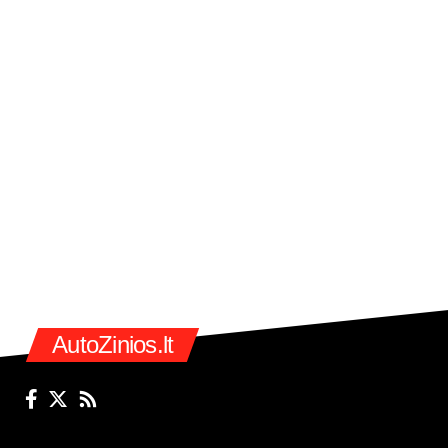
AutoZinios.lt