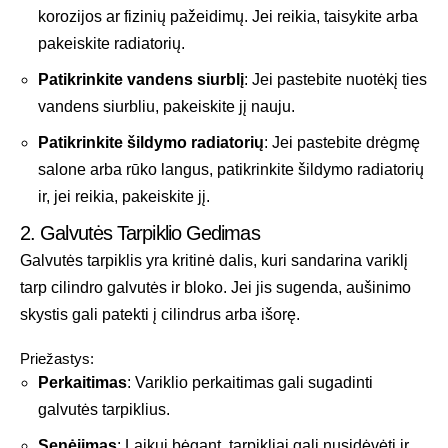
korozijos ar fizinių pažeidimų. Jei reikia, taisykite arba
pakeiskite radiatorių.
Patikrinkite vandens siurblį
: Jei pastebite nuotėkį ties
vandens siurbliu, pakeiskite jį nauju.
Patikrinkite šildymo radiatorių
: Jei pastebite drėgmę
salone arba rūko langus, patikrinkite šildymo radiatorių
ir, jei reikia, pakeiskite jį.
2. Galvutės Tarpiklio Gedimas
Galvutės tarpiklis yra kritinė dalis, kuri sandarina variklį
tarp cilindro galvutės ir bloko. Jei jis sugenda, aušinimo
skystis gali patekti į cilindrus arba išorę.
Priežastys:
Perkaitimas
: Variklio perkaitimas gali sugadinti
galvutės tarpiklius.
Senėjimas
: Laikui bėgant, tarpikliai gali nusidėvėti ir