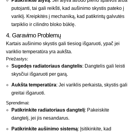
Patikrinkite alyvą
: Jei alyva atrodo pieno spalvos arba
putojanti, tai gali reikšti, kad aušinimo skystis pateko į
variklį. Kreipkitės į mechaniką, kad patikrintų galvutės
tarpiklio ir cilindro bloko būklę.
4. Garavimo Problemų
Kartais aušinimo skystis gali tiesiog išgaruoti, ypač jei
variklio temperatūra yra aukšta.
Priežastys:
Sugedęs radiatoriaus dangtelis
: Dangtelis gali leisti
skysčiui išgaruoti per garą.
Aukšta temperatūra
: Jei variklis perkaista, skystis gali
greitai išgaruoti.
Sprendimai:
Patikrinkite radiatoriaus dangtelį
: Pakeiskite
dangtelį, jei jis nesandarus.
Patikrinkite aušinimo sistemą
: Įsitikinkite, kad