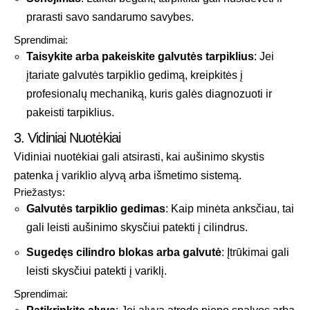
prarasti savo sandarumo savybes.
Sprendimai:
Taisykite arba pakeiskite galvutės tarpiklius
: Jei
įtariate galvutės tarpiklio gedimą, kreipkitės į
profesionalų mechaniką, kuris galės diagnozuoti ir
pakeisti tarpiklius.
3. Vidiniai Nuotėkiai
Vidiniai nuotėkiai gali atsirasti, kai aušinimo skystis
patenka į variklio alyvą arba išmetimo sistemą.
Priežastys:
Galvutės tarpiklio gedimas
: Kaip minėta anksčiau, tai
gali leisti aušinimo skysčiui patekti į cilindrus.
Sugedęs cilindro blokas arba galvutė
: Įtrūkimai gali
leisti skysčiui patekti į variklį.
Sprendimai: