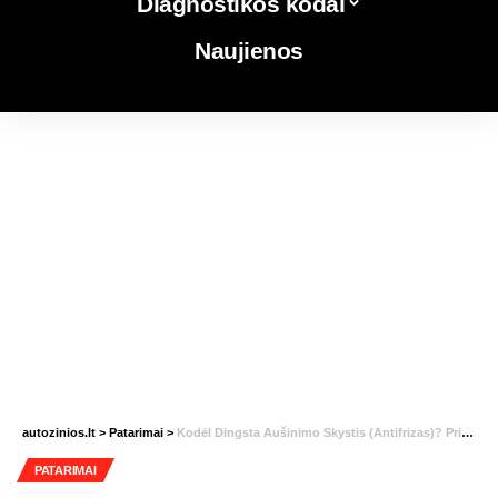
Diagnostikos kodai
Naujienos
autozinios.lt
>
Patarimai
>
Kodėl Dingsta Aušinimo Skystis (Antifrizas)? Priežastys ir Sprendimai
PATARIMAI