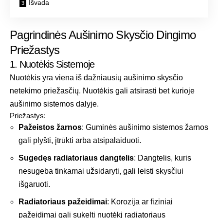
Išvada
Pagrindinės Aušinimo Skysčio Dingimo
Priežastys
1. Nuotėkis Sistemoje
Nuotėkis yra viena iš dažniausių aušinimo skysčio
netekimo priežasčių. Nuotėkis gali atsirasti bet kurioje
aušinimo sistemos dalyje.
Priežastys:
Pažeistos žarnos
: Guminės aušinimo sistemos žarnos
gali plyšti, įtrūkti arba atsipalaiduoti.
Sugedęs radiatoriaus dangtelis
: Dangtelis, kuris
nesugeba tinkamai užsidaryti, gali leisti skysčiui
išgaruoti.
Radiatoriaus pažeidimai
: Korozija ar fiziniai
pažeidimai gali sukelti nuotėkį radiatoriaus