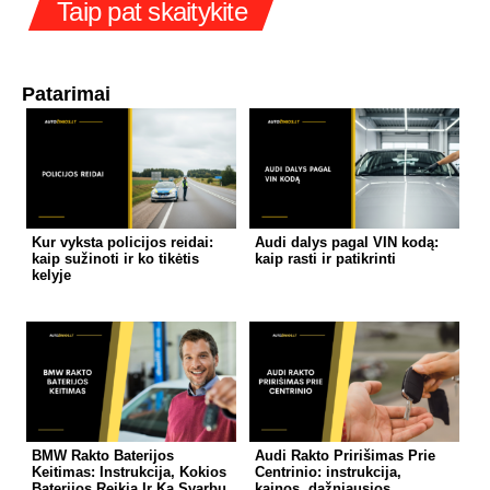
Taip pat skaitykite
Patarimai
Kur vyksta policijos reidai:
Audi dalys pagal VIN kodą:
kaip sužinoti ir ko tikėtis
kaip rasti ir patikrinti
kelyje
BMW Rakto Baterijos
Audi Rakto Pririšimas Prie
Keitimas: Instrukcija, Kokios
Centrinio: instrukcija,
Baterijos Reikia Ir Ką Svarbu
kainos, dažniausios