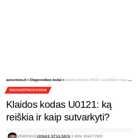
autozinios.lt
>
Diagnostikos kodai
>
Klaidos kodas U0121: ką reiškia ir kaip sutvarkyti?
DIAGNOSTIKOS KODAI
Klaidos kodas U0121: ką
reiškia ir kaip sutvarkyti?
PARENGĖ
JONAS STULSKIS
3 MIN SKAITYMO