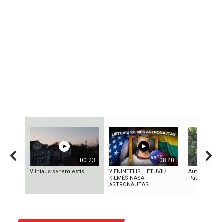
00:23
08:40
Vilniaus senamiestis
VIENINTELIS LIETUVIŲ
Autorius Kęst
KILMĖS NASA
Paškevičius
ASTRONAUTAS