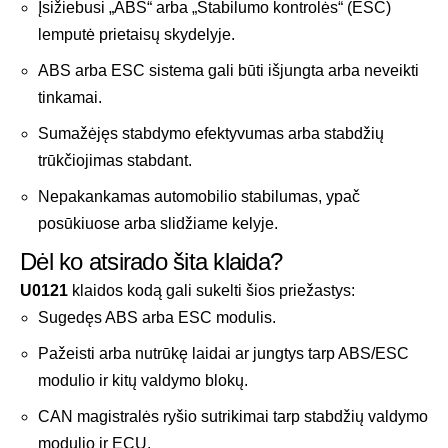
Įsižiebusi „ABS“ arba „Stabilumo kontrolės“ (ESC)
lemputė prietaisų skydelyje.
ABS arba ESC sistema gali būti išjungta arba neveikti
tinkamai.
Sumažėjęs stabdymo efektyvumas arba stabdžių
trūkčiojimas stabdant.
Nepakankamas automobilio stabilumas, ypač
posūkiuose arba slidžiame kelyje.
Dėl ko atsirado šita klaida?
U0121
klaidos kodą gali sukelti šios priežastys:
Sugedęs ABS arba ESC modulis.
Pažeisti arba nutrūkę laidai ar jungtys tarp ABS/ESC
modulio ir kitų valdymo blokų.
CAN magistralės ryšio sutrikimai tarp stabdžių valdymo
modulio ir ECU.