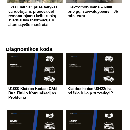
„Via Lietuva“ prieš Velykas
Elektromobiliams – 6000
vairuotojams praneša dėl
prieigų, savivaldybėms – 36
remontuojamų kelių ruožų:
mln. eurų
svarbiausia informacija ir
alternatyvūs maršrutai
Diagnostikos kodai
U1000 Klaidos Kodas: CAN-
Klaidos kodas U0422: ką
Bus Tinklo Komunikacijos
reiškia ir kaip sutvarkyti?
Problema