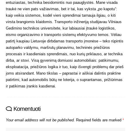
entuziastas, technika besidomintis nuo paauglystės. Mane visada
traukė ne vien pats važiavimas, bet ir tai, kas vyksta „po kapotu“:
kaip veikia sistemos, kodėl vieni sprendimai tarnauja ilgiau, o kiti
virsta brangiomis klaidomis. Transporto inžineriją studijavau Vilniaus
Gedimino technikos universitete, kur labiausiai įtraukė logistikos,
eismo organizavimo ir transporto sistemų efektyvumo temos. Vėliau
patirtį kaupiau Lietuvoje dirbdamas transporto įmonėse – teko rūpintis
autoparko valdymu, maršrutų planavimu, techninės priežiūros
procesais ir kasdieniais sprendimais, nuo kurių priklauso, ar technika
dirba, ar stovi. Visą gyvenimą domiuosi automobiliais: patikimumu,
eksploatacija, priežiūros logika ir tuo, kaip išvengti problemų dar prieš
joms atsirandant. Mano tikslas – paprastai ir aiškiai dalintis praktine
patirtimi, kad automobilis būtų ne loterija, o suprantamas, prižiūrimas
ir patikimas įrankis kasdienai.
Komentuoti
Your email address will not be published.
Required fields are marked
*