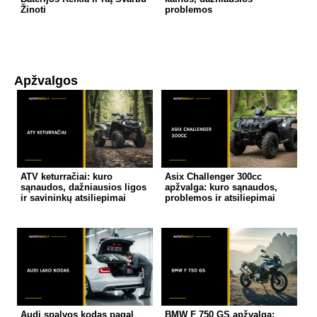
Žinoti
problemos
Apžvalgos
ATV keturračiai: kuro
Asix Challenger 300cc
sąnaudos, dažniausios ligos
apžvalga: kuro sąnaudos,
ir savininkų atsiliepimai
problemos ir atsiliepimai
Audi spalvos kodas pagal
BMW F 750 GS apžvalga: