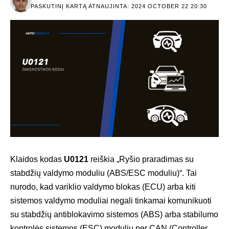
PASKUTINĮ KARTĄ ATNAUJINTA: 2024 OCTOBER 22 20:30
Klaidos kodas
U0121
reiškia „Ryšio praradimas su
stabdžių valdymo moduliu (ABS/ESC moduliu)“. Tai
nurodo, kad variklio valdymo blokas (ECU) arba kiti
sistemos valdymo moduliai negali tinkamai komunikuoti
su stabdžių antiblokavimo sistemos (ABS) arba stabilumo
kontrolės sistemos (ESC) moduliu per CAN (Controller