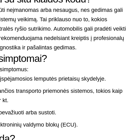
 būti neįmanomas arba nesaugus, nes gedimas gali
sistemų veikimą. Tai priklauso nuo to, kokios
lės ryšio sutrikimo. Automobilis gali pradėti veikti
l rekomenduojama nedelsiant kreiptis į profesionalų
agnostika ir pašalintas gedimas.
 simptomai?
s simptomus:
 įspėjamosios lemputės prietaisų skydelyje.
ančios transporto priemonės sistemos, tokios kaip
 kt.
evažiuoti arba sustoti.
elektroninių valdymo blokų (ECU).
ida?