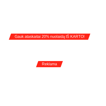
Gauk ataskaitai 20% nuolaidą IŠ KARTO!
Reklama