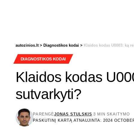
autozinios.lt
>
Diagnostikos kodai
>
Klaidos kodas U0003: ką rei
DIAGNOSTIKOS KODAI
Klaidos kodas U0003
sutvarkyti?
PARENGĖ
JONAS STULSKIS
3 MIN SKAITYMO
PASKUTINĮ KARTĄ ATNAUJINTA: 2024 OCTOBER