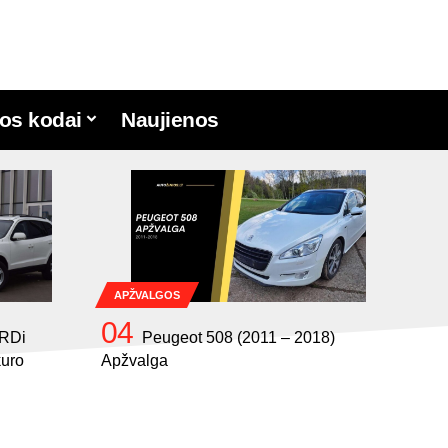
os kodai
Naujienos
APŽVALGOS
CRDi
Peugeot 508 (2011 – 2018)
kuro
Apžvalga