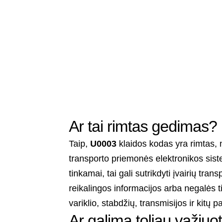
Ar tai rimtas gedimas?
Taip,
U0003
klaidos kodas yra rimtas, n
transporto priemonės elektronikos sis
tinkamai, tai gali sutrikdyti įvairių tr
reikalingos informacijos arba negalės t
variklio, stabdžių, transmisijos ir kitų 
Ar galima toliau važiuot