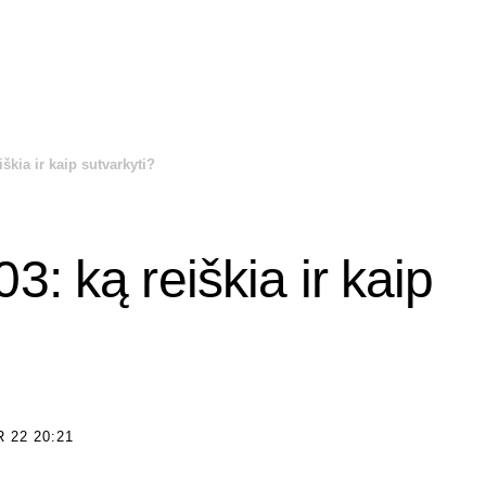
škia ir kaip sutvarkyti?
: ką reiškia ir kaip
 22 20:21