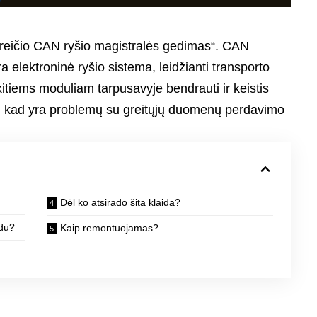
 greičio CAN ryšio magistralės gedimas“. CAN
a elektroninė ryšio sistema, leidžianti transporto
tiems moduliam tarpusavyje bendrauti ir keistis
o, kad yra problemų su greitųjų duomenų perdavimo
Dėl ko atsirado šita klaida?
odu?
Kaip remontuojamas?