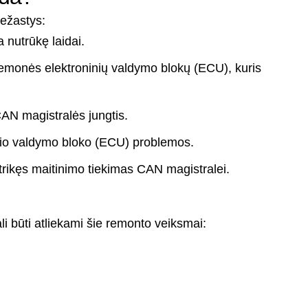
iežastys:
 nutrūkę laidai.
iemonės elektroninių valdymo blokų (ECU), kuris
AN magistralės jungtis.
nio valdymo bloko (ECU) problemos.
trikęs maitinimo tiekimas CAN magistralei.
li būti atliekami šie remonto veiksmai: