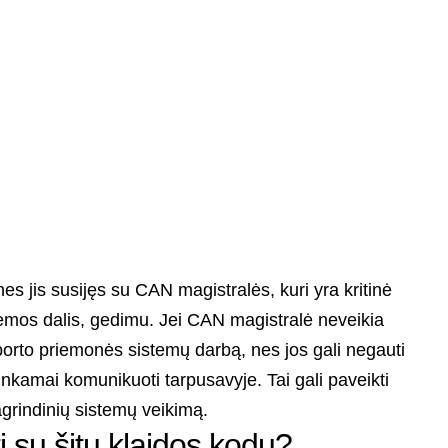
es jis susijęs su CAN magistralės, kuri yra kritinė
temos dalis, gedimu. Jei CAN magistralė neveikia
ansporto priemonės sistemų darbą, nes jos gali negauti
inkamai komunikuoti tarpusavyje. Tai gali paveikti
pagrindinių sistemų veikimą.
i su šitu klaidos kodu?