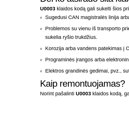
U0003
klaidos kodą gali sukelti šios pr
Sugedusi CAN magistralės linija arba
Problemos su vienu iš transporto pr
sukelia ryšio trukdžius.
Korozija arba vandens patekimas į C
Programinės įrangos arba elektroni
Elektros grandinės gedimai, pvz., su
Kaip remontuojamas?
Norint pašalinti
U0003
klaidos kodą, ga