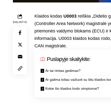
Klaidos kodas
U0003
reiškia „Didelio
DALINTIS
(Controller Area Network) magistralė yr
priemonės valdymo blokams (ECU) ir ki
informacija. U0003 klaidos kodas rod
CAN magistrale.
Puslapyje skaitykite:
Ar tai rimtas gedimas?
Ar galima toliau važiuoti su šitu klaidos k
Kokie šio klaidos kodo simptomai?