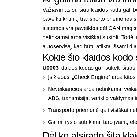
Važiavimas su šiuo klaidos kodu gali
paveikti kritinių transporto priemonės 
sistemos yra paveiktos dėl CAN magistra
netinkamai arba visiškai sustoti. Todė
autoservisą, kad būtų atlikta išsami di
Kokie šio klaidos kodo
U0003
klaidos kodas gali sukelti šiuo
Įsižiebusi „Check Engine“ arba kitos
Neveikiančios arba netinkamai veiki
ABS, transmisija, variklio valdymas ir
Transporto priemonė gali visiškai neb
Galimi ryšio sutrikimai tarp įvairių 
Dėl ko atsirado šita kla