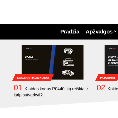
Pradžia
Apžvalgos
DIAGNOSTIKOS KODAI
PATARIMAI
Klaidos kodas P0440: ką reiškia ir
Kokie
kaip sutvarkyti?