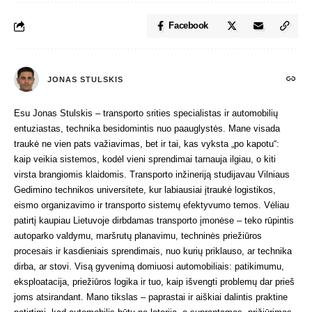
Facebook
JONAS STULSKIS
Esu Jonas Stulskis – transporto srities specialistas ir automobilių
entuziastas, technika besidomintis nuo paauglystės. Mane visada
traukė ne vien pats važiavimas, bet ir tai, kas vyksta „po kapotu“:
kaip veikia sistemos, kodėl vieni sprendimai tarnauja ilgiau, o kiti
virsta brangiomis klaidomis. Transporto inžineriją studijavau Vilniaus
Gedimino technikos universitete, kur labiausiai įtraukė logistikos,
eismo organizavimo ir transporto sistemų efektyvumo temos. Vėliau
patirtį kaupiau Lietuvoje dirbdamas transporto įmonėse – teko rūpintis
autoparko valdymu, maršrutų planavimu, techninės priežiūros
procesais ir kasdieniais sprendimais, nuo kurių priklauso, ar technika
dirba, ar stovi. Visą gyvenimą domiuosi automobiliais: patikimumu,
eksploatacija, priežiūros logika ir tuo, kaip išvengti problemų dar prieš
joms atsirandant. Mano tikslas – paprastai ir aiškiai dalintis praktine