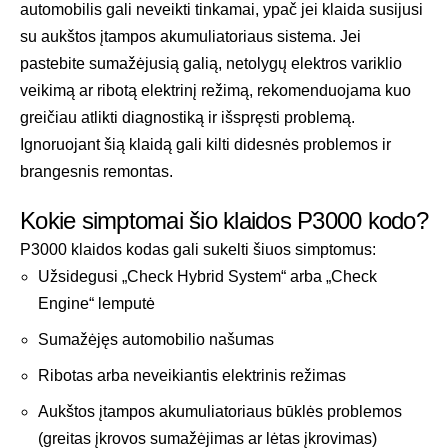
automobilis gali neveikti tinkamai, ypač jei klaida susijusi
su aukštos įtampos akumuliatoriaus sistema. Jei
pastebite sumažėjusią galią, netolygų elektros variklio
veikimą ar ribotą elektrinį režimą, rekomenduojama kuo
greičiau atlikti diagnostiką ir išspręsti problemą.
Ignoruojant šią klaidą gali kilti didesnės problemos ir
brangesnis remontas.
Kokie simptomai šio klaidos P3000 kodo?
P3000 klaidos kodas gali sukelti šiuos simptomus:
Užsidegusi „Check Hybrid System“ arba „Check
Engine“ lemputė
Sumažėjęs automobilio našumas
Ribotas arba neveikiantis elektrinis režimas
Aukštos įtampos akumuliatoriaus būklės problemos
(greitas įkrovos sumažėjimas ar lėtas įkrovimas)