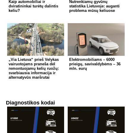
Kaip automobiliai ir
Nutrenkiamų gyvūnų
dviratininkai turėtų dalintis
statistika Lietuvoje: auganti
keliu?
problema mūsų keliuose
„Via Lietuva“ prieš Velykas
Elektromobiliams – 6000
vairuotojams praneša dėl
prieigų, savivaldybėms – 36
remontuojamų kelių ruožų:
mln. eurų
svarbiausia informacija ir
alternatyvūs maršrutai
Diagnostikos kodai