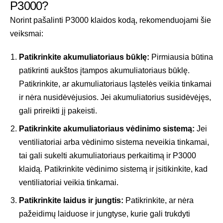
P3000?
Norint pašalinti P3000 klaidos kodą, rekomenduojami šie
veiksmai:
Patikrinkite akumuliatoriaus būklę:
Pirmiausia būtina
patikrinti aukštos įtampos akumuliatoriaus būklę.
Patikrinkite, ar akumuliatoriaus ląstelės veikia tinkamai
ir nėra nusidėvėjusios. Jei akumuliatorius susidėvėjęs,
gali prireikti jį pakeisti.
Patikrinkite akumuliatoriaus vėdinimo sistemą:
Jei
ventiliatoriai arba vėdinimo sistema neveikia tinkamai,
tai gali sukelti akumuliatoriaus perkaitimą ir P3000
klaidą. Patikrinkite vėdinimo sistemą ir įsitikinkite, kad
ventiliatoriai veikia tinkamai.
Patikrinkite laidus ir jungtis:
Patikrinkite, ar nėra
pažeidimų laiduose ir jungtyse, kurie gali trukdyti