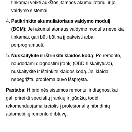
tinkamai veikti aukštos įtampos akumuliatoriui ir jo
valdymo sistemai.
Patikrinkite akumuliatoriaus valdymo modulį
(BCM):
Jei akumuliatoriaus valdymo modulis neveikia
tinkamai, gali būti būtina jį pakeisti arba
perprogramuoti.
Nuskaitykite ir ištrinkite klaidos kodą:
Po remonto,
naudodami diagnostinį įrankį (OBD-II skaitytuvą),
nuskaitykite ir ištrinkite klaidos kodą. Jei klaida
nebegrįžta, problema buvo išspręsta.
Pastaba:
Hibridinės sistemos remontui ir diagnostikai
gali prireikti specialių įrankių ir įgūdžių, todėl
rekomenduojama kreiptis į profesionalią hibridinių
automobilių remonto dirbtuvę.