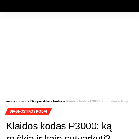
autozinios.lt
>
Diagnostikos kodai
>
Klaidos kodas P3000: ką reiškia ir kaip sutvarkyti?
DIAGNOSTIKOS KODAI
Klaidos kodas P3000: ką
reiškia ir kaip sutvarkyti?