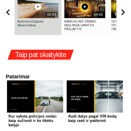
00:09
09:00
Autorius Edgaras
KAMUOLINIS ŽAIBAS:
10 FILMUOS
Mascinskas
MĮSLINGA GAMTOS
TECHNOLOGI
PASLAPTIS
TAPO REALY
Taip pat skaitykite
Patarimai
Kur vyksta policijos reidai:
Audi dalys pagal VIN kodą:
kaip sužinoti ir ko tikėtis
kaip rasti ir patikrinti
kelyje