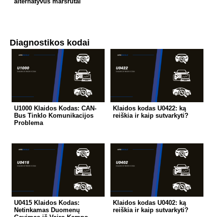
alternatyvūs maršrutai
Diagnostikos kodai
U1000 Klaidos Kodas: CAN-
Klaidos kodas U0422: ką
Bus Tinklo Komunikacijos
reiškia ir kaip sutvarkyti?
Problema
U0415 Klaidos Kodas:
Klaidos kodas U0402: ką
Netinkamas Duomenų
reiškia ir kaip sutvarkyti?