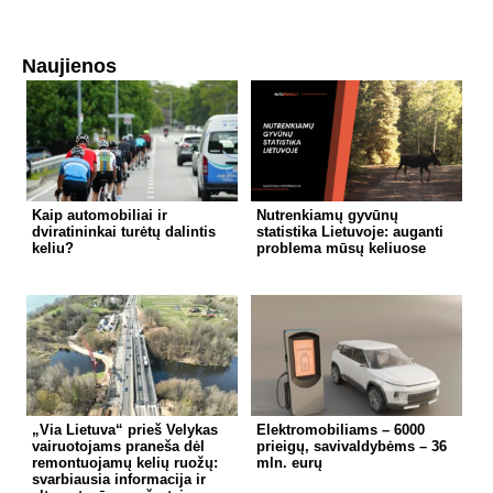
Naujienos
Kaip automobiliai ir
Nutrenkiamų gyvūnų
dviratininkai turėtų dalintis
statistika Lietuvoje: auganti
keliu?
problema mūsų keliuose
„Via Lietuva“ prieš Velykas
Elektromobiliams – 6000
vairuotojams praneša dėl
prieigų, savivaldybėms – 36
remontuojamų kelių ruožų:
mln. eurų
svarbiausia informacija ir