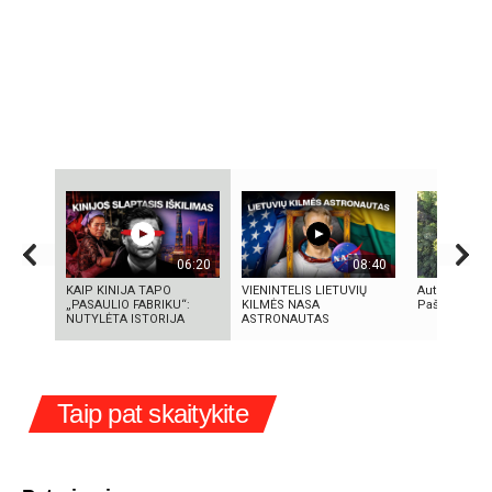
06:20
08:40
KAIP KINIJA TAPO
VIENINTELIS LIETUVIŲ
Autorius Kęst
„PASAULIO FABRIKU“:
KILMĖS NASA
Paškevičius
NUTYLĖTA ISTORIJA
ASTRONAUTAS
Taip pat skaitykite