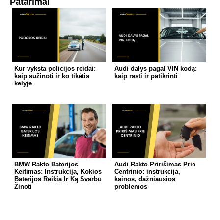
Patarimai
Kur vyksta policijos reidai:
Audi dalys pagal VIN kodą:
kaip sužinoti ir ko tikėtis
kaip rasti ir patikrinti
kelyje
BMW Rakto Baterijos
Audi Rakto Pririšimas Prie
Keitimas: Instrukcija, Kokios
Centrinio: instrukcija,
Baterijos Reikia Ir Ką Svarbu
kainos, dažniausios
Žinoti
problemos