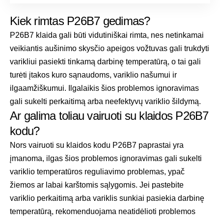
Kiek rimtas P26B7 gedimas?
P26B7 klaida gali būti vidutiniškai rimta, nes netinkamai
veikiantis aušinimo skysčio apeigos vožtuvas gali trukdyti
varikliui pasiekti tinkamą darbinę temperatūrą, o tai gali
turėti įtakos kuro sąnaudoms, variklio našumui ir
ilgaamžiškumui. Ilgalaikis šios problemos ignoravimas
gali sukelti perkaitimą arba neefektyvų variklio šildymą.
Ar galima toliau vairuoti su klaidos P26B7
kodu?
Nors vairuoti su klaidos kodu P26B7 paprastai yra
įmanoma, ilgas šios problemos ignoravimas gali sukelti
variklio temperatūros reguliavimo problemas, ypač
žiemos ar labai karštomis sąlygomis. Jei pastebite
variklio perkaitimą arba variklis sunkiai pasiekia darbinę
temperatūrą, rekomenduojama neatidėlioti problemos