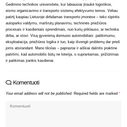
Gedimino technikos universitete, kur labiausiai įtraukė logistikos,
eismo organizavimo ir transporto sistemų efektyvumo temos. Vėliau
patirtį kaupiau Lietuvoje dirbdamas transporto įmonėse – teko rūpintis
autoparko valdymu, maršrutų planavimu, techninės priežiūros
procesais ir kasdieniais sprendimais, nuo kurių priklauso, ar technika
dirba, ar stovi. Visą gyvenimą domiuosi automobiliais: patikimumu,
eksploatacija, priežiūros logika ir tuo, kaip išvengti problemų dar prieš
joms atsirandant. Mano tikslas – paprastai ir aiškiai dalintis praktine
patirtimi, kad automobilis būtų ne loterija, o suprantamas, prižiūrimas
ir patikimas įrankis kasdienai.
Komentuoti
Your email address will not be published.
Required fields are marked
*