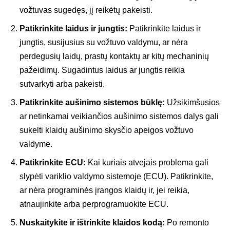
vožtuvas sugedęs, jį reikėtų pakeisti.
Patikrinkite laidus ir jungtis:
Patikrinkite laidus ir
jungtis, susijusius su vožtuvo valdymu, ar nėra
perdegusių laidų, prastų kontaktų ar kitų mechaninių
pažeidimų. Sugadintus laidus ar jungtis reikia
sutvarkyti arba pakeisti.
Patikrinkite aušinimo sistemos būklę:
Užsikimšusios
ar netinkamai veikiančios aušinimo sistemos dalys gali
sukelti klaidų aušinimo skysčio apeigos vožtuvo
valdyme.
Patikrinkite ECU:
Kai kuriais atvejais problema gali
slypėti variklio valdymo sistemoje (ECU). Patikrinkite,
ar nėra programinės įrangos klaidų ir, jei reikia,
atnaujinkite arba perprogramuokite ECU.
Nuskaitykite ir ištrinkite klaidos kodą:
Po remonto