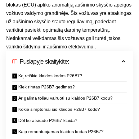
blokas (ECU) aptiko anomaliją aušinimo skysčio apeigos
vožtuvo valdymo grandinėje. Šis vožtuvas yra atsakingas
už aušinimo skysčio srauto reguliavimą, padedant
varikliui pasiekti optimalią darbinę temperatūrą.
Netinkamai veikdamas šis vožtuvas gali turėti įtakos
variklio šildymui ir aušinimo efektyvumui.
Puslapyje skaitykite:
Ką reiškia klaidos kodas P26B7?
Kiek rimtas P26B7 gedimas?
Ar galima toliau vairuoti su klaidos P26B7 kodu?
Kokie simptomai šio klaidos P26B7 kodo?
Dėl ko atsirado P26B7 klaida?
Kaip remontuojamas klaidos kodas P26B7?