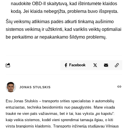
naudokite OBD-II skaitytuvą, kad ištrintumėte klaidos
kodą. Jei klaida nebegrįžta, problema buvo išspręsta.
Šių veiksmų atlikimas padės atkurti tinkamą aušinimo
sistemos veikimą ir užtikrinti, kad variklis veiktų optimaliai
be perkaitimo ar nepakankamo šildymo problemų.
Facebook
JONAS STULSKIS
Esu Jonas Stulskis – transporto srities specialistas ir automobilių
entuziastas, technika besidomintis nuo paauglystės. Mane visada
traukė ne vien pats važiavimas, bet ir tai, kas vyksta „po kapotu“:
kaip veikia sistemos, kodėl vieni sprendimai tarnauja ilgiau, o kiti
virsta brangiomis klaidomis. Transporto inžineriją studijavau Vilniaus