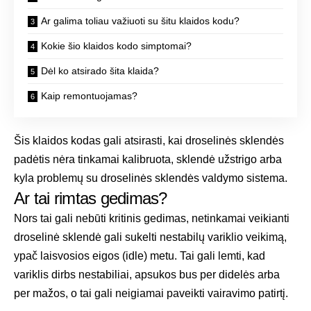
Ar galima toliau važiuoti su šitu klaidos kodu?
Kokie šio klaidos kodo simptomai?
Dėl ko atsirado šita klaida?
Kaip remontuojamas?
Šis klaidos kodas gali atsirasti, kai droselinės sklendės
padėtis nėra tinkamai kalibruota, sklendė užstrigo arba
kyla problemų su droselinės sklendės valdymo sistema.
Ar tai rimtas gedimas?
Nors tai gali nebūti kritinis gedimas, netinkamai veikianti
droselinė sklendė gali sukelti nestabilų variklio veikimą,
ypač laisvosios eigos (idle) metu. Tai gali lemti, kad
variklis dirbs nestabiliai, apsukos bus per didelės arba
per mažos, o tai gali neigiamai paveikti vairavimo patirtį.