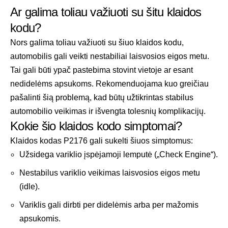
Ar galima toliau važiuoti su šitu klaidos
kodu?
Nors galima toliau važiuoti su šiuo klaidos kodu,
automobilis gali veikti nestabiliai laisvosios eigos metu.
Tai gali būti ypač pastebima stovint vietoje ar esant
nedidelėms apsukoms. Rekomenduojama kuo greičiau
pašalinti šią problemą, kad būtų užtikrintas stabilus
automobilio veikimas ir išvengta tolesnių komplikacijų.
Kokie šio klaidos kodo simptomai?
Klaidos kodas P2176 gali sukelti šiuos simptomus:
Užsidega variklio įspėjamoji lemputė („Check Engine“).
Nestabilus variklio veikimas laisvosios eigos metu
(idle).
Variklis gali dirbti per didelėmis arba per mažomis
apsukomis.