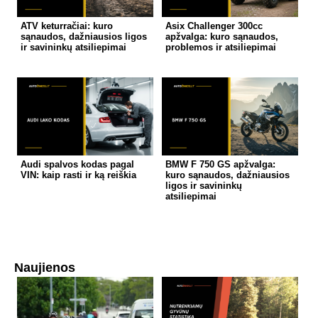
ATV keturračiai: kuro
Asix Challenger 300cc
sąnaudos, dažniausios ligos
apžvalga: kuro sąnaudos,
ir savininkų atsiliepimai
problemos ir atsiliepimai
Audi spalvos kodas pagal
BMW F 750 GS apžvalga:
VIN: kaip rasti ir ką reiškia
kuro sąnaudos, dažniausios
ligos ir savininkų
atsiliepimai
Naujienos