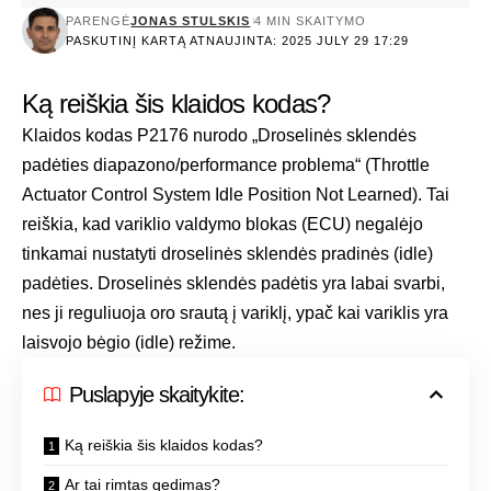
PARENGĖ
JONAS STULSKIS
4 MIN SKAITYMO
PASKUTINĮ KARTĄ ATNAUJINTA: 2025 JULY 29 17:29
Ką reiškia šis klaidos kodas?
Klaidos kodas P2176 nurodo „Droselinės sklendės
padėties diapazono/performance problema“ (Throttle
Actuator Control System Idle Position Not Learned). Tai
reiškia, kad variklio valdymo blokas (ECU) negalėjo
tinkamai nustatyti droselinės sklendės pradinės (idle)
padėties. Droselinės sklendės padėtis yra labai svarbi,
nes ji reguliuoja oro srautą į variklį, ypač kai variklis yra
laisvojo bėgio (idle) režime.
Puslapyje skaitykite:
Ką reiškia šis klaidos kodas?
Ar tai rimtas gedimas?