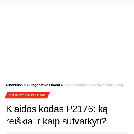
autozinios.lt
>
Diagnostikos kodai
>
Klaidos kodas P2176: ką reiškia ir kaip sutvarkyti?
DIAGNOSTIKOS KODAI
Klaidos kodas P2176: ką
reiškia ir kaip sutvarkyti?