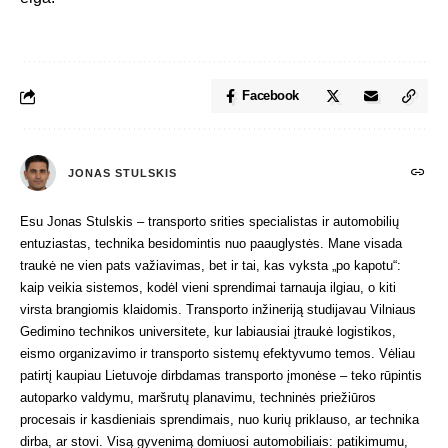
Facebook
JONAS STULSKIS
Esu Jonas Stulskis – transporto srities specialistas ir automobilių
entuziastas, technika besidomintis nuo paauglystės. Mane visada
traukė ne vien pats važiavimas, bet ir tai, kas vyksta „po kapotu“:
kaip veikia sistemos, kodėl vieni sprendimai tarnauja ilgiau, o kiti
virsta brangiomis klaidomis. Transporto inžineriją studijavau Vilniaus
Gedimino technikos universitete, kur labiausiai įtraukė logistikos,
eismo organizavimo ir transporto sistemų efektyvumo temos. Vėliau
patirtį kaupiau Lietuvoje dirbdamas transporto įmonėse – teko rūpintis
autoparko valdymu, maršrutų planavimu, techninės priežiūros
procesais ir kasdieniais sprendimais, nuo kurių priklauso, ar technika
dirba, ar stovi. Visą gyvenimą domiuosi automobiliais: patikimumu,