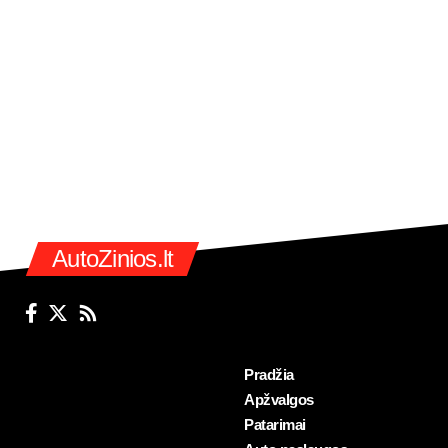
AutoZinios.lt
Pradžia
Apžvalgos
Patarimai