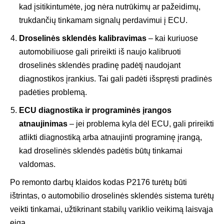
kad įsitikintumėte, jog nėra nutrūkimų ar pažeidimų,
trukdančių tinkamam signalų perdavimui į ECU.
Droselinės sklendės kalibravimas
– kai kuriuose
automobiliuose gali prireikti iš naujo kalibruoti
droselinės sklendės pradinę padėtį naudojant
diagnostikos įrankius. Tai gali padėti išspręsti pradinės
padėties problemą.
ECU diagnostika ir programinės įrangos
atnaujinimas
– jei problema kyla dėl ECU, gali prireikti
atlikti diagnostiką arba atnaujinti programinę įrangą,
kad droselinės sklendės padėtis būtų tinkamai
valdomas.
Po remonto darbų klaidos kodas P2176 turėtų būti
ištrintas, o automobilio droselinės sklendės sistema turėtų
veikti tinkamai, užtikrinant stabilų variklio veikimą laisvąja
eiga.