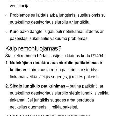
ventiliacija.
Problemos su laidais arba jungtimis, susijusiomis su
nutekėjimo detektoriaus siurbliu ar jungikliu.
Kuro bako dangtelis gali būti netinkamai uždėtas ar
pažeistas, sukeliantis vakuumo problemas.
Kaip remontuojamas?
Štai keli remonto būdai, susiję su klaidos kodu P1494:
Nutekėjimo detektoriaus siurblio patikrinimas ir
keitimas
– pirmiausia reikia patikrinti, ar siurblys
tinkamai veikia. Jei jis sugedęs, jį reikės pakeisti.
Slėgio jungiklio patikrinimas
– būtina patikrinti, ar
nutekėjimo detektoriaus siurblio slėgio jungiklis veikia
tinkamai. Jei jungiklis sugedęs arba perduoda
netikslius duomenis, jį reikia pakeisti.