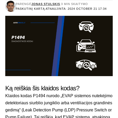
PARENGĖ
JONAS STULSKIS
3 MIN SKAITYMO
PASKUTINĮ KARTĄ ATNAUJINTA: 2024 OCTOBER 21 17:34
Ką reiškia šis klaidos kodas?
Klaidos kodas P1494 nurodo „EVAP sistemos nutekėjimo
detektoriaus siurblio jungiklio arba ventiliacijos grandinės
gedimą“ (Leak Detection Pump (LDP) Pressure Switch or
Pump Failure). Tai reiškia, kad EVAP sistema, atsakinga