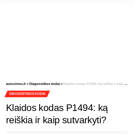
autozinios.lt
>
Diagnostikos kodai
>
Klaidos kodas P1494: ką reiškia ir kaip sutvarkyti?
DIAGNOSTIKOS KODAI
Klaidos kodas P1494: ką
reiškia ir kaip sutvarkyti?