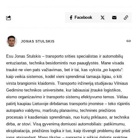
Facebook
JONAS STULSKIS
Esu Jonas Stulskis – transporto srities specialistas ir automobilių
entuziastas, technika besidomintis nuo paauglystės. Mane visada
traukė ne vien pats važiavimas, bet ir tai, kas vyksta „po kapotu“:
kaip veikia sistemos, kodėl vieni sprendimai tarnauja ilgiau, o kiti
virsta brangiomis klaidomis. Transporto inžineriją studijavau Vilniaus
Gedimino technikos universitete, kur labiausiai įtraukė logistikos,
eismo organizavimo ir transporto sistemų efektyvumo temos. Vėliau
patirtį kaupiau Lietuvoje dirbdamas transporto įmonėse – teko rūpintis
autoparko valdymu, maršrutų planavimu, techninės priežiūros
procesais ir kasdieniais sprendimais, nuo kurių priklauso, ar technika
dirba, ar stovi. Visą gyvenimą domiuosi automobiliais: patikimumu,
eksploatacija, priežiūros logika ir tuo, kaip išvengti problemų dar prieš
joms atsirandant. Mano tikslas – paprastai ir aiškiai dalintis praktine