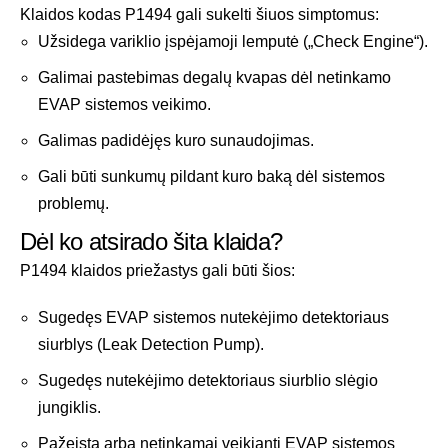
Klaidos kodas P1494 gali sukelti šiuos simptomus:
Užsidega variklio įspėjamoji lemputė („Check Engine“).
Galimai pastebimas degalų kvapas dėl netinkamo
EVAP sistemos veikimo.
Galimas padidėjęs kuro sunaudojimas.
Gali būti sunkumų pildant kuro baką dėl sistemos
problemų.
Dėl ko atsirado šita klaida?
P1494 klaidos priežastys gali būti šios:
Sugedęs EVAP sistemos nutekėjimo detektoriaus
siurblys (Leak Detection Pump).
Sugedęs nutekėjimo detektoriaus siurblio slėgio
jungiklis.
Pažeista arba netinkamai veikianti EVAP sistemos