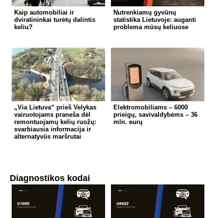
Kaip automobiliai ir
Nutrenkiamų gyvūnų
dviratininkai turėtų dalintis
statistika Lietuvoje: auganti
keliu?
problema mūsų keliuose
„Via Lietuva“ prieš Velykas
Elektromobiliams – 6000
vairuotojams praneša dėl
prieigų, savivaldybėms – 36
remontuojamų kelių ruožų:
mln. eurų
svarbiausia informacija ir
alternatyvūs maršrutai
Diagnostikos kodai