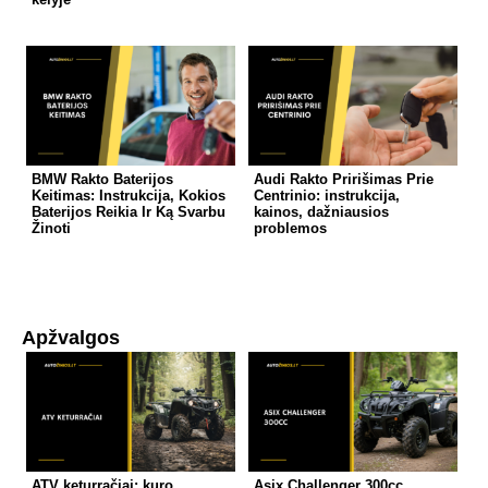
BMW Rakto Baterijos
Audi Rakto Pririšimas Prie
Keitimas: Instrukcija, Kokios
Centrinio: instrukcija,
Baterijos Reikia Ir Ką Svarbu
kainos, dažniausios
Žinoti
problemos
Apžvalgos
ATV keturračiai: kuro
Asix Challenger 300cc