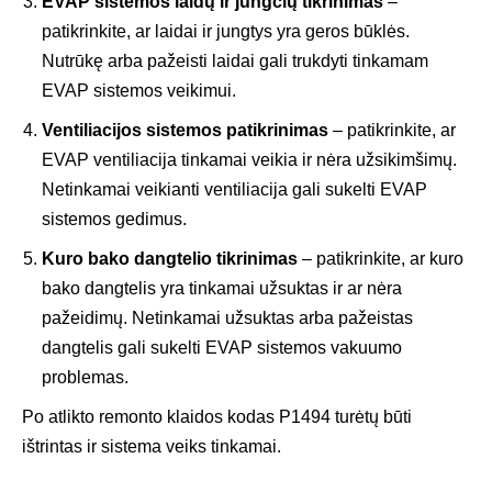
EVAP sistemos laidų ir jungčių tikrinimas
–
patikrinkite, ar laidai ir jungtys yra geros būklės.
Nutrūkę arba pažeisti laidai gali trukdyti tinkamam
EVAP sistemos veikimui.
Ventiliacijos sistemos patikrinimas
– patikrinkite, ar
EVAP ventiliacija tinkamai veikia ir nėra užsikimšimų.
Netinkamai veikianti ventiliacija gali sukelti EVAP
sistemos gedimus.
Kuro bako dangtelio tikrinimas
– patikrinkite, ar kuro
bako dangtelis yra tinkamai užsuktas ir ar nėra
pažeidimų. Netinkamai užsuktas arba pažeistas
dangtelis gali sukelti EVAP sistemos vakuumo
problemas.
Po atlikto remonto klaidos kodas P1494 turėtų būti
ištrintas ir sistema veiks tinkamai.