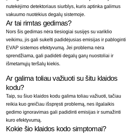
nutekėjimo detektoriaus siurblys, kuris aptinka galimus
vakuumo nuotėkius degalų sistemoje.
Ar tai rimtas gedimas?
Nors šis gedimas nėra tiesiogiai susijęs su variklio
veikimu, jis gali sukelti padidėjusias emisijas ir pabloginti
EVAP sistemos efektyvumą. Jei problema nėra
sprendžiama, gali padidėti degalų garų nuostoliai ir
išmetamųjų teršalų kiekis.
Ar galima toliau važiuoti su šitu klaidos
kodu?
Taip, su šiuo klaidos kodu galima toliau važiuoti, tačiau
reikia kuo greičiau išspręsti problemą, nes ilgalaikis
gedimo ignoravimas gali padidinti emisijas ir sumažinti
kuro efektyvumą.
Kokie šio klaidos kodo simptomai?