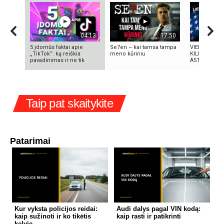
04:13
17:50
5 įdomūs faktai apie
Se7en – kai tamsa tampa
VIENINTELIS
„TikTok“: ką reiškia
meno kūriniu
KILMĖS NAS
pavadinimas ir ne tik
ASTRONAUT
Taip pat skaitykite
Patarimai
Kur vyksta policijos reidai:
Audi dalys pagal VIN kodą:
kaip sužinoti ir ko tikėtis
kaip rasti ir patikrinti
kelyje