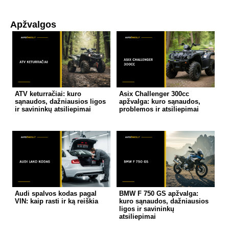
Apžvalgos
ATV keturračiai: kuro
Asix Challenger 300cc
sąnaudos, dažniausios ligos
apžvalga: kuro sąnaudos,
ir savininkų atsiliepimai
problemos ir atsiliepimai
Audi spalvos kodas pagal
BMW F 750 GS apžvalga:
VIN: kaip rasti ir ką reiškia
kuro sąnaudos, dažniausios
ligos ir savininkų
atsiliepimai