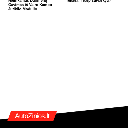
Netinkamas Duomenų
reiškia ir kaip sutvarkyti?
Gavimas iš Vairo Kampo
Jutiklio Modulio
AutoZinios.lt