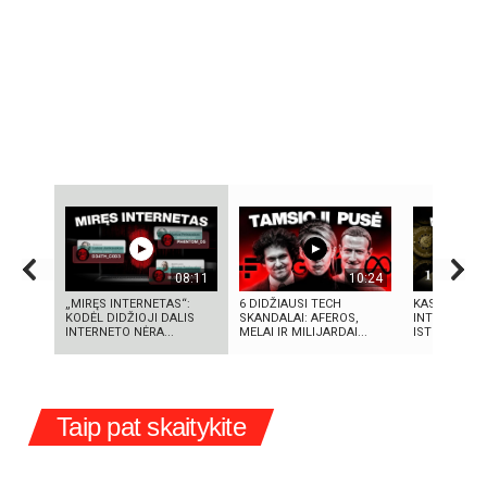
08:11
10:24
„MIRĘS INTERNETAS“:
6 DIDŽIAUSI TECH
KAS SUKŪRĖ 
KODĖL DIDŽIOJI DALIS
SKANDALAI: AFEROS,
INTELEKTĄ? 
INTERNETO NĖRA...
MELAI IR MILIJARDAI...
ISTORIJA IR 
Taip pat skaitykite