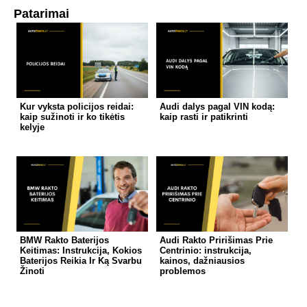
Patarimai
Kur vyksta policijos reidai:
Audi dalys pagal VIN kodą:
kaip sužinoti ir ko tikėtis
kaip rasti ir patikrinti
kelyje
BMW Rakto Baterijos
Audi Rakto Pririšimas Prie
Keitimas: Instrukcija, Kokios
Centrinio: instrukcija,
Baterijos Reikia Ir Ką Svarbu
kainos, dažniausios
Žinoti
problemos