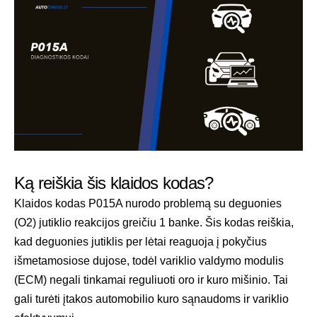
Ką reiškia šis klaidos kodas?
Klaidos kodas P015A nurodo problemą su deguonies
(O2) jutiklio reakcijos greičiu 1 banke. Šis kodas reiškia,
kad deguonies jutiklis per lėtai reaguoja į pokyčius
išmetamosiose dujose, todėl variklio valdymo modulis
(ECM) negali tinkamai reguliuoti oro ir kuro mišinio. Tai
gali turėti įtakos automobilio kuro sąnaudoms ir variklio