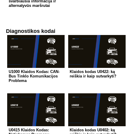
svarbiausia informacija ir
alternatyvūs maršrutai
Diagnostikos kodai
U1000 Klaidos Kodas: CAN-
Klaidos kodas U0422: ką
Bus Tinklo Komunikacijos
reiškia ir kaip sutvarkyti?
Problema
U0415 Klaidos Kodas:
Klaidos kodas U0402: ką