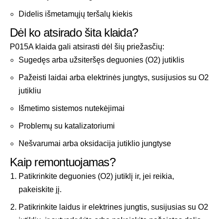
Didelis išmetamųjų teršalų kiekis
Dėl ko atsirado šita klaida?
P015A klaida gali atsirasti dėl šių priežasčių:
Sugedęs arba užsiteršęs deguonies (O2) jutiklis
Pažeisti laidai arba elektrinės jungtys, susijusios su O2
jutikliu
Išmetimo sistemos nutekėjimai
Problemų su katalizatoriumi
Nešvarumai arba oksidacija jutiklio jungtyse
Kaip remontuojamas?
Patikrinkite deguonies (O2) jutiklį ir, jei reikia,
pakeiskite jį.
Patikrinkite laidus ir elektrines jungtis, susijusias su O2