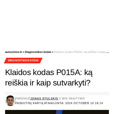
autozinios.lt
>
Diagnostikos kodai
>
Klaidos kodas P015A: ką reiškia ir kaip sutvarkyti?
DIAGNOSTIKOS KODAI
Klaidos kodas P015A: ką
reiškia ir kaip sutvarkyti?
PARENGĖ
JONAS STULSKIS
2 MIN SKAITYMO
PASKUTINĮ KARTĄ ATNAUJINTA: 2024 OCTOBER 10 18:14