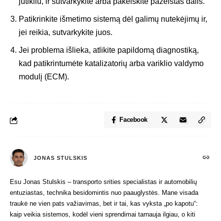
jutikliu, ir sutvarkykite arba pakeiskite pažeistas dalis.
Patikrinkite išmetimo sistemą dėl galimų nutekėjimų ir,
jei reikia, sutvarkykite juos.
Jei problema išlieka, atlikite papildomą diagnostiką,
kad patikrintumėte katalizatorių arba variklio valdymo
modulį (ECM).
Facebook
JONAS STULSKIS
Esu Jonas Stulskis – transporto srities specialistas ir automobilių
entuziastas, technika besidomintis nuo paauglystės. Mane visada
traukė ne vien pats važiavimas, bet ir tai, kas vyksta „po kapotu“:
kaip veikia sistemos, kodėl vieni sprendimai tarnauja ilgiau, o kiti