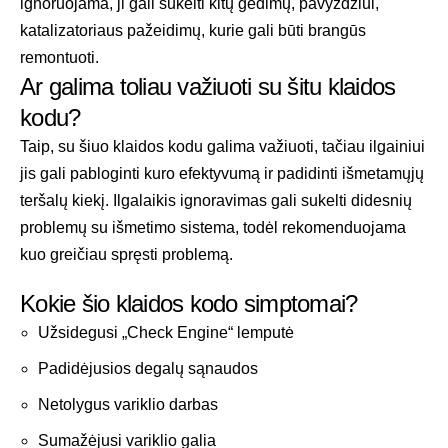
ignoruojama, ji gali sukelti kitų gedimų, pavyzdžiui,
katalizatoriaus pažeidimų, kurie gali būti brangūs
remontuoti.
Ar galima toliau važiuoti su šitu klaidos
kodu?
Taip, su šiuo klaidos kodu galima važiuoti, tačiau ilgainiui
jis gali pabloginti kuro efektyvumą ir padidinti išmetamųjų
teršalų kiekį. Ilgalaikis ignoravimas gali sukelti didesnių
problemų su išmetimo sistema, todėl rekomenduojama
kuo greičiau spręsti problemą.
Kokie šio klaidos kodo simptomai?
Užsidegusi „Check Engine“ lemputė
Padidėjusios degalų sąnaudos
Netolygus variklio darbas
Sumažėjusi variklio galia