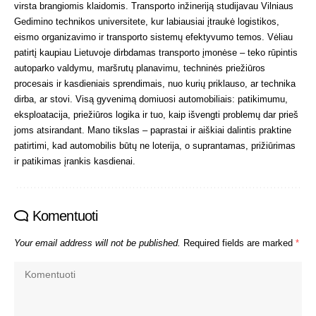
virsta brangiomis klaidomis. Transporto inžineriją studijavau Vilniaus
Gedimino technikos universitete, kur labiausiai įtraukė logistikos,
eismo organizavimo ir transporto sistemų efektyvumo temos. Vėliau
patirtį kaupiau Lietuvoje dirbdamas transporto įmonėse – teko rūpintis
autoparko valdymu, maršrutų planavimu, techninės priežiūros
procesais ir kasdieniais sprendimais, nuo kurių priklauso, ar technika
dirba, ar stovi. Visą gyvenimą domiuosi automobiliais: patikimumu,
eksploatacija, priežiūros logika ir tuo, kaip išvengti problemų dar prieš
joms atsirandant. Mano tikslas – paprastai ir aiškiai dalintis praktine
patirtimi, kad automobilis būtų ne loterija, o suprantamas, prižiūrimas
ir patikimas įrankis kasdienai.
Komentuoti
Your email address will not be published.
Required fields are marked
*