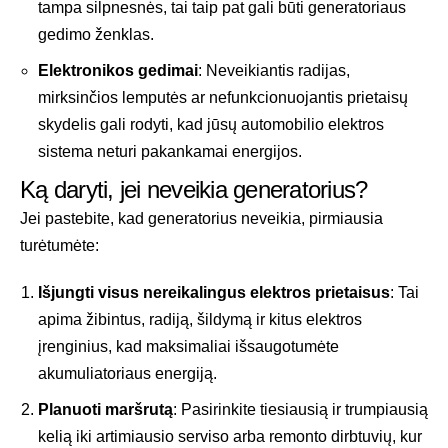
tampa silpnesnės, tai taip pat gali būti generatoriaus
gedimo ženklas.
Elektronikos gedimai
: Neveikiantis radijas,
mirksinčios lemputės ar nefunkcionuojantis prietaisų
skydelis gali rodyti, kad jūsų automobilio elektros
sistema neturi pakankamai energijos.
Ką daryti, jei neveikia generatorius?
Jei pastebite, kad generatorius neveikia, pirmiausia
turėtumėte:
Išjungti visus nereikalingus elektros prietaisus
: Tai
apima žibintus, radiją, šildymą ir kitus elektros
įrenginius, kad maksimaliai išsaugotumėte
akumuliatoriaus energiją.
Planuoti maršrutą
: Pasirinkite tiesiausią ir trumpiausią
kelią iki artimiausio serviso arba remonto dirbtuvių, kur