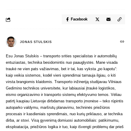
Facebook
JONAS STULSKIS
Esu Jonas Stulskis – transporto srities specialistas ir automobilių
entuziastas, technika besidomintis nuo paauglystės. Mane visada
traukė ne vien pats važiavimas, bet ir tai, kas vyksta „po kapotu“:
kaip veikia sistemos, kodėl vieni sprendimai tarnauja ilgiau, o kiti
virsta brangiomis klaidomis. Transporto inžineriją studijavau Vilniaus
Gedimino technikos universitete, kur labiausiai įtraukė logistikos,
eismo organizavimo ir transporto sistemų efektyvumo temos. Vėliau
patirtį kaupiau Lietuvoje dirbdamas transporto įmonėse – teko rūpintis
autoparko valdymu, maršrutų planavimu, techninės priežiūros
procesais ir kasdieniais sprendimais, nuo kurių priklauso, ar technika
dirba, ar stovi. Visą gyvenimą domiuosi automobiliais: patikimumu,
eksploatacija, priežiūros logika ir tuo, kaip išvengti problemų dar prieš