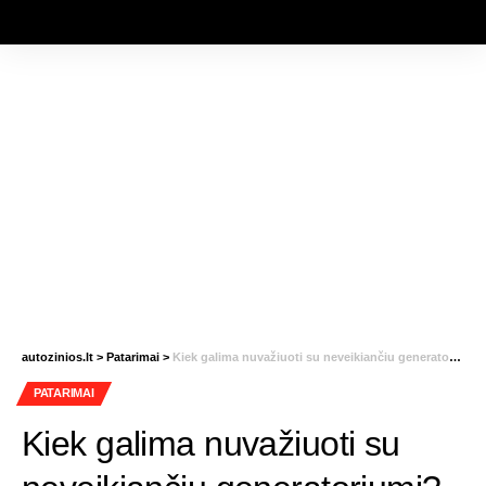
autozinios.lt
>
Patarimai
>
Kiek galima nuvažiuoti su neveikiančiu generatoriumi?
PATARIMAI
Kiek galima nuvažiuoti su