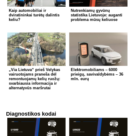
Kaip automobiliai ir
Nutrenkiamų gyvūnų
dviratininkai turėtų dalintis
statistika Lietuvoje: auganti
keliu?
problema mūsų keliuose
„Via Lietuva“ prieš Velykas
Elektromobiliams – 6000
vairuotojams praneša dėl
prieigų, savivaldybėms – 36
remontuojamų kelių ruožų:
mln. eurų
svarbiausia informacija ir
alternatyvūs maršrutai
Diagnostikos kodai