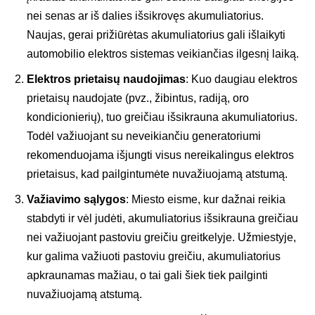
nei senas ar iš dalies išsikrovęs akumuliatorius.
Naujas, gerai prižiūrėtas akumuliatorius gali išlaikyti
automobilio elektros sistemas veikiančias ilgesnį laiką.
Elektros prietaisų naudojimas
: Kuo daugiau elektros
prietaisų naudojate (pvz., žibintus, radiją, oro
kondicionierių), tuo greičiau išsikrauna akumuliatorius.
Todėl važiuojant su neveikiančiu generatoriumi
rekomenduojama išjungti visus nereikalingus elektros
prietaisus, kad pailgintumėte nuvažiuojamą atstumą.
Važiavimo sąlygos
: Miesto eisme, kur dažnai reikia
stabdyti ir vėl judėti, akumuliatorius išsikrauna greičiau
nei važiuojant pastoviu greičiu greitkelyje. Užmiestyje,
kur galima važiuoti pastoviu greičiu, akumuliatorius
apkraunamas mažiau, o tai gali šiek tiek pailginti
nuvažiuojamą atstumą.