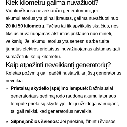
Kiek kilometrų galima nuvažiuoti?
Vidutiniškai su neveikiančiu generatoriumi, jei
akumuliatorius yra pilnai įkrautas, galima nuvažiuoti nuo
20 iki 50 kilometrų
. Tačiau tai tik apytikslis skaičius, nes
tikslus nuvažiuojamas atstumas priklauso nuo minėtų
veiksnių. Jei akumuliatorius yra senesnis arba turite
įjungtus elektros prietaisus, nuvažiuojamas atstumas gali
sumažėti iki kelių kilometrų.
Kaip atpažinti neveikiantį generatorių?
Keletas požymių gali padėti nustatyti, ar jūsų generatorius
neveikia:
Prietaisų skydelio įspėjimo lemputė
: Dažniausiai
generatoriaus gedimą rodo raudona akumuliatoriaus
lemputė prietaisų skydelyje. Jei ji užsidega vairuojant,
tai gali reikšti, kad generatorius neveikia.
Silpnėjančios šviesos
: Jei priekinių žibintų šviesos