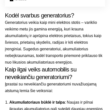
Kodėl svarbus generatorius?
Generatorius veikia kaip mini elektros stotis – variklio
veikimo metu jis gamina energiją, kuri krauna
akumuliatorių ir aprūpina elektros prietaisus, tokius kaip
šviesos, prietaisų skydelis, radijas ir kiti elektros
įrenginiai. Sugedus generatoriui, akumuliatorius
nebeįkraunamas, todėl transporto priemonė priklauso tik
nuo likusios akumuliatoriaus energijos.
Kaip ilgai veiks automobilis su
neveikiančiu generatoriumi?
Įprastai su neveikiančiu generatoriumi nuvažiuojamą
atstumą lemia šie veiksniai:
Akumuliatoriaus būklė ir talpa
: Naujas ir pilnai
įkrautas akumuliatorius gali suteikti daugiau energijos