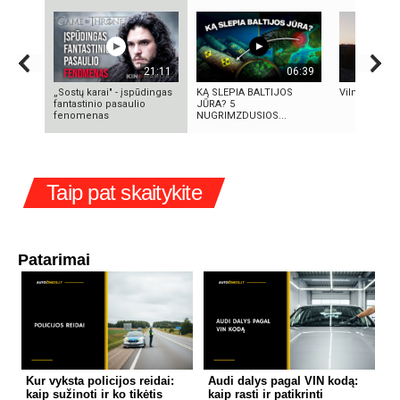
21:11
06:39
„Sostų karai" - įspūdingas
KĄ SLEPIA BALTIJOS
Vilniaus sen
fantastinio pasaulio
JŪRA? 5
fenomenas
NUGRIMZDUSIOS...
Taip pat skaitykite
Patarimai
Kur vyksta policijos reidai:
Audi dalys pagal VIN kodą:
kaip sužinoti ir ko tikėtis
kaip rasti ir patikrinti