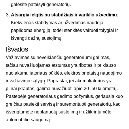
galėsite pataisyti generatorių.
Atsargiai elgtis su stabdžiais ir variklio užvedimu
:
Kiekvienas stabdymas ar užvedimas naudoja
papildomą energiją, todėl stenkitės vairuoti tolygiai ir
išvengti dažnų sustojimų.
Išvados
Važiavimas su neveikiančiu generatoriumi galimas,
tačiau nuvažiuojamas atstumas yra ribotas ir priklauso
nuo akumuliatoriaus būklės, elektros prietaisų naudojimo
ir važiavimo sąlygų. Paprastai, jei akumuliatorius yra
pilnai įkrautas, galima nuvažiuoti apie 20–50 kilometrų.
Pastebėję generatoriaus gedimo požymius, geriausia kuo
greičiau pasiekti servisą ir suremontuoti generatorių, kad
išvengtumėte neplanuotų sustojimų ir užtikrintumėte
automobilio saugumą.