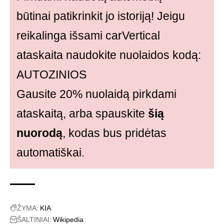
būtinai patikrinkit jo istoriją! Jeigu
reikalinga išsami carVertical
ataskaita naudokite nuolaidos kodą:
AUTOZINIOS
Gausite 20% nuolaidą pirkdami
ataskaitą, arba spauskite
šią
nuorodą
, kodas bus pridėtas
automatiškai.
ŽYMA:
KIA
ŠALTINIAI:
Wikipedia