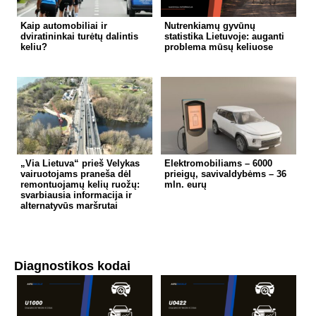
Kaip automobiliai ir
Nutrenkiamų gyvūnų
dviratininkai turėtų dalintis
statistika Lietuvoje: auganti
keliu?
problema mūsų keliuose
„Via Lietuva“ prieš Velykas
Elektromobiliams – 6000
vairuotojams praneša dėl
prieigų, savivaldybėms – 36
remontuojamų kelių ruožų:
mln. eurų
svarbiausia informacija ir
alternatyvūs maršrutai
Diagnostikos kodai