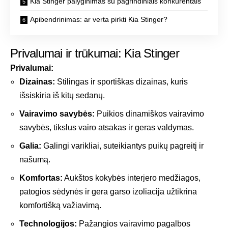
Kia Stinger palyginimas su pagrindiniais konkurentais
Apibendrinimas: ar verta pirkti Kia Stinger?
Privalumai ir trūkumai: Kia Stinger
Privalumai:
Dizainas:
Stilingas ir sportiškas dizainas, kuris
išsiskiria iš kitų sedanų.
Vairavimo savybės:
Puikios dinamiškos vairavimo
savybės, tikslus vairo atsakas ir geras valdymas.
Galia:
Galingi varikliai, suteikiantys puikų pagreitį ir
našumą.
Komfortas:
Aukštos kokybės interjero medžiagos,
patogios sėdynės ir gera garso izoliacija užtikrina
komfortišką važiavimą.
Technologijos:
Pažangios vairavimo pagalbos