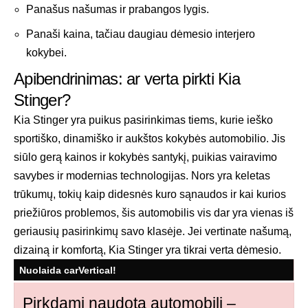
Panašus našumas ir prabangos lygis.
Panaši kaina, tačiau daugiau dėmesio interjero
kokybei.
Apibendrinimas: ar verta pirkti Kia
Stinger?
Kia Stinger yra puikus pasirinkimas tiems, kurie ieško
sportiško, dinamiško ir aukštos kokybės automobilio. Jis
siūlo gerą kainos ir kokybės santykį, puikias vairavimo
savybes ir modernias technologijas. Nors yra keletas
trūkumų, tokių kaip didesnės kuro sąnaudos ir kai kurios
priežiūros problemos, šis automobilis vis dar yra vienas iš
geriausių pasirinkimų savo klasėje. Jei vertinate našumą,
dizainą ir komfortą, Kia Stinger yra tikrai verta dėmesio.
Nuolaida carVertical!
Pirkdami naudotą automobilį –