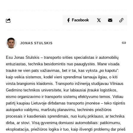
Facebook
JONAS STULSKIS
Esu Jonas Stulskis – transporto srities specialistas ir automobilių
entuziastas, technika besidomintis nuo paauglystės. Mane visada
traukė ne vien pats važiavimas, bet ir tai, kas vyksta „po kapotu“:
kaip veikia sistemos, kodėl vieni sprendimai tarnauja ilgiau, o kiti
virsta brangiomis klaidomis. Transporto inžineriją studijavau Vilniaus
Gedimino technikos universitete, kur labiausiai įtraukė logistikos,
eismo organizavimo ir transporto sistemų efektyvumo temos. Vėliau
patirtį kaupiau Lietuvoje dirbdamas transporto įmonėse – teko rūpintis
autoparko valdymu, maršrutų planavimu, techninės priežiūros
procesais ir kasdieniais sprendimais, nuo kurių priklauso, ar technika
dirba, ar stovi. Visą gyvenimą domiuosi automobiliais: patikimumu,
eksploatacija, priežiūros logika ir tuo, kaip išvengti problemų dar prieš