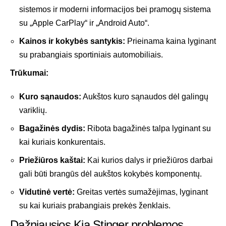
sistemos ir moderni informacijos bei pramogų sistema
su „Apple CarPlay“ ir „Android Auto“.
Kainos ir kokybės santykis:
Prieinama kaina lyginant
su prabangiais sportiniais automobiliais.
Trūkumai:
Kuro sąnaudos:
Aukštos kuro sąnaudos dėl galingų
variklių.
Bagažinės dydis:
Ribota bagažinės talpa lyginant su
kai kuriais konkurentais.
Priežiūros kaštai:
Kai kurios dalys ir priežiūros darbai
gali būti brangūs dėl aukštos kokybės komponentų.
Vidutinė vertė:
Greitas vertės sumažėjimas, lyginant
su kai kuriais prabangiais prekės ženklais.
Dažniausios Kia Stinger problemos