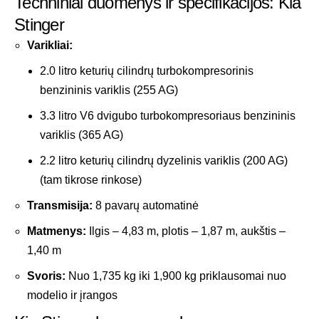
Techniniai duomenys ir specifikacijos: Kia
Stinger
Varikliai:
2.0 litro keturių cilindrų turbokompresorinis
benzininis variklis (255 AG)
3.3 litro V6 dvigubo turbokompresoriaus benzininis
variklis (365 AG)
2.2 litro keturių cilindrų dyzelinis variklis (200 AG)
(tam tikrose rinkose)
Transmisija:
8 pavarų automatinė
Matmenys:
Ilgis – 4,83 m, plotis – 1,87 m, aukštis –
1,40 m
Svoris:
Nuo 1,735 kg iki 1,900 kg priklausomai nuo
modelio ir įrangos