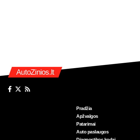
AutoZinios.lt
Pradžia
Apžvalgos
Patarimai
Auto paslaugos
Diagnostikos kodai