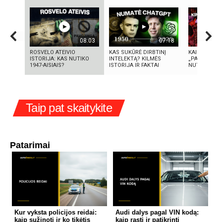
08:03
07:18
ROSVELO ATEIVIO
KAS SUKŪRĖ DIRBTINĮ
KAIP KINIJA
ISTORIJA: KAS NUTIKO
INTELEKTĄ? KILMĖS
„PASAULIO F
1947-AISIAIS?
ISTORIJA IR FAKTAI
NUTYLĖTA I
Taip pat skaitykite
Patarimai
Kur vyksta policijos reidai:
Audi dalys pagal VIN kodą:
kaip sužinoti ir ko tikėtis
kaip rasti ir patikrinti