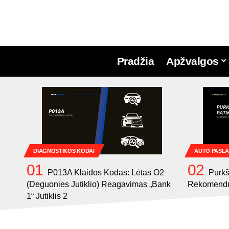
Pradžia
Apžvalgos
DIAGNOSTIKOS KODAI
AUTO PASL
P013A Klaidos Kodas: Lėtas O2
Purkš
(Deguonies Jutiklio) Reagavimas „Bank
Rekomendu
1“ Jutiklis 2