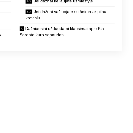
Jei dažnai keliaujate užmiestyje
Jei dažnai važiuojate su šeima ar pilnu
kroviniu
Dažniausiai užduodami klausimai apie Kia
s
Sorento kuro sąnaudas