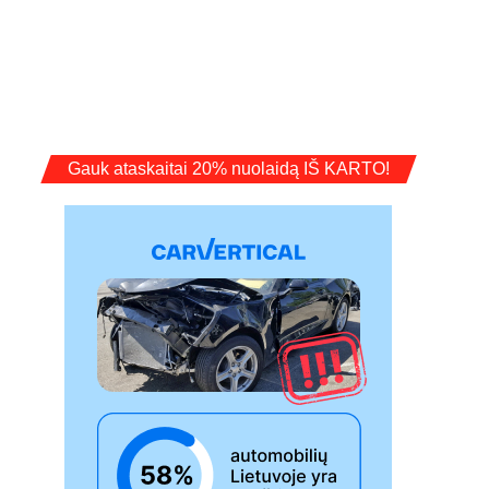
Gauk ataskaitai 20% nuolaidą IŠ KARTO!