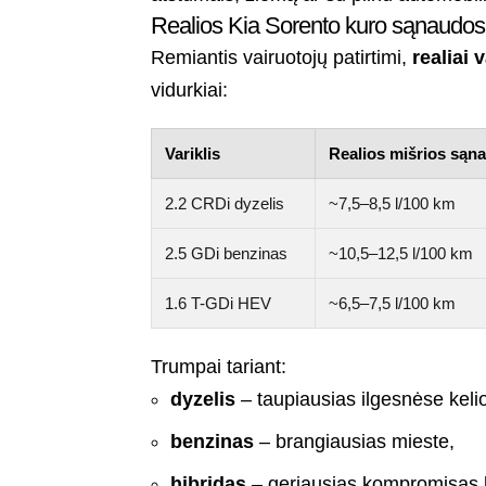
Realios Kia Sorento kuro sąnaudos 
Remiantis vairuotojų patirtimi,
realiai 
vidurkiai:
Variklis
Realios mišrios sąn
2.2 CRDi dyzelis
~7,5–8,5 l/100 km
2.5 GDi benzinas
~10,5–12,5 l/100 km
1.6 T-GDi HEV
~6,5–7,5 l/100 km
Trumpai tariant:
dyzelis
– taupiausias ilgesnėse keli
benzinas
– brangiausias mieste,
hibridas
– geriausias kompromisas 