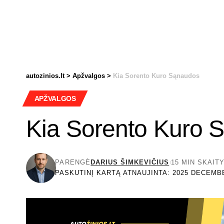
autozinios.lt
>
Apžvalgos
>
Kia Sorento Kuro Sąnaudos
APŽVALGOS
Kia Sorento Kuro 
PARENGĖ
DARIUS ŠIMKEVIČIUS
15 MIN SKAIT
PASKUTINĮ KARTĄ ATNAUJINTA: 2025 DECEMBE