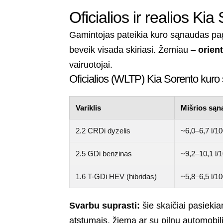
Oficialios ir realios K
Gamintojas pateikia kuro sąnaudas p
beveik visada skiriasi. Žemiau –
orient
vairuotojai.
Oficialios (WLTP) Kia Sorento kur
Variklis
Mišrios są
2.2 CRDi dyzelis
~6,0–6,7 l/1
2.5 GDi benzinas
~9,2–10,1 l/
1.6 T-GDi HEV (hibridas)
~5,8–6,5 l/1
Svarbu suprasti:
šie skaičiai pasieki
atstumais, žiemą ar su pilnu automobil