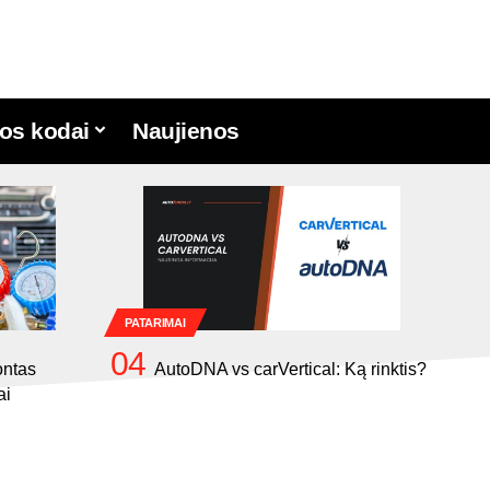
os kodai
Naujienos
PATARIMAI
ontas
AutoDNA vs carVertical: Ką rinktis?
ai