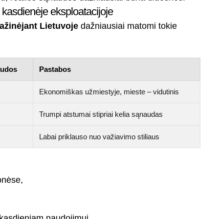
kasdienėje eksploatacijoje
važinėjant Lietuvoje
dažniausiai matomi tokie
audos
Pastabos
Ekonomiškas užmiestyje, mieste – vidutinis
Trumpi atstumai stipriai kelia sąnaudas
Labai priklauso nuo važiavimo stiliaus
onėse,
kasdieniam naudojimui.