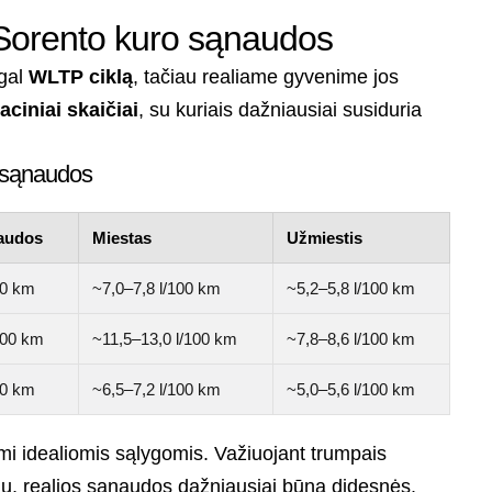
ia Sorento kuro sąnaudos
agal
WLTP ciklą
, tačiau realiame gyvenime jos
aciniai skaičiai
, su kuriais dažniausiai susiduria
o sąnaudos
naudos
Miestas
Užmiestis
00 km
~7,0–7,8 l/100 km
~5,2–5,8 l/100 km
100 km
~11,5–13,0 l/100 km
~7,8–8,6 l/100 km
00 km
~6,5–7,2 l/100 km
~5,0–5,6 l/100 km
ami idealiomis sąlygomis. Važiuojant trumpais
iu, realios sąnaudos dažniausiai būna didesnės.