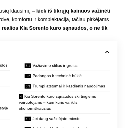
ausių klausimų –
kiek iš tikrųjų kainuos važinėti
erdve, komfortu ir komplektacija, tačiau pirkėjams
 realios Kia Sorento kuro sąnaudos, o ne tik
audos
Važiavimo stilius ir greitis
Padangos ir techninė būklė
Trumpi atstumai ir kasdienis naudojimas
Kia Sorento kuro sąnaudos skirtingiems
vairuotojams – kam kuris variklis
styje
ekonomiškiausias
Jei daug važinėjate mieste