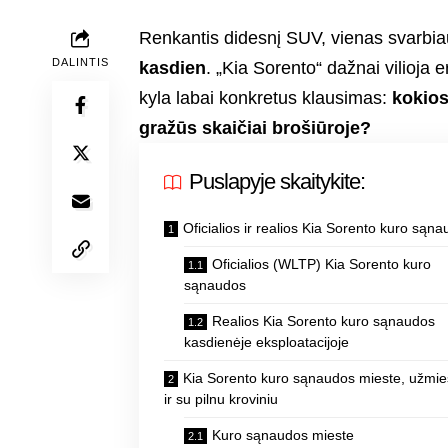
Renkantis didesnį SUV, vienas svarbi
DALINTIS
kasdien
. „Kia Sorento“ dažnai vilioja 
kyla labai konkretus klausimas:
kokios
gražūs skaičiai brošiūroje?
Puslapyje skaitykite:
Oficialios ir realios Kia Sorento kuro sąn
Oficialios (WLTP) Kia Sorento kuro
sąnaudos
Realios Kia Sorento kuro sąnaudos
kasdienėje eksploatacijoje
Kia Sorento kuro sąnaudos mieste, užmie
ir su pilnu kroviniu
Kuro sąnaudos mieste