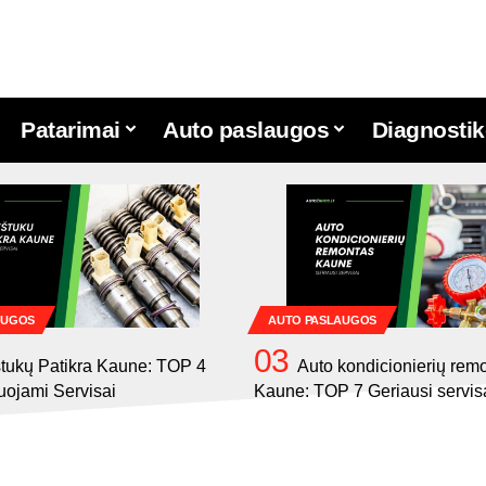
Patarimai
Auto paslaugos
Diagnostik
AUGOS
AUTO PASLAUGOS
tukų Patikra Kaune: TOP 4
Auto kondicionierių rem
ojami Servisai
Kaune: TOP 7 Geriausi servis