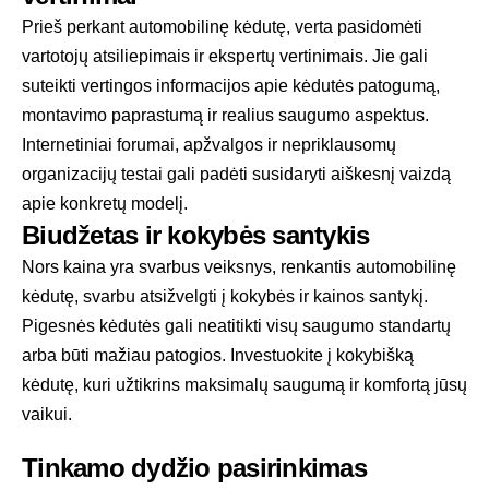
Prieš perkant automobilinę kėdutę, verta pasidomėti
vartotojų atsiliepimais ir ekspertų vertinimais. Jie gali
suteikti vertingos informacijos apie kėdutės patogumą,
montavimo paprastumą ir realius saugumo aspektus.
Internetiniai forumai, apžvalgos ir nepriklausomų
organizacijų testai gali padėti susidaryti aiškesnį vaizdą
apie konkretų modelį.
Biudžetas ir kokybės santykis
Nors kaina yra svarbus veiksnys, renkantis automobilinę
kėdutę, svarbu atsižvelgti į kokybės ir kainos santykį.
Pigesnės kėdutės gali neatitikti visų saugumo standartų
arba būti mažiau patogios. Investuokite į kokybišką
kėdutę, kuri užtikrins maksimalų saugumą ir komfortą jūsų
vaikui.
Tinkamo dydžio pasirinkimas