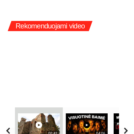
Rekomenduojami video
00:43
04:06