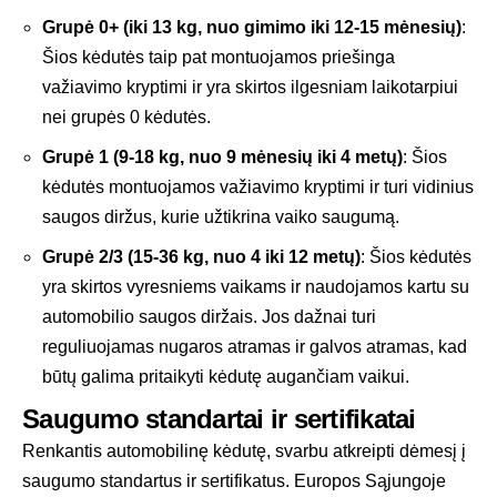
Grupė 0+ (iki 13 kg, nuo gimimo iki 12-15 mėnesių)
:
Šios kėdutės taip pat montuojamos priešinga
važiavimo kryptimi ir yra skirtos ilgesniam laikotarpiui
nei grupės 0 kėdutės.
Grupė 1 (9-18 kg, nuo 9 mėnesių iki 4 metų)
: Šios
kėdutės montuojamos važiavimo kryptimi ir turi vidinius
saugos diržus, kurie užtikrina vaiko saugumą.
Grupė 2/3 (15-36 kg, nuo 4 iki 12 metų)
: Šios kėdutės
yra skirtos vyresniems vaikams ir naudojamos kartu su
automobilio saugos diržais. Jos dažnai turi
reguliuojamas nugaros atramas ir galvos atramas, kad
būtų galima pritaikyti kėdutę augančiam vaikui.
Saugumo standartai ir sertifikatai
Renkantis
automobilinę kėdutę
, svarbu atkreipti dėmesį į
saugumo standartus ir sertifikatus. Europos Sąjungoje