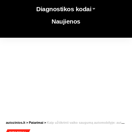
Diagnostikos kodai
Naujienos
autozinios.lt
>
Patarimai
>
Kaip užtikrinti vaiko saugumą automobilyje: automobilinės kėdutės pasirinkimas