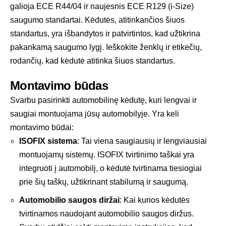
galioja ECE R44/04 ir naujesnis ECE R129 (i-Size)
saugumo standartai. Kėdutės, atitinkančios šiuos
standartus, yra išbandytos ir patvirtintos, kad užtikrina
pakankamą saugumo lygį. Ieškokite ženklų ir etikečių,
rodančių, kad kėdutė atitinka šiuos standartus.
Montavimo būdas
Svarbu pasirinkti automobilinę kėdutę, kuri lengvai ir
saugiai montuojama jūsų automobilyje. Yra keli
montavimo būdai:
ISOFIX sistema
: Tai viena saugiausių ir lengviausiai
montuojamų sistemų.
ISOFIX
tvirtinimo taškai yra
integruoti į automobilį, o kėdutė tvirtinama tiesiogiai
prie šių taškų, užtikrinant stabilumą ir saugumą.
Automobilio saugos diržai
: Kai kurios kėdutės
tvirtinamos naudojant automobilio saugos diržus.