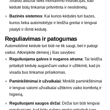
Svarbu atidžiai sekti montavimo instrukcijas, kad
kėdutė būtų tinkamai pritvirtinta ir neslidinėtų.
Bazinės sistemos
: Kai kurios kėdutės turi bazes,
kurios lieka automobilyje ir leidžia greitai ir lengvai
įstatyti ir išimti kėdutę.
Reguliavimas ir patogumas
Automobilinė kėdutė turi būti ne tik saugi, bet ir patogi
vaikui. Atkreipkite dėmesį į šias savybes:
Reguliuojama galvos ir nugaros atrama
: Tai leidžia
pritaikyti kėdutę augančiam vaikui ir užtikrinti, kad jis
visada bus tinkamai prilaikomas.
Paminkštinimai ir užvalkalai
: Minkšti paminkštinimai
ir lengvai valomi užvalkalai užtikrins vaiko komfortą ir
higieną.
Reguliuojami saugos diržai
: Diržai turi būti lengvai
reguliuojami, kad būtų galima greitai pritaikyti juos