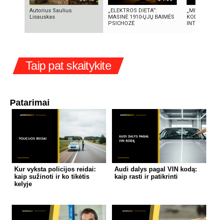
Autorius Saulius
„ELEKTROS DIETA“:
„MIRĘS INTE
Lisauskas
MASINĖ 1910-ŲJŲ BAIMĖS
KODĖL DIDŽI
PSICHOZĖ
INTERNETO N
Taip pat skaitykite
Patarimai
Kur vyksta policijos reidai:
Audi dalys pagal VIN kodą:
kaip sužinoti ir ko tikėtis
kaip rasti ir patikrinti
kelyje