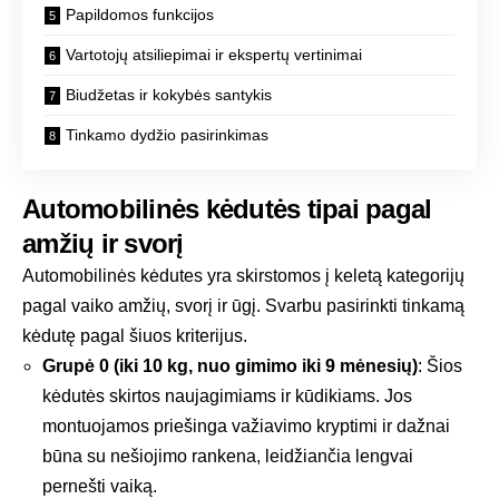
Papildomos funkcijos
Vartotojų atsiliepimai ir ekspertų vertinimai
Biudžetas ir kokybės santykis
Tinkamo dydžio pasirinkimas
Automobilinės kėdutės tipai pagal
amžių ir svorį
Automobilinės kėdutes yra skirstomos į keletą kategorijų
pagal vaiko amžių, svorį ir ūgį. Svarbu pasirinkti tinkamą
kėdutę pagal šiuos kriterijus.
Grupė 0 (iki 10 kg, nuo gimimo iki 9 mėnesių)
: Šios
kėdutės skirtos naujagimiams ir kūdikiams. Jos
montuojamos priešinga važiavimo kryptimi ir dažnai
būna su nešiojimo rankena, leidžiančia lengvai
pernešti vaiką.