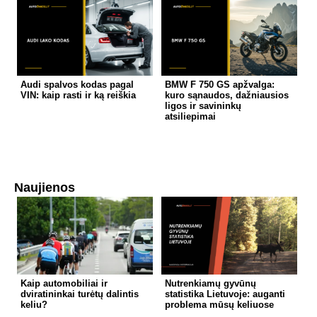
Audi spalvos kodas pagal
BMW F 750 GS apžvalga:
VIN: kaip rasti ir ką reiškia
kuro sąnaudos, dažniausios
ligos ir savininkų
atsiliepimai
Naujienos
Kaip automobiliai ir
Nutrenkiamų gyvūnų
dviratininkai turėtų dalintis
statistika Lietuvoje: auganti
keliu?
problema mūsų keliuose