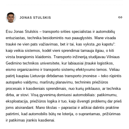
JONAS STULSKIS
Esu Jonas Stulskis – transporto srities specialistas ir automobilių
entuziastas, technika besidomintis nuo paauglystės. Mane visada
traukė ne vien pats važiavimas, bet ir tai, kas vyksta „po kapotu“:
kaip veikia sistemos, kodėl vieni sprendimai tarnauja ilgiau, o kiti
virsta brangiomis klaidomis. Transporto inžineriją studijavau Vilniaus
Gedimino technikos universitete, kur labiausiai įtraukė logistikos,
eismo organizavimo ir transporto sistemų efektyvumo temos. Vėliau
patirtį kaupiau Lietuvoje dirbdamas transporto įmonėse – teko rūpintis
autoparko valdymu, maršrutų planavimu, techninės priežiūros
procesais ir kasdieniais sprendimais, nuo kurių priklauso, ar technika
dirba, ar stovi. Visą gyvenimą domiuosi automobiliais: patikimumu,
eksploatacija, priežiūros logika ir tuo, kaip išvengti problemų dar prieš
joms atsirandant. Mano tikslas – paprastai ir aiškiai dalintis praktine
patirtimi, kad automobilis būtų ne loterija, o suprantamas, prižiūrimas
ir patikimas įrankis kasdienai.