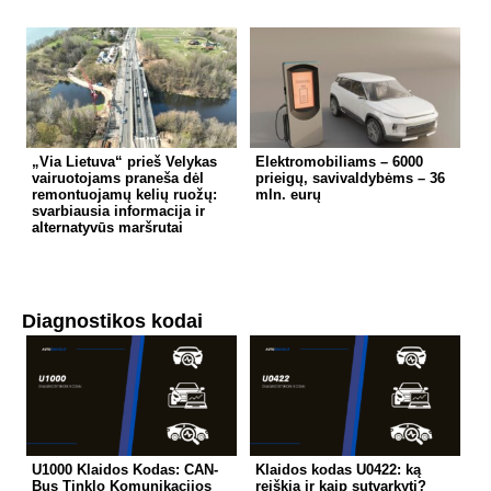
„Via Lietuva“ prieš Velykas
Elektromobiliams – 6000
vairuotojams praneša dėl
prieigų, savivaldybėms – 36
remontuojamų kelių ruožų:
mln. eurų
svarbiausia informacija ir
alternatyvūs maršrutai
Diagnostikos kodai
U1000 Klaidos Kodas: CAN-
Klaidos kodas U0422: ką
Bus Tinklo Komunikacijos
reiškia ir kaip sutvarkyti?