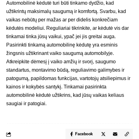
Automobilinė kėdutė turi būti tinkamo dydžio, kad
užtikrintų maksimalų saugumą ir komfortą. Svarbu, kad
vaikas nebūtų per mažas ar per didelis konkrečiam
kėdutės modeliui. Reguliariai tikrinkite, ar kėdutė vis dar
tinkamai tinka jūsų vaikui, ypač jei jis greitai auga.
Pasirinkti tinkamą automobilinę kėdutę yra esminis
žingsnis užtikrinant vaiko saugumą automobilyje.
Atkreipkite dėmesį į vaiko amžių ir svorį, saugumo
standartus, montavimo būdą, reguliavimo galimybes ir
patogumą, papildomas funkcijas, vartotojų atsiliepimus ir
kainos ir kokybės santykį. Tinkamai pasirinkta
automobilinė kėdutė užtikrins, kad jūsų vaikas keliaus
saugiai ir patogiai.
Facebook