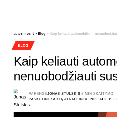
autozinios.lt
>
Blog
>
Kaip keliauti automobiliu ir nenuobodžia
BLOG
Kaip keliauti automo
nenuobodžiauti su
PARENGĖ
JONAS STULSKIS
5 MIN SKAITYMO
PASKUTINĮ KARTĄ ATNAUJINTA: 2025 AUGUST 6