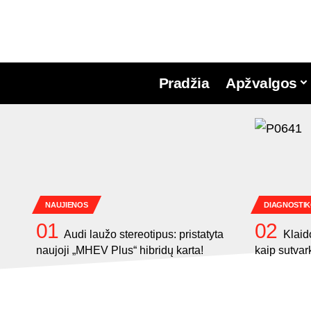
Pradžia
Apžvalgos
NAUJIENOS
DIAGNOSTIK
Audi laužo stereotipus: pristatyta
Klaid
naujoji „MHEV Plus“ hibridų karta!
kaip sutvar