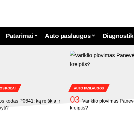
Patarimai
Auto paslaugos
Diagnostik
OS KODAI
AUTO PASLAUGOS
os kodas P0641: ką reiškia ir
Variklio plovimas Panev
kyti?
kreiptis?