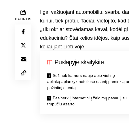
Ilgai važiuojant automobiliu, svarbu da
DALINTIS
kūnui, tiek protui. Tačiau vietoj to, k
„TikTok“ ar stovėdamas kavai, kodėl gi
edukaciniu? Štai kelios idėjos, kaip sus
keliaujant Lietuvoje.
Puslapyje skaitykite:
Sužinok ką nors naujo apie vietinę
aplinką:aplankyk netoliese esantį paminklą a
pažintinį stendą
Pasinerk į internetinių žaidimų pasaulį su
trupučiu azarto