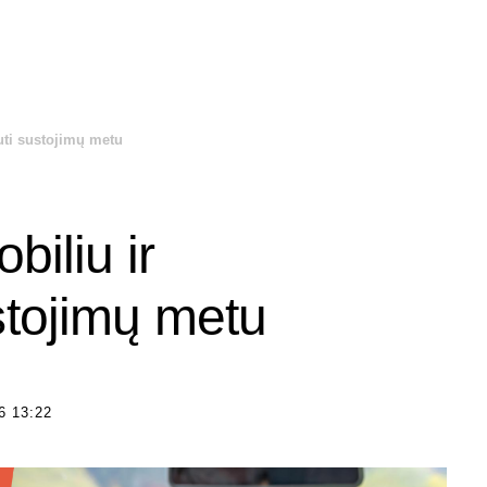
uti sustojimų metu
biliu ir
stojimų metu
 13:22