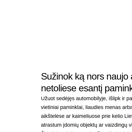
Sužinok ką nors naujo a
netoliese esantį pamink
Užuot sedėjęs automobilyje, išlipk ir 
vietiniai paminklai, liaudies menas arba
aikštelėse ar kaimeliuose prie kelio Li
atrastum įdomių objektų ar vaizdingų v