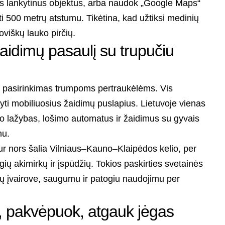
nius lankytinus objektus, arba naudok „Google Maps“
 500 metrų atstumu. Tikėtina, kad užtiksi medinių
oviškų lauko pirčių.
žaidimų pasaulį su trupučiu
us pasirinkimas trumpoms pertraukėlėms. Vis
yti mobiliuosius žaidimų puslapius. Lietuvoje vienas
rto lažybas, lošimo automatus ir žaidimus su gyvais
nu.
kur nors šalia Vilniaus–Kauno–Klaipėdos kelio, per
ų akimirkų ir įspūdžių. Tokios paskirties svetainės
imų įvairove, saugumu ir patogiu naudojimu per
sk, pakvėpuok, atgauk jėgas