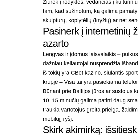
Žiūrėk į rodykles, vedančias į kultūri
tam, kad sužinotum, ką galima pamatyti
skulpturų, koplytėlių (kryžių) ar net sen
Pasinerk į internetinių 
azarto
Lengvas ir įdomus laisvalaikis – puik
dažniau keliautojai nusprendžia išband
iš tokių yra
CBet kazino
, siūlantis spo
krupjė – Visa tai yra pasiekiama telefo
Būnant prie Baltijos jūros ar sustojus 
10–15 minučių galima patirti daug smagi
traukia vartotojus greita prieiga, žaid
mobilųjį ryšį.
Skirk akimirką: išsitie