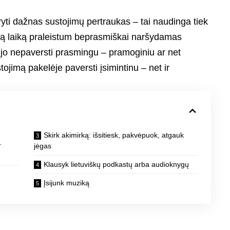
ryti dažnas sustojimų pertraukas – tai naudinga tiek
ad tą laiką praleistum beprasmiškai naršydamas
 jo nepaversti prasmingu – pramoginiu ar net
tojimą pakelėje paversti įsimintinu – net ir
Skirk akimirką: išsitiesk, pakvėpuok, atgauk
r
jėgas
Klausyk lietuviškų podkastų arba audioknygų
Įsijunk muziką