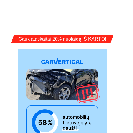
Gauk ataskaitai 20% nuolaidą IŠ KARTO!