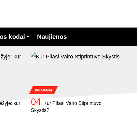
os kodai
Naujienos
PATARIMAI
ėžyje: kur
Kur Pilasi Vairo Stiprintuvo
Skystis?