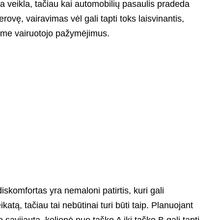
ša veikla, tačiau kai automobilių pasaulis pradeda
erovę, vairavimas vėl gali tapti toks laisvinantis,
vome vairuotojo pažymėjimus.
iskomfortas yra nemaloni patirtis, kuri gali
katą, tačiau tai nebūtinai turi būti taip. Planuojant