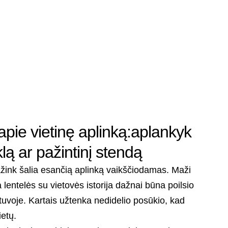
pie vietinę aplinką:aplankyk
lą ar pažintinį stendą
pažink šalia esančią aplinką vaikščiodamas. Maži
 lentelės su vietovės istorija dažnai būna poilsio
etuvoje. Kartais užtenka nedidelio posūkio, kad
ietų.