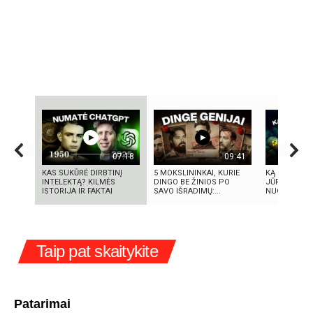
07:18
09:41
KAS SUKŪRĖ DIRBTINĮ
5 MOKSLININKAI, KURIE
KĄ SLEPIA B
INTELEKTĄ? KILMĖS
DINGO BE ŽINIOS PO
JŪRA? 5
ISTORIJA IR FAKTAI
SAVO IŠRADIMŲ:...
NUGRIMZDUS
Taip pat skaitykite
Patarimai