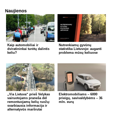
Naujienos
Kaip automobiliai ir
Nutrenkiamų gyvūnų
dviratininkai turėtų dalintis
statistika Lietuvoje: auganti
keliu?
problema mūsų keliuose
„Via Lietuva“ prieš Velykas
Elektromobiliams – 6000
vairuotojams praneša dėl
prieigų, savivaldybėms – 36
remontuojamų kelių ruožų:
mln. eurų
svarbiausia informacija ir
alternatyvūs maršrutai