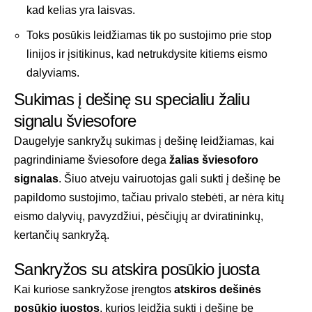
kad kelias yra laisvas.
Toks posūkis leidžiamas tik po sustojimo prie stop
linijos ir įsitikinus, kad netrukdysite kitiems eismo
dalyviams.
Sukimas į dešinę su specialiu žaliu
signalu šviesofore
Daugelyje sankryžų sukimas į dešinę leidžiamas, kai
pagrindiniame šviesofore dega
žalias šviesoforo
signalas
. Šiuo atveju vairuotojas gali sukti į dešinę be
papildomo sustojimo, tačiau privalo stebėti, ar nėra kitų
eismo dalyvių, pavyzdžiui, pėsčiųjų ar dviratininkų,
kertančių sankryžą.
Sankryžos su atskira posūkio juosta
Kai kuriose sankryžose įrengtos
atskiros dešinės
posūkio juostos
, kurios leidžia sukti į dešinę be