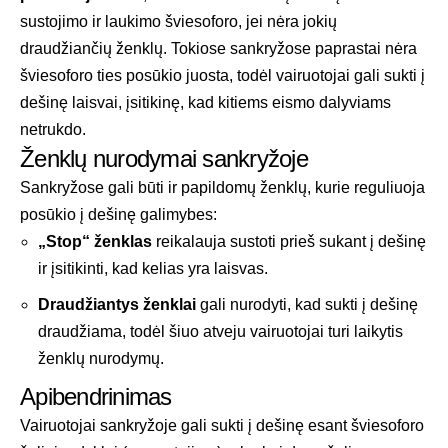
sustojimo ir laukimo šviesoforo, jei nėra jokių
draudžiančių ženklų. Tokiose sankryžose paprastai nėra
šviesoforo ties posūkio juosta, todėl vairuotojai gali sukti į
dešinę laisvai, įsitikinę, kad kitiems eismo dalyviams
netrukdo.
Ženklų nurodymai sankryžoje
Sankryžose gali būti ir papildomų ženklų, kurie reguliuoja
posūkio į dešinę galimybes:
„Stop“ ženklas
reikalauja sustoti prieš sukant į dešinę
ir įsitikinti, kad kelias yra laisvas.
Draudžiantys ženklai
gali nurodyti, kad sukti į dešinę
draudžiama, todėl šiuo atveju vairuotojai turi laikytis
ženklų nurodymų.
Apibendrinimas
Vairuotojai sankryžoje gali sukti į dešinę esant šviesoforo