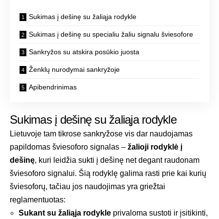
Sukimas į dešinę su žaliąja rodykle
Sukimas į dešinę su specialiu žaliu signalu šviesofore
Sankryžos su atskira posūkio juosta
Ženklų nurodymai sankryžoje
Apibendrinimas
Sukimas į dešinę su žaliąja rodykle
Lietuvoje tam tikrose sankryžose vis dar naudojamas
papildomas šviesoforo signalas –
žalioji rodyklė į
dešinę
, kuri leidžia sukti į dešinę net degant raudonam
šviesoforo signalui. Šią rodyklę galima rasti prie kai kurių
šviesoforų, tačiau jos naudojimas yra griežtai
reglamentuotas:
Sukant su žaliąja rodykle
privaloma sustoti ir įsitikinti,