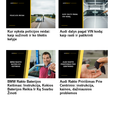
Kur vyksta policijos reidai:
Audi dalys pagal VIN kodą:
kaip sužinoti ir ko tikėtis
kaip rasti ir patikrinti
kelyje
BMW Rakto Baterijos
Audi Rakto Pririšimas Prie
Keitimas: Instrukcija, Kokios
Centrinio: instrukcija,
Baterijos Reikia Ir Ką Svarbu
kainos, dažniausios
Žinoti
problemos