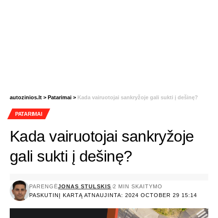
autozinios.lt
>
Patarimai
>
Kada vairuotojai sankryžoje gali sukti į dešinę?
PATARIMAI
Kada vairuotojai sankryžoje
gali sukti į dešinę?
PARENGĖ
JONAS STULSKIS
2 MIN SKAITYMO
PASKUTINĮ KARTĄ ATNAUJINTA: 2024 OCTOBER 29 15:14