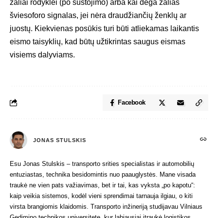
žaliai rodyklei (po sustojimo) arba kai dega žalias
šviesoforo signalas, jei nėra draudžiančių ženklų ar
juostų. Kiekvienas posūkis turi būti atliekamas laikantis
eismo taisyklių, kad būtų užtikrintas saugus eismas
visiems dalyviams.
Facebook
JONAS STULSKIS
Esu Jonas Stulskis – transporto srities specialistas ir automobilių
entuziastas, technika besidomintis nuo paauglystės. Mane visada
traukė ne vien pats važiavimas, bet ir tai, kas vyksta „po kapotu“:
kaip veikia sistemos, kodėl vieni sprendimai tarnauja ilgiau, o kiti
virsta brangiomis klaidomis. Transporto inžineriją studijavau Vilniaus
Gedimino technikos universitete, kur labiausiai įtraukė logistikos,