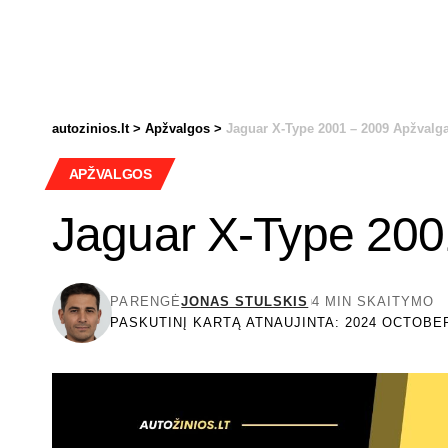
autozinios.lt
>
Apžvalgos
>
Jaguar X-Type 2001 – 2009 Apžvalg
APŽVALGOS
Jaguar X-Type 200
PARENGĖ
JONAS STULSKIS
4 MIN SKAITYMO
PASKUTINĮ KARTĄ ATNAUJINTA: 2024 OCTOBER