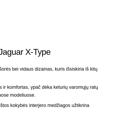
: Jaguar X-Type
šorės bei vidaus dizainas, kuris išsiskiria iš kitų
ir komfortas, ypač dėka keturių varomųjų ratų
ruose modeliuose.
štos kokybės interjero medžiagos užtikrina