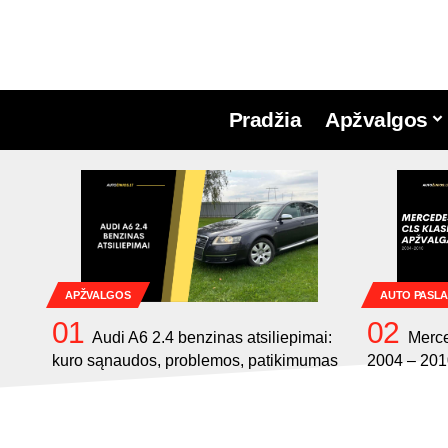
Pradžia
Apžvalgos
APŽVALGOS
AUTO PASL
Audi A6 2.4 benzinas atsiliepimai:
Merc
kuro sąnaudos, problemos, patikimumas
2004 – 201