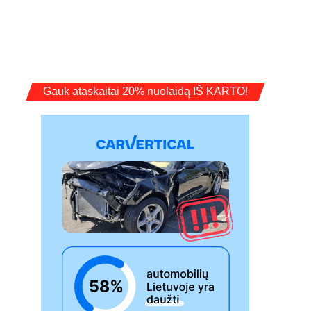
Gauk ataskaitai 20% nuolaidą IŠ KARTO!