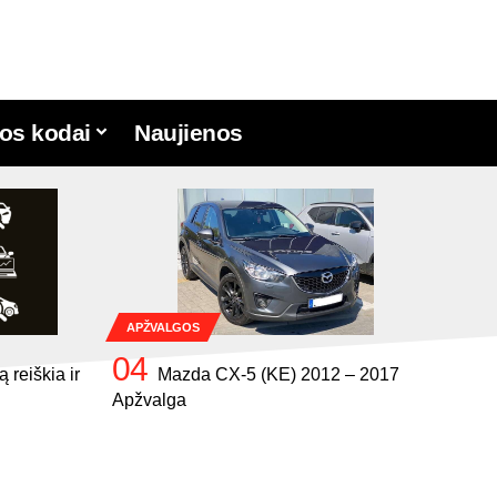
os kodai
Naujienos
APŽVALGOS
 reiškia ir
Mazda CX-5 (KE) 2012 – 2017
Apžvalga