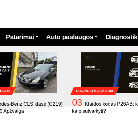
Patarimai
Auto paslaugos
Diagnostik
AUGOS
DIAGNOSTIKOS KODAI
edes-Benz CLS klasė (C219)
Klaidos kodas P26AB: ką
0 Apžvalga
kaip sutvarkyti?