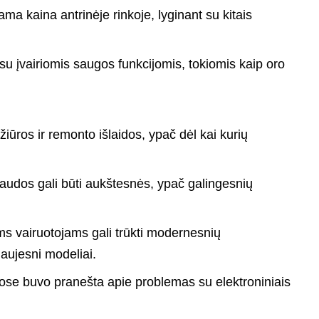
ma kaina antrinėje rinkoje, lyginant su kitais
u įvairiomis saugos funkcijomis, tokiomis kaip oro
iūros ir remonto išlaidos, ypač dėl kai kurių
audos gali būti aukštesnės, ypač galingesnių
s vairuotojams gali trūkti modernesnių
 naujesni modeliai.
ose buvo pranešta apie problemas su elektroniniais