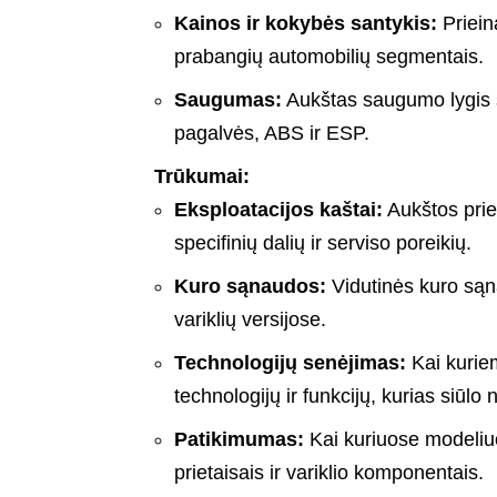
Kainos ir kokybės santykis:
Prieina
prabangių automobilių segmentais.
Saugumas:
Aukštas saugumo lygis s
pagalvės, ABS ir ESP.
Trūkumai:
Eksploatacijos kaštai:
Aukštos priež
specifinių dalių ir serviso poreikių.
Kuro sąnaudos:
Vidutinės kuro sąn
variklių versijose.
Technologijų senėjimas:
Kai kuriem
technologijų ir funkcijų, kurias siūlo
Patikimumas:
Kai kuriuose modeliu
prietaisais ir variklio komponentais.