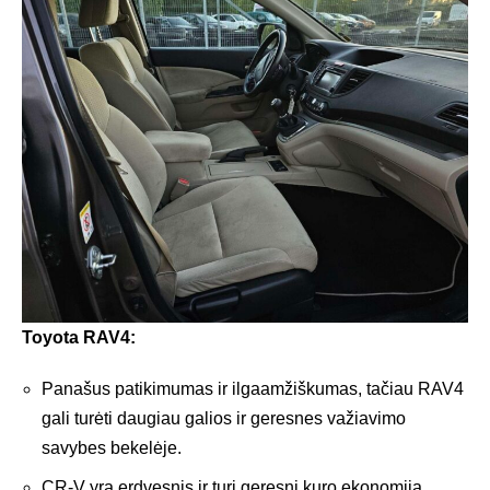
Toyota RAV4:
Panašus patikimumas ir ilgaamžiškumas, tačiau RAV4
gali turėti daugiau galios ir geresnes važiavimo
savybes bekelėje.
CR-V yra erdvesnis ir turi geresnį kuro ekonomiją.