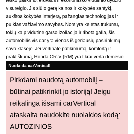
ieško patikimo, erdvaus ir ekonomiško vidutinio dydžio
visureigio. Jis siūlo gerą kainos ir kokybės santykį,
aukštos kokybės interjerą, pažangias technologijas ir
puikias važiavimo savybes. Nors yra keletas trūkumų,
tokių kaip vidutinė garso izoliacija ir ribota galia, šis
automobilis vis dar yra vienas iš geriausių pasirinkimų
savo klasėje. Jei vertinate patikimumą, komfortą ir
praktiškumą, Honda CR-V (RM) yra tikrai verta dėmesio.
Nuolaida carVertical!
Pirkdami naudotą automobilį –
būtinai patikrinkit jo istoriją! Jeigu
reikalinga išsami carVertical
ataskaita naudokite nuolaidos kodą:
AUTOZINIOS