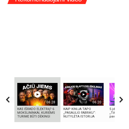
06:28
06:20
KAS IŠRADO ELEKTRĄ? 6
KAIP KINIJA TAPO
5 įdomūs fak
MOKSLININKAI, KURIEMS
„PASAULIO FABRIKU“:
„TikTok“: ką 
TURIME BŪTI DĖKINGI
NUTYLĖTA ISTORIJA
pavadinimas i