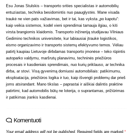
Esu Jonas Stulskis – transporto srities specialistas ir automobilių
entuziastas, technika besidomintis nuo paauglystės. Mane visada
traukė ne vien pats važiavimas, bet ir tai, kas vyksta „po kapotu“:
kaip veikia sistemos, kodėl vieni sprendimai tarnauja ilgiau, o kiti
virsta brangiomis klaidomis. Transporto inžineriją studijavau Vilniaus
Gedimino technikos universitete, kur labiausiai įtraukė logistikos,
eismo organizavimo ir transporto sistemų efektyvumo temos. Vėliau
patirtį kaupiau Lietuvoje dirbdamas transporto įmonėse – teko rūpintis
autoparko valdymu, maršrutų planavimu, techninės priežiūros
procesais ir kasdieniais sprendimais, nuo kurių priklauso, ar technika
dirba, ar stovi. Visą gyvenimą domiuosi automobiliais: patikimumu,
eksploatacija, priežiūros logika ir tuo, kaip išvengti problemų dar prieš
joms atsirandant. Mano tikslas – paprastai ir aiškiai dalintis praktine
patirtimi, kad automobilis būtų ne loterija, o suprantamas, prižiūrimas
ir patikimas įrankis kasdienai.
Komentuoti
Your email address will not be published.
Required fields are marked
*