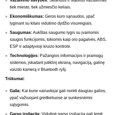
Važiavimo savybės:
Sklandus ir stabilus važiavimas
tiek miesto, tiek užmiesčio keliais.
Ekonomiškumas:
Geros kuro sąnaudos, ypač
lyginant su kitais vidutinio dydžio visureigiais.
Saugumas:
Aukštas saugumo lygis su įvairiomis
saugos funkcijomis, tokiomis kaip oro pagalvės, ABS,
ESP ir adaptyvioji kruizo kontrolė.
Technologijos:
Pažangios informacijos ir pramogų
sistemos, įskaitant jutiklinį ekraną, navigaciją, galinę
vaizdo kamerą ir Bluetooth ryšį.
Trūkumai:
Galia:
Kai kurie vairuotojai gali norėti daugiau galios,
ypač važiuojant greitkeliuose ar sunkesnėmis
sąlygomis.
Garso izoliacija:
Vidutinė garso izoliacija gali lemti