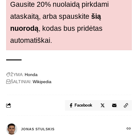
Gausite 20% nuolaidą pirkdami
ataskaitą, arba spauskite
šią
nuorodą
, kodas bus pridėtas
automatiškai.
ŽYMA:
Honda
ŠALTINIAI:
Wikipedia
Facebook
JONAS STULSKIS