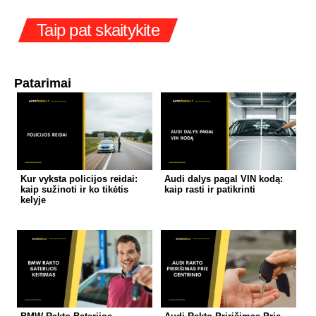
Taip pat skaitykite
Patarimai
Kur vyksta policijos reidai:
Audi dalys pagal VIN kodą:
kaip sužinoti ir ko tikėtis
kaip rasti ir patikrinti
kelyje