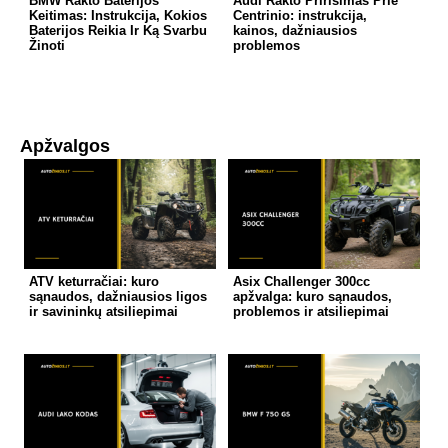
BMW Rakto Baterijos
Audi Rakto Pririšimas Prie
Keitimas: Instrukcija, Kokios
Centrinio: instrukcija,
Baterijos Reikia Ir Ką Svarbu
kainos, dažniausios
Žinoti
problemos
Apžvalgos
ATV keturračiai: kuro
Asix Challenger 300cc
sąnaudos, dažniausios ligos
apžvalga: kuro sąnaudos,
ir savininkų atsiliepimai
problemos ir atsiliepimai