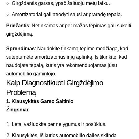
Girgždantis garsas, ypač šaltuoju metų laiku.
Amortizatoriai gali atrodyti sausi ar praradę tepalą.
Priežastis
: Netinkamas ar per mažas tepimas gali sukelti
girgždėjimą.
Sprendimas
: Naudokite tinkamą tepimo medžiagą, kad
suteptumėte amortizatorius ir jų aplinką. Įsitikinkite, kad
naudojate tepalą, kuris yra rekomenduojamas jūsų
automobilio gamintojo.
Kaip Diagnostikuoti Girgždėjimo
Problemą
1. Klausykitės Garso Šaltinio
Žingsniai
:
Lėtai važiuokite per nelygumus ir posūkius.
Klausykitės, iš kurios automobilio dalies sklinda