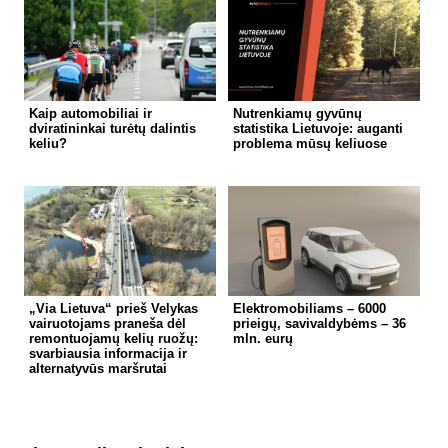
Kaip automobiliai ir
Nutrenkiamų gyvūnų
dviratininkai turėtų dalintis
statistika Lietuvoje: auganti
keliu?
problema mūsų keliuose
„Via Lietuva“ prieš Velykas
Elektromobiliams – 6000
vairuotojams praneša dėl
prieigų, savivaldybėms – 36
remontuojamų kelių ruožų:
mln. eurų
svarbiausia informacija ir
alternatyvūs maršrutai