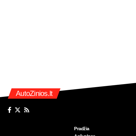
AutoZinios.lt
Pradžia