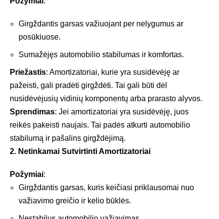
Požymiai
:
Girgždantis garsas važiuojant per nelygumus ar
posūkiuose.
Sumažėjęs automobilio stabilumas ir komfortas.
Priežastis
: Amortizatoriai, kurie yra susidėvėję ar
pažeisti, gali pradėti girgždėti. Tai gali būti dėl
nusidėvėjusių vidinių komponentų arba prarasto alyvos.
Sprendimas
: Jei amortizatoriai yra susidėvėję, juos
reikės pakeisti naujais. Tai padės atkurti automobilio
stabilumą ir pašalins girgždėjimą.
2. Netinkamai Sutvirtinti Amortizatoriai
Požymiai
:
Girgždantis garsas, kuris keičiasi priklausomai nuo
važiavimo greičio ir kelio būklės.
Nestabilus automobilio važiavimas.