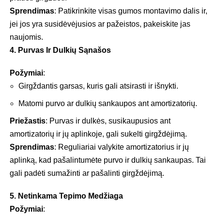
Sprendimas
: Patikrinkite visas gumos montavimo dalis ir,
jei jos yra susidėvėjusios ar pažeistos, pakeiskite jas
naujomis.
4. Purvas Ir Dulkių Sąnašos
Požymiai
:
Girgždantis garsas, kuris gali atsirasti ir išnykti.
Matomi purvo ar dulkių sankaupos ant amortizatorių.
Priežastis
: Purvas ir dulkės, susikaupusios ant
amortizatorių ir jų aplinkoje, gali sukelti girgždėjimą.
Sprendimas
: Reguliariai valykite amortizatorius ir jų
aplinką, kad pašalintumėte purvo ir dulkių sankaupas. Tai
gali padėti sumažinti ar pašalinti girgždėjimą.
5. Netinkama Tepimo Medžiaga
Požymiai
: