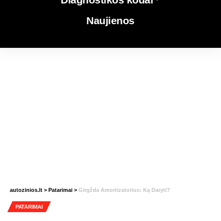
Naujienos
autozinios.lt
>
Patarimai
>
Girgžda Amortizatorius: Ką Daryti?
PATARIMAI