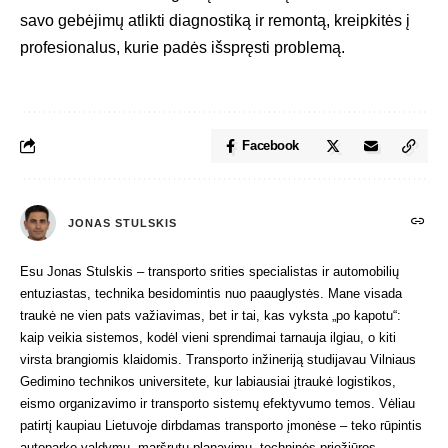
savo gebėjimų atlikti diagnostiką ir remontą, kreipkitės į
profesionalus, kurie padės išspręsti problemą.
Facebook
JONAS STULSKIS
Esu Jonas Stulskis – transporto srities specialistas ir automobilių
entuziastas, technika besidomintis nuo paauglystės. Mane visada
traukė ne vien pats važiavimas, bet ir tai, kas vyksta „po kapotu“:
kaip veikia sistemos, kodėl vieni sprendimai tarnauja ilgiau, o kiti
virsta brangiomis klaidomis. Transporto inžineriją studijavau Vilniaus
Gedimino technikos universitete, kur labiausiai įtraukė logistikos,
eismo organizavimo ir transporto sistemų efektyvumo temos. Vėliau
patirtį kaupiau Lietuvoje dirbdamas transporto įmonėse – teko rūpintis
autoparko valdymu, maršrutų planavimu, techninės priežiūros