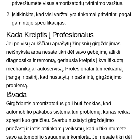
priveržtumėte visus amortizatorių tvirtinimo varžtus.
Įsitikinkite, kad visi varžtai yra tinkamai pritvirtinti pagal
gamintojo specifikacijas.
Kada Kreiptis į Profesionalus
Jei po visų aukščiau aprašytų žingsnių girgždėjimas
neišnyksta arba nesate tikri dėl savo gebėjimų atlikti
diagnostiką ir remontą, geriausia kreiptis į kvalifikuotą
mechaniką ar autoservisą. Profesionalai turi reikiamą
įrangą ir patirtį, kad nustatytų ir pašalintų girgždėjimo
problemą.
Išvada
Girgždantis amortizatorius gali būti ženklas, kad
automobilio pakabos sistema turi problemų, kurias reikia
spręsti kuo greičiau. Svarbu nustatyti girgždėjimo
priežastį ir imtis atitinkamų veiksmų, kad užtikrintumėte
savo automobilio saugumą ir komfortą. Jei nesate tikri dėl