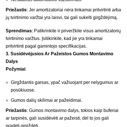
Priežastis
: Jei amortizatoriai nėra tinkamai pritvirtinti arba
jų tvirtinimo varžtai yra laisvi, tai gali sukelti girgždėjimą.
Sprendimas
: Patikrinkite ir priveržkite visus amortizatorių
tvirtinimo varžtus. Įsitikinkite, kad jie yra tinkamai
pritvirtinti pagal gamintojo specifikacijas.
3. Susidėvėjusios Ar Pažeistos Gumos Montavimo
Dalys
Požymiai
:
Girgždantis garsas, ypač važiuojant per nelygumus ar
posūkiuose.
Gumos dalių skilimai ar pažeidimai.
Priežastis
: Gumos montavimo dalys, tokios kaip buferiai
ar tarpinės, gali susidėvėti ar pažeisti, dėl to jos gali
pradėti girgždėti.