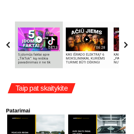
04:13
06:28
5 įdomūs faktai apie
KAS IŠRADO ELEKTRĄ? 6
KAIP KINIJA
„TikTok“: ką reiškia
MOKSLININKAI, KURIEMS
„PASAULIO F
pavadinimas ir ne tik
TURIME BŪTI DĖKINGI
NUTYLĖTA I
Taip pat skaitykite
Patarimai