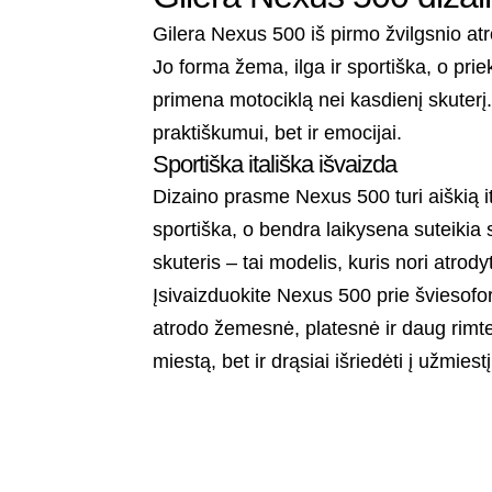
Gilera Nexus 500 iš pirmo žvilgsnio atr
Jo forma žema, ilga ir sportiška, o prie
primena motociklą nei kasdienį skuterį.
praktiškumui, bet ir emocijai.
Sportiška itališka išvaizda
Dizaino prasme Nexus 500 turi aiškią ita
sportiška, o bendra laikysena suteikia
skuteris – tai modelis, kuris nori atrod
Įsivaizduokite Nexus 500 prie šviesofor
atrodo žemesnė, platesnė ir daug rimtesn
miestą, bet ir drąsiai išriedėti į užmiestį