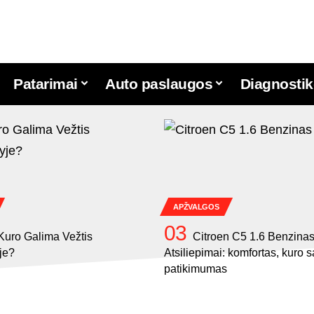
Patarimai
Auto paslaugos
Diagnostik
APŽVALGOS
Kuro Galima Vežtis
Citroen C5 1.6 Benzina
je?
Atsiliepimai: komfortas, kuro 
patikimumas