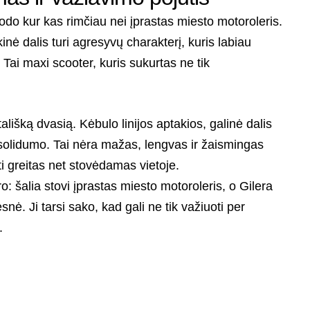
odo kur kas rimčiau nei įprastas miesto motoroleris.
kinė dalis turi agresyvų charakterį, kuris labiau
 Tai maxi scooter, kuris sukurtas ne tik
lišką dvasią. Kėbulo linijos aptakios, galinė dalis
 solidumo. Tai nėra mažas, lengvas ir žaismingas
yti greitas net stovėdamas vietoje.
o: šalia stovi įprastas miesto motoroleris, o Gilera
ė. Ji tarsi sako, kad gali ne tik važiuoti per
.