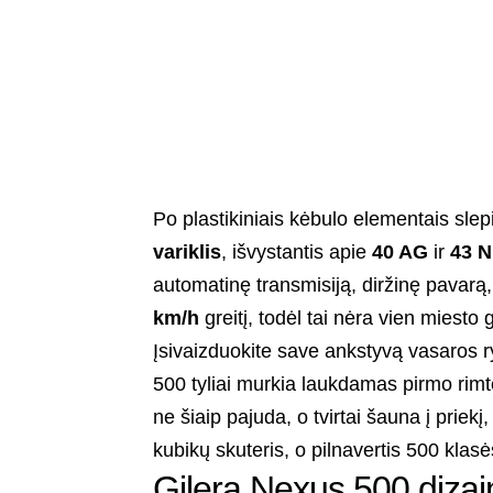
Po plastikiniais kėbulo elementais slep
variklis
, išvystantis apie
40 AG
ir
43 
automatinę transmisiją, diržinę pavarą,
km/h
greitį, todėl tai nėra vien miesto
Įsivaizduokite save ankstyvą vasaros r
500 tyliai murkia laukdamas pirmo rimte
ne šiaip pajuda, o tvirtai šauna į prie
kubikų skuteris, o pilnavertis 500 klas
Gilera Nexus 500 dizain