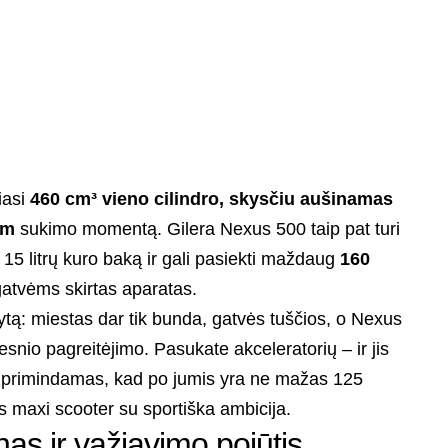
iasi
460 cm³ vieno cilindro, skysčiu aušinamas
Nm
sukimo momentą. Gilera Nexus 500 taip pat turi
 15 litrų kuro baką ir gali pasiekti maždaug
160
 gatvėms skirtas aparatas.
ytą: miestas dar tik bunda, gatvės tuščios, o Nexus
snio pagreitėjimo. Pasukate akceleratorių – ir jis
kį, primindamas, kad po jumis yra ne mažas 125
ės maxi scooter su sportiška ambicija.
as ir važiavimo pojūtis