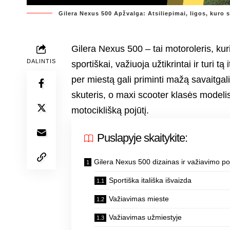
Gilera Nexus 500 Apžvalga: Atsiliepimai, ligos, kuro
Gilera Nexus 500 – tai motoroleris, kuri
DALINTIS
sportiškai, važiuoja užtikrintai ir turi t
per miestą gali priminti mažą savaitgali
skuteris, o maxi scooter klasės modelis
motociklišką pojūtį.
Puslapyje skaitykite:
Gilera Nexus 500 dizainas ir važiavimo poj
Sportiška itališka išvaizda
Važiavimas mieste
Važiavimas užmiestyje