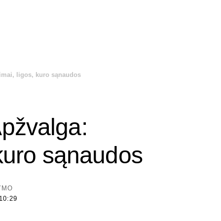
imai, ligos, kuro sąnaudos
Apžvalga:
, kuro sąnaudos
TYMO
10:29