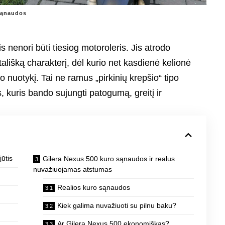
 sąnaudos
s nenori būti tiesiog motoroleris. Jis atrodo
ą itališką charakterį, dėl kurio net kasdienė kelionė
o nuotykį. Tai ne ramus „pirkinių krepšio“ tipo
, kuris bando sujungti patogumą, greitį ir
ūtis
Gilera Nexus 500 kuro sąnaudos ir realus
nuvažiuojamas atstumas
Realios kuro sąnaudos
Kiek galima nuvažiuoti su pilnu baku?
Ar Gilera Nexus 500 ekonomiškas?