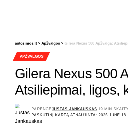
autozinios.lt
>
Apžvalgos
>
Gilera Nexus 500 Apžvalga: Atsiliep
APŽVALGOS
Gilera Nexus 500 
Atsiliepimai, ligos
PARENGĖ
JUSTAS JANKAUSKAS
19 MIN SKAI
PASKUTINĮ KARTĄ ATNAUJINTA: 2026 JUNE 18 