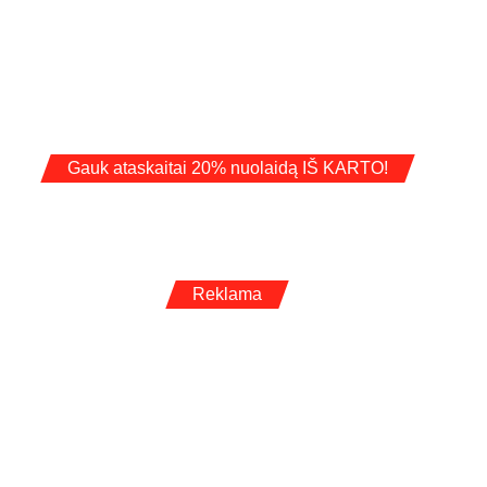
Gauk ataskaitai 20% nuolaidą IŠ KARTO!
Reklama