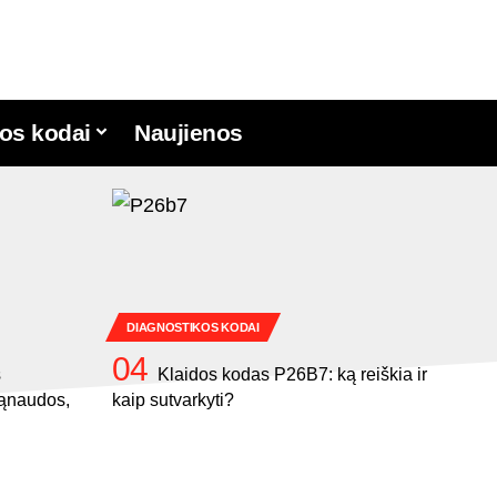
os kodai
Naujienos
DIAGNOSTIKOS KODAI
s
Klaidos kodas P26B7: ką reiškia ir
sąnaudos,
kaip sutvarkyti?