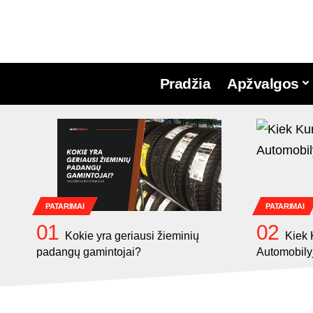
Pradžia
Apžvalgos
PATARIMAI
PATARIMAI
Kokie yra geriausi žieminių
Kiek 
padangų gamintojai?
Automobily