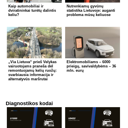
Kaip automobiliai ir
Nutrenkiamų gyvūnų
dviratininkai turėtų dalintis
statistika Lietuvoje: auganti
keliu?
problema mūsų keliuose
„Via Lietuva“ prieš Velykas
Elektromobiliams – 6000
vairuotojams praneša dėl
prieigų, savivaldybėms – 36
remontuojamų kelių ruožų:
mln. eurų
svarbiausia informacija ir
alternatyvūs maršrutai
Diagnostikos kodai