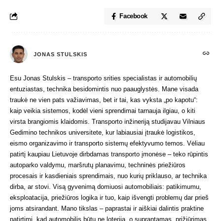
Facebook
JONAS STULSKIS
Esu Jonas Stulskis – transporto srities specialistas ir automobilių
entuziastas, technika besidomintis nuo paauglystės. Mane visada
traukė ne vien pats važiavimas, bet ir tai, kas vyksta „po kapotu“:
kaip veikia sistemos, kodėl vieni sprendimai tarnauja ilgiau, o kiti
virsta brangiomis klaidomis. Transporto inžineriją studijavau Vilniaus
Gedimino technikos universitete, kur labiausiai įtraukė logistikos,
eismo organizavimo ir transporto sistemų efektyvumo temos. Vėliau
patirtį kaupiau Lietuvoje dirbdamas transporto įmonėse – teko rūpintis
autoparko valdymu, maršrutų planavimu, techninės priežiūros
procesais ir kasdieniais sprendimais, nuo kurių priklauso, ar technika
dirba, ar stovi. Visą gyvenimą domiuosi automobiliais: patikimumu,
eksploatacija, priežiūros logika ir tuo, kaip išvengti problemų dar prieš
joms atsirandant. Mano tikslas – paprastai ir aiškiai dalintis praktine
patirtimi, kad automobilis būtų ne loterija, o suprantamas, prižiūrimas