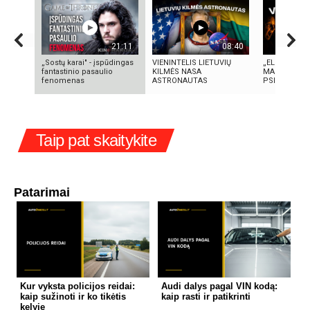
21:11
08:40
„Sostų karai" - įspūdingas
VIENINTELIS LIETUVIŲ
„ELEKTROS D
fantastinio pasaulio
KILMĖS NASA
MASINĖ 1910
fenomenas
ASTRONAUTAS
PSICHOZĖ
Taip pat skaitykite
Patarimai
Kur vyksta policijos reidai:
Audi dalys pagal VIN kodą:
kaip sužinoti ir ko tikėtis
kaip rasti ir patikrinti
kelyje