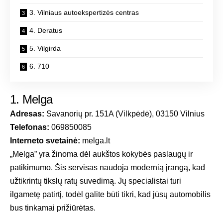
3. Vilniaus autoekspertizės centras
4. Deratus
5. Vilgirda
6. 710
1. Melga
Adresas:
Savanorių pr. 151A (Vilkpėdė), 03150 Vilnius
Telefonas:
069850085
Interneto svetainė:
melga.lt
„Melga” yra žinoma dėl aukštos kokybės paslaugų ir
patikimumo. Šis servisas naudoja modernią įrangą, kad
užtikrintų tikslų ratų suvedimą. Jų specialistai turi
ilgametę patirtį, todėl galite būti tikri, kad jūsų automobilis
bus tinkamai prižiūrėtas.