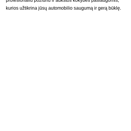
profesionaliu požiūriu ir aukštos kokybės paslaugomis,
kurios užtikrina jūsų automobilio saugumą ir gerą būklę.