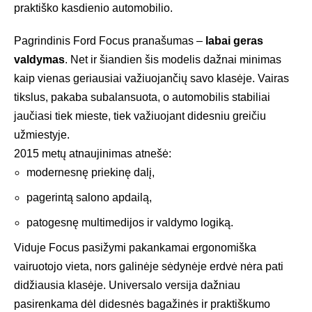
praktiško kasdienio automobilio.
Pagrindinis Ford Focus pranašumas –
labai geras
valdymas
. Net ir šiandien šis modelis dažnai minimas
kaip vienas geriausiai važiuojančių savo klasėje. Vairas
tikslus, pakaba subalansuota, o automobilis stabiliai
jaučiasi tiek mieste, tiek važiuojant didesniu greičiu
užmiestyje.
2015 metų atnaujinimas atnešė:
modernesnę priekinę dalį,
pagerintą salono apdailą,
patogesnę multimedijos ir valdymo logiką.
Viduje Focus pasižymi pakankamai ergonomiška
vairuotojo vieta, nors galinėje sėdynėje erdvė nėra pati
didžiausia klasėje. Universalo versija dažniau
pasirenkama dėl didesnės bagažinės ir praktiškumo