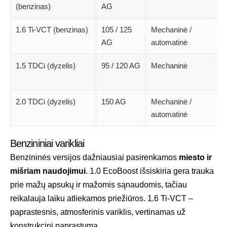
(benzinas)
AG
1.6 Ti-VCT (benzinas)
105 / 125
Mechaninė /
AG
automatinė
1.5 TDCi (dyzelis)
95 / 120 AG
Mechaninė
2.0 TDCi (dyzelis)
150 AG
Mechaninė /
automatinė
Benzininiai varikliai
Benzininės versijos dažniausiai pasirenkamos
miesto ir
mišriam naudojimui
. 1.0 EcoBoost išsiskiria gera trauka
prie mažų apsukų ir mažomis sąnaudomis, tačiau
reikalauja laiku atliekamos priežiūros. 1.6 Ti-VCT –
paprastesnis, atmosferinis variklis, vertinamas už
konstrukcinį paprastumą.