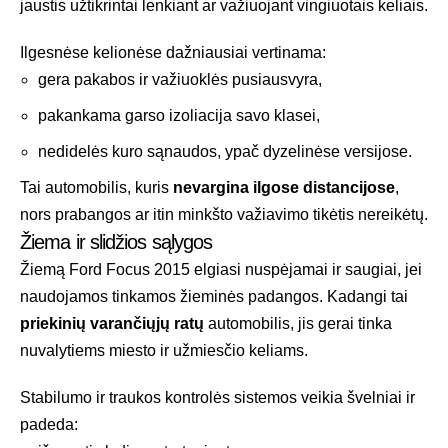
jaustis užtikrintai lenkiant ar važiuojant vingiuotais keliais.
Ilgesnėse kelionėse dažniausiai vertinama:
gera pakabos ir važiuoklės pusiausvyra,
pakankama garso izoliacija savo klasei,
nedidelės kuro sąnaudos, ypač dyzelinėse versijose.
Tai automobilis, kuris
nevargina ilgose distancijose
,
nors prabangos ar itin minkšto važiavimo tikėtis nereikėtų.
Žiema ir slidžios sąlygos
Žiemą Ford Focus 2015 elgiasi nuspėjamai ir saugiai, jei
naudojamos tinkamos žieminės padangos. Kadangi tai
priekinių varančiųjų ratų
automobilis, jis gerai tinka
nuvalytiems miesto ir užmiesčio keliams.
Stabilumo ir traukos kontrolės sistemos veikia švelniai ir
padeda: