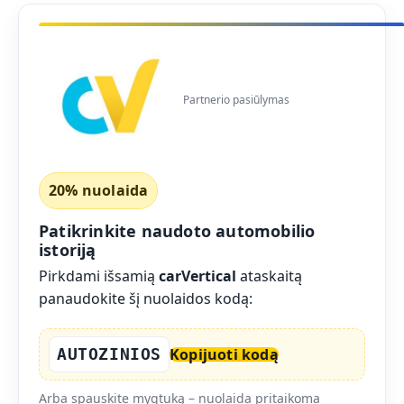
Partnerio pasiūlymas
20% nuolaida
Patikrinkite naudoto automobilio
istoriją
Pirkdami išsamią
carVertical
ataskaitą
panaudokite šį nuolaidos kodą:
AUTOZINIOS
Kopijuoti kodą
Arba spauskite mygtuką – nuolaida pritaikoma