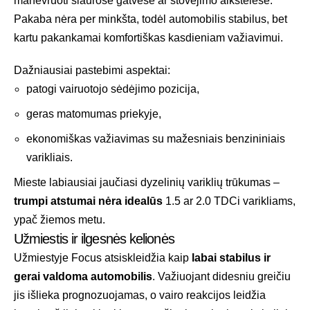
manevruoti siaurose gatvėse ar stovėjimo aikštelėse.
Pakaba nėra per minkšta, todėl automobilis stabilus, bet
kartu pakankamai komfortiškas kasdieniam važiavimui.
Dažniausiai pastebimi aspektai:
patogi vairuotojo sėdėjimo pozicija,
geras matomumas priekyje,
ekonomiškas važiavimas su mažesniais benzininiais
varikliais.
Mieste labiausiai jaučiasi dyzelinių variklių trūkumas –
trumpi atstumai nėra idealūs
1.5 ar 2.0 TDCi varikliams,
ypač žiemos metu.
Užmiestis ir ilgesnės kelionės
Užmiestyje Focus atsiskleidžia kaip
labai stabilus ir
gerai valdoma automobilis
. Važiuojant didesniu greičiu
jis išlieka prognozuojamas, o vairo reakcijos leidžia