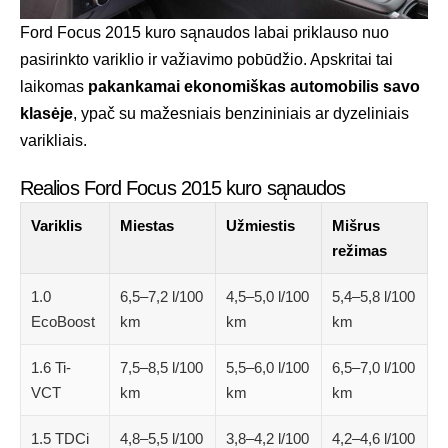
Ford Focus 2015 kuro sąnaudos labai priklauso nuo
pasirinkto variklio ir važiavimo pobūdžio. Apskritai tai
laikomas
pakankamai ekonomiškas automobilis savo
klasėje
, ypač su mažesniais benzininiais ar dyzeliniais
varikliais.
Realios Ford Focus 2015 kuro sąnaudos
Variklis
Miestas
Užmiestis
Mišrus
režimas
1.0
6,5–7,2 l/100
4,5–5,0 l/100
5,4–5,8 l/100
EcoBoost
km
km
km
1.6 Ti-
7,5–8,5 l/100
5,5–6,0 l/100
6,5–7,0 l/100
VCT
km
km
km
1.5 TDCi
4,8–5,5 l/100
3,8–4,2 l/100
4,2–4,6 l/100