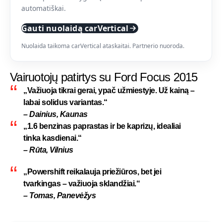
automatiškai.
Gauti nuolaidą carVertical
Nuolaida taikoma carVertical ataskaitai. Partnerio nuoroda.
Vairuotojų patirtys su Ford Focus 2015
„Važiuoja tikrai gerai, ypač užmiestyje. Už kainą –
labai solidus variantas.“
– Dainius, Kaunas
„1.6 benzinas paprastas ir be kaprizų, idealiai
tinka kasdienai.“
– Rūta, Vilnius
„Powershift reikalauja priežiūros, bet jei
tvarkingas – važiuoja sklandžiai.“
– Tomas, Panevėžys