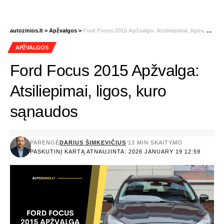
autozinios.lt
>
Apžvalgos
>
Ford Focus 2015 Apžvalga: Atsiliepimai, ligos, kuro sąnaudos
APŽVALGOS
Ford Focus 2015 Apžvalga:
Atsiliepimai, ligos, kuro
sąnaudos
PARENGĖ
DARIUS ŠIMKEVIČIUS
13 MIN SKAITYMO
PASKUTINĮ KARTĄ ATNAUJINTA: 2026 JANUARY 19 12:59