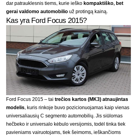
dar patrauklesnis tiems, kurie ieško
kompaktiško, bet
gerai valdomo automobilio
už protingą kainą.
Kas yra Ford Focus 2015?
Ford Focus 2015 – tai
trečios kartos (MK3) atnaujintas
modelis
, kuris rinkoje buvo pozicionuojamas kaip vienas
universaliausių C segmento automobilių. Jis siūlomas
hečbeko ir universalo kėbulo versijomis, todėl tinka tiek
pavieniams vairuotojams, tiek šeimoms, ieškančioms