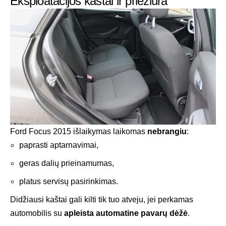
Eksploatacijos kaštai ir priežiūra
Ford Focus 2015 išlaikymas laikomas
nebrangiu
:
paprasti aptarnavimai,
geras dalių prieinamumas,
platus servisų pasirinkimas.
Didžiausi kaštai gali kilti tik tuo atveju, jei perkamas
automobilis su
apleista automatine pavarų dėžė
.