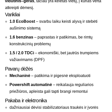
vidutinis–geras
, tačiau yra keletas vietų, į kurias verta
atkreipti dėmesį.
Varikliai
1.0 EcoBoost
– svarbu laiku keisti alyvą ir stebėti
aušinimo sistemą
1.6 benzinas
– paprastas ir patikimas, be rimtų
konstrukcinių problemų
1.5 / 2.0 TDCi
– ekonomiški, bet jautrūs trumpiems
važiavimams (DPF)
Pavarų dėžės
Mechaninė
– patikima ir pigesnė eksploatuoti
Powershift automatinė
– reikalauja reguliarios
priežiūros, apleista gali tapti brangi remontui
Pakaba ir elektronika
dažniausiai dėvisi stabilizatoriaus traukės ir įvorės