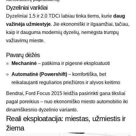
Dyzeliniai varikliai
Dyzeliniai 1.5 ir 2.0 TDCi labiau tinka tiems, kurie
daug
važinėja užmiestyje
. Jie ekonomiški ir ilgaamžiai, tačiau,
kaip ir dauguma modernių dyzelių, nemėgsta trumpų
važiavimų mieste.
Pavarų dėžės
Mechaninė
– patikima ir pigesnė eksploatuoti
Automatinė (Powershift)
– komfortiška, bet
reikalaujanti reguliarios priežiūros ir alyvos keitimo
Bendrai, Ford Focus 2015 leidžia pasirinkti gana tiksliai
pagal poreikius – nuo ekonomiško miesto automobilio iki
dinamiškesnio dyzelinio varianto.
Reali eksploatacija: miestas, užmiestis ir
žiema