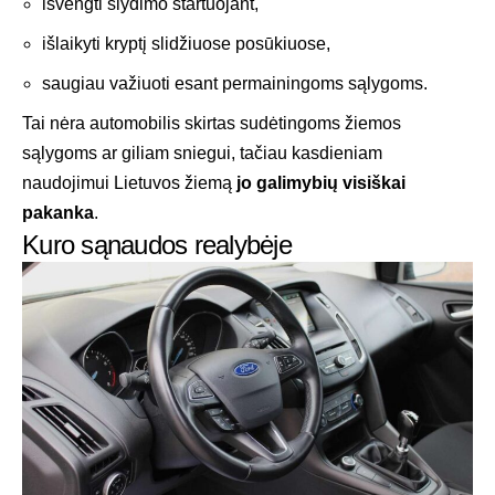
išvengti slydimo startuojant,
išlaikyti kryptį slidžiuose posūkiuose,
saugiau važiuoti esant permainingoms sąlygoms.
Tai nėra automobilis skirtas sudėtingoms žiemos
sąlygoms ar giliam sniegui, tačiau kasdieniam
naudojimui Lietuvos žiemą
jo galimybių visiškai
pakanka
.
Kuro sąnaudos realybėje