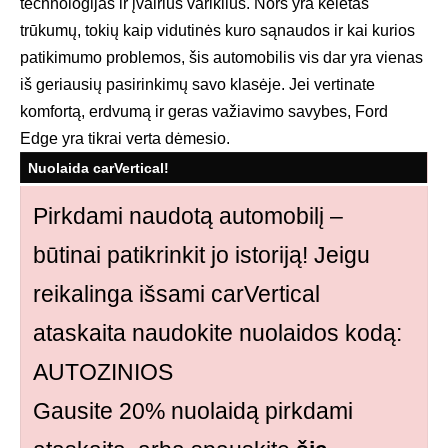
technologijas ir įvairius variklius. Nors yra keletas
trūkumų, tokių kaip vidutinės kuro sąnaudos ir kai kurios
patikimumo problemos, šis automobilis vis dar yra vienas
iš geriausių pasirinkimų savo klasėje. Jei vertinate
komfortą, erdvumą ir geras važiavimo savybes, Ford
Edge yra tikrai verta dėmesio.
Nuolaida carVertical!
Pirkdami naudotą automobilį –
būtinai patikrinkit jo istoriją! Jeigu
reikalinga išsami carVertical
ataskaita naudokite nuolaidos kodą:
AUTOZINIOS
Gausite 20% nuolaidą pirkdami