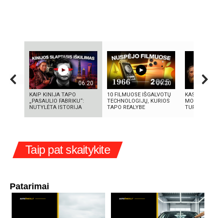
06:20
09:20
KAIP KINIJA TAPO
10 FILMUOSE IŠGALVOTŲ
KAS IŠRADO 
„PASAULIO FABRIKU“:
TECHNOLOGIJŲ, KURIOS
MOKSLININK
NUTYLĖTA ISTORIJA
TAPO REALYBE
TURIME BŪTI
Taip pat skaitykite
Patarimai