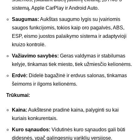
sistemą, Apple CarPlay ir Android Auto.
Saugumas:
Aukštas saugumo lygis su įvairiomis
saugos funkcijomis, tokios kaip oro pagalvės, ABS,
ESP, eismo juostos palaikymo sistema ir adaptyvioji
kruizo kontrolė.
Važiavimo savybės:
Geras valdymas ir stabilumas
kelyje, tinkamas tiek miesto, tiek užmiesčio kelionėms.
Erdvė:
Didelė bagažinė ir erdvus salonas, tinkamas
šeimoms ir ilgoms kelionėms.
Trūkumai:
Kaina:
Aukštesnė pradinė kaina, palyginti su kai
kuriais konkurentais.
Kuro sąnaudos:
Vidutinės kuro sąnaudos gali būti
didesnės, ypač galingesnių variklių versijose.