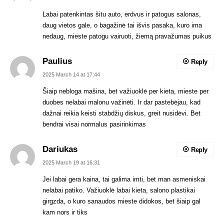
Labai patenkintas šitu auto, erdvus ir patogus salonas,
daug vietos gale, o bagažinė tai išvis pasaka, kuro ima
nedaug, mieste patogu vairuoti, žiemą pravažumas puikus
Paulius
Reply
2025 March 14 at 17:44
Šiaip nebloga mašina, bet važiuoklė per kieta, mieste per
duobes nelabai malonu važinėti. Ir dar pastebėjau, kad
dažnai reikia keisti stabdžių diskus, greit nusidėvi. Bet
bendrai visai normalus pasirinkimas
Dariukas
Reply
2025 March 19 at 16:31
Jei labai gera kaina, tai galima imti, bet man asmeniskai
nelabai patiko. Važiuoklė labai kieta, salono plastikai
girgzda, o kuro sanaudos mieste didokos, bet šiaip gal
kam nors ir tiks