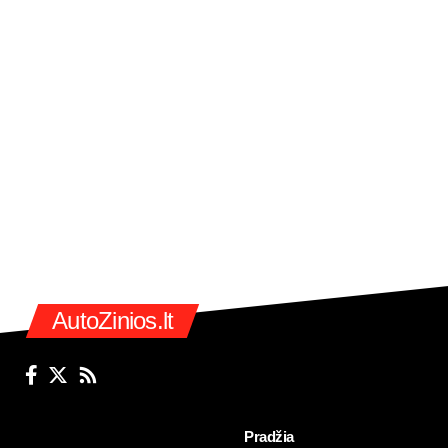
AutoZinios.lt
Pradžia