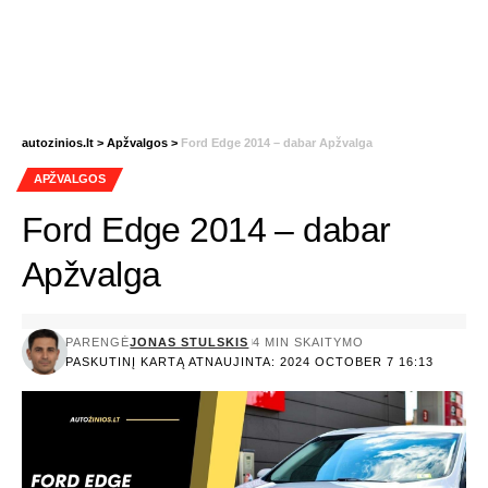
autozinios.lt
>
Apžvalgos
>
Ford Edge 2014 – dabar Apžvalga
APŽVALGOS
Ford Edge 2014 – dabar
Apžvalga
PARENGĖ
JONAS STULSKIS
4 MIN SKAITYMO
PASKUTINĮ KARTĄ ATNAUJINTA: 2024 OCTOBER 7 16:13