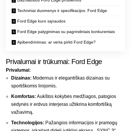
Dažniausios Ford Edge problemos
Techniniai duomenys ir specifikacijos: Ford Edge
Ford Edge kuro sąnaudos
Ford Edge palyginimas su pagrindiniais konkurentais
Apibendrinimas: ar verta pirkti Ford Edge?
Privalumai ir trūkumai: Ford Edge
Privalumai:
Dizainas:
Modernus ir elegantiškas dizainas su
sportiškomis linijomis.
Komfortas:
Aukštos kokybės medžiagos, patogios
sėdynės ir erdvus interjeras užtikrina komfortišką
važiavimą.
Technologijos:
Pažangios informacijos ir pramogų
sistemos, įskaitant didelį jutiklinį ekraną, „SYNC 3“