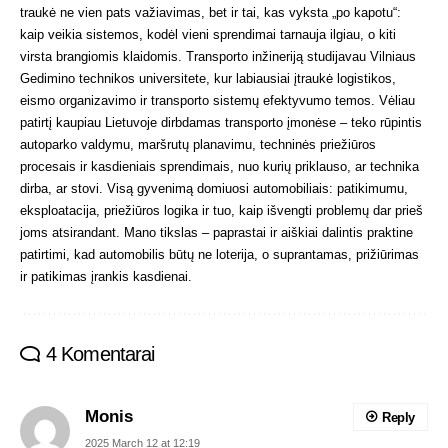
traukė ne vien pats važiavimas, bet ir tai, kas vyksta „po kapotu“:
kaip veikia sistemos, kodėl vieni sprendimai tarnauja ilgiau, o kiti
virsta brangiomis klaidomis. Transporto inžineriją studijavau Vilniaus
Gedimino technikos universitete, kur labiausiai įtraukė logistikos,
eismo organizavimo ir transporto sistemų efektyvumo temos. Vėliau
patirtį kaupiau Lietuvoje dirbdamas transporto įmonėse – teko rūpintis
autoparko valdymu, maršrutų planavimu, techninės priežiūros
procesais ir kasdieniais sprendimais, nuo kurių priklauso, ar technika
dirba, ar stovi. Visą gyvenimą domiuosi automobiliais: patikimumu,
eksploatacija, priežiūros logika ir tuo, kaip išvengti problemų dar prieš
joms atsirandant. Mano tikslas – paprastai ir aiškiai dalintis praktine
patirtimi, kad automobilis būtų ne loterija, o suprantamas, prižiūrimas
ir patikimas įrankis kasdienai.
4 Komentarai
Monis
Reply
2025 March 12 at 12:19