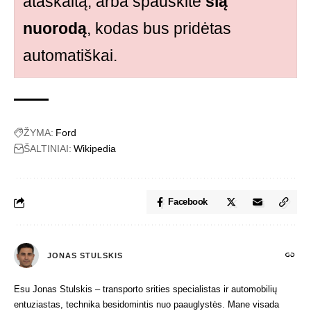
ataskaitą, arba spauskite
šią
nuorodą
, kodas bus pridėtas
automatiškai.
ŽYMA:
Ford
ŠALTINIAI:
Wikipedia
Facebook
JONAS STULSKIS
Esu Jonas Stulskis – transporto srities specialistas ir automobilių
entuziastas, technika besidomintis nuo paauglystės. Mane visada