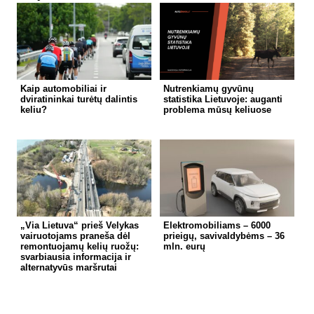
Kaip automobiliai ir
Nutrenkiamų gyvūnų
dviratininkai turėtų dalintis
statistika Lietuvoje: auganti
keliu?
problema mūsų keliuose
„Via Lietuva“ prieš Velykas
Elektromobiliams – 6000
vairuotojams praneša dėl
prieigų, savivaldybėms – 36
remontuojamų kelių ruožų:
mln. eurų
svarbiausia informacija ir
alternatyvūs maršrutai