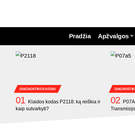
Pradžia
Apžvalgos
DIAGNOSTIKOS KODAI
DIAGNOSTIK
Klaidos kodas P2118: ką reiškia ir
P07A
kaip sutvarkyti?
Transmisij