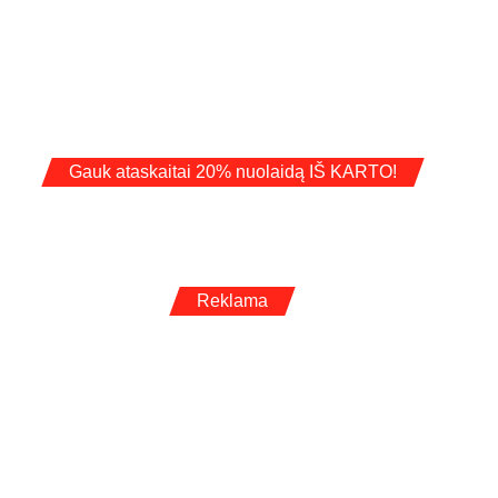
Gauk ataskaitai 20% nuolaidą IŠ KARTO!
Reklama