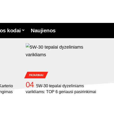
os kodai
Naujienos
PATARIMAI
arterio
5W-30 tepalai dyzeliniams
jungimas
varikliams: TOP 6 geriausi pasirinkimai