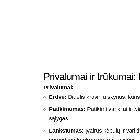
Privalumai ir trūkumai:
Privalumai:
Erdvė:
Didelis krovinių skyrius, kuris
Patikimumas:
Patikimi varikliai ir tv
sąlygas.
Lankstumas:
Įvairūs kėbulų ir varikl
sprendimą konkrečiam naudojimui.