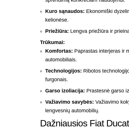
Kuro sąnaudos:
Ekonomiški dyzelinia
kelionėse.
Priežiūra:
Lengva priežiūra ir priein
Trūkumai:
Komfortas:
Paprastas interjeras ir m
automobiliais.
Technologijos:
Ribotos technologijo
furgonais.
Garso izoliacija:
Prastesnė garso izol
Važiavimo savybės:
Važiavimo kokyb
lengvesnių automobilių.
Dažniausios Fiat Duca