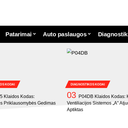
Patarimai
Auto paslaugos
Diagnostik
OS KODAI
DIAGNOSTIKOS KODAI
5 Klaidos Kodas:
P04DB Klaidos Kodas: K
os Priklausomybės Gedimas
Ventiliacijos Sistemos „A“ At
Aptiktas