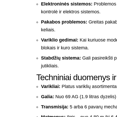
Elektroninės sistemos:
Problemos su
kontrolė ir elektros sistemos.
Pakabos problemos:
Greitas pakab
keliais.
Variklio gedimai:
Kai kuriuose mode
blokais ir kuro sistema.
Stabdžių sistema:
Gali pasireikšti
jutikliais.
Techniniai duomenys ir 
Varikliai:
Platus variklių asortimentas 
Galia:
Nuo 69 AG (1.9 litras dyzelis) 
Transmisija:
5 arba 6 pavarų mecha
Matmenys:
Ilgis – nuo 4,80 m iki 6,