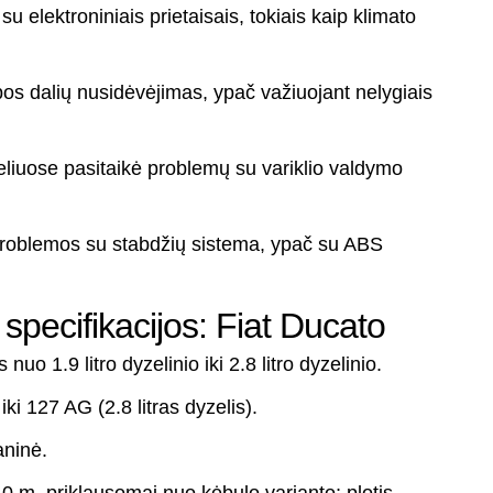
 elektroniniais prietaisais, tokiais kaip klimato
os dalių nusidėvėjimas, ypač važiuojant nelygiais
liuose pasitaikė problemų su variklio valdymo
 problemos su stabdžių sistema, ypač su ABS
specifikacijos: Fiat Ducato
nuo 1.9 litro dyzelinio iki 2.8 litro dyzelinio.
iki 127 AG (2.8 litras dyzelis).
ninė.
40 m, priklausomai nuo kėbulo varianto; plotis –