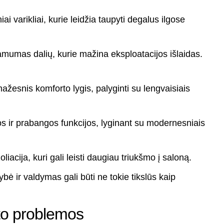
i varikliai, kurie leidžia taupyti degalus ilgose
amumas dalių, kurie mažina eksploatacijos išlaidas.
ažesnis komforto lygis, palyginti su lengvaisiais
s ir prabangos funkcijos, lyginant su modernesniais
iacija, kuri gali leisti daugiau triukšmo į saloną.
ė ir valdymas gali būti ne tokie tikslūs kaip
to problemos