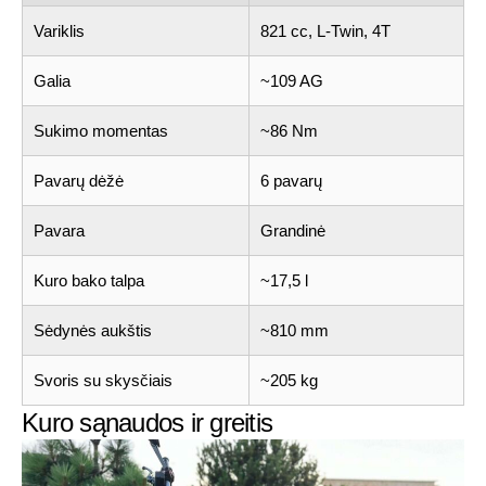
Variklis
821 cc, L-Twin, 4T
Galia
~109 AG
Sukimo momentas
~86 Nm
Pavarų dėžė
6 pavarų
Pavara
Grandinė
Kuro bako talpa
~17,5 l
Sėdynės aukštis
~810 mm
Svoris su skysčiais
~205 kg
Kuro sąnaudos ir greitis