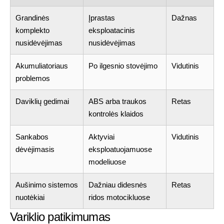
Grandinės
Įprastas
Dažnas
komplekto
eksploatacinis
nusidėvėjimas
nusidėvėjimas
Akumuliatoriaus
Po ilgesnio stovėjimo
Vidutinis
problemos
Daviklių gedimai
ABS arba traukos
Retas
kontrolės klaidos
Sankabos
Aktyviai
Vidutinis
dėvėjimasis
eksploatuojamuose
modeliuose
Aušinimo sistemos
Dažniau didesnės
Retas
nuotėkiai
ridos motocikluose
Variklio patikimumas