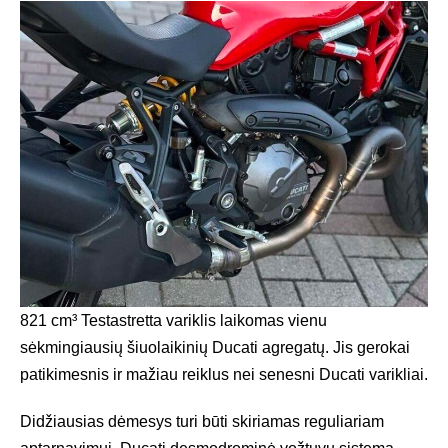
821 cm³ Testastretta variklis laikomas vienu
sėkmingiausių šiuolaikinių Ducati agregatų. Jis gerokai
patikimesnis ir mažiau reiklus nei senesni Ducati varikliai.
Didžiausias dėmesys turi būti skiriamas reguliariam