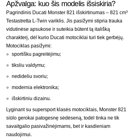
Apžvalga: kuo šis modelis išsiskiria?
Pagrindinis Ducati Monster 821 išskirtinumas – 821 cm³
Testastretta L-Twin variklis. Jis pasižymi stipria trauka
vidutinėse apsukose ir suteikia būtent tą itališką
charakterį, dėl kurio Ducati motociklai turi tiek gerbėjų.
Motociklas pasižymi:
sportišku pagreitėjimu;
tiksliu valdymu;
nedideliu svoriu;
modernia elektronika;
išskirtiniu dizainu.
Lyginant su supersport klasės motociklais, Monster 821
siūlo gerokai patogesnę sėdėseną, todėl tinka ne tik
savaitgalio pasivažinėjimams, bet ir kasdieniam
naudojimui.