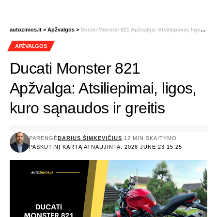
autozinios.lt
>
Apžvalgos
>
Ducati Monster 821 Apžvalga: Atsiliepimai, ligos, kuro sąnaudos ir greitis
APŽVALGOS
Ducati Monster 821
Apžvalga: Atsiliepimai, ligos,
kuro sąnaudos ir greitis
PARENGĖ
DARIUS ŠIMKEVIČIUS
12 MIN SKAITYMO
PASKUTINĮ KARTĄ ATNAUJINTA: 2026 JUNE 23 15:25