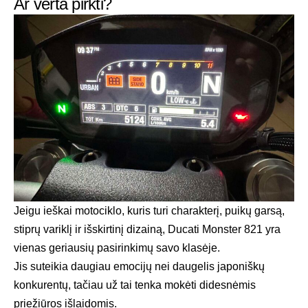
Ar verta pirkti?
Jeigu ieškai motociklo, kuris turi charakterį, puikų garsą,
stiprų variklį ir išskirtinį dizainą, Ducati Monster 821 yra
vienas geriausių pasirinkimų savo klasėje.
Jis suteikia daugiau emocijų nei daugelis japoniškų
konkurentų, tačiau už tai tenka mokėti didesnėmis
priežiūros išlaidomis.