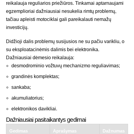
reikalauja reguliarios priežiūros. Tinkamai aptarnaujami
egzemplioriai dažniausiai nesukelia rimtų problemų,
tačiau apleisti motociklai gali pareikalauti nemažų
investicijų.
Didžioji dalis problemų susijusios ne su pačiu varikliu, o
su eksploatacinėmis dalimis bei elektronika.
Dažniausiai dėmesio reikalauja:
desmodrominio vožtuvų mechanizmo reguliavimas;
grandinės komplektas;
sankaba;
akumuliatorius;
elektronikos davikliai.
Dažniausiai pasitaikantys gedimai
Gedimas
Aprašymas
Dažnumas