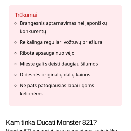
Trūkumai
Brangesnis aptarnavimas nei japoniškų
konkurentų
Reikalinga reguliari vožtuvų priežiūra
Ribota apsauga nuo vėjo
Mieste gali skleisti daugiau šilumos
Didesnės originalių dalių kainos
Ne pats patogiausias labai ilgoms
kelionėms
Kam tinka Ducati Monster 821?
Monster 821 geriausiai tinka vairuotojams, kurie ieško