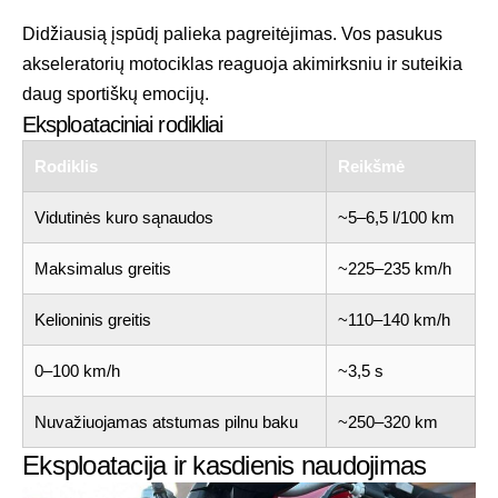
Didžiausią įspūdį palieka pagreitėjimas. Vos pasukus
akseleratorių motociklas reaguoja akimirksniu ir suteikia
daug sportiškų emocijų.
Eksploataciniai rodikliai
Rodiklis
Reikšmė
Vidutinės kuro sąnaudos
~5–6,5 l/100 km
Maksimalus greitis
~225–235 km/h
Kelioninis greitis
~110–140 km/h
0–100 km/h
~3,5 s
Nuvažiuojamas atstumas pilnu baku
~250–320 km
Eksploatacija ir kasdienis naudojimas