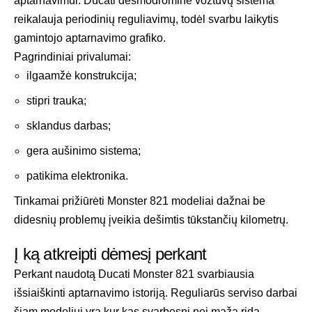
aptarnavimui. Ducati desmodrominė vožtuvų sistema
reikalauja periodinių reguliavimų, todėl svarbu laikytis
gamintojo aptarnavimo grafiko.
Pagrindiniai privalumai:
ilgaamžė konstrukcija;
stipri trauka;
sklandus darbas;
gera aušinimo sistema;
patikima elektronika.
Tinkamai prižiūrėti Monster 821 modeliai dažnai be
didesnių problemų įveikia dešimtis tūkstančių kilometrų.
Į ką atkreipti dėmesį perkant
Perkant naudotą Ducati Monster 821 svarbiausia
išsiaiškinti aptarnavimo istoriją. Reguliarūs serviso darbai
šiam modeliui yra kur kas svarbesni nei maža rida.