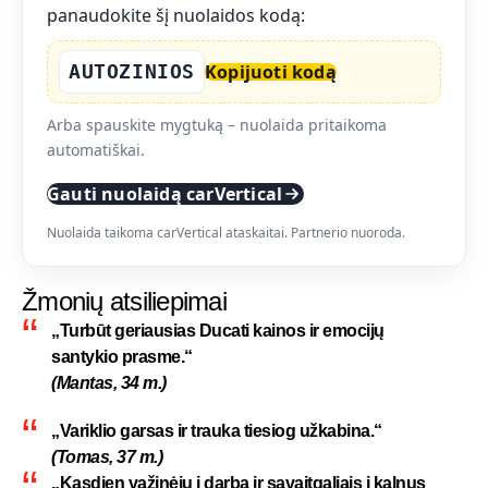
panaudokite šį nuolaidos kodą:
AUTOZINIOS
Kopijuoti kodą
Arba spauskite mygtuką – nuolaida pritaikoma
automatiškai.
Gauti nuolaidą carVertical
Nuolaida taikoma carVertical ataskaitai. Partnerio nuoroda.
Žmonių atsiliepimai
„Turbūt geriausias Ducati kainos ir emocijų
santykio prasme.“
(Mantas, 34 m.)
„Variklio garsas ir trauka tiesiog užkabina.“
(Tomas, 37 m.)
„Kasdien važinėju į darbą ir savaitgaliais į kalnus