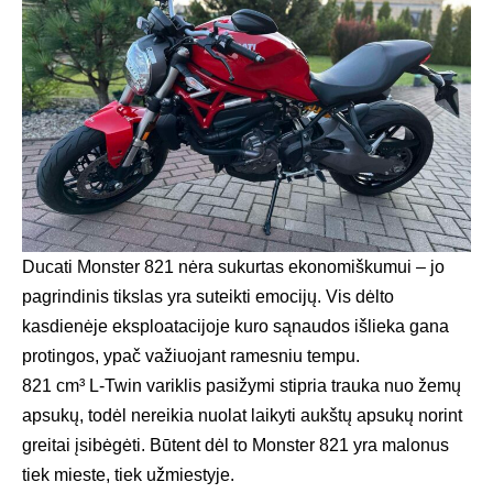
Ducati Monster 821 nėra sukurtas ekonomiškumui – jo
pagrindinis tikslas yra suteikti emocijų. Vis dėlto
kasdienėje eksploatacijoje kuro sąnaudos išlieka gana
protingos, ypač važiuojant ramesniu tempu.
821 cm³ L-Twin variklis pasižymi stipria trauka nuo žemų
apsukų, todėl nereikia nuolat laikyti aukštų apsukų norint
greitai įsibėgėti. Būtent dėl to Monster 821 yra malonus
tiek mieste, tiek užmiestyje.