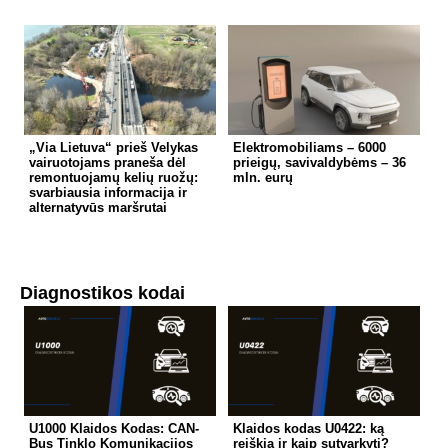
„Via Lietuva“ prieš Velykas
Elektromobiliams – 6000
vairuotojams praneša dėl
prieigų, savivaldybėms – 36
remontuojamų kelių ruožų:
mln. eurų
svarbiausia informacija ir
alternatyvūs maršrutai
Diagnostikos kodai
U1000 Klaidos Kodas: CAN-
Klaidos kodas U0422: ką
Bus Tinklo Komunikacijos
reiškia ir kaip sutvarkyti?