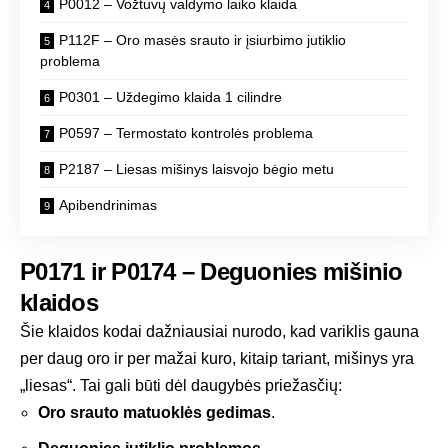
P0012 – Vožtuvų valdymo laiko klaida
P112F – Oro masės srauto ir įsiurbimo jutiklio
problema
P0301 – Uždegimo klaida 1 cilindre
P0597 – Termostato kontrolės problema
P2187 – Liesas mišinys laisvojo bėgio metu
Apibendrinimas
P0171 ir P0174 – Deguonies mišinio
klaidos
Šie klaidos kodai dažniausiai nurodo, kad variklis gauna
per daug oro ir per mažai kuro, kitaip tariant, mišinys yra
„liesas“. Tai gali būti dėl daugybės priežasčių:
Oro srauto matuoklės gedimas
.