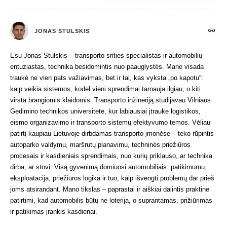
JONAS STULSKIS
Esu Jonas Stulskis – transporto srities specialistas ir automobilių
entuziastas, technika besidomintis nuo paauglystės. Mane visada
traukė ne vien pats važiavimas, bet ir tai, kas vyksta „po kapotu“:
kaip veikia sistemos, kodėl vieni sprendimai tarnauja ilgiau, o kiti
virsta brangiomis klaidomis. Transporto inžineriją studijavau Vilniaus
Gedimino technikos universitete, kur labiausiai įtraukė logistikos,
eismo organizavimo ir transporto sistemų efektyvumo temos. Vėliau
patirtį kaupiau Lietuvoje dirbdamas transporto įmonėse – teko rūpintis
autoparko valdymu, maršrutų planavimu, techninės priežiūros
procesais ir kasdieniais sprendimais, nuo kurių priklauso, ar technika
dirba, ar stovi. Visą gyvenimą domiuosi automobiliais: patikimumu,
eksploatacija, priežiūros logika ir tuo, kaip išvengti problemų dar prieš
joms atsirandant. Mano tikslas – paprastai ir aiškiai dalintis praktine
patirtimi, kad automobilis būtų ne loterija, o suprantamas, prižiūrimas
ir patikimas įrankis kasdienai.