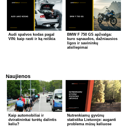
Audi spalvos kodas pagal
BMW F 750 GS apžvalga:
VIN: kaip rasti ir ką reiškia
kuro sąnaudos, dažniausios
ligos ir savininkų
atsiliepimai
Naujienos
Kaip automobiliai ir
Nutrenkiamų gyvūnų
dviratininkai turėtų dalintis
statistika Lietuvoje: auganti
keliu?
problema mūsų keliuose