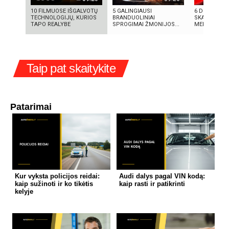
10 FILMUOSE IŠGALVOTŲ
5 GALINGIAUSI
6 DIDŽIAUSI
TECHNOLOGIJŲ, KURIOS
BRANDUOLINIAI
SKANDALAI: 
TAPO REALYBE
SPROGIMAI ŽMONIJOS...
MELAI IR MIL
Taip pat skaitykite
Patarimai
Kur vyksta policijos reidai:
Audi dalys pagal VIN kodą:
kaip sužinoti ir ko tikėtis
kaip rasti ir patikrinti
kelyje