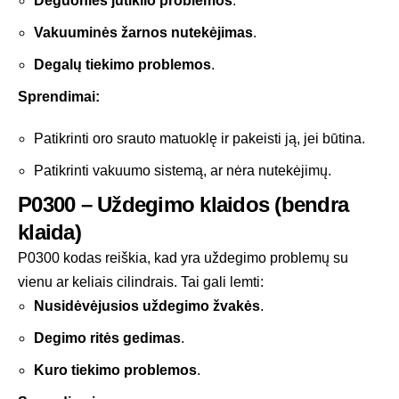
Deguonies jutiklio problemos
.
Vakuuminės žarnos nutekėjimas
.
Degalų tiekimo problemos
.
Sprendimai:
Patikrinti oro srauto matuoklę ir pakeisti ją, jei būtina.
Patikrinti vakuumo sistemą, ar nėra nutekėjimų.
P0300 – Uždegimo klaidos (bendra
klaida)
P0300 kodas reiškia, kad yra uždegimo problemų su
vienu ar keliais cilindrais. Tai gali lemti:
Nusidėvėjusios uždegimo žvakės
.
Degimo ritės gedimas
.
Kuro tiekimo problemos
.