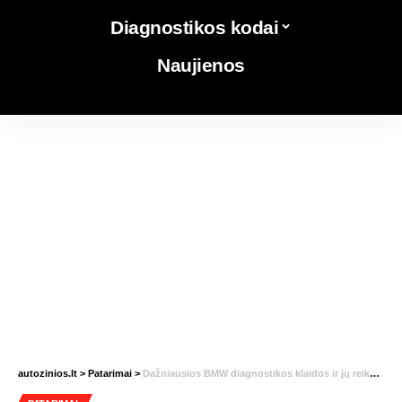
Diagnostikos kodai
Naujienos
autozinios.lt
>
Patarimai
>
Dažniausios BMW diagnostikos klaidos ir jų reikšmės