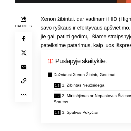
Xenon žibintai, dar vadinami HID (High 
DALINTIS
savo ryškaus ir efektyvaus apšvietimo. T
jie gali patirti gedimų. Šiame straipsn
pateiksime patarimus, kaip juos išspręs
Puslapyje skaitykite:
Dažniausi Xenon Žibintų Gedimai
1. Žibintas Neužsidega
2. Mirksėjimas ar Nepastovus Švieso
Srautas
3. Spalvos Pokyčiai