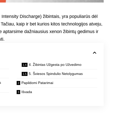
Intensity Discharge) žibintais, yra populiarūs dėl
ačiau, kaip ir bet kurios kitos technologijos atveju,
yje aptarsime dažniausius xenon žibintų gedimus ir
ti.
4. Žibintas Užgesta po Užvedimo
5. Šviesos Spindulio Netolygumas
s
Papildomi Patarimai
Išvada