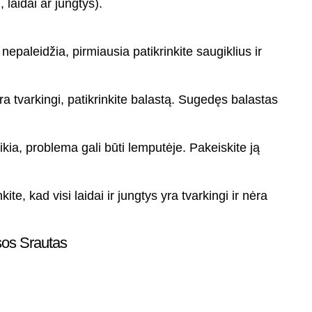
 laidai ar jungtys).
s nepaleidžia, pirmiausia patikrinkite saugiklius ir
 yra tvarkingi, patikrinkite balastą. Sugedęs balastas
eikia, problema gali būti lemputėje. Pakeiskite ją
inkite, kad visi laidai ir jungtys yra tvarkingi ir nėra
sos Srautas