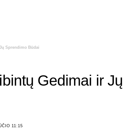
 Jų Sprendimo Būdai
bintų Gedimai ir Jų
ČIO 11:15