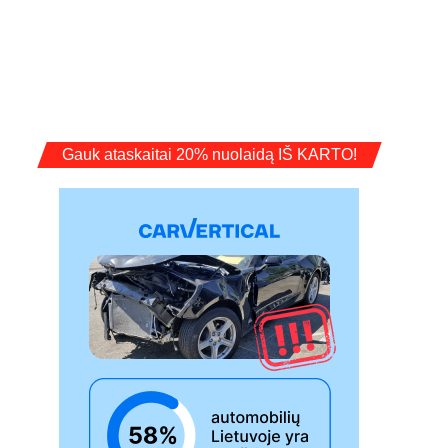
Gauk ataskaitai 20% nuolaidą IŠ KARTO!