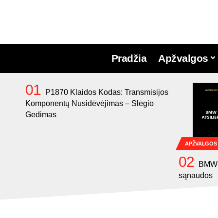
Pradžia
Apžvalgos
P1870 Klaidos Kodas: Transmisijos
Komponentų Nusidėvėjimas – Slėgio
Gedimas
APŽVALGOS
BMW 1
sąnaudos