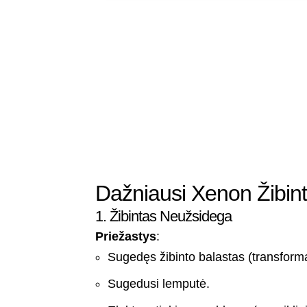
Dažniausi Xenon Žibin
1. Žibintas Neužsidega
Priežastys
:
Sugedęs žibinto balastas (transforma
Sugedusi lemputė.