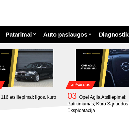
Patarimai
Auto paslaugos
Diagnostik
APŽVALGOS
16 atsiliepimai: ligos, kuro
Opel Agila Atsiliepimai:
Patikimumas, Kuro Sąnaudos
Eksploatacija