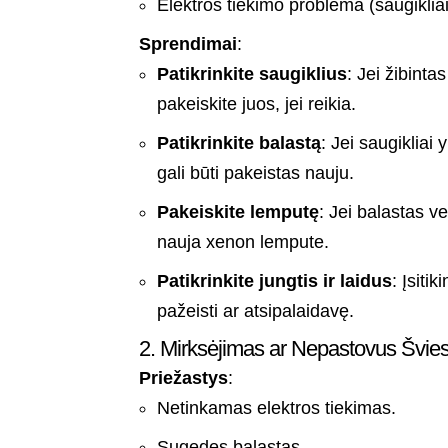
Elektros tiekimo problema (saugikliai,
Sprendimai
:
Patikrinkite saugiklius
: Jei žibinta
pakeiskite juos, jei reikia.
Patikrinkite balastą
: Jei saugikliai
gali būti pakeistas nauju.
Pakeiskite lemputę
: Jei balastas v
nauja xenon lempute.
Patikrinkite jungtis ir laidus
: Įsitik
pažeisti ar atsipalaidavę.
2. Mirksėjimas ar Nepastovus Švie
Priežastys
:
Netinkamas elektros tiekimas.
Sugedęs balastas.