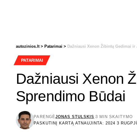
autozinios.lt
>
Patarimai
>
Dažniausi Xenon Žibintų Gedimai ir
PATARIMAI
Dažniausi Xenon Ži
Sprendimo Būdai
PARENGĖ
JONAS STULSKIS
3 MIN SKAITYMO
PASKUTINĮ KARTĄ ATNAUJINTA: 2024 3 RUGPJŪ