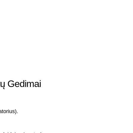
tų Gedimai
torius).