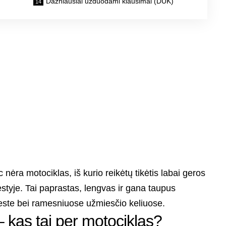
Dažniausiai užduodami klausimai (DUK)
nėra motociklas, iš kurio reikėtų tikėtis labai geros
tyje. Tai paprastas, lengvas ir gana taupus
mieste bei ramesniuose užmiesčio keliuose.
 kas tai per motociklas?