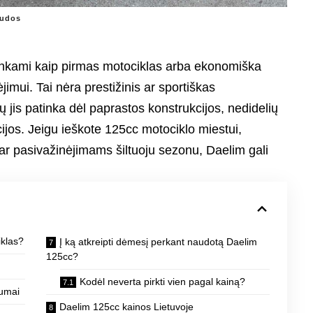
audos
enkami kaip pirmas motociklas arba ekonomiška
mui. Tai nėra prestižinis ar sportiškas
ų jis patinka dėl paprastos konstrukcijos, nedidelių
ijos. Jeigu ieškote 125cc motociklo miestui,
r pasivažinėjimams šiltuoju sezonu, Daelim gali
iklas?
Į ką atkreipti dėmesį perkant naudotą Daelim
125cc?
Kodėl neverta pirkti vien pagal kainą?
tumai
Daelim 125cc kainos Lietuvoje