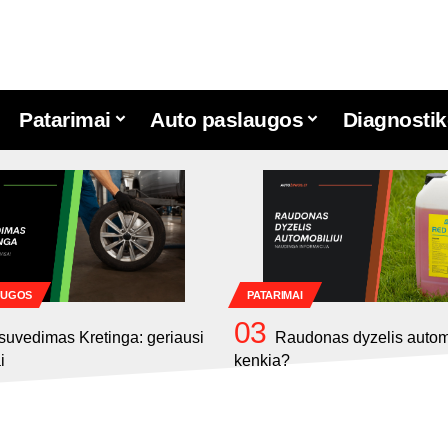
Patarimai
Auto paslaugos
Diagnostik
AUGOS
PATARIMAI
suvedimas Kretinga: geriausi
Raudonas dyzelis automo
i
kenkia?