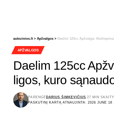
autozinios.lt
>
Apžvalgos
>
Daelim 125cc Apžvalga: Atsiliepima
APŽVALGOS
Daelim 125cc Apžva
ligos, kuro sąnaud
PARENGĖ
DARIUS ŠIMKEVIČIUS
27 MIN SKAIT
PASKUTINĮ KARTĄ ATNAUJINTA: 2026 JUNE 18 