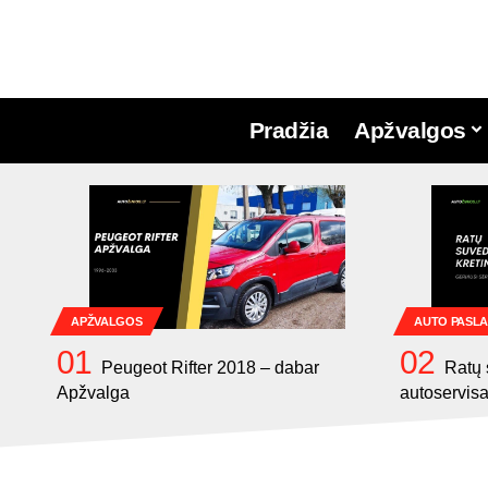
Pradžia
Apžvalgos
APŽVALGOS
AUTO PASL
Peugeot Rifter 2018 – dabar
Ratų 
Apžvalga
autoservisa