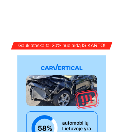
Gauk ataskaitai 20% nuolaidą IŠ KARTO!