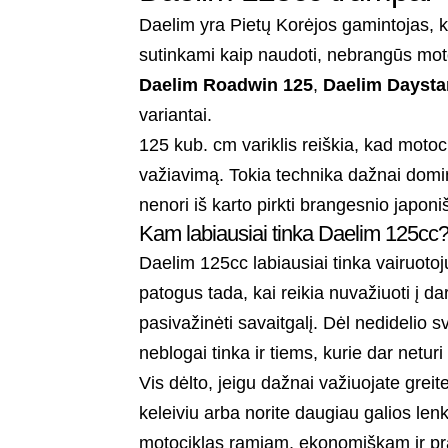
Daelim yra Pietų Korėjos gamintojas, k
sutinkami kaip naudoti, nebrangūs mot
Daelim Roadwin 125
,
Daelim Daysta
variantai.
125 kub. cm variklis reiškia, kad motoc
važiavimą. Tokia technika dažnai domina
nenori iš karto pirkti brangesnio japon
Kam labiausiai tinka Daelim 125cc
Daelim 125cc labiausiai tinka vairuotoj
patogus tada, kai reikia nuvažiuoti į d
pasivažinėti savaitgalį. Dėl nedidelio sv
neblogai tinka ir tiems, kurie dar neturi
Vis dėlto, jeigu dažnai važiuojate greit
keleiviu arba norite daugiau galios len
motociklas ramiam, ekonomiškam ir pr