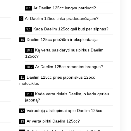
Ar Daelim 125cc lengva parduoti?
Ar Daelim 125cc tinka pradedančiajam?
Kada Daelim 125cc gali būti per silpnas?
Daelim 125cc priežiūra ir eksploatacija
Ką verta pasidaryti nusipirkus Daelim
125cc?
Ar Daelim 125cc remontas brangus?
Daelim 125cc prieš japoniškus 125cc
motociklus
Kada verta rinktis Daelim, o kada geriau
i
japoną?
Vairuotojų atsiliepimai apie Daelim 125cc
Ar verta pirkti Daelim 125cc?