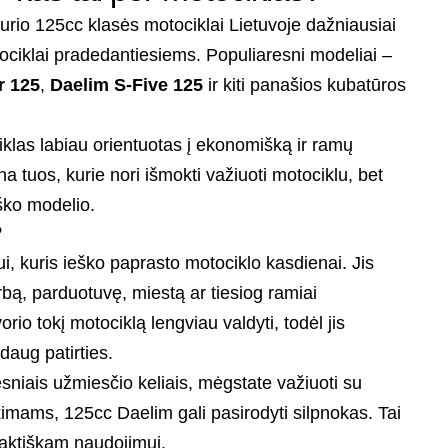
urio 125cc klasės motociklai Lietuvoje dažniausiai
ociklai pradedantiesiems. Populiaresni modeliai –
r 125
,
Daelim S-Five 125
ir kiti panašios kubatūros
iklas labiau orientuotas į ekonomišką ir ramų
 tuos, kurie nori išmokti važiuoti motociklu, bet
iško modelio.
?
ui, kuris ieško paprasto motociklo kasdienai. Jis
arbą, parduotuvę, miestą ar tiesiog ramiai
orio tokį motociklą lengviau valdyti, todėl jis
 daug patirties.
esniais užmiesčio keliais, mėgstate važiuoti su
kimams, 125cc Daelim gali pasirodyti silpnokas. Tai
aktiškam naudojimui.