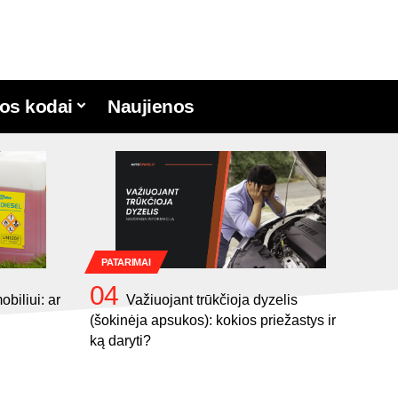
os kodai
Naujienos
PATARIMAI
biliui: ar
Važiuojant trūkčioja dyzelis
(šokinėja apsukos): kokios priežastys ir
ką daryti?