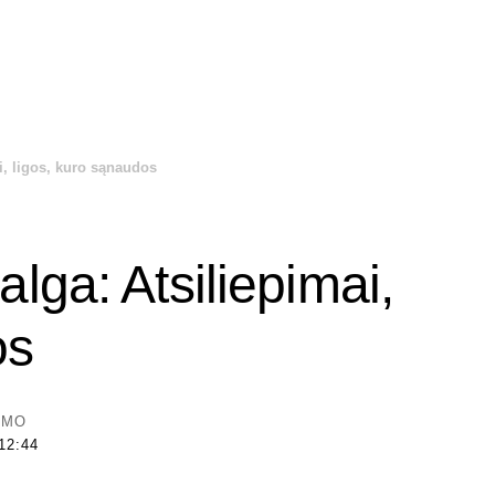
i, ligos, kuro sąnaudos
lga: Atsiliepimai,
os
YMO
12:44