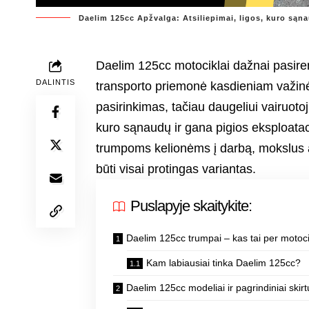
Daelim 125cc Apžvalga: Atsiliepimai, ligos, kuro sąn
Daelim 125cc motociklai dažnai pasir
DALINTIS
transporto priemonė kasdieniam važinėji
pasirinkimas, tačiau daugeliui vairuotoj
kuro sąnaudų ir gana pigios eksploatac
trumpoms kelionėms į darbą, mokslus a
būti visai protingas variantas.
Puslapyje skaitykite:
Daelim 125cc trumpai – kas tai per motoc
Kam labiausiai tinka Daelim 125cc?
Daelim 125cc modeliai ir pagrindiniai skir